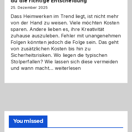
du die richtige Entscheidung
und
Zukunft
25. Dezember 2025
Dass Heimwerken im Trend liegt, ist nicht mehr
von der Hand zu weisen. Viele möchten Kosten
sparen. Andere lieben es, ihre Kreativität
zuhause auszuleben. Fehler mit unangenehmen
Folgen könnten jedoch die Folge sein. Das geht
von zusätzlichen Kosten bis hin zu
Sicherheitsrisiken. Wo liegen die typischen
Stolperfallen? Wie lassen sich diese vermeiden
Selber
und wann macht…
weiterlesen
machen
oder
Profi
holen?
So
triffst
du
die
You missed
richtige