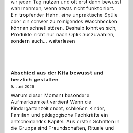
wir jeden Tag nutzen und oft erst dann bewusst
wahrnehmen, wenn etwas nicht funktioniert.
Ein tropfender Hahn, eine unpraktische Spüle
oder ein schwer zu reinigendes Waschbecken
können schnell stören. Deshalb lohnt es sich,
Produkte nicht nur nach Optik auszuwählen,
Bad
sondern auch…
weiterlesen
und
Küche
einfach
besser
Abschied aus der Kita bewusst und
verstehen
herzlich gestalten
9. Juni 2026
Warum dieser Moment besondere
Aufmerksamkeit verdient Wenn die
Kindergartenzeit endet, schließen Kinder,
Familien und pädagogische Fachkräfte ein
entscheidendes Kapitel. Aus ersten Schritten in
die Gruppe sind Freundschaften, Rituale und