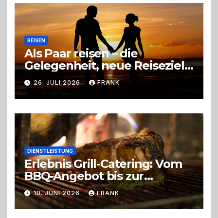
Entscheidung
REISEN
Als Paar reisen – die
Gelegenheit, neue Reiseziele
zu entdecken
26. JULI 2026
FRANK
DIENSTLEISTUNG
Erlebnis Grill-Catering: Vom
BBQ-Angebot bis zur
perfekten Eventorganisation
10. JUNI 2026
FRANK
Trend zu Outdoor-Events,
Erlebnisgastronomie und