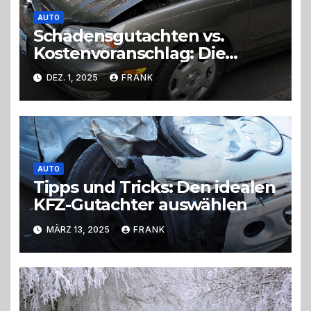
AUTO
Schadensgutachten vs.
Kostenvoranschlag: Die
wichtigsten Unterschiede
DEZ. 1, 2025
FRANK
AUTO
Tipps und Tricks: Den idealen
KFZ-Gutachter auswählen
MÄRZ 13, 2025
FRANK