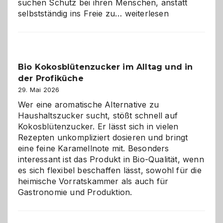
suchen Schutz bei ihren Menschen, anstatt
Wenn
selbstständig ins Freie zu…
weiterlesen
der
beste
Freund
in
Bio Kokosblütenzucker im Alltag und in
Gefahr
der Profiküche
ist:
Brandschutz
29. Mai 2026
für
Wer eine aromatische Alternative zu
Hunde
Haushaltszucker sucht, stößt schnell auf
im
Kokosblütenzucker. Er lässt sich in vielen
eigenen
Rezepten unkompliziert dosieren und bringt
Zuhause
eine feine Karamellnote mit. Besonders
interessant ist das Produkt in Bio-Qualität, wenn
es sich flexibel beschaffen lässt, sowohl für die
heimische Vorratskammer als auch für
Gastronomie und Produktion.