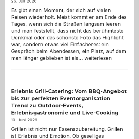
26. Juli 2026
Es gibt einen Moment, der sich auf vielen
Reisen wiederholt. Meist kommt er am Ende des
Tages, wenn sich die Straßen langsam leeren
und man feststellt, dass nicht das berühmteste
Denkmal oder das schönste Foto das Highlight
war, sondern etwas viel Einfacheres: ein
Gespräch beim Abendessen, ein Platz, auf dem
Als
man länger geblieben ist als…
weiterlesen
Paar
reisen
–
die
Erlebnis Grill-Catering: Vom BBQ-Angebot
Gelegenheit,
bis zur perfekten Eventorganisation
neue
Reiseziele
Trend zu Outdoor-Events,
zu
Erlebnisgastronomie und Live-Cooking
entdecken
10. Juni 2026
Grillen ist nicht nur Essenszubereitung. Grillen
ist Erlebnis und Emotion. Ob geselliges