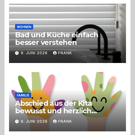
Live-Cooking
WOHNEN
Bad und Küche einfach
besser verstehen
9. JUNI 2026
FRANK
FAMILIE
Abschied aus der Kita
bewusst und herzlich
gestalten
9. JUNI 2026
FRANK