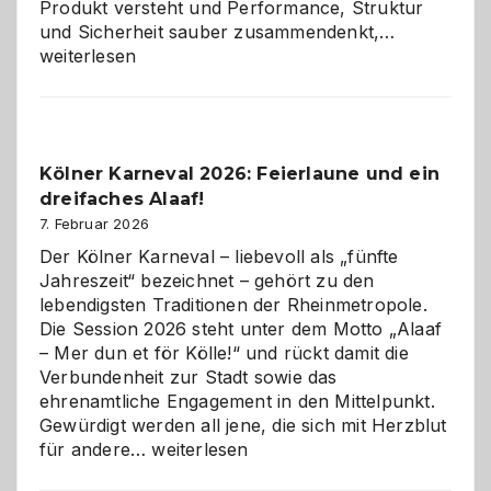
Produkt versteht und Performance, Struktur
Warum
und Sicherheit sauber zusammendenkt,…
technisch
weiterlesen
sauberes
Webdesig
zur
Pflicht
Kölner Karneval 2026: Feierlaune und ein
geworden
dreifaches Alaaf!
ist
7. Februar 2026
Der Kölner Karneval – liebevoll als „fünfte
Jahreszeit“ bezeichnet – gehört zu den
lebendigsten Traditionen der Rheinmetropole.
Die Session 2026 steht unter dem Motto „Alaaf
– Mer dun et för Kölle!“ und rückt damit die
Verbundenheit zur Stadt sowie das
ehrenamtliche Engagement in den Mittelpunkt.
Gewürdigt werden all jene, die sich mit Herzblut
Kölner
für andere…
weiterlesen
Karneval