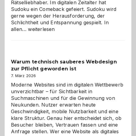
Rätselliebhaber. Im digitalen Zeitalter hat
Sudoku ein Comeback gefeiert. Sudoku wird
gerne wegen der Herausforderung, der
Schlichtheit und Entspannung gespielt. In
Sudoku
allen…
weiterlesen
entdecken:
Der
Klassiker
unter
Warum technisch sauberes Webdesign
den
zur Pflicht geworden ist
Logikrätseln
7. März 2026
Moderne Websites sind im digitalen Wettbewerb
unverzichtbar – für Sichtbarkeit in
Suchmaschinen und für die Gewinnung von
Neukunden. Nutzer erwarten heute
Geschwindigkeit, mobile Nutzbarkeit und eine
klare Struktur. Genau hier entscheidet sich, ob
Besucher bleiben, Vertrauen fassen und eine
Anfrage stellen. Wer eine Website als digitales