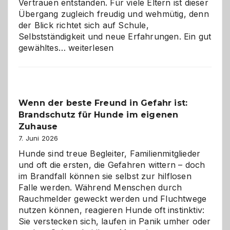
Vertrauen entstanden. Für viele Eltern ist dieser
Übergang zugleich freudig und wehmütig, denn
der Blick richtet sich auf Schule,
Selbstständigkeit und neue Erfahrungen. Ein gut
Abschied
gewähltes…
weiterlesen
aus
der
Kita
bewusst
Wenn der beste Freund in Gefahr ist:
und
Brandschutz für Hunde im eigenen
herzlich
gestalten
Zuhause
7. Juni 2026
Hunde sind treue Begleiter, Familienmitglieder
und oft die ersten, die Gefahren wittern – doch
im Brandfall können sie selbst zur hilflosen
Falle werden. Während Menschen durch
Rauchmelder geweckt werden und Fluchtwege
nutzen können, reagieren Hunde oft instinktiv:
Sie verstecken sich, laufen in Panik umher oder