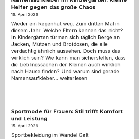
Namensaufkleber im Kindergarten: Kleine
ist
Helfer gegen das große Chaos
eine
Hundepension
16. April 2026
die
Wieder ein Regenhut weg. Zum dritten Mal in
richtige
diesem Jahr. Welche Eltern kennen das nicht?
Wahl?
In Kindergärten türmen sich täglich Berge an
Jacken, Mützen und Brotdosen, die alle
verdächtig ähnlich aussehen. Doch muss das
wirklich sein? Wie kann man sicherstellen, dass
die Lieblingssachen der Kleinen auch wirklich
nach Hause finden? Und warum sind gerade
Namensaufkleber
Namensaufkleber…
weiterlesen
im
Kindergarten:
Kleine
Helfer
Sportmode für Frauen: Stil trifft Komfort
gegen
und Leistung
das
große
15. April 2026
Chaos
Sportbekleidung im Wandel Galt