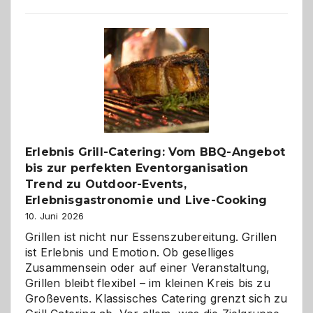
Paar
reisen
–
die
Gelegenheit,
neue
Reiseziele
zu
entdecken
Erlebnis Grill-Catering: Vom BBQ-Angebot
bis zur perfekten Eventorganisation
Trend zu Outdoor-Events,
Erlebnisgastronomie und Live-Cooking
10. Juni 2026
Grillen ist nicht nur Essenszubereitung. Grillen
ist Erlebnis und Emotion. Ob geselliges
Zusammensein oder auf einer Veranstaltung,
Grillen bleibt flexibel – im kleinen Kreis bis zu
Großevents. Klassisches Catering grenzt sich zu