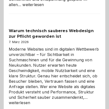
Sudoku
allen…
weiterlesen
entdecken:
Der
Klassiker
unter
Warum technisch sauberes Webdesign
den
zur Pflicht geworden ist
Logikrätseln
7. März 2026
Moderne Websites sind im digitalen Wettbewerb
unverzichtbar – für Sichtbarkeit in
Suchmaschinen und für die Gewinnung von
Neukunden. Nutzer erwarten heute
Geschwindigkeit, mobile Nutzbarkeit und eine
klare Struktur. Genau hier entscheidet sich, ob
Besucher bleiben, Vertrauen fassen und eine
Anfrage stellen. Wer eine Website als digitales
Produkt versteht und Performance, Struktur
Warum
und Sicherheit sauber zusammendenkt,…
technisch
weiterlesen
sauberes