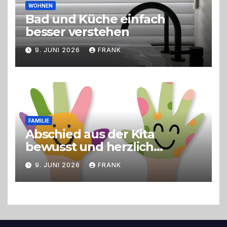
WOHNEN
Bad und Küche einfach
besser verstehen
9. JUNI 2026
FRANK
FAMILIE
Abschied aus der Kita
bewusst und herzlich
gestalten
9. JUNI 2026
FRANK