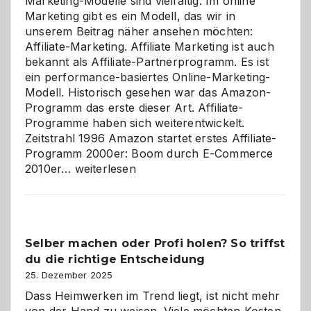
Marketing-Modelle sind vielfältig. Im online
Marketing gibt es ein Modell, das wir in
unserem Beitrag näher ansehen möchten:
Affiliate-Marketing. Affiliate Marketing ist auch
bekannt als Affiliate-Partnerprogramm. Es ist
ein performance-basiertes Online-Marketing-
Modell. Historisch gesehen war das Amazon-
Programm das erste dieser Art. Affiliate-
Programme haben sich weiterentwickelt.
Zeitstrahl 1996 Amazon startet erstes Affiliate-
Programm 2000er: Boom durch E-Commerce
Affiliate-
2010er…
weiterlesen
Programm
im
Überblick:
Chancen,
Selber machen oder Profi holen? So triffst
Herausforderungen
du die richtige Entscheidung
und
Zukunft
25. Dezember 2025
Dass Heimwerken im Trend liegt, ist nicht mehr
von der Hand zu weisen. Viele möchten Kosten