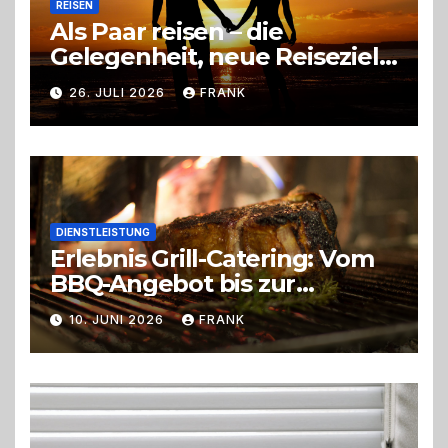
REISEN
Als Paar reisen – die
Gelegenheit, neue Reiseziele
zu entdecken
26. JULI 2026
FRANK
DIENSTLEISTUNG
Erlebnis Grill-Catering: Vom
BBQ-Angebot bis zur
perfekten Eventorganisation
10. JUNI 2026
FRANK
Trend zu Outdoor-Events,
Erlebnisgastronomie und
Live-Cooking