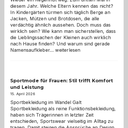
richtige
diesem Jahr. Welche Eltern kennen das nicht?
Wahl?
In Kindergärten türmen sich täglich Berge an
Jacken, Mützen und Brotdosen, die alle
verdächtig ähnlich aussehen. Doch muss das
wirklich sein? Wie kann man sicherstellen, dass
die Lieblingssachen der Kleinen auch wirklich
nach Hause finden? Und warum sind gerade
Namensaufkleber
Namensaufkleber…
weiterlesen
im
Kindergarten:
Kleine
Helfer
Sportmode für Frauen: Stil trifft Komfort
gegen
und Leistung
das
große
15. April 2026
Chaos
Sportbekleidung im Wandel Galt
Sportbekleidung als reine Funktionsbekleidung,
haben sich Trägerinnen in letzter Zeit
entschieden, Sportswear vielseitig im Alltag zu
tragen. Damit steigen die Ansprüche an Design,