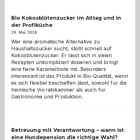
Freund
in
Bio Kokosblütenzucker im Alltag und in
Gefahr
der Profiküche
ist:
Brandschutz
29. Mai 2026
für
Wer eine aromatische Alternative zu
Hunde
Haushaltszucker sucht, stößt schnell auf
im
Kokosblütenzucker. Er lässt sich in vielen
eigenen
Rezepten unkompliziert dosieren und bringt
Zuhause
eine feine Karamellnote mit. Besonders
interessant ist das Produkt in Bio-Qualität, wenn
es sich flexibel beschaffen lässt, sowohl für die
heimische Vorratskammer als auch für
Gastronomie und Produktion.
Betreuung mit Verantwortung – wann ist
eine Hundepension die richtige Wahl?