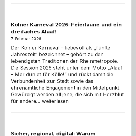
Webdesig
zur
Pflicht
Kölner Karneval 2026: Feierlaune und ein
geworden
dreifaches Alaaf!
ist
7. Februar 2026
Der Kölner Karneval – liebevoll als „fünfte
Jahreszeit“ bezeichnet – gehört zu den
lebendigsten Traditionen der Rheinmetropole.
Die Session 2026 steht unter dem Motto „Alaaf
– Mer dun et för Kölle!“ und rückt damit die
Verbundenheit zur Stadt sowie das
ehrenamtliche Engagement in den Mittelpunkt.
Gewürdigt werden all jene, die sich mit Herzblut
Kölner
für andere…
weiterlesen
Karneval
2026:
Feierlaune
und
Sicher, regional, digital: Warum
ein