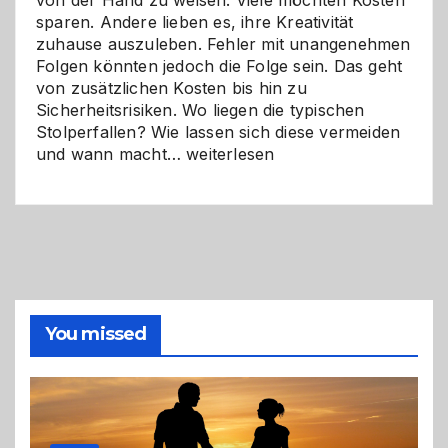
sparen. Andere lieben es, ihre Kreativität
zuhause auszuleben. Fehler mit unangenehmen
Folgen könnten jedoch die Folge sein. Das geht
von zusätzlichen Kosten bis hin zu
Sicherheitsrisiken. Wo liegen die typischen
Stolperfallen? Wie lassen sich diese vermeiden
Selber
und wann macht…
weiterlesen
machen
oder
Profi
holen?
So
triffst
du
die
You missed
richtige
Entscheidung