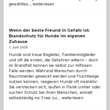
Abschied
gewähltes…
weiterlesen
aus
der
Kita
bewusst
Wenn der beste Freund in Gefahr ist:
und
Brandschutz für Hunde im eigenen
herzlich
gestalten
Zuhause
7. Juni 2026
Hunde sind treue Begleiter, Familienmitglieder
und oft die ersten, die Gefahren wittern – doch
im Brandfall können sie selbst zur hilflosen
Falle werden. Während Menschen durch
Rauchmelder geweckt werden und Fluchtwege
nutzen können, reagieren Hunde oft instinktiv:
Sie verstecken sich, laufen in Panik umher oder
suchen Schutz bei ihren Menschen, anstatt
Wenn
selbstständig ins Freie zu…
weiterlesen
der
beste