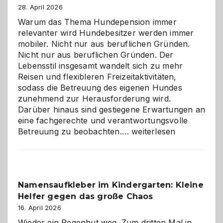
28. April 2026
Warum das Thema Hundepension immer
relevanter wird Hundebesitzer werden immer
mobiler. Nicht nur aus beruflichen Gründen.
Nicht nur aus beruflichen Gründen. Der
Lebensstil insgesamt wandelt sich zu mehr
Reisen und flexibleren Freizeitaktivitäten,
sodass die Betreuung des eigenen Hundes
zunehmend zur Herausforderung wird.
Darüber hinaus sind gestiegene Erwartungen an
eine fachgerechte und verantwortungsvolle
Betreuung
Betreuung zu beobachten.…
weiterlesen
mit
Verantwortung
–
wann
Namensaufkleber im Kindergarten: Kleine
ist
Helfer gegen das große Chaos
eine
Hundepension
16. April 2026
die
Wieder ein Regenhut weg. Zum dritten Mal in