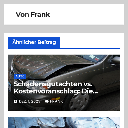
Von
Frank
Ähnlicher Beitrag
AUTO
Schadensgutachten vs.
Kostenvoranschlag: Die
wichtigsten Unterschiede
DEZ. 1, 2025
FRANK