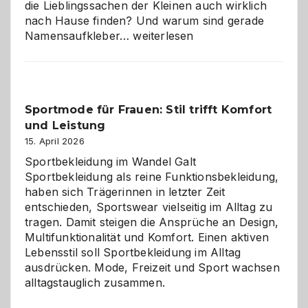
die Lieblingssachen der Kleinen auch wirklich
nach Hause finden? Und warum sind gerade
Namensaufkleber
Namensaufkleber…
weiterlesen
im
Kindergarten:
Kleine
Helfer
Sportmode für Frauen: Stil trifft Komfort
gegen
und Leistung
das
große
15. April 2026
Chaos
Sportbekleidung im Wandel Galt
Sportbekleidung als reine Funktionsbekleidung,
haben sich Trägerinnen in letzter Zeit
entschieden, Sportswear vielseitig im Alltag zu
tragen. Damit steigen die Ansprüche an Design,
Multifunktionalität und Komfort. Einen aktiven
Lebensstil soll Sportbekleidung im Alltag
ausdrücken. Mode, Freizeit und Sport wachsen
alltagstauglich zusammen.