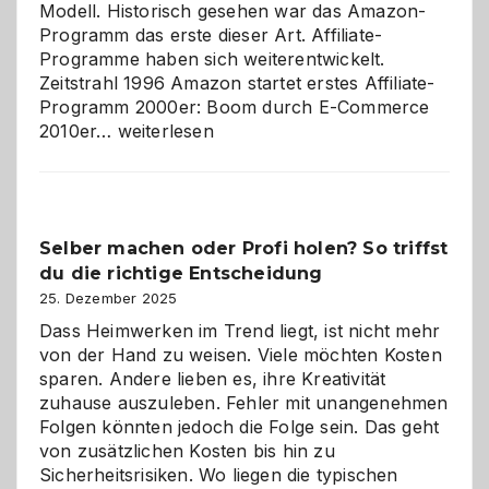
Modell. Historisch gesehen war das Amazon-
Programm das erste dieser Art. Affiliate-
Programme haben sich weiterentwickelt.
Zeitstrahl 1996 Amazon startet erstes Affiliate-
Programm 2000er: Boom durch E-Commerce
Affiliate-
2010er…
weiterlesen
Programm
im
Überblick:
Chancen,
Selber machen oder Profi holen? So triffst
Herausforderungen
du die richtige Entscheidung
und
Zukunft
25. Dezember 2025
Dass Heimwerken im Trend liegt, ist nicht mehr
von der Hand zu weisen. Viele möchten Kosten
sparen. Andere lieben es, ihre Kreativität
zuhause auszuleben. Fehler mit unangenehmen
Folgen könnten jedoch die Folge sein. Das geht
von zusätzlichen Kosten bis hin zu
Sicherheitsrisiken. Wo liegen die typischen