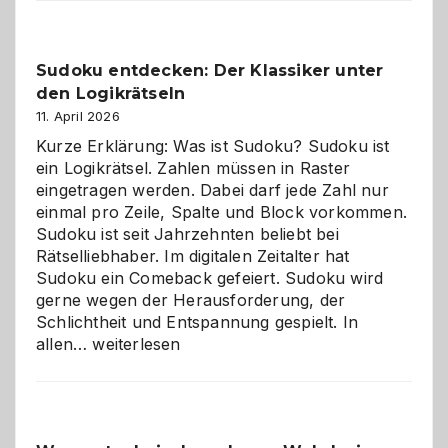
Sudoku entdecken: Der Klassiker unter
den Logikrätseln
11. April 2026
Kurze Erklärung: Was ist Sudoku? Sudoku ist
ein Logikrätsel. Zahlen müssen in Raster
eingetragen werden. Dabei darf jede Zahl nur
einmal pro Zeile, Spalte und Block vorkommen.
Sudoku ist seit Jahrzehnten beliebt bei
Rätselliebhaber. Im digitalen Zeitalter hat
Sudoku ein Comeback gefeiert. Sudoku wird
gerne wegen der Herausforderung, der
Schlichtheit und Entspannung gespielt. In
Sudoku
allen…
weiterlesen
entdecken:
Der
Klassiker
unter