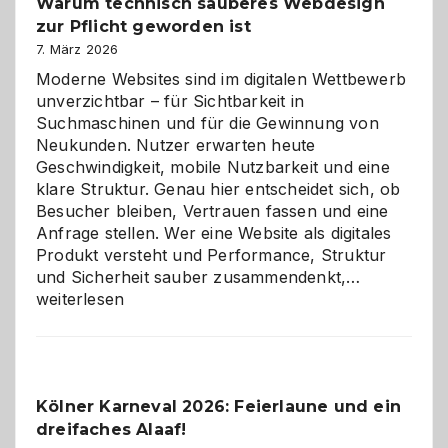
Warum technisch sauberes Webdesign
den
zur Pflicht geworden ist
Logikrätseln
7. März 2026
Moderne Websites sind im digitalen Wettbewerb
unverzichtbar – für Sichtbarkeit in
Suchmaschinen und für die Gewinnung von
Neukunden. Nutzer erwarten heute
Geschwindigkeit, mobile Nutzbarkeit und eine
klare Struktur. Genau hier entscheidet sich, ob
Besucher bleiben, Vertrauen fassen und eine
Anfrage stellen. Wer eine Website als digitales
Produkt versteht und Performance, Struktur
Warum
und Sicherheit sauber zusammendenkt,…
technisch
weiterlesen
sauberes
Webdesig
zur
Pflicht
Kölner Karneval 2026: Feierlaune und ein
geworden
dreifaches Alaaf!
ist