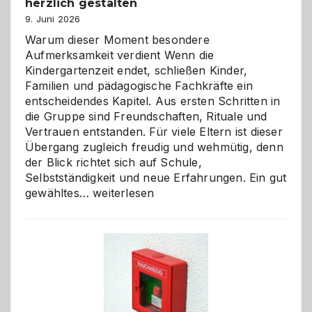
herzlich gestalten
9. Juni 2026
Warum dieser Moment besondere
Aufmerksamkeit verdient Wenn die
Kindergartenzeit endet, schließen Kinder,
Familien und pädagogische Fachkräfte ein
entscheidendes Kapitel. Aus ersten Schritten in
die Gruppe sind Freundschaften, Rituale und
Vertrauen entstanden. Für viele Eltern ist dieser
Übergang zugleich freudig und wehmütig, denn
der Blick richtet sich auf Schule,
Selbstständigkeit und neue Erfahrungen. Ein gut
Abschied
gewähltes…
weiterlesen
aus
der
Kita
bewusst
und
herzlich
gestalten