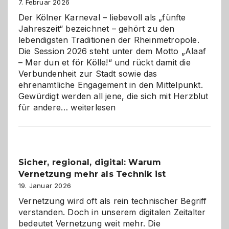
7. Februar 2026
Der Kölner Karneval – liebevoll als „fünfte
Jahreszeit“ bezeichnet – gehört zu den
lebendigsten Traditionen der Rheinmetropole.
Die Session 2026 steht unter dem Motto „Alaaf
– Mer dun et för Kölle!“ und rückt damit die
Verbundenheit zur Stadt sowie das
ehrenamtliche Engagement in den Mittelpunkt.
Gewürdigt werden all jene, die sich mit Herzblut
Kölner
für andere…
weiterlesen
Karneval
2026:
Feierlaune
und
Sicher, regional, digital: Warum
ein
Vernetzung mehr als Technik ist
dreifaches
Alaaf!
19. Januar 2026
Vernetzung wird oft als rein technischer Begriff
verstanden. Doch in unserem digitalen Zeitalter
bedeutet Vernetzung weit mehr. Die