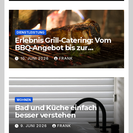
DIENSTLEISTUNG
Erlebnis Grill-Catering: Vom
BBQ-Angebot bis zur
perfekten Eventorganisation
10. JUNI 2026
FRANK
Trend zu Outdoor-Events,
Erlebnisgastronomie und
Live-Cooking
WOHNEN
Bad und Küche einfach
besser verstehen
9. JUNI 2026
FRANK