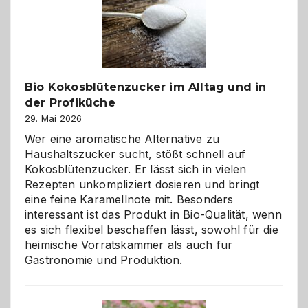
Gefahr
ist:
Brandschutz
für
Hunde
im
Bio Kokosblütenzucker im Alltag und in
eigenen
der Profiküche
Zuhause
29. Mai 2026
Wer eine aromatische Alternative zu
Haushaltszucker sucht, stößt schnell auf
Kokosblütenzucker. Er lässt sich in vielen
Rezepten unkompliziert dosieren und bringt
eine feine Karamellnote mit. Besonders
interessant ist das Produkt in Bio-Qualität, wenn
es sich flexibel beschaffen lässt, sowohl für die
heimische Vorratskammer als auch für
Gastronomie und Produktion.