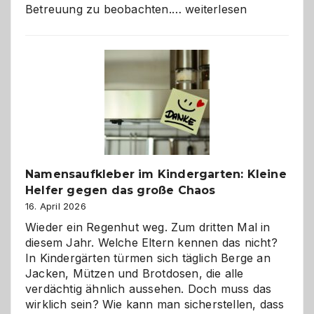
Betreuung
Betreuung zu beobachten.…
weiterlesen
mit
Verantwortung
–
wann
ist
eine
Hundepension
die
richtige
Wahl?
Namensaufkleber im Kindergarten: Kleine
Helfer gegen das große Chaos
16. April 2026
Wieder ein Regenhut weg. Zum dritten Mal in
diesem Jahr. Welche Eltern kennen das nicht?
In Kindergärten türmen sich täglich Berge an
Jacken, Mützen und Brotdosen, die alle
verdächtig ähnlich aussehen. Doch muss das
wirklich sein? Wie kann man sicherstellen, dass