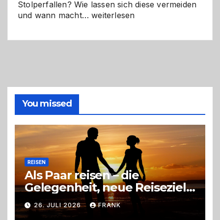
Stolperfallen? Wie lassen sich diese vermeiden
Selber
und wann macht…
weiterlesen
machen
oder
Profi
holen?
So
triffst
du
die
You missed
richtige
Entscheidung
REISEN
Als Paar reisen – die
Gelegenheit, neue Reiseziele
zu entdecken
26. JULI 2026
FRANK