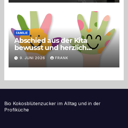
FAMILIE
Abschied aus der Kita
bewusst und herzlich
gestalten
9. JUNI 2026
FRANK
Bio Kokosblütenzucker im Alltag und in der
Profiküche