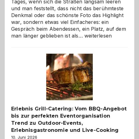
Tages, wenn sich die Straßen langsam leeren
und man feststellt, dass nicht das berühmteste
Denkmal oder das schönste Foto das Highlight
war, sondern etwas viel Einfacheres: ein
Gespräch beim Abendessen, ein Platz, auf dem
Als
man länger geblieben ist als…
weiterlesen
Paar
reisen
–
die
Gelegenheit,
neue
Reiseziele
zu
entdecken
Erlebnis Grill-Catering: Vom BBQ-Angebot
bis zur perfekten Eventorganisation
Trend zu Outdoor-Events,
Erlebnisgastronomie und Live-Cooking
10. Juni 2026