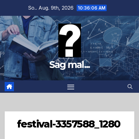
Zum
So.. Aug. 9th, 2026
10:36:07 AM
Inhalt
springen
Sag mal...
festival-3357588_1280