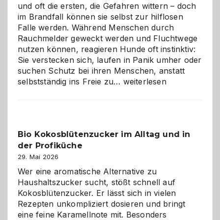
und oft die ersten, die Gefahren wittern – doch
im Brandfall können sie selbst zur hilflosen
Falle werden. Während Menschen durch
Rauchmelder geweckt werden und Fluchtwege
nutzen können, reagieren Hunde oft instinktiv:
Sie verstecken sich, laufen in Panik umher oder
suchen Schutz bei ihren Menschen, anstatt
Wenn
selbstständig ins Freie zu…
weiterlesen
der
beste
Freund
in
Bio Kokosblütenzucker im Alltag und in
Gefahr
der Profiküche
ist:
Brandschutz
29. Mai 2026
für
Wer eine aromatische Alternative zu
Hunde
Haushaltszucker sucht, stößt schnell auf
im
Kokosblütenzucker. Er lässt sich in vielen
eigenen
Rezepten unkompliziert dosieren und bringt
Zuhause
eine feine Karamellnote mit. Besonders