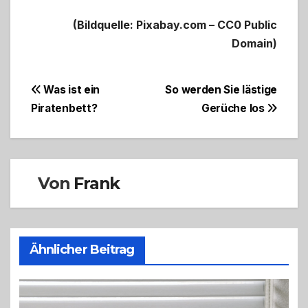
(Bildquelle: Pixabay.com – CC0 Public
Domain)
Beitragsnavigation
Was ist ein
So werden Sie lästige
Piratenbett?
Gerüche los
Von
Frank
Ähnlicher Beitrag