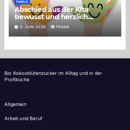
FAMILIE
Abschied aus der Kita
bewusst und herzlich
gestalten
9. JUNI 2026
FRANK
Bio Kokosblütenzucker im Alltag und in der
Profiküche
Allgemein
Arbeit und Beruf