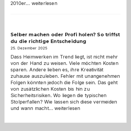
Affiliate-
2010er…
weiterlesen
Programm
im
Überblick:
Chancen,
Selber machen oder Profi holen? So triffst
Herausforderungen
du die richtige Entscheidung
und
Zukunft
25. Dezember 2025
Dass Heimwerken im Trend liegt, ist nicht mehr
von der Hand zu weisen. Viele möchten Kosten
sparen. Andere lieben es, ihre Kreativität
zuhause auszuleben. Fehler mit unangenehmen
Folgen könnten jedoch die Folge sein. Das geht
von zusätzlichen Kosten bis hin zu
Sicherheitsrisiken. Wo liegen die typischen
Stolperfallen? Wie lassen sich diese vermeiden
Selber
und wann macht…
weiterlesen
machen
oder
Profi