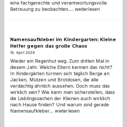
eine fachgerechte und verantwortungsvolle
Betreuung
Betreuung zu beobachten.…
weiterlesen
mit
Verantwortung
–
wann
Namensaufkleber im Kindergarten: Kleine
ist
Helfer gegen das große Chaos
eine
Hundepension
16. April 2026
die
Wieder ein Regenhut weg. Zum dritten Mal in
richtige
diesem Jahr. Welche Eltern kennen das nicht?
Wahl?
In Kindergärten türmen sich täglich Berge an
Jacken, Mützen und Brotdosen, die alle
verdächtig ähnlich aussehen. Doch muss das
wirklich sein? Wie kann man sicherstellen, dass
die Lieblingssachen der Kleinen auch wirklich
nach Hause finden? Und warum sind gerade
Namensaufkleber
Namensaufkleber…
weiterlesen
im
Kindergarten: