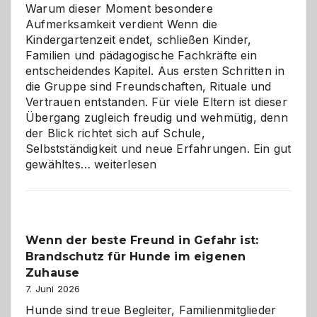
Warum dieser Moment besondere
Aufmerksamkeit verdient Wenn die
Kindergartenzeit endet, schließen Kinder,
Familien und pädagogische Fachkräfte ein
entscheidendes Kapitel. Aus ersten Schritten in
die Gruppe sind Freundschaften, Rituale und
Vertrauen entstanden. Für viele Eltern ist dieser
Übergang zugleich freudig und wehmütig, denn
der Blick richtet sich auf Schule,
Selbstständigkeit und neue Erfahrungen. Ein gut
Abschied
gewähltes…
weiterlesen
aus
der
Kita
bewusst
Wenn der beste Freund in Gefahr ist:
und
Brandschutz für Hunde im eigenen
herzlich
gestalten
Zuhause
7. Juni 2026
Hunde sind treue Begleiter, Familienmitglieder