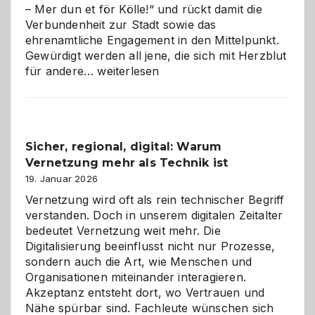
– Mer dun et för Kölle!“ und rückt damit die
Verbundenheit zur Stadt sowie das
ehrenamtliche Engagement in den Mittelpunkt.
Gewürdigt werden all jene, die sich mit Herzblut
Kölner
für andere…
weiterlesen
Karneval
2026:
Feierlaune
und
Sicher, regional, digital: Warum
ein
Vernetzung mehr als Technik ist
dreifaches
Alaaf!
19. Januar 2026
Vernetzung wird oft als rein technischer Begriff
verstanden. Doch in unserem digitalen Zeitalter
bedeutet Vernetzung weit mehr. Die
Digitalisierung beeinflusst nicht nur Prozesse,
sondern auch die Art, wie Menschen und
Organisationen miteinander interagieren.
Akzeptanz entsteht dort, wo Vertrauen und
Nähe spürbar sind. Fachleute wünschen sich