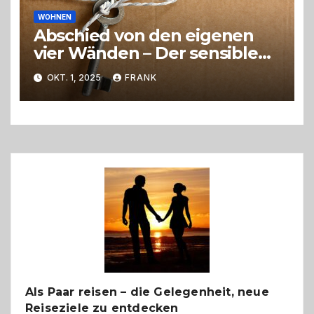
WOHNEN
Abschied von den eigenen
vier Wänden – Der sensible
Weg beim Umzug ins
OKT. 1, 2025
FRANK
Pflegeheim
Als Paar reisen – die Gelegenheit, neue
Reiseziele zu entdecken