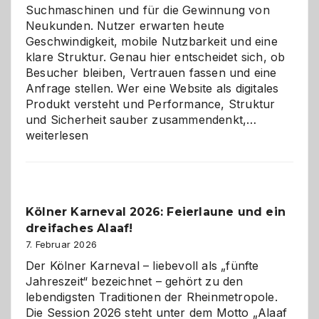
Suchmaschinen und für die Gewinnung von
Neukunden. Nutzer erwarten heute
Geschwindigkeit, mobile Nutzbarkeit und eine
klare Struktur. Genau hier entscheidet sich, ob
Besucher bleiben, Vertrauen fassen und eine
Anfrage stellen. Wer eine Website als digitales
Produkt versteht und Performance, Struktur
Warum
und Sicherheit sauber zusammendenkt,…
technisch
weiterlesen
sauberes
Webdesig
zur
Pflicht
Kölner Karneval 2026: Feierlaune und ein
geworden
dreifaches Alaaf!
ist
7. Februar 2026
Der Kölner Karneval – liebevoll als „fünfte
Jahreszeit“ bezeichnet – gehört zu den
lebendigsten Traditionen der Rheinmetropole.
Die Session 2026 steht unter dem Motto „Alaaf