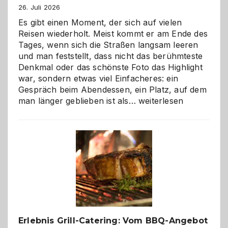
26. Juli 2026
Es gibt einen Moment, der sich auf vielen
Reisen wiederholt. Meist kommt er am Ende des
Tages, wenn sich die Straßen langsam leeren
und man feststellt, dass nicht das berühmteste
Denkmal oder das schönste Foto das Highlight
war, sondern etwas viel Einfacheres: ein
Gespräch beim Abendessen, ein Platz, auf dem
Als
man länger geblieben ist als…
weiterlesen
Paar
reisen
–
die
Gelegenheit,
neue
Reiseziele
zu
entdecken
Erlebnis Grill-Catering: Vom BBQ-Angebot