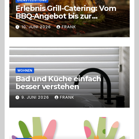
Erlebnis Grill-Catering: Vom
BBQ-Angebot bis zur
perfekten Eventorganisation
10. JUNI 2026
FRANK
Trend zu Outdoor-Events,
Erlebnisgastronomie und
Live-Cooking
WOHNEN
Bad und Küche einfach
besser verstehen
9. JUNI 2026
FRANK