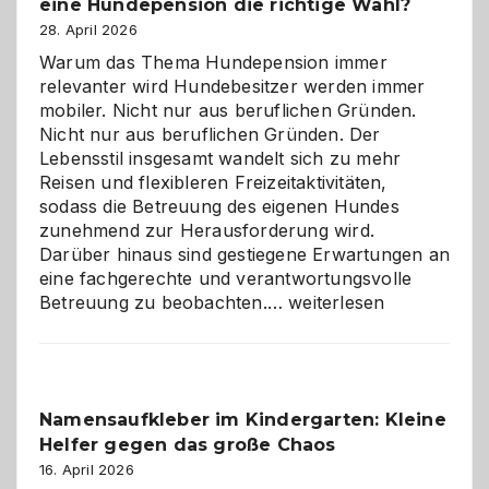
eine Hundepension die richtige Wahl?
28. April 2026
Warum das Thema Hundepension immer
relevanter wird Hundebesitzer werden immer
mobiler. Nicht nur aus beruflichen Gründen.
Nicht nur aus beruflichen Gründen. Der
Lebensstil insgesamt wandelt sich zu mehr
Reisen und flexibleren Freizeitaktivitäten,
sodass die Betreuung des eigenen Hundes
zunehmend zur Herausforderung wird.
Darüber hinaus sind gestiegene Erwartungen an
eine fachgerechte und verantwortungsvolle
Betreuung
Betreuung zu beobachten.…
weiterlesen
mit
Verantwortung
–
wann
Namensaufkleber im Kindergarten: Kleine
ist
Helfer gegen das große Chaos
eine
Hundepension
16. April 2026