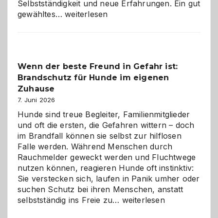
Selbstständigkeit und neue Erfahrungen. Ein gut
Abschied
gewähltes…
weiterlesen
aus
der
Kita
bewusst
Wenn der beste Freund in Gefahr ist:
und
Brandschutz für Hunde im eigenen
herzlich
gestalten
Zuhause
7. Juni 2026
Hunde sind treue Begleiter, Familienmitglieder
und oft die ersten, die Gefahren wittern – doch
im Brandfall können sie selbst zur hilflosen
Falle werden. Während Menschen durch
Rauchmelder geweckt werden und Fluchtwege
nutzen können, reagieren Hunde oft instinktiv:
Sie verstecken sich, laufen in Panik umher oder
suchen Schutz bei ihren Menschen, anstatt
Wenn
selbstständig ins Freie zu…
weiterlesen
der