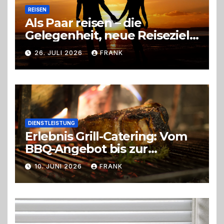
REISEN
Als Paar reisen – die
Gelegenheit, neue Reiseziele
zu entdecken
26. JULI 2026
FRANK
DIENSTLEISTUNG
Erlebnis Grill-Catering: Vom
BBQ-Angebot bis zur
perfekten Eventorganisation
10. JUNI 2026
FRANK
Trend zu Outdoor-Events,
Erlebnisgastronomie und
Live-Cooking