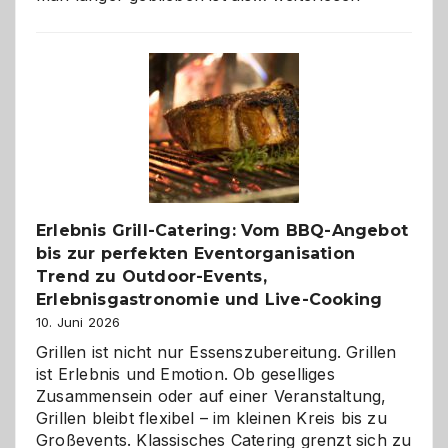
Paar
reisen
–
die
Gelegenheit,
neue
Reiseziele
zu
entdecken
Erlebnis Grill-Catering: Vom BBQ-Angebot
bis zur perfekten Eventorganisation
Trend zu Outdoor-Events,
Erlebnisgastronomie und Live-Cooking
10. Juni 2026
Grillen ist nicht nur Essenszubereitung. Grillen
ist Erlebnis und Emotion. Ob geselliges
Zusammensein oder auf einer Veranstaltung,
Grillen bleibt flexibel – im kleinen Kreis bis zu
Großevents. Klassisches Catering grenzt sich zu