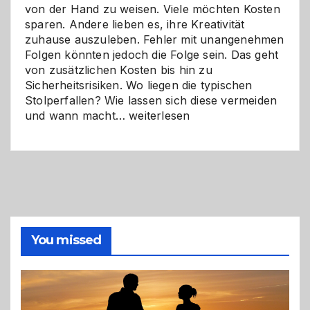
von der Hand zu weisen. Viele möchten Kosten
sparen. Andere lieben es, ihre Kreativität
zuhause auszuleben. Fehler mit unangenehmen
Folgen könnten jedoch die Folge sein. Das geht
von zusätzlichen Kosten bis hin zu
Sicherheitsrisiken. Wo liegen die typischen
Stolperfallen? Wie lassen sich diese vermeiden
Selber
und wann macht…
weiterlesen
machen
oder
Profi
holen?
So
triffst
du
die
You missed
richtige
Entscheidung