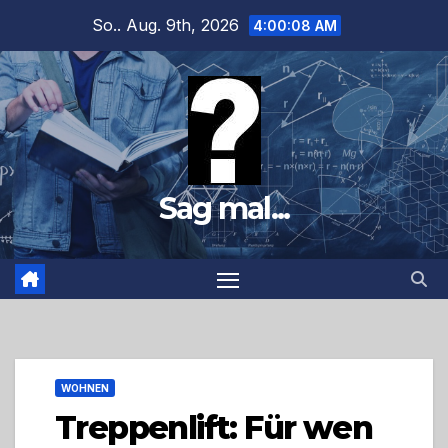
Zum
So.. Aug. 9th, 2026
4:00:09 AM
Inhalt
springen
Sag mal...
WOHNEN
Treppenlift: Für wen