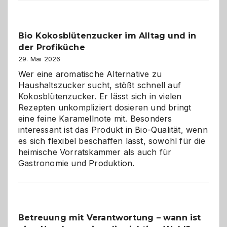
beste
Freund
in
Bio Kokosblütenzucker im Alltag und in
Gefahr
der Profiküche
ist:
Brandschutz
29. Mai 2026
für
Wer eine aromatische Alternative zu
Hunde
Haushaltszucker sucht, stößt schnell auf
im
Kokosblütenzucker. Er lässt sich in vielen
eigenen
Rezepten unkompliziert dosieren und bringt
Zuhause
eine feine Karamellnote mit. Besonders
interessant ist das Produkt in Bio-Qualität, wenn
es sich flexibel beschaffen lässt, sowohl für die
heimische Vorratskammer als auch für
Gastronomie und Produktion.
Betreuung mit Verantwortung – wann ist