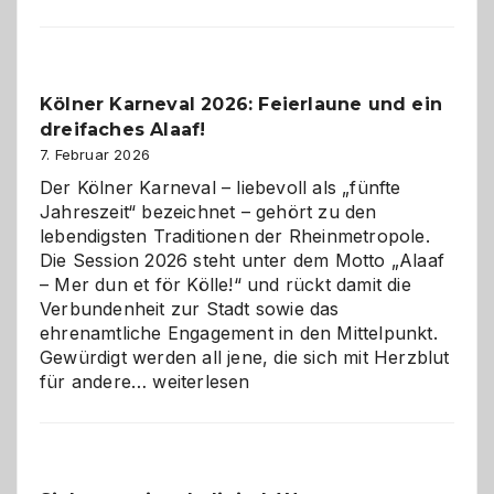
sauberes
Webdesig
zur
Pflicht
Kölner Karneval 2026: Feierlaune und ein
geworden
dreifaches Alaaf!
ist
7. Februar 2026
Der Kölner Karneval – liebevoll als „fünfte
Jahreszeit“ bezeichnet – gehört zu den
lebendigsten Traditionen der Rheinmetropole.
Die Session 2026 steht unter dem Motto „Alaaf
– Mer dun et för Kölle!“ und rückt damit die
Verbundenheit zur Stadt sowie das
ehrenamtliche Engagement in den Mittelpunkt.
Gewürdigt werden all jene, die sich mit Herzblut
Kölner
für andere…
weiterlesen
Karneval
2026:
Feierlaune
und