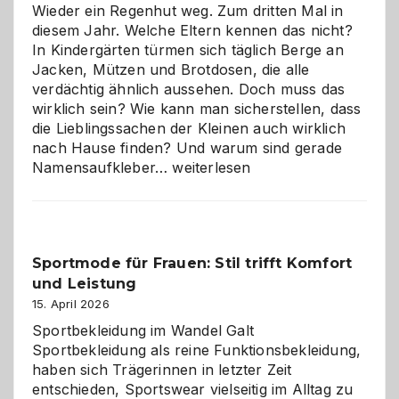
die
Wieder ein Regenhut weg. Zum dritten Mal in
richtige
diesem Jahr. Welche Eltern kennen das nicht?
Wahl?
In Kindergärten türmen sich täglich Berge an
Jacken, Mützen und Brotdosen, die alle
verdächtig ähnlich aussehen. Doch muss das
wirklich sein? Wie kann man sicherstellen, dass
die Lieblingssachen der Kleinen auch wirklich
nach Hause finden? Und warum sind gerade
Namensaufkleber
Namensaufkleber…
weiterlesen
im
Kindergarten:
Kleine
Helfer
Sportmode für Frauen: Stil trifft Komfort
gegen
und Leistung
das
große
15. April 2026
Chaos
Sportbekleidung im Wandel Galt
Sportbekleidung als reine Funktionsbekleidung,
haben sich Trägerinnen in letzter Zeit
entschieden, Sportswear vielseitig im Alltag zu