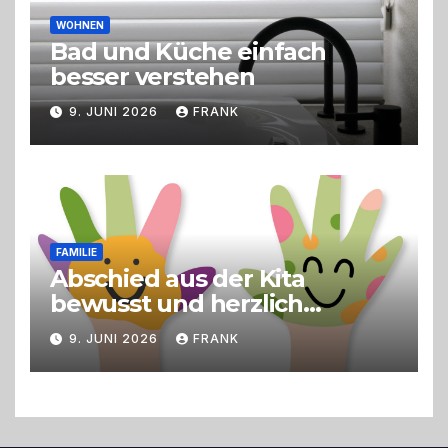
WOHNEN
Bad und Küche einfach
besser verstehen
9. JUNI 2026
FRANK
FAMILIE
Abschied aus der Kita
bewusst und herzlich
gestalten
9. JUNI 2026
FRANK