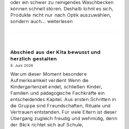
oder ein schwer zu reinigendes Waschbecken
können schnell stören. Deshalb lohnt es sich,
Produkte nicht nur nach Optik auszuwählen,
Bad
sondern auch…
weiterlesen
und
Küche
einfach
besser
Abschied aus der Kita bewusst und
verstehen
herzlich gestalten
9. Juni 2026
Warum dieser Moment besondere
Aufmerksamkeit verdient Wenn die
Kindergartenzeit endet, schließen Kinder,
Familien und pädagogische Fachkräfte ein
entscheidendes Kapitel. Aus ersten Schritten in
die Gruppe sind Freundschaften, Rituale und
Vertrauen entstanden. Für viele Eltern ist dieser
Übergang zugleich freudig und wehmütig, denn
der Blick richtet sich auf Schule,