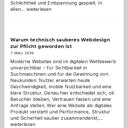
Schlichtheit und Entspannung gespielt. In
Sudoku
allen…
weiterlesen
entdecken:
Der
Klassiker
unter
Warum technisch sauberes Webdesign
den
zur Pflicht geworden ist
Logikrätseln
7. März 2026
Moderne Websites sind im digitalen Wettbewerb
unverzichtbar – für Sichtbarkeit in
Suchmaschinen und für die Gewinnung von
Neukunden. Nutzer erwarten heute
Geschwindigkeit, mobile Nutzbarkeit und eine
klare Struktur. Genau hier entscheidet sich, ob
Besucher bleiben, Vertrauen fassen und eine
Anfrage stellen. Wer eine Website als digitales
Produkt versteht und Performance, Struktur
Warum
und Sicherheit sauber zusammendenkt,…
technisch
weiterlesen