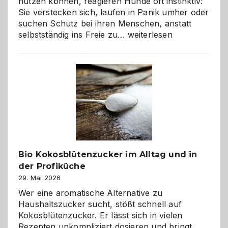
nutzen können, reagieren Hunde oft instinktiv:
Sie verstecken sich, laufen in Panik umher oder
suchen Schutz bei ihren Menschen, anstatt
Wenn
selbstständig ins Freie zu…
weiterlesen
der
beste
Freund
in
Gefahr
ist:
Brandschutz
für
Hunde
im
Bio Kokosblütenzucker im Alltag und in
eigenen
der Profiküche
Zuhause
29. Mai 2026
Wer eine aromatische Alternative zu
Haushaltszucker sucht, stößt schnell auf
Kokosblütenzucker. Er lässt sich in vielen
Rezepten unkompliziert dosieren und bringt