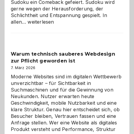
Sudoku ein Comeback gefeiert. Sudoku wird
gerne wegen der Herausforderung, der
Schlichtheit und Entspannung gespielt. In
Sudoku
allen…
weiterlesen
entdecken:
Der
Klassiker
unter
Warum technisch sauberes Webdesign
den
zur Pflicht geworden ist
Logikrätseln
7. März 2026
Moderne Websites sind im digitalen Wettbewerb
unverzichtbar – für Sichtbarkeit in
Suchmaschinen und für die Gewinnung von
Neukunden. Nutzer erwarten heute
Geschwindigkeit, mobile Nutzbarkeit und eine
klare Struktur. Genau hier entscheidet sich, ob
Besucher bleiben, Vertrauen fassen und eine
Anfrage stellen. Wer eine Website als digitales
Produkt versteht und Performance, Struktur