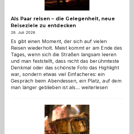
Als Paar reisen – die Gelegenheit, neue
Reiseziele zu entdecken
26. Juli 2026
Es gibt einen Moment, der sich auf vielen
Reisen wiederholt. Meist kommt er am Ende des
Tages, wenn sich die Straßen langsam leeren
und man feststellt, dass nicht das berühmteste
Denkmal oder das schönste Foto das Highlight
war, sondern etwas viel Einfacheres: ein
Gespräch beim Abendessen, ein Platz, auf dem
Als
man länger geblieben ist als…
weiterlesen
Paar
reisen
–
die
Gelegenheit,
neue
Reiseziele