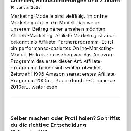
Chancen, Herausforderungen und Zukunft
10. Januar 2026
Marketing-Modelle sind vielfältig. Im online
Marketing gibt es ein Modell, das wir in
unserem Beitrag näher ansehen möchten:
Affiliate-Marketing. Affiliate Marketing ist auch
bekannt als Affiliate-Partnerprogramm. Es ist
ein performance-basiertes Online-Marketing-
Modell. Historisch gesehen war das Amazon-
Programm das erste dieser Art. Affiliate-
Programme haben sich weiterentwickelt.
Zeitstrahl 1996 Amazon startet erstes Affiliate-
Programm 2000er: Boom durch E-Commerce
Affiliate-
2010er…
weiterlesen
Programm
im
Überblick:
Chancen,
Selber machen oder Profi holen? So triffst
Herausforderungen
du die richtige Entscheidung
und