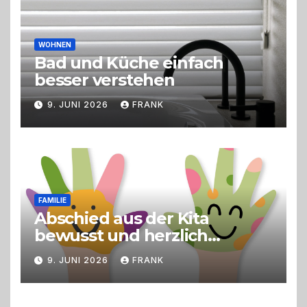
WOHNEN
Bad und Küche einfach
besser verstehen
9. JUNI 2026
FRANK
FAMILIE
Abschied aus der Kita
bewusst und herzlich
gestalten
9. JUNI 2026
FRANK