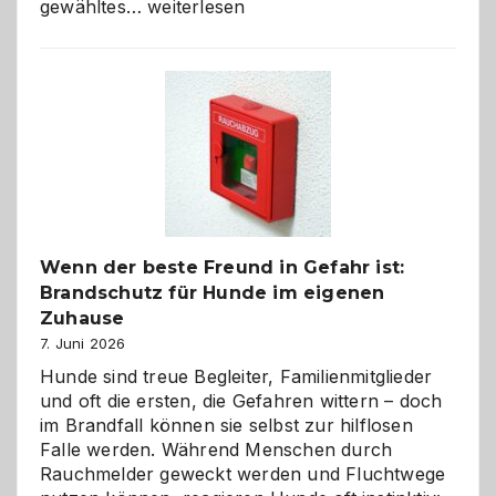
Abschied
gewähltes…
weiterlesen
aus
der
Kita
bewusst
und
herzlich
gestalten
Wenn der beste Freund in Gefahr ist:
Brandschutz für Hunde im eigenen
Zuhause
7. Juni 2026
Hunde sind treue Begleiter, Familienmitglieder
und oft die ersten, die Gefahren wittern – doch
im Brandfall können sie selbst zur hilflosen
Falle werden. Während Menschen durch
Rauchmelder geweckt werden und Fluchtwege