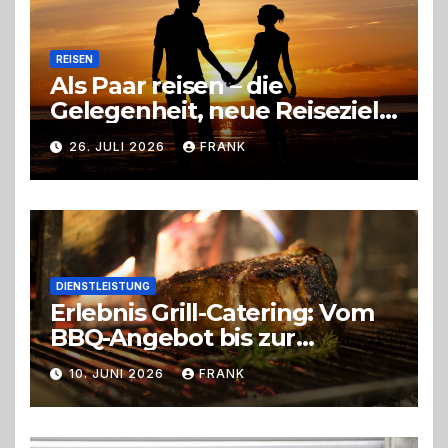
REISEN
Als Paar reisen – die
Gelegenheit, neue Reiseziele
zu entdecken
26. JULI 2026
FRANK
DIENSTLEISTUNG
Erlebnis Grill-Catering: Vom
BBQ-Angebot bis zur
perfekten Eventorganisation
10. JUNI 2026
FRANK
Trend zu Outdoor-Events,
Erlebnisgastronomie und
Live-Cooking