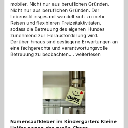
mobiler. Nicht nur aus beruflichen Gründen.
Nicht nur aus beruflichen Gründen. Der
Lebensstil insgesamt wandelt sich zu mehr
Reisen und flexibleren Freizeitaktivitäten,
sodass die Betreuung des eigenen Hundes
zunehmend zur Herausforderung wird.
Darüber hinaus sind gestiegene Erwartungen an
eine fachgerechte und verantwortungsvolle
Betreuung
Betreuung zu beobachten.…
weiterlesen
mit
Verantwortung
–
wann
ist
eine
Hundepension
die
richtige
Wahl?
Namensaufkleber im Kindergarten: Kleine