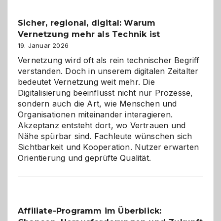
Feierlaune
und
Sicher, regional, digital: Warum
ein
Vernetzung mehr als Technik ist
dreifaches
Alaaf!
19. Januar 2026
Vernetzung wird oft als rein technischer Begriff
verstanden. Doch in unserem digitalen Zeitalter
bedeutet Vernetzung weit mehr. Die
Digitalisierung beeinflusst nicht nur Prozesse,
sondern auch die Art, wie Menschen und
Organisationen miteinander interagieren.
Akzeptanz entsteht dort, wo Vertrauen und
Nähe spürbar sind. Fachleute wünschen sich
Sichtbarkeit und Kooperation. Nutzer erwarten
Orientierung und geprüfte Qualität.
Affiliate-Programm im Überblick: