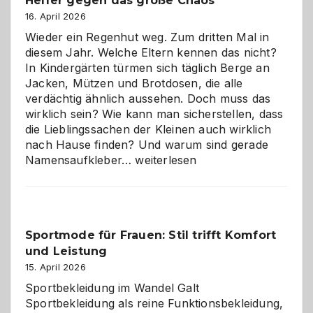
Helfer gegen das große Chaos
16. April 2026
Wieder ein Regenhut weg. Zum dritten Mal in
diesem Jahr. Welche Eltern kennen das nicht?
In Kindergärten türmen sich täglich Berge an
Jacken, Mützen und Brotdosen, die alle
verdächtig ähnlich aussehen. Doch muss das
wirklich sein? Wie kann man sicherstellen, dass
die Lieblingssachen der Kleinen auch wirklich
nach Hause finden? Und warum sind gerade
Namensaufkleber
Namensaufkleber…
weiterlesen
im
Kindergarten:
Kleine
Helfer
Sportmode für Frauen: Stil trifft Komfort
gegen
und Leistung
das
große
15. April 2026
Chaos
Sportbekleidung im Wandel Galt
Sportbekleidung als reine Funktionsbekleidung,