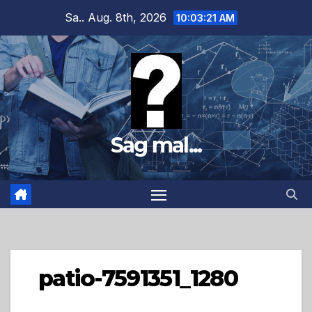
Zum
Sa.. Aug. 8th, 2026
10:03:22 AM
Inhalt
springen
Sag mal...
patio-7591351_1280