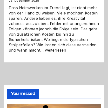
Zukunft
25. Dezember 2025
Dass Heimwerken im Trend liegt, ist nicht mehr
von der Hand zu weisen. Viele möchten Kosten
sparen. Andere lieben es, ihre Kreativität
zuhause auszuleben. Fehler mit unangenehmen
Folgen könnten jedoch die Folge sein. Das geht
von zusätzlichen Kosten bis hin zu
Sicherheitsrisiken. Wo liegen die typischen
Stolperfallen? Wie lassen sich diese vermeiden
Selber
und wann macht…
weiterlesen
machen
oder
Profi
holen?
So
triffst
du
die
You missed
richtige
Entscheidung