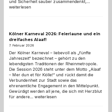
Warum
und Sicherheit sauber zusammendenkt,…
technisch
weiterlesen
sauberes
Webdesig
zur
Pflicht
Kölner Karneval 2026: Feierlaune und ein
geworden
dreifaches Alaaf!
ist
7. Februar 2026
Der Kölner Karneval – liebevoll als „fünfte
Jahreszeit“ bezeichnet – gehört zu den
lebendigsten Traditionen der Rheinmetropole.
Die Session 2026 steht unter dem Motto „Alaaf
– Mer dun et för Kölle!“ und rückt damit die
Verbundenheit zur Stadt sowie das
ehrenamtliche Engagement in den Mittelpunkt.
Gewürdigt werden all jene, die sich mit Herzblut
Kölner
für andere…
weiterlesen
Karneval
2026: