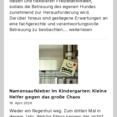
Reisen und flexibleren Freizeitaktivitäten,
sodass die Betreuung des eigenen Hundes
zunehmend zur Herausforderung wird.
Darüber hinaus sind gestiegene Erwartungen an
eine fachgerechte und verantwortungsvolle
Betreuung
Betreuung zu beobachten.…
weiterlesen
mit
Verantwortung
–
wann
ist
eine
Hundepension
die
richtige
Wahl?
Namensaufkleber im Kindergarten: Kleine
Helfer gegen das große Chaos
16. April 2026
Wieder ein Regenhut weg. Zum dritten Mal in
diesem Jahr. Welche Eltern kennen das nicht?