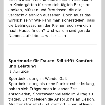
In Kindergärten türmen sich täglich Berge an
Jacken, Mützen und Brotdosen, die alle
verdächtig ähnlich aussehen. Doch muss das
wirklich sein? Wie kann man sicherstellen, dass
die Lieblingssachen der Kleinen auch wirklich
nach Hause finden? Und warum sind gerade
Namensaufkleber
Namensaufkleber…
weiterlesen
im
Kindergarten:
Kleine
Helfer
Sportmode für Frauen: Stil trifft Komfort
gegen
und Leistung
das
große
15. April 2026
Chaos
Sportbekleidung im Wandel Galt
Sportbekleidung als reine Funktionsbekleidung,
haben sich Trägerinnen in letzter Zeit
entschieden, Sportswear vielseitig im Alltag zu
tragen. Damit steigen die Ansprüche an Design,
Multifunktionalität und Komfort. Einen aktiven