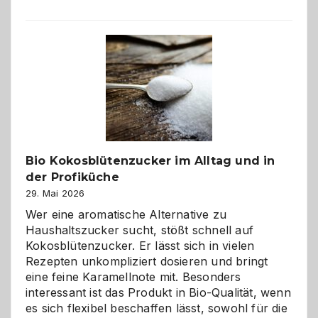
der
beste
Freund
in
Gefahr
ist:
Brandschutz
für
Hunde
im
Bio Kokosblütenzucker im Alltag und in
eigenen
der Profiküche
Zuhause
29. Mai 2026
Wer eine aromatische Alternative zu
Haushaltszucker sucht, stößt schnell auf
Kokosblütenzucker. Er lässt sich in vielen
Rezepten unkompliziert dosieren und bringt
eine feine Karamellnote mit. Besonders
interessant ist das Produkt in Bio-Qualität, wenn
es sich flexibel beschaffen lässt, sowohl für die