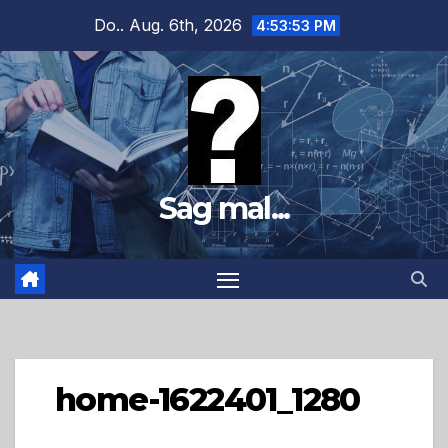
Zum
Do.. Aug. 6th, 2026
4:53:54 PM
Inhalt
springen
Sag mal...
home-1622401_1280