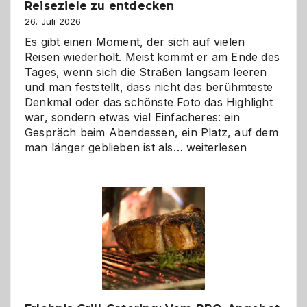
Reiseziele zu entdecken
26. Juli 2026
Es gibt einen Moment, der sich auf vielen
Reisen wiederholt. Meist kommt er am Ende des
Tages, wenn sich die Straßen langsam leeren
und man feststellt, dass nicht das berühmteste
Denkmal oder das schönste Foto das Highlight
war, sondern etwas viel Einfacheres: ein
Gespräch beim Abendessen, ein Platz, auf dem
Als
man länger geblieben ist als…
weiterlesen
Paar
reisen
–
die
Gelegenheit,
neue
Reiseziele
zu
entdecken