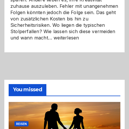
zuhause auszuleben. Fehler mit unangenehmen
Folgen könnten jedoch die Folge sein. Das geht
von zusätzlichen Kosten bis hin zu
Sicherheitsrisiken. Wo liegen die typischen
Stolperfallen? Wie lassen sich diese vermeiden
Selber
und wann macht…
weiterlesen
machen
oder
Profi
holen?
So
triffst
du
die
You missed
richtige
Entscheidung
REISEN