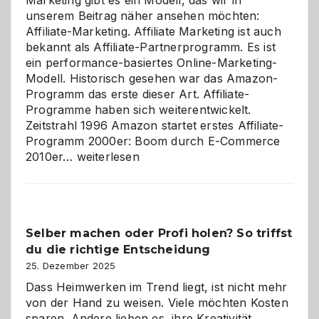
Marketing gibt es ein Modell, das wir in
unserem Beitrag näher ansehen möchten:
Affiliate-Marketing. Affiliate Marketing ist auch
bekannt als Affiliate-Partnerprogramm. Es ist
ein performance-basiertes Online-Marketing-
Modell. Historisch gesehen war das Amazon-
Programm das erste dieser Art. Affiliate-
Programme haben sich weiterentwickelt.
Zeitstrahl 1996 Amazon startet erstes Affiliate-
Programm 2000er: Boom durch E-Commerce
Affiliate-
2010er…
weiterlesen
Programm
im
Überblick:
Chancen,
Selber machen oder Profi holen? So triffst
Herausforderungen
du die richtige Entscheidung
und
Zukunft
25. Dezember 2025
Dass Heimwerken im Trend liegt, ist nicht mehr
von der Hand zu weisen. Viele möchten Kosten
sparen. Andere lieben es, ihre Kreativität