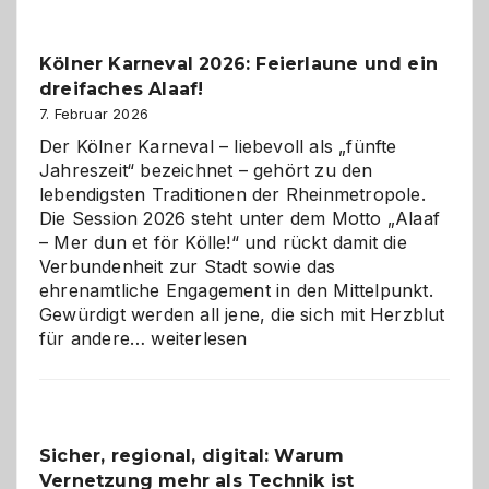
zur
Pflicht
Kölner Karneval 2026: Feierlaune und ein
geworden
dreifaches Alaaf!
ist
7. Februar 2026
Der Kölner Karneval – liebevoll als „fünfte
Jahreszeit“ bezeichnet – gehört zu den
lebendigsten Traditionen der Rheinmetropole.
Die Session 2026 steht unter dem Motto „Alaaf
– Mer dun et för Kölle!“ und rückt damit die
Verbundenheit zur Stadt sowie das
ehrenamtliche Engagement in den Mittelpunkt.
Gewürdigt werden all jene, die sich mit Herzblut
Kölner
für andere…
weiterlesen
Karneval
2026:
Feierlaune
und
Sicher, regional, digital: Warum
ein
Vernetzung mehr als Technik ist
dreifaches