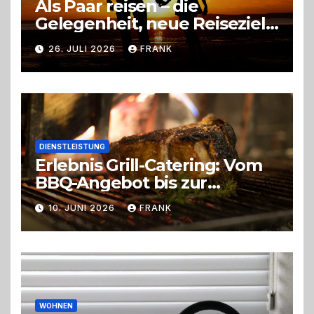
Als Paar reisen – die
Gelegenheit, neue Reiseziele
zu entdecken
26. JULI 2026
FRANK
DIENSTLEISTUNG
Erlebnis Grill-Catering: Vom
BBQ-Angebot bis zur
perfekten Eventorganisation
10. JUNI 2026
FRANK
Trend zu Outdoor-Events,
Erlebnisgastronomie und
Live-Cooking
WOHNEN