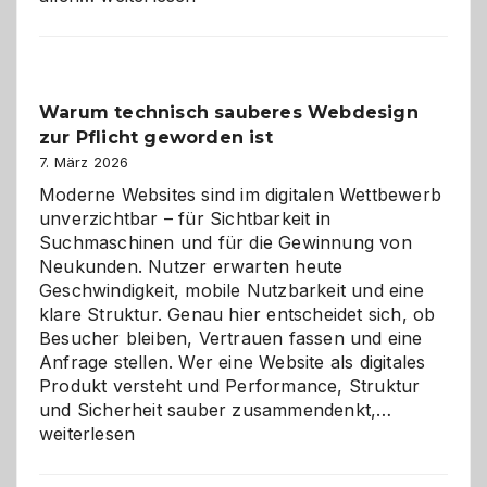
entdecken:
Der
Klassiker
unter
Warum technisch sauberes Webdesign
den
zur Pflicht geworden ist
Logikrätseln
7. März 2026
Moderne Websites sind im digitalen Wettbewerb
unverzichtbar – für Sichtbarkeit in
Suchmaschinen und für die Gewinnung von
Neukunden. Nutzer erwarten heute
Geschwindigkeit, mobile Nutzbarkeit und eine
klare Struktur. Genau hier entscheidet sich, ob
Besucher bleiben, Vertrauen fassen und eine
Anfrage stellen. Wer eine Website als digitales
Produkt versteht und Performance, Struktur
Warum
und Sicherheit sauber zusammendenkt,…
technisch
weiterlesen
sauberes
Webdesig