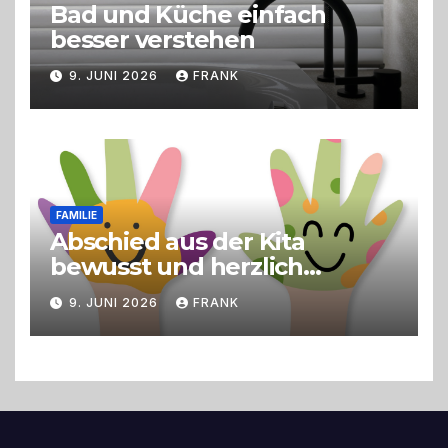
Bad und Küche einfach
besser verstehen
9. JUNI 2026
FRANK
FAMILIE
Abschied aus der Kita
bewusst und herzlich
gestalten
9. JUNI 2026
FRANK