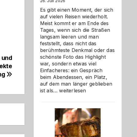
26. Juli 2026
Es gibt einen Moment, der sich
auf vielen Reisen wiederholt.
Meist kommt er am Ende des
Tages, wenn sich die Straßen
langsam leeren und man
feststellt, dass nicht das
berühmteste Denkmal oder das
schönste Foto das Highlight
 und
war, sondern etwas viel
fekte
Einfacheres: ein Gespräch
ng
beim Abendessen, ein Platz,
auf dem man länger geblieben
Als
ist als…
weiterlesen
Paar
reisen
–
die
Gelegenheit,
neue