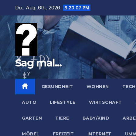
Zum
Do.. Aug. 6th, 2026
8:20:08 PM
Inhalt
springen
Sag mal...
GESUNDHEIT
WOHNEN
TECH
AUTO
LIFESTYLE
WIRTSCHAFT
GARTEN
TIERE
BABY/KIND
ARBE
MÖBEL
FREIZEIT
INTERNET
UMW