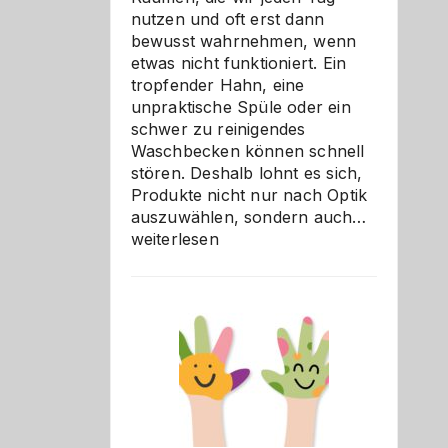
nutzen und oft erst dann
bewusst wahrnehmen, wenn
etwas nicht funktioniert. Ein
tropfender Hahn, eine
unpraktische Spüle oder ein
schwer zu reinigendes
Waschbecken können schnell
stören. Deshalb lohnt es sich,
Produkte nicht nur nach Optik
Bad
auszuwählen, sondern auch…
und
weiterlesen
Küche
einfach
besser
verstehe