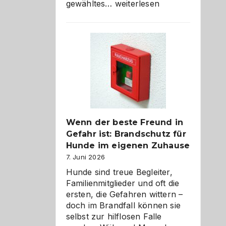
Abschied
gewähltes…
weiterlesen
aus
der
Kita
bewusst
und
herzlich
gestalten
Wenn der beste Freund in
Gefahr ist: Brandschutz für
Hunde im eigenen Zuhause
7. Juni 2026
Hunde sind treue Begleiter,
Familienmitglieder und oft die
ersten, die Gefahren wittern –
doch im Brandfall können sie
selbst zur hilflosen Falle