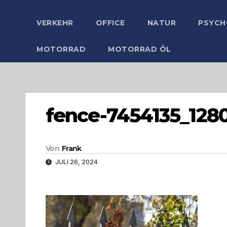
VERKEHR
OFFICE
NATUR
PSYCH
MOTORRAD
MOTORRAD ÖL
fence-7454135_128
Von
Frank
JULI 26, 2024