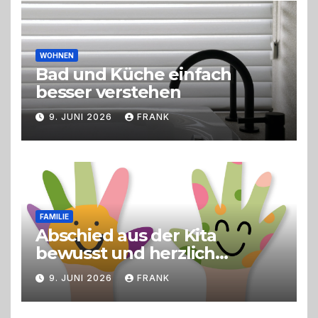
Live-Cooking
WOHNEN
Bad und Küche einfach
besser verstehen
9. JUNI 2026
FRANK
FAMILIE
Abschied aus der Kita
bewusst und herzlich
gestalten
9. JUNI 2026
FRANK