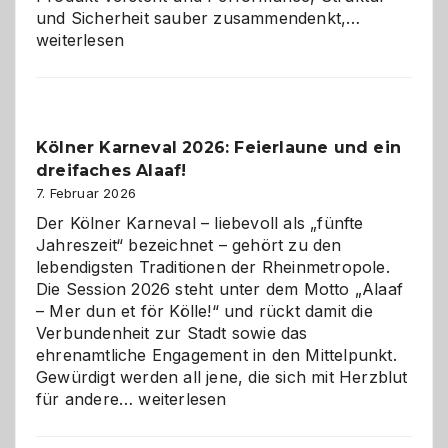
Warum
und Sicherheit sauber zusammendenkt,…
technisch
weiterlesen
sauberes
Webdesig
zur
Pflicht
Kölner Karneval 2026: Feierlaune und ein
geworden
dreifaches Alaaf!
ist
7. Februar 2026
Der Kölner Karneval – liebevoll als „fünfte
Jahreszeit“ bezeichnet – gehört zu den
lebendigsten Traditionen der Rheinmetropole.
Die Session 2026 steht unter dem Motto „Alaaf
– Mer dun et för Kölle!“ und rückt damit die
Verbundenheit zur Stadt sowie das
ehrenamtliche Engagement in den Mittelpunkt.
Gewürdigt werden all jene, die sich mit Herzblut
Kölner
für andere…
weiterlesen
Karneval
2026: