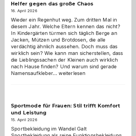
Helfer gegen das große Chaos
eine
Hundepension
16. April 2026
die
Wieder ein Regenhut weg. Zum dritten Mal in
richtige
diesem Jahr. Welche Eltern kennen das nicht?
Wahl?
In Kindergärten türmen sich täglich Berge an
Jacken, Mützen und Brotdosen, die alle
verdächtig ähnlich aussehen. Doch muss das
wirklich sein? Wie kann man sicherstellen, dass
die Lieblingssachen der Kleinen auch wirklich
nach Hause finden? Und warum sind gerade
Namensaufkleber
Namensaufkleber…
weiterlesen
im
Kindergarten:
Kleine
Helfer
Sportmode für Frauen: Stil trifft Komfort
gegen
und Leistung
das
große
15. April 2026
Chaos
Sportbekleidung im Wandel Galt
Sportbekleidung als reine Funktionsbekleidung,