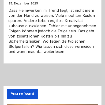
Zukunft
25. Dezember 2025
Dass Heimwerken im Trend liegt, ist nicht mehr
von der Hand zu weisen. Viele möchten Kosten
sparen. Andere lieben es, ihre Kreativität
zuhause auszuleben. Fehler mit unangenehmen
Folgen könnten jedoch die Folge sein. Das geht
von zusätzlichen Kosten bis hin zu
Sicherheitsrisiken. Wo liegen die typischen
Stolperfallen? Wie lassen sich diese vermeiden
Selber
und wann macht…
weiterlesen
machen
oder
Profi
holen?
So
triffst
du
die
You missed
richtige
Entscheidung