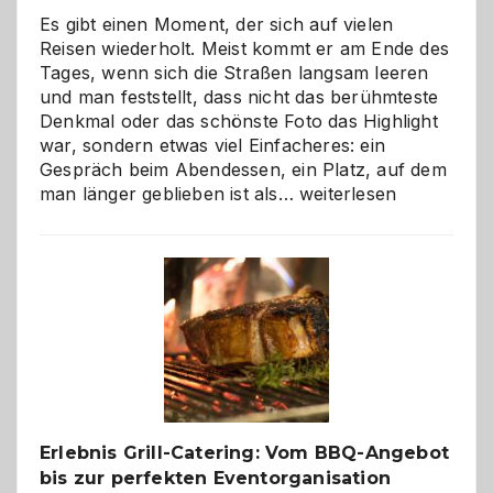
Es gibt einen Moment, der sich auf vielen
Reisen wiederholt. Meist kommt er am Ende des
Tages, wenn sich die Straßen langsam leeren
und man feststellt, dass nicht das berühmteste
Denkmal oder das schönste Foto das Highlight
war, sondern etwas viel Einfacheres: ein
Gespräch beim Abendessen, ein Platz, auf dem
Als
man länger geblieben ist als…
weiterlesen
Paar
reisen
–
die
Gelegenheit,
neue
Reiseziele
zu
entdecken
Erlebnis Grill-Catering: Vom BBQ-Angebot
bis zur perfekten Eventorganisation