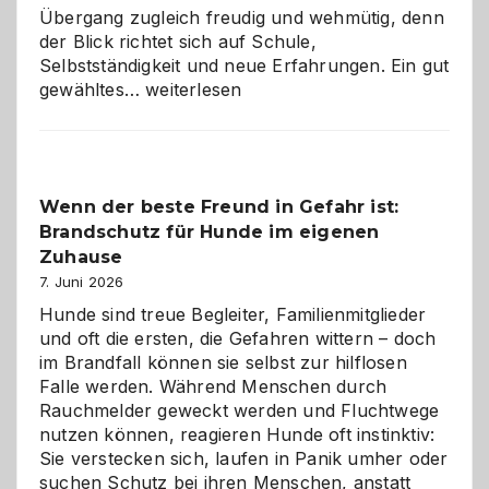
Übergang zugleich freudig und wehmütig, denn
der Blick richtet sich auf Schule,
Selbstständigkeit und neue Erfahrungen. Ein gut
Abschied
gewähltes…
weiterlesen
aus
der
Kita
bewusst
Wenn der beste Freund in Gefahr ist:
und
Brandschutz für Hunde im eigenen
herzlich
gestalten
Zuhause
7. Juni 2026
Hunde sind treue Begleiter, Familienmitglieder
und oft die ersten, die Gefahren wittern – doch
im Brandfall können sie selbst zur hilflosen
Falle werden. Während Menschen durch
Rauchmelder geweckt werden und Fluchtwege
nutzen können, reagieren Hunde oft instinktiv:
Sie verstecken sich, laufen in Panik umher oder
suchen Schutz bei ihren Menschen, anstatt