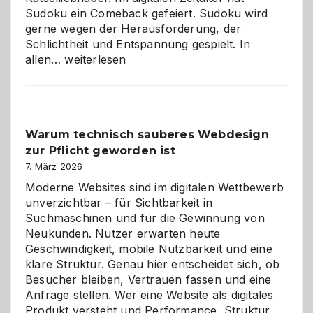
Sudoku ein Comeback gefeiert. Sudoku wird
gerne wegen der Herausforderung, der
Schlichtheit und Entspannung gespielt. In
Sudoku
allen…
weiterlesen
entdecken:
Der
Klassiker
unter
Warum technisch sauberes Webdesign
den
zur Pflicht geworden ist
Logikrätseln
7. März 2026
Moderne Websites sind im digitalen Wettbewerb
unverzichtbar – für Sichtbarkeit in
Suchmaschinen und für die Gewinnung von
Neukunden. Nutzer erwarten heute
Geschwindigkeit, mobile Nutzbarkeit und eine
klare Struktur. Genau hier entscheidet sich, ob
Besucher bleiben, Vertrauen fassen und eine
Anfrage stellen. Wer eine Website als digitales
Produkt versteht und Performance, Struktur