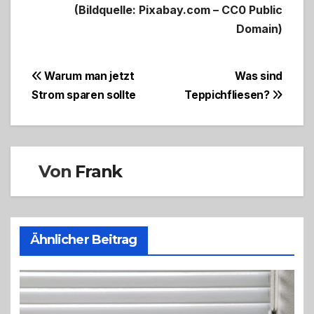
(Bildquelle: Pixabay.com – CC0 Public
Domain)
Beitragsnavigation
Warum man jetzt
Was sind
Strom sparen sollte
Teppichfliesen?
Von
Frank
Ähnlicher Beitrag