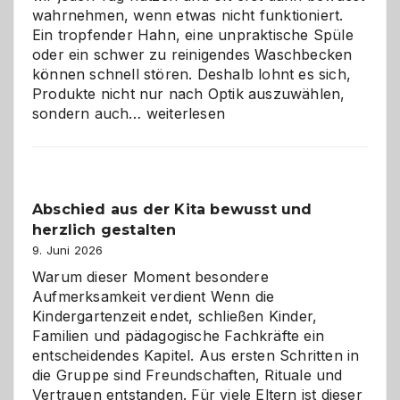
wahrnehmen, wenn etwas nicht funktioniert.
Ein tropfender Hahn, eine unpraktische Spüle
oder ein schwer zu reinigendes Waschbecken
können schnell stören. Deshalb lohnt es sich,
Produkte nicht nur nach Optik auszuwählen,
Bad
sondern auch…
weiterlesen
und
Küche
einfach
besser
Abschied aus der Kita bewusst und
verstehen
herzlich gestalten
9. Juni 2026
Warum dieser Moment besondere
Aufmerksamkeit verdient Wenn die
Kindergartenzeit endet, schließen Kinder,
Familien und pädagogische Fachkräfte ein
entscheidendes Kapitel. Aus ersten Schritten in
die Gruppe sind Freundschaften, Rituale und
Vertrauen entstanden. Für viele Eltern ist dieser