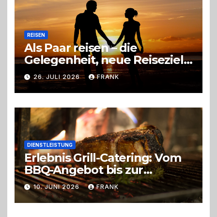
REISEN
Als Paar reisen – die
Gelegenheit, neue Reiseziele
zu entdecken
26. JULI 2026
FRANK
DIENSTLEISTUNG
Erlebnis Grill-Catering: Vom
BBQ-Angebot bis zur
perfekten Eventorganisation
10. JUNI 2026
FRANK
Trend zu Outdoor-Events,
Erlebnisgastronomie und