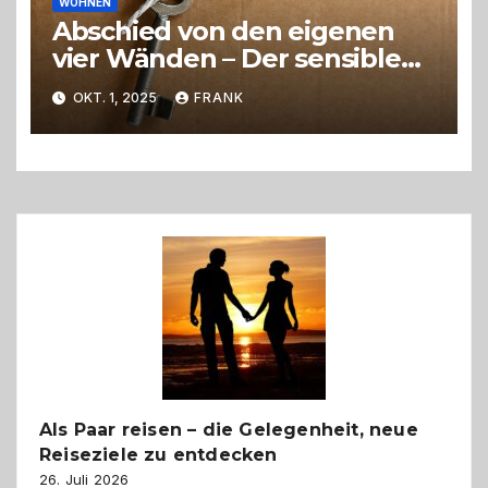
WOHNEN
Abschied von den eigenen
vier Wänden – Der sensible
Weg beim Umzug ins
OKT. 1, 2025
FRANK
Pflegeheim
Als Paar reisen – die Gelegenheit, neue
Reiseziele zu entdecken
26. Juli 2026