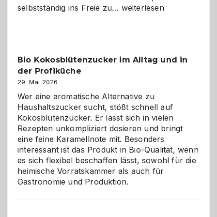
Wenn
selbstständig ins Freie zu…
weiterlesen
der
beste
Freund
in
Bio Kokosblütenzucker im Alltag und in
Gefahr
der Profiküche
ist:
Brandschutz
29. Mai 2026
für
Wer eine aromatische Alternative zu
Hunde
Haushaltszucker sucht, stößt schnell auf
im
Kokosblütenzucker. Er lässt sich in vielen
eigenen
Rezepten unkompliziert dosieren und bringt
Zuhause
eine feine Karamellnote mit. Besonders
interessant ist das Produkt in Bio-Qualität, wenn
es sich flexibel beschaffen lässt, sowohl für die
heimische Vorratskammer als auch für
Gastronomie und Produktion.