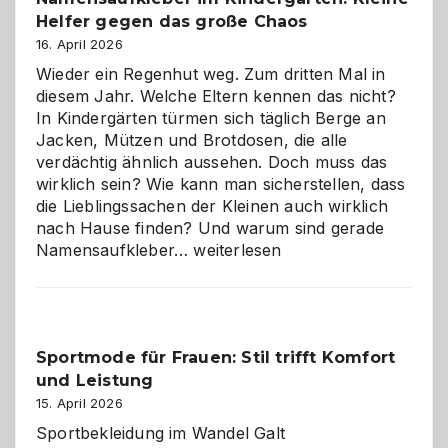
ist
Helfer gegen das große Chaos
eine
Hundepension
16. April 2026
die
Wieder ein Regenhut weg. Zum dritten Mal in
richtige
diesem Jahr. Welche Eltern kennen das nicht?
Wahl?
In Kindergärten türmen sich täglich Berge an
Jacken, Mützen und Brotdosen, die alle
verdächtig ähnlich aussehen. Doch muss das
wirklich sein? Wie kann man sicherstellen, dass
die Lieblingssachen der Kleinen auch wirklich
nach Hause finden? Und warum sind gerade
Namensaufkleber
Namensaufkleber…
weiterlesen
im
Kindergarten:
Kleine
Helfer
Sportmode für Frauen: Stil trifft Komfort
gegen
und Leistung
das
große
15. April 2026
Chaos
Sportbekleidung im Wandel Galt