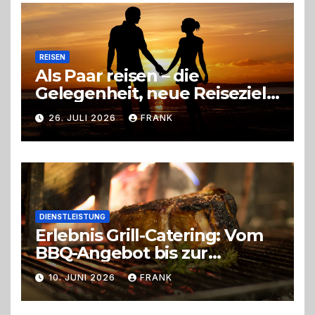
Entscheidung
REISEN
Als Paar reisen – die
Gelegenheit, neue Reiseziele
zu entdecken
26. JULI 2026
FRANK
DIENSTLEISTUNG
Erlebnis Grill-Catering: Vom
BBQ-Angebot bis zur
perfekten Eventorganisation
10. JUNI 2026
FRANK
Trend zu Outdoor-Events,
Erlebnisgastronomie und