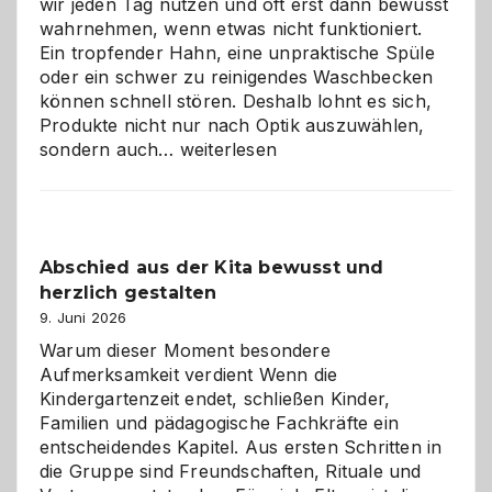
wir jeden Tag nutzen und oft erst dann bewusst
wahrnehmen, wenn etwas nicht funktioniert.
Ein tropfender Hahn, eine unpraktische Spüle
oder ein schwer zu reinigendes Waschbecken
können schnell stören. Deshalb lohnt es sich,
Produkte nicht nur nach Optik auszuwählen,
Bad
sondern auch…
weiterlesen
und
Küche
einfach
besser
Abschied aus der Kita bewusst und
verstehen
herzlich gestalten
9. Juni 2026
Warum dieser Moment besondere
Aufmerksamkeit verdient Wenn die
Kindergartenzeit endet, schließen Kinder,
Familien und pädagogische Fachkräfte ein
entscheidendes Kapitel. Aus ersten Schritten in
die Gruppe sind Freundschaften, Rituale und