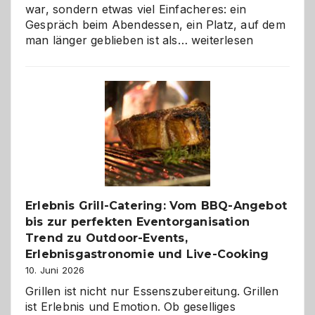
war, sondern etwas viel Einfacheres: ein
Gespräch beim Abendessen, ein Platz, auf dem
Als
man länger geblieben ist als…
weiterlesen
Paar
reisen
–
die
Gelegenheit,
neue
Reiseziele
zu
entdecken
Erlebnis Grill-Catering: Vom BBQ-Angebot
bis zur perfekten Eventorganisation
Trend zu Outdoor-Events,
Erlebnisgastronomie und Live-Cooking
10. Juni 2026
Grillen ist nicht nur Essenszubereitung. Grillen
ist Erlebnis und Emotion. Ob geselliges