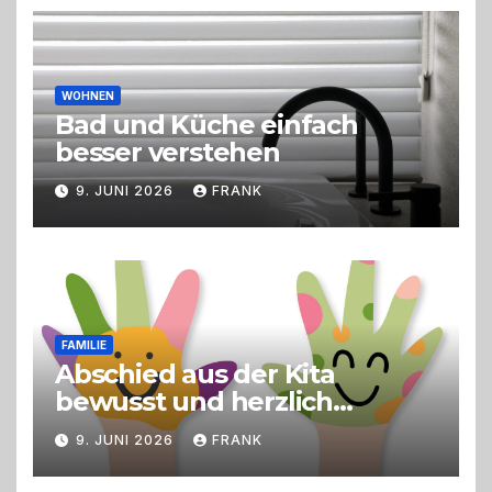
Live-Cooking
WOHNEN
Bad und Küche einfach
besser verstehen
9. JUNI 2026
FRANK
FAMILIE
Abschied aus der Kita
bewusst und herzlich
gestalten
9. JUNI 2026
FRANK