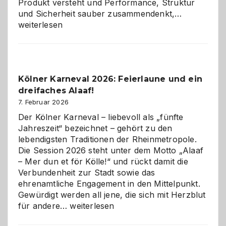
Produkt versteht und Performance, Struktur
Warum
und Sicherheit sauber zusammendenkt,…
technisch
weiterlesen
sauberes
Webdesig
zur
Pflicht
Kölner Karneval 2026: Feierlaune und ein
geworden
dreifaches Alaaf!
ist
7. Februar 2026
Der Kölner Karneval – liebevoll als „fünfte
Jahreszeit“ bezeichnet – gehört zu den
lebendigsten Traditionen der Rheinmetropole.
Die Session 2026 steht unter dem Motto „Alaaf
– Mer dun et för Kölle!“ und rückt damit die
Verbundenheit zur Stadt sowie das
ehrenamtliche Engagement in den Mittelpunkt.
Gewürdigt werden all jene, die sich mit Herzblut
Kölner
für andere…
weiterlesen
Karneval