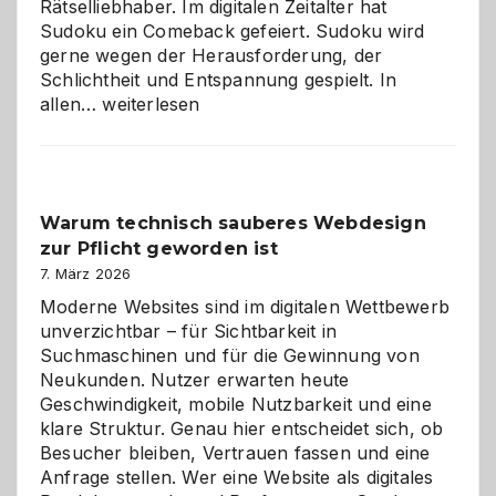
Rätselliebhaber. Im digitalen Zeitalter hat
Sudoku ein Comeback gefeiert. Sudoku wird
gerne wegen der Herausforderung, der
Schlichtheit und Entspannung gespielt. In
Sudoku
allen…
weiterlesen
entdecken:
Der
Klassiker
unter
Warum technisch sauberes Webdesign
den
zur Pflicht geworden ist
Logikrätseln
7. März 2026
Moderne Websites sind im digitalen Wettbewerb
unverzichtbar – für Sichtbarkeit in
Suchmaschinen und für die Gewinnung von
Neukunden. Nutzer erwarten heute
Geschwindigkeit, mobile Nutzbarkeit und eine
klare Struktur. Genau hier entscheidet sich, ob
Besucher bleiben, Vertrauen fassen und eine
Anfrage stellen. Wer eine Website als digitales