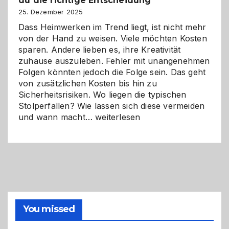
du die richtige Entscheidung
und
Zukunft
25. Dezember 2025
Dass Heimwerken im Trend liegt, ist nicht mehr
von der Hand zu weisen. Viele möchten Kosten
sparen. Andere lieben es, ihre Kreativität
zuhause auszuleben. Fehler mit unangenehmen
Folgen könnten jedoch die Folge sein. Das geht
von zusätzlichen Kosten bis hin zu
Sicherheitsrisiken. Wo liegen die typischen
Stolperfallen? Wie lassen sich diese vermeiden
Selber
und wann macht…
weiterlesen
machen
oder
Profi
holen?
So
triffst
du
die
You missed
richtige