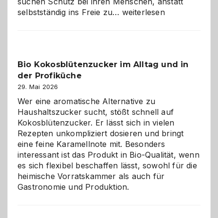
suchen Schutz bei ihren Menschen, anstatt
Wenn
selbstständig ins Freie zu…
weiterlesen
der
beste
Freund
in
Bio Kokosblütenzucker im Alltag und in
Gefahr
der Profiküche
ist:
Brandschutz
29. Mai 2026
für
Wer eine aromatische Alternative zu
Hunde
Haushaltszucker sucht, stößt schnell auf
im
Kokosblütenzucker. Er lässt sich in vielen
eigenen
Rezepten unkompliziert dosieren und bringt
Zuhause
eine feine Karamellnote mit. Besonders
interessant ist das Produkt in Bio-Qualität, wenn
es sich flexibel beschaffen lässt, sowohl für die
heimische Vorratskammer als auch für
Gastronomie und Produktion.