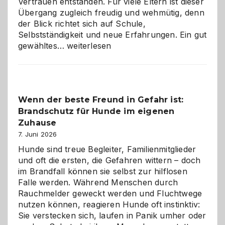
Vertrauen entstanden. Für viele Eltern ist dieser
Übergang zugleich freudig und wehmütig, denn
der Blick richtet sich auf Schule,
Selbstständigkeit und neue Erfahrungen. Ein gut
Abschied
gewähltes…
weiterlesen
aus
der
Kita
bewusst
Wenn der beste Freund in Gefahr ist:
und
Brandschutz für Hunde im eigenen
herzlich
gestalten
Zuhause
7. Juni 2026
Hunde sind treue Begleiter, Familienmitglieder
und oft die ersten, die Gefahren wittern – doch
im Brandfall können sie selbst zur hilflosen
Falle werden. Während Menschen durch
Rauchmelder geweckt werden und Fluchtwege
nutzen können, reagieren Hunde oft instinktiv:
Sie verstecken sich, laufen in Panik umher oder