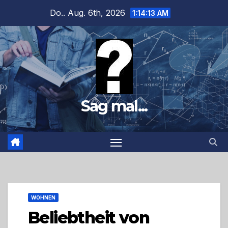
Zum
Do.. Aug. 6th, 2026
1:14:14 AM
Inhalt
springen
Sag mal...
WOHNEN
Beliebtheit von