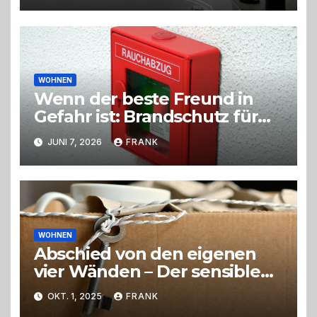
WOHNEN
Wenn der beste Freund in
Gefahr ist: Brandschutz für
Hunde im eigenen Zuhause
JUNI 7, 2026
FRANK
WOHNEN
Abschied von den eigenen
vier Wänden – Der sensible
Weg beim Umzug ins
OKT. 1, 2025
FRANK
Pflegeheim