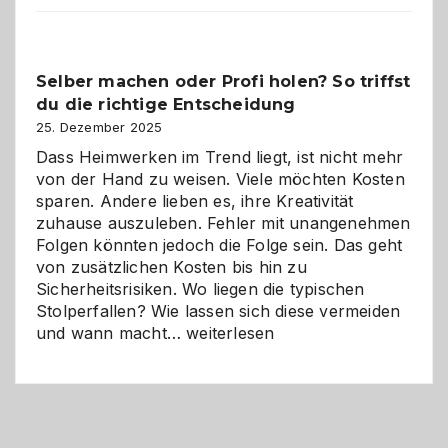
im
Überblick:
Chancen,
Selber machen oder Profi holen? So triffst
Herausforderungen
du die richtige Entscheidung
und
Zukunft
25. Dezember 2025
Dass Heimwerken im Trend liegt, ist nicht mehr
von der Hand zu weisen. Viele möchten Kosten
sparen. Andere lieben es, ihre Kreativität
zuhause auszuleben. Fehler mit unangenehmen
Folgen könnten jedoch die Folge sein. Das geht
von zusätzlichen Kosten bis hin zu
Sicherheitsrisiken. Wo liegen die typischen
Stolperfallen? Wie lassen sich diese vermeiden
Selber
und wann macht…
weiterlesen
machen
oder
Profi
holen?
So