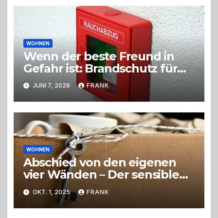
WOHNEN
Wenn der beste Freund in
Gefahr ist: Brandschutz für
Hunde im eigenen Zuhause
JUNI 7, 2026
FRANK
WOHNEN
Abschied von den eigenen
vier Wänden – Der sensible
Weg beim Umzug ins
OKT. 1, 2025
FRANK
Pflegeheim