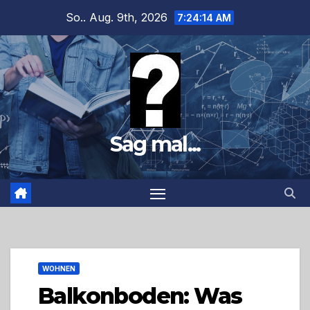
Zum
So.. Aug. 9th, 2026
7:24:15 AM
Inhalt
springen
Sag mal...
WOHNEN
Balkonboden: Was