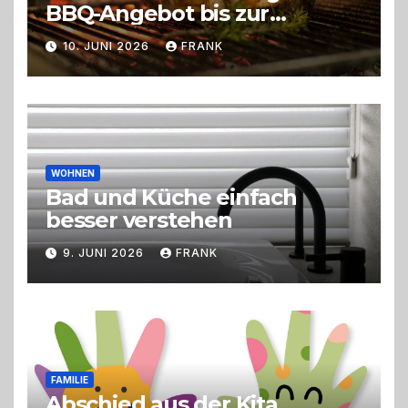
BBQ-Angebot bis zur
perfekten Eventorganisation
10. JUNI 2026
FRANK
Trend zu Outdoor-Events,
Erlebnisgastronomie und
Live-Cooking
WOHNEN
Bad und Küche einfach
besser verstehen
9. JUNI 2026
FRANK
FAMILIE
Abschied aus der Kita