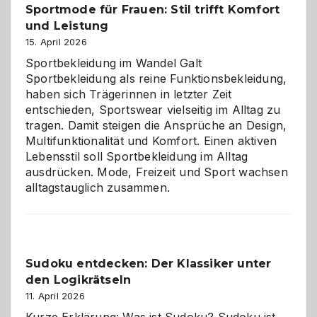
Sportmode für Frauen: Stil trifft Komfort
gegen
und Leistung
das
große
15. April 2026
Chaos
Sportbekleidung im Wandel Galt
Sportbekleidung als reine Funktionsbekleidung,
haben sich Trägerinnen in letzter Zeit
entschieden, Sportswear vielseitig im Alltag zu
tragen. Damit steigen die Ansprüche an Design,
Multifunktionalität und Komfort. Einen aktiven
Lebensstil soll Sportbekleidung im Alltag
ausdrücken. Mode, Freizeit und Sport wachsen
alltagstauglich zusammen.
Sudoku entdecken: Der Klassiker unter
den Logikrätseln
11. April 2026
Kurze Erklärung: Was ist Sudoku? Sudoku ist