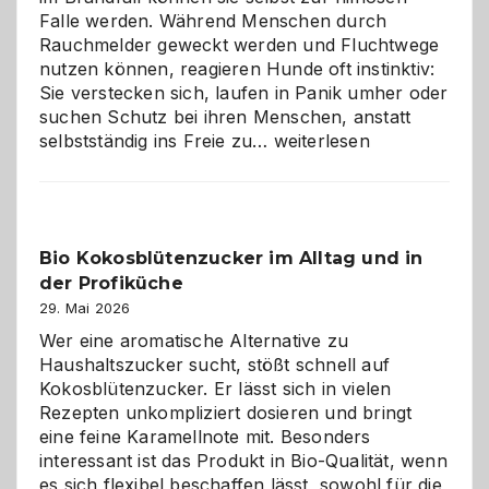
Falle werden. Während Menschen durch
Rauchmelder geweckt werden und Fluchtwege
nutzen können, reagieren Hunde oft instinktiv:
Sie verstecken sich, laufen in Panik umher oder
suchen Schutz bei ihren Menschen, anstatt
Wenn
selbstständig ins Freie zu…
weiterlesen
der
beste
Freund
in
Bio Kokosblütenzucker im Alltag und in
Gefahr
der Profiküche
ist:
Brandschutz
29. Mai 2026
für
Wer eine aromatische Alternative zu
Hunde
Haushaltszucker sucht, stößt schnell auf
im
Kokosblütenzucker. Er lässt sich in vielen
eigenen
Rezepten unkompliziert dosieren und bringt
Zuhause
eine feine Karamellnote mit. Besonders
interessant ist das Produkt in Bio-Qualität, wenn
es sich flexibel beschaffen lässt, sowohl für die