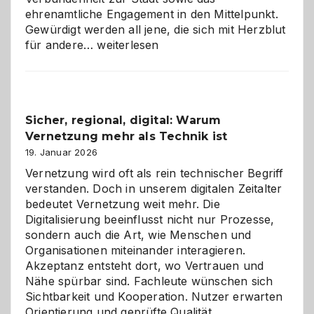
ehrenamtliche Engagement in den Mittelpunkt.
Gewürdigt werden all jene, die sich mit Herzblut
Kölner
für andere…
weiterlesen
Karneval
2026:
Feierlaune
und
Sicher, regional, digital: Warum
ein
Vernetzung mehr als Technik ist
dreifaches
Alaaf!
19. Januar 2026
Vernetzung wird oft als rein technischer Begriff
verstanden. Doch in unserem digitalen Zeitalter
bedeutet Vernetzung weit mehr. Die
Digitalisierung beeinflusst nicht nur Prozesse,
sondern auch die Art, wie Menschen und
Organisationen miteinander interagieren.
Akzeptanz entsteht dort, wo Vertrauen und
Nähe spürbar sind. Fachleute wünschen sich
Sichtbarkeit und Kooperation. Nutzer erwarten
Orientierung und geprüfte Qualität.