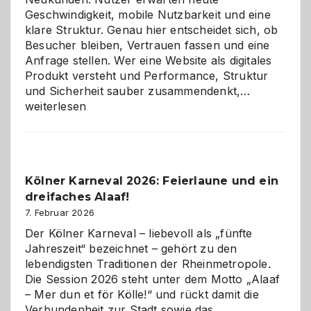
Geschwindigkeit, mobile Nutzbarkeit und eine
klare Struktur. Genau hier entscheidet sich, ob
Besucher bleiben, Vertrauen fassen und eine
Anfrage stellen. Wer eine Website als digitales
Produkt versteht und Performance, Struktur
Warum
und Sicherheit sauber zusammendenkt,…
technisch
weiterlesen
sauberes
Webdesig
zur
Pflicht
Kölner Karneval 2026: Feierlaune und ein
geworden
dreifaches Alaaf!
ist
7. Februar 2026
Der Kölner Karneval – liebevoll als „fünfte
Jahreszeit“ bezeichnet – gehört zu den
lebendigsten Traditionen der Rheinmetropole.
Die Session 2026 steht unter dem Motto „Alaaf
– Mer dun et för Kölle!“ und rückt damit die
Verbundenheit zur Stadt sowie das