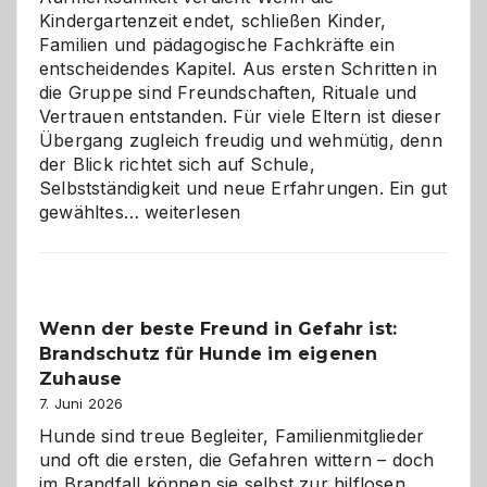
Kindergartenzeit endet, schließen Kinder,
Familien und pädagogische Fachkräfte ein
entscheidendes Kapitel. Aus ersten Schritten in
die Gruppe sind Freundschaften, Rituale und
Vertrauen entstanden. Für viele Eltern ist dieser
Übergang zugleich freudig und wehmütig, denn
der Blick richtet sich auf Schule,
Selbstständigkeit und neue Erfahrungen. Ein gut
Abschied
gewähltes…
weiterlesen
aus
der
Kita
bewusst
Wenn der beste Freund in Gefahr ist:
und
Brandschutz für Hunde im eigenen
herzlich
gestalten
Zuhause
7. Juni 2026
Hunde sind treue Begleiter, Familienmitglieder
und oft die ersten, die Gefahren wittern – doch
im Brandfall können sie selbst zur hilflosen