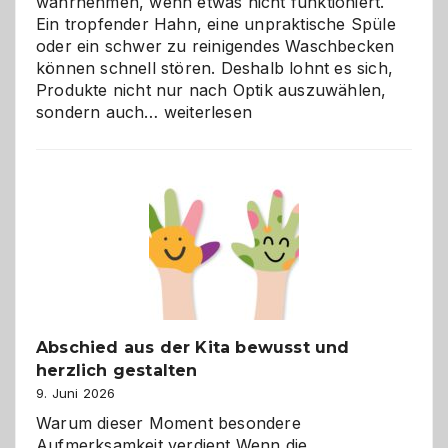
wahrnehmen, wenn etwas nicht funktioniert.
Ein tropfender Hahn, eine unpraktische Spüle
oder ein schwer zu reinigendes Waschbecken
können schnell stören. Deshalb lohnt es sich,
Produkte nicht nur nach Optik auszuwählen,
Bad
sondern auch…
weiterlesen
und
Küche
einfach
besser
verstehen
Abschied aus der Kita bewusst und
herzlich gestalten
9. Juni 2026
Warum dieser Moment besondere
Aufmerksamkeit verdient Wenn die