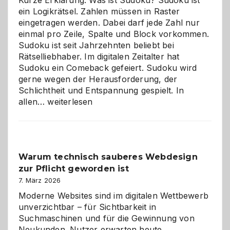
ein Logikrätsel. Zahlen müssen in Raster
eingetragen werden. Dabei darf jede Zahl nur
einmal pro Zeile, Spalte und Block vorkommen.
Sudoku ist seit Jahrzehnten beliebt bei
Rätselliebhaber. Im digitalen Zeitalter hat
Sudoku ein Comeback gefeiert. Sudoku wird
gerne wegen der Herausforderung, der
Schlichtheit und Entspannung gespielt. In
Sudoku
allen…
weiterlesen
entdecken:
Der
Klassiker
unter
Warum technisch sauberes Webdesign
den
zur Pflicht geworden ist
Logikrätseln
7. März 2026
Moderne Websites sind im digitalen Wettbewerb
unverzichtbar – für Sichtbarkeit in
Suchmaschinen und für die Gewinnung von
Neukunden. Nutzer erwarten heute