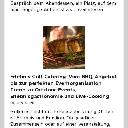
Gespräch beim Abendessen, ein Platz, auf dem
Als
man länger geblieben ist als…
weiterlesen
Paar
reisen
–
die
Gelegenheit,
neue
Reiseziele
zu
entdecken
Erlebnis Grill-Catering: Vom BBQ-Angebot
bis zur perfekten Eventorganisation
Trend zu Outdoor-Events,
Erlebnisgastronomie und Live-Cooking
10. Juni 2026
Grillen ist nicht nur Essenszubereitung. Grillen
ist Erlebnis und Emotion. Ob geselliges
Zusammensein oder auf einer Veranstaltung,