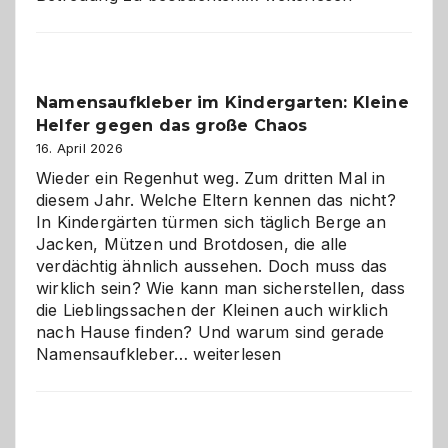
mit
Verantwortung
–
wann
Namensaufkleber im Kindergarten: Kleine
ist
Helfer gegen das große Chaos
eine
Hundepension
16. April 2026
die
Wieder ein Regenhut weg. Zum dritten Mal in
richtige
diesem Jahr. Welche Eltern kennen das nicht?
Wahl?
In Kindergärten türmen sich täglich Berge an
Jacken, Mützen und Brotdosen, die alle
verdächtig ähnlich aussehen. Doch muss das
wirklich sein? Wie kann man sicherstellen, dass
die Lieblingssachen der Kleinen auch wirklich
nach Hause finden? Und warum sind gerade
Namensaufkleber
Namensaufkleber…
weiterlesen
im
Kindergarten:
Kleine
Helfer