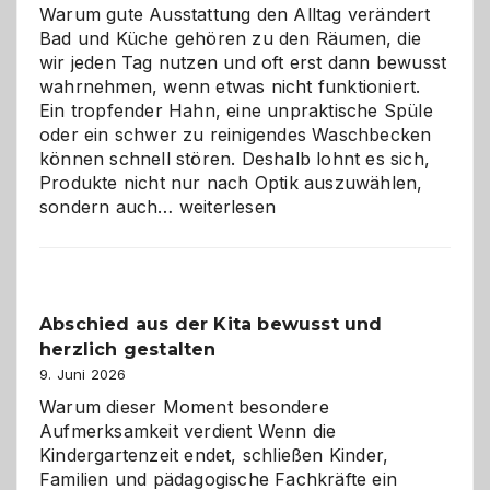
Warum gute Ausstattung den Alltag verändert
Bad und Küche gehören zu den Räumen, die
wir jeden Tag nutzen und oft erst dann bewusst
wahrnehmen, wenn etwas nicht funktioniert.
Ein tropfender Hahn, eine unpraktische Spüle
oder ein schwer zu reinigendes Waschbecken
können schnell stören. Deshalb lohnt es sich,
Produkte nicht nur nach Optik auszuwählen,
Bad
sondern auch…
weiterlesen
und
Küche
einfach
besser
Abschied aus der Kita bewusst und
verstehen
herzlich gestalten
9. Juni 2026
Warum dieser Moment besondere
Aufmerksamkeit verdient Wenn die
Kindergartenzeit endet, schließen Kinder,
Familien und pädagogische Fachkräfte ein