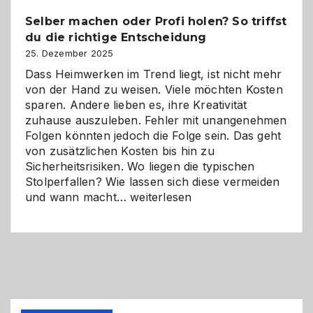
Chancen,
Selber machen oder Profi holen? So triffst
Herausforderungen
du die richtige Entscheidung
und
Zukunft
25. Dezember 2025
Dass Heimwerken im Trend liegt, ist nicht mehr
von der Hand zu weisen. Viele möchten Kosten
sparen. Andere lieben es, ihre Kreativität
zuhause auszuleben. Fehler mit unangenehmen
Folgen könnten jedoch die Folge sein. Das geht
von zusätzlichen Kosten bis hin zu
Sicherheitsrisiken. Wo liegen die typischen
Stolperfallen? Wie lassen sich diese vermeiden
Selber
und wann macht…
weiterlesen
machen
oder
Profi
holen?
So
triffst
du