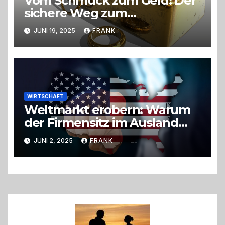
Vom Schmuck zum Geld: Der
sichere Weg zum
Goldverkauf
JUNI 19, 2025
FRANK
WIRTSCHAFT
Weltmarkt erobern: Warum
der Firmensitz im Ausland
der entscheidende Hebel
JUNI 2, 2025
FRANK
sein kann