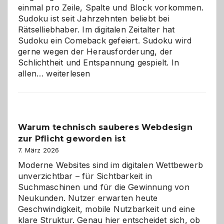
einmal pro Zeile, Spalte und Block vorkommen.
Sudoku ist seit Jahrzehnten beliebt bei
Rätselliebhaber. Im digitalen Zeitalter hat
Sudoku ein Comeback gefeiert. Sudoku wird
gerne wegen der Herausforderung, der
Schlichtheit und Entspannung gespielt. In
Sudoku
allen…
weiterlesen
entdecken:
Der
Klassiker
unter
Warum technisch sauberes Webdesign
den
zur Pflicht geworden ist
Logikrätseln
7. März 2026
Moderne Websites sind im digitalen Wettbewerb
unverzichtbar – für Sichtbarkeit in
Suchmaschinen und für die Gewinnung von
Neukunden. Nutzer erwarten heute
Geschwindigkeit, mobile Nutzbarkeit und eine
klare Struktur. Genau hier entscheidet sich, ob