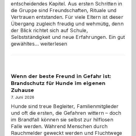
entscheidendes Kapitel. Aus ersten Schritten in
die Gruppe sind Freundschaften, Rituale und
Vertrauen entstanden. Für viele Eltern ist dieser
Übergang zugleich freudig und wehmütig, denn
der Blick richtet sich auf Schule,
Selbstständigkeit und neue Erfahrungen. Ein gut
Abschied
gewähltes…
weiterlesen
aus
der
Kita
bewusst
Wenn der beste Freund in Gefahr ist:
und
Brandschutz für Hunde im eigenen
herzlich
gestalten
Zuhause
7. Juni 2026
Hunde sind treue Begleiter, Familienmitglieder
und oft die ersten, die Gefahren wittern – doch
im Brandfall können sie selbst zur hilflosen
Falle werden. Während Menschen durch
Rauchmelder geweckt werden und Fluchtwege