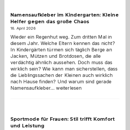
–
wann
Namensaufkleber im Kindergarten: Kleine
ist
Helfer gegen das große Chaos
eine
Hundepension
16. April 2026
die
Wieder ein Regenhut weg. Zum dritten Mal in
richtige
diesem Jahr. Welche Eltern kennen das nicht?
Wahl?
In Kindergärten türmen sich täglich Berge an
Jacken, Mützen und Brotdosen, die alle
verdächtig ähnlich aussehen. Doch muss das
wirklich sein? Wie kann man sicherstellen, dass
die Lieblingssachen der Kleinen auch wirklich
nach Hause finden? Und warum sind gerade
Namensaufkleber
Namensaufkleber…
weiterlesen
im
Kindergarten:
Kleine
Helfer
Sportmode für Frauen: Stil trifft Komfort
gegen
und Leistung
das