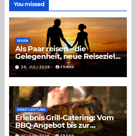
die
You missed
richtige
Entscheidung
REISEN
Als Paar reisen – die
Gelegenheit, neue Reiseziele
zu entdecken
26. JULI 2026
FRANK
DIENSTLEISTUNG
Erlebnis Grill-Catering: Vom
BBQ-Angebot bis zur
perfekten Eventorganisation
10. JUNI 2026
FRANK