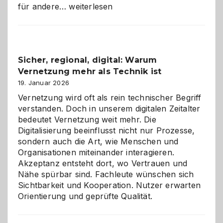
Kölner
für andere…
weiterlesen
Karneval
2026:
Feierlaune
und
Sicher, regional, digital: Warum
ein
Vernetzung mehr als Technik ist
dreifaches
Alaaf!
19. Januar 2026
Vernetzung wird oft als rein technischer Begriff
verstanden. Doch in unserem digitalen Zeitalter
bedeutet Vernetzung weit mehr. Die
Digitalisierung beeinflusst nicht nur Prozesse,
sondern auch die Art, wie Menschen und
Organisationen miteinander interagieren.
Akzeptanz entsteht dort, wo Vertrauen und
Nähe spürbar sind. Fachleute wünschen sich
Sichtbarkeit und Kooperation. Nutzer erwarten
Orientierung und geprüfte Qualität.