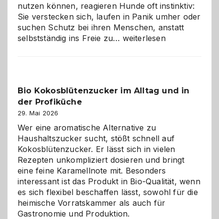
nutzen können, reagieren Hunde oft instinktiv:
Sie verstecken sich, laufen in Panik umher oder
suchen Schutz bei ihren Menschen, anstatt
Wenn
selbstständig ins Freie zu…
weiterlesen
der
beste
Freund
in
Bio Kokosblütenzucker im Alltag und in
Gefahr
der Profiküche
ist:
Brandschutz
29. Mai 2026
für
Wer eine aromatische Alternative zu
Hunde
Haushaltszucker sucht, stößt schnell auf
im
Kokosblütenzucker. Er lässt sich in vielen
eigenen
Rezepten unkompliziert dosieren und bringt
Zuhause
eine feine Karamellnote mit. Besonders
interessant ist das Produkt in Bio-Qualität, wenn
es sich flexibel beschaffen lässt, sowohl für die
heimische Vorratskammer als auch für
Gastronomie und Produktion.