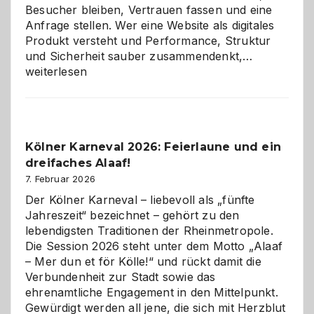
Besucher bleiben, Vertrauen fassen und eine
Anfrage stellen. Wer eine Website als digitales
Produkt versteht und Performance, Struktur
Warum
und Sicherheit sauber zusammendenkt,…
technisch
weiterlesen
sauberes
Webdesig
zur
Pflicht
Kölner Karneval 2026: Feierlaune und ein
geworden
dreifaches Alaaf!
ist
7. Februar 2026
Der Kölner Karneval – liebevoll als „fünfte
Jahreszeit“ bezeichnet – gehört zu den
lebendigsten Traditionen der Rheinmetropole.
Die Session 2026 steht unter dem Motto „Alaaf
– Mer dun et för Kölle!“ und rückt damit die
Verbundenheit zur Stadt sowie das
ehrenamtliche Engagement in den Mittelpunkt.
Gewürdigt werden all jene, die sich mit Herzblut