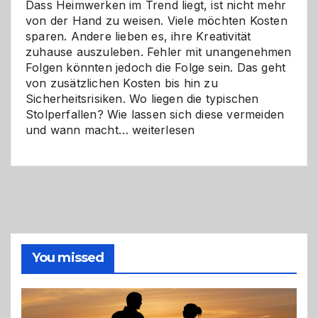
Dass Heimwerken im Trend liegt, ist nicht mehr
von der Hand zu weisen. Viele möchten Kosten
sparen. Andere lieben es, ihre Kreativität
zuhause auszuleben. Fehler mit unangenehmen
Folgen könnten jedoch die Folge sein. Das geht
von zusätzlichen Kosten bis hin zu
Sicherheitsrisiken. Wo liegen die typischen
Stolperfallen? Wie lassen sich diese vermeiden
Selber
und wann macht…
weiterlesen
machen
oder
Profi
holen?
So
triffst
du
die
You missed
richtige
Entscheidung