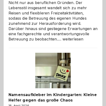
Nicht nur aus beruflichen Gründen. Der
Lebensstil insgesamt wandelt sich zu mehr
Reisen und flexibleren Freizeitaktivitäten,
sodass die Betreuung des eigenen Hundes
zunehmend zur Herausforderung wird.
Darüber hinaus sind gestiegene Erwartungen an
eine fachgerechte und verantwortungsvolle
Betreuung
Betreuung zu beobachten.…
weiterlesen
mit
Verantwortung
–
wann
ist
eine
Hundepension
die
richtige
Wahl?
Namensaufkleber im Kindergarten: Kleine
Helfer gegen das große Chaos
16. April 2026