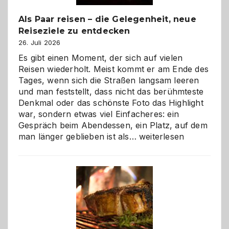
Als Paar reisen – die Gelegenheit, neue
Reiseziele zu entdecken
26. Juli 2026
Es gibt einen Moment, der sich auf vielen
Reisen wiederholt. Meist kommt er am Ende des
Tages, wenn sich die Straßen langsam leeren
und man feststellt, dass nicht das berühmteste
Denkmal oder das schönste Foto das Highlight
war, sondern etwas viel Einfacheres: ein
Gespräch beim Abendessen, ein Platz, auf dem
Als
man länger geblieben ist als…
weiterlesen
Paar
reisen
–
die
Gelegenheit,
neue
Reiseziele
zu