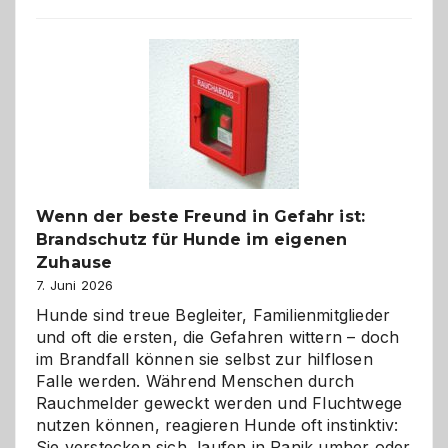
aus
der
Kita
bewusst
und
herzlich
gestalten
Wenn der beste Freund in Gefahr ist:
Brandschutz für Hunde im eigenen
Zuhause
7. Juni 2026
Hunde sind treue Begleiter, Familienmitglieder
und oft die ersten, die Gefahren wittern – doch
im Brandfall können sie selbst zur hilflosen
Falle werden. Während Menschen durch
Rauchmelder geweckt werden und Fluchtwege
nutzen können, reagieren Hunde oft instinktiv:
Sie verstecken sich, laufen in Panik umher oder