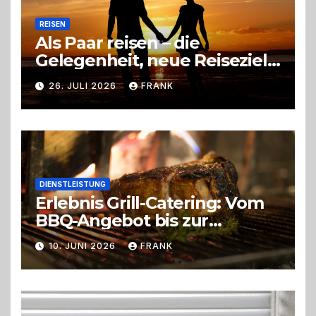
REISEN
Als Paar reisen – die
Gelegenheit, neue Reiseziele
zu entdecken
26. JULI 2026
FRANK
DIENSTLEISTUNG
Erlebnis Grill-Catering: Vom
BBQ-Angebot bis zur
perfekten Eventorganisation
10. JUNI 2026
FRANK
Trend zu Outdoor-Events,
Erlebnisgastronomie und
Live-Cooking