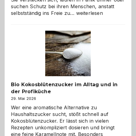
suchen Schutz bei ihren Menschen, anstatt
Wenn
selbstständig ins Freie zu…
weiterlesen
der
beste
Freund
in
Gefahr
ist:
Brandschutz
für
Hunde
im
Bio Kokosblütenzucker im Alltag und in
eigenen
der Profiküche
Zuhause
29. Mai 2026
Wer eine aromatische Alternative zu
Haushaltszucker sucht, stößt schnell auf
Kokosblütenzucker. Er lässt sich in vielen
Rezepten unkompliziert dosieren und bringt
eine feine Karamellnote mit. Besonders