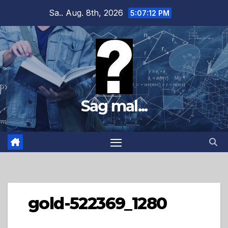
Zum
Sa.. Aug. 8th, 2026
5:07:13 PM
Inhalt
springen
Sag mal...
gold-522369_1280