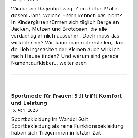
Wieder ein Regenhut weg. Zum dritten Mal in
diesem Jahr. Welche Eltern kennen das nicht?
In Kindergärten türmen sich täglich Berge an
Jacken, Mützen und Brotdosen, die alle
verdächtig ähnlich aussehen. Doch muss das
wirklich sein? Wie kann man sicherstellen, dass
die Lieblingssachen der Kleinen auch wirklich
nach Hause finden? Und warum sind gerade
Namensaufkleber
Namensaufkleber…
weiterlesen
im
Kindergarten:
Kleine
Helfer
Sportmode für Frauen: Stil trifft Komfort
gegen
und Leistung
das
große
15. April 2026
Chaos
Sportbekleidung im Wandel Galt
Sportbekleidung als reine Funktionsbekleidung,
haben sich Trägerinnen in letzter Zeit