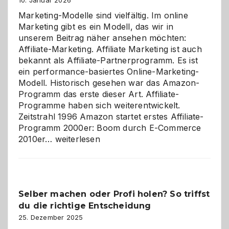
10. Januar 2026
Marketing-Modelle sind vielfältig. Im online
Marketing gibt es ein Modell, das wir in
unserem Beitrag näher ansehen möchten:
Affiliate-Marketing. Affiliate Marketing ist auch
bekannt als Affiliate-Partnerprogramm. Es ist
ein performance-basiertes Online-Marketing-
Modell. Historisch gesehen war das Amazon-
Programm das erste dieser Art. Affiliate-
Programme haben sich weiterentwickelt.
Zeitstrahl 1996 Amazon startet erstes Affiliate-
Programm 2000er: Boom durch E-Commerce
Affiliate-
2010er…
weiterlesen
Programm
im
Überblick:
Chancen,
Selber machen oder Profi holen? So triffst
Herausforderungen
du die richtige Entscheidung
und
Zukunft
25. Dezember 2025