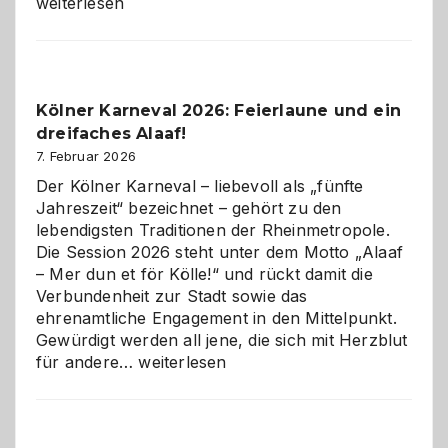
technisch
weiterlesen
sauberes
Webdesig
zur
Pflicht
Kölner Karneval 2026: Feierlaune und ein
geworden
dreifaches Alaaf!
ist
7. Februar 2026
Der Kölner Karneval – liebevoll als „fünfte
Jahreszeit“ bezeichnet – gehört zu den
lebendigsten Traditionen der Rheinmetropole.
Die Session 2026 steht unter dem Motto „Alaaf
– Mer dun et för Kölle!“ und rückt damit die
Verbundenheit zur Stadt sowie das
ehrenamtliche Engagement in den Mittelpunkt.
Gewürdigt werden all jene, die sich mit Herzblut
Kölner
für andere…
weiterlesen
Karneval
2026:
Feierlaune