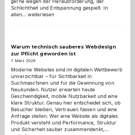
gerne wegen der Herausforderung, der
Schlichtheit und Entspannung gespielt. In
Sudoku
allen…
weiterlesen
entdecken:
Der
Klassiker
unter
Warum technisch sauberes Webdesign
den
zur Pflicht geworden ist
Logikrätseln
7. März 2026
Moderne Websites sind im digitalen Wettbewerb
unverzichtbar – für Sichtbarkeit in
Suchmaschinen und für die Gewinnung von
Neukunden. Nutzer erwarten heute
Geschwindigkeit, mobile Nutzbarkeit und eine
klare Struktur. Genau hier entscheidet sich, ob
Besucher bleiben, Vertrauen fassen und eine
Anfrage stellen. Wer eine Website als digitales
Produkt versteht und Performance, Struktur
Warum
und Sicherheit sauber zusammendenkt,…