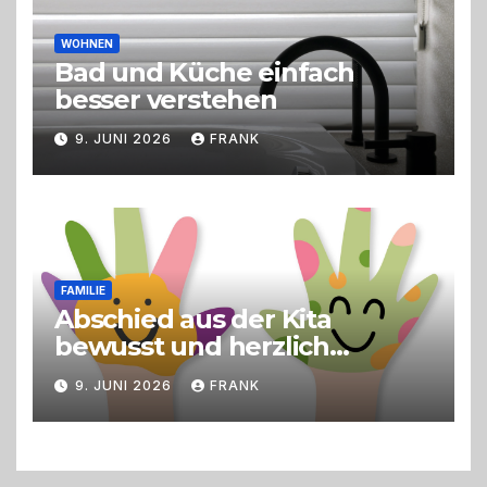
WOHNEN
Bad und Küche einfach
besser verstehen
9. JUNI 2026
FRANK
FAMILIE
Abschied aus der Kita
bewusst und herzlich
gestalten
9. JUNI 2026
FRANK