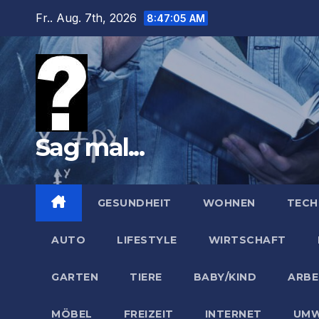
Zum
Fr.. Aug. 7th, 2026
8:47:06 AM
Inhalt
springen
Sag mal...
GESUNDHEIT
WOHNEN
TECH
AUTO
LIFESTYLE
WIRTSCHAFT
GARTEN
TIERE
BABY/KIND
ARBE
MÖBEL
FREIZEIT
INTERNET
UMW