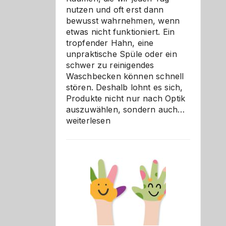
nutzen und oft erst dann
bewusst wahrnehmen, wenn
etwas nicht funktioniert. Ein
tropfender Hahn, eine
unpraktische Spüle oder ein
schwer zu reinigendes
Waschbecken können schnell
stören. Deshalb lohnt es sich,
Produkte nicht nur nach Optik
Bad
auszuwählen, sondern auch…
und
weiterlesen
Küche
einfach
besser
verstehe