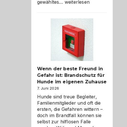
Abschied
gewähltes…
weiterlesen
aus
der
Kita
bewusst
und
herzlich
gestalten
Wenn der beste Freund in
Gefahr ist: Brandschutz für
Hunde im eigenen Zuhause
7. Juni 2026
Hunde sind treue Begleiter,
Familienmitglieder und oft die
ersten, die Gefahren wittern –
doch im Brandfall können sie
selbst zur hilflosen Falle