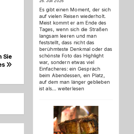
26. Juli 2026
Es gibt einen Moment, der sich
auf vielen Reisen wiederholt.
Meist kommt er am Ende des
Tages, wenn sich die Straßen
langsam leeren und man
feststellt, dass nicht das
berühmteste Denkmal oder das
schönste Foto das Highlight
n Sie
war, sondern etwas viel
es
Einfacheres: ein Gespräch
beim Abendessen, ein Platz,
auf dem man länger geblieben
Als
ist als…
weiterlesen
Paar
reisen
–
die
Gelegenheit,
neue