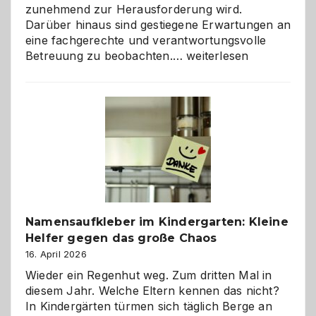
zunehmend zur Herausforderung wird.
Darüber hinaus sind gestiegene Erwartungen an
eine fachgerechte und verantwortungsvolle
Betreuung
Betreuung zu beobachten.…
weiterlesen
mit
Verantwortung
–
wann
ist
eine
Hundepension
die
richtige
Wahl?
Namensaufkleber im Kindergarten: Kleine
Helfer gegen das große Chaos
16. April 2026
Wieder ein Regenhut weg. Zum dritten Mal in
diesem Jahr. Welche Eltern kennen das nicht?
In Kindergärten türmen sich täglich Berge an