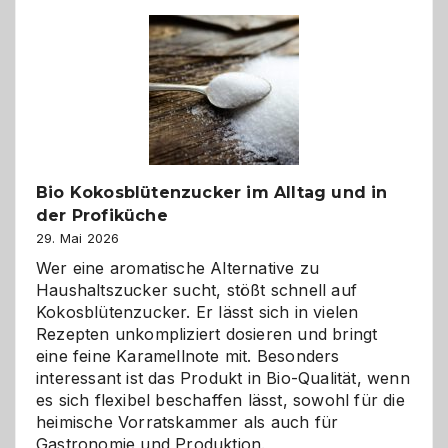
beste
Freund
in
Gefahr
ist:
Brandschutz
für
Hunde
im
Bio Kokosblütenzucker im Alltag und in
eigenen
der Profiküche
Zuhause
29. Mai 2026
Wer eine aromatische Alternative zu
Haushaltszucker sucht, stößt schnell auf
Kokosblütenzucker. Er lässt sich in vielen
Rezepten unkompliziert dosieren und bringt
eine feine Karamellnote mit. Besonders
interessant ist das Produkt in Bio-Qualität, wenn
es sich flexibel beschaffen lässt, sowohl für die
heimische Vorratskammer als auch für
Gastronomie und Produktion.