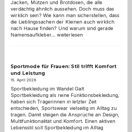
Jacken, Mützen und Brotdosen, die alle
verdächtig ähnlich aussehen. Doch muss das
wirklich sein? Wie kann man sicherstellen, dass
die Lieblingssachen der Kleinen auch wirklich
nach Hause finden? Und warum sind gerade
Namensaufkleber
Namensaufkleber…
weiterlesen
im
Kindergarten:
Kleine
Helfer
Sportmode für Frauen: Stil trifft Komfort
gegen
und Leistung
das
große
15. April 2026
Chaos
Sportbekleidung im Wandel Galt
Sportbekleidung als reine Funktionsbekleidung,
haben sich Trägerinnen in letzter Zeit
entschieden, Sportswear vielseitig im Alltag zu
tragen. Damit steigen die Ansprüche an Design,
Multifunktionalität und Komfort. Einen aktiven
Lebensstil soll Sportbekleidung im Alltag