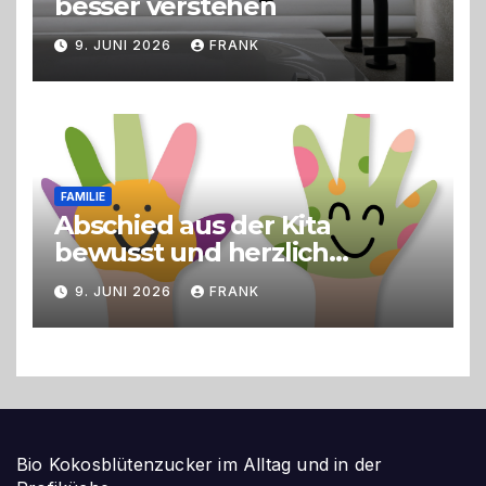
besser verstehen
9. JUNI 2026
FRANK
FAMILIE
Abschied aus der Kita
bewusst und herzlich
gestalten
9. JUNI 2026
FRANK
Bio Kokosblütenzucker im Alltag und in der