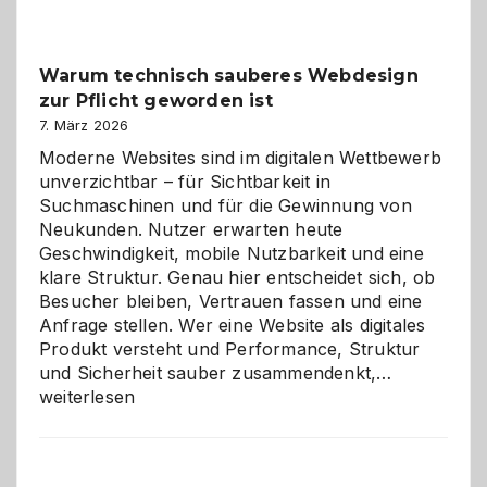
Der
Klassiker
unter
Warum technisch sauberes Webdesign
den
zur Pflicht geworden ist
Logikrätseln
7. März 2026
Moderne Websites sind im digitalen Wettbewerb
unverzichtbar – für Sichtbarkeit in
Suchmaschinen und für die Gewinnung von
Neukunden. Nutzer erwarten heute
Geschwindigkeit, mobile Nutzbarkeit und eine
klare Struktur. Genau hier entscheidet sich, ob
Besucher bleiben, Vertrauen fassen und eine
Anfrage stellen. Wer eine Website als digitales
Produkt versteht und Performance, Struktur
Warum
und Sicherheit sauber zusammendenkt,…
technisch
weiterlesen
sauberes
Webdesig
zur