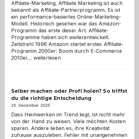
Affiliate-Marketing. Affiliate Marketing ist auch
bekannt als Affiliate-Partnerprogramm. Es ist
ein performance-basiertes Online-Marketing-
Modell. Historisch gesehen war das Amazon-
Programm das erste dieser Art. Affiliate-
Programme haben sich weiterentwickelt.
Zeitstrahl 1996 Amazon startet erstes Affiliate-
Programm 2000er: Boom durch E-Commerce
Affiliate-
2010er…
weiterlesen
Programm
im
Überblick:
Chancen,
Selber machen oder Profi holen? So triffst
Herausforderungen
du die richtige Entscheidung
und
Zukunft
25. Dezember 2025
Dass Heimwerken im Trend liegt, ist nicht mehr
von der Hand zu weisen. Viele möchten Kosten
sparen. Andere lieben es, ihre Kreativität
zuhause auszuleben. Fehler mit unangenehmen