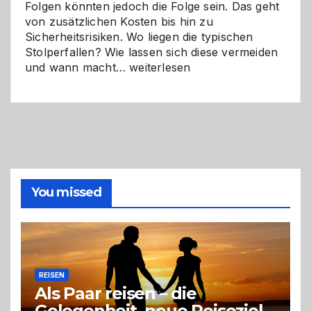
Folgen könnten jedoch die Folge sein. Das geht
von zusätzlichen Kosten bis hin zu
Sicherheitsrisiken. Wo liegen die typischen
Stolperfallen? Wie lassen sich diese vermeiden
Selber
und wann macht…
weiterlesen
machen
oder
Profi
holen?
So
triffst
du
die
You missed
richtige
Entscheidung
REISEN
Als Paar reisen – die
Gelegenheit, neue Reiseziele