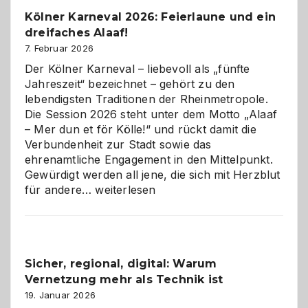
Pflicht
Kölner Karneval 2026: Feierlaune und ein
geworden
dreifaches Alaaf!
ist
7. Februar 2026
Der Kölner Karneval – liebevoll als „fünfte
Jahreszeit“ bezeichnet – gehört zu den
lebendigsten Traditionen der Rheinmetropole.
Die Session 2026 steht unter dem Motto „Alaaf
– Mer dun et för Kölle!“ und rückt damit die
Verbundenheit zur Stadt sowie das
ehrenamtliche Engagement in den Mittelpunkt.
Gewürdigt werden all jene, die sich mit Herzblut
Kölner
für andere…
weiterlesen
Karneval
2026:
Feierlaune
und
Sicher, regional, digital: Warum
ein
Vernetzung mehr als Technik ist
dreifaches
Alaaf!
19. Januar 2026