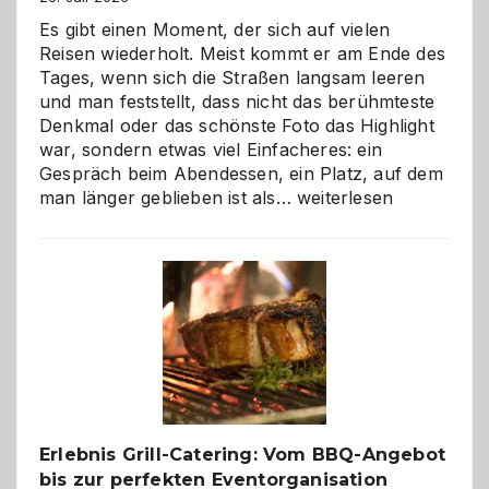
Es gibt einen Moment, der sich auf vielen
Reisen wiederholt. Meist kommt er am Ende des
Tages, wenn sich die Straßen langsam leeren
und man feststellt, dass nicht das berühmteste
Denkmal oder das schönste Foto das Highlight
war, sondern etwas viel Einfacheres: ein
Gespräch beim Abendessen, ein Platz, auf dem
Als
man länger geblieben ist als…
weiterlesen
Paar
reisen
–
die
Gelegenheit,
neue
Reiseziele
zu
entdecken
Erlebnis Grill-Catering: Vom BBQ-Angebot
bis zur perfekten Eventorganisation