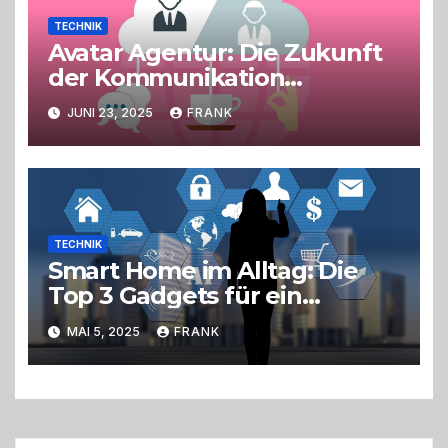
TECHNIK
Avatar Agentur: Die Zukunft
der Kommunikation
gestalten
JUNI 23, 2025
FRANK
TECHNIK
Smart Home im Alltag: Die
Top 3 Gadgets für ein
einfacheres Leben
MAI 5, 2025
FRANK