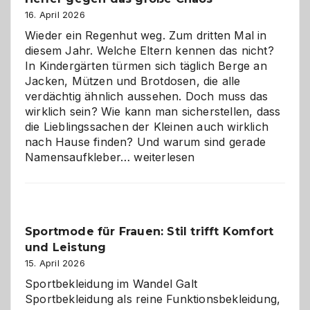
Hundepension
16. April 2026
die
Wieder ein Regenhut weg. Zum dritten Mal in
richtige
diesem Jahr. Welche Eltern kennen das nicht?
Wahl?
In Kindergärten türmen sich täglich Berge an
Jacken, Mützen und Brotdosen, die alle
verdächtig ähnlich aussehen. Doch muss das
wirklich sein? Wie kann man sicherstellen, dass
die Lieblingssachen der Kleinen auch wirklich
nach Hause finden? Und warum sind gerade
Namensaufkleber
Namensaufkleber…
weiterlesen
im
Kindergarten:
Kleine
Helfer
Sportmode für Frauen: Stil trifft Komfort
gegen
und Leistung
das
große
15. April 2026
Chaos
Sportbekleidung im Wandel Galt
Sportbekleidung als reine Funktionsbekleidung,