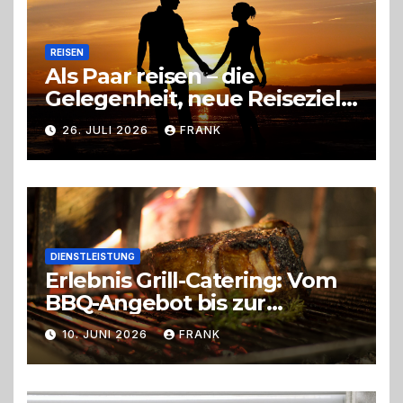
REISEN
Als Paar reisen – die
Gelegenheit, neue Reiseziele
zu entdecken
26. JULI 2026
FRANK
DIENSTLEISTUNG
Erlebnis Grill-Catering: Vom
BBQ-Angebot bis zur
perfekten Eventorganisation
10. JUNI 2026
FRANK
Trend zu Outdoor-Events,
Erlebnisgastronomie und
Live-Cooking