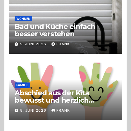
WOHNEN
Bad und Küche einfach
besser verstehen
9. JUNI 2026
FRANK
FAMILIE
Abschied aus der Kita
bewusst und herzlich
gestalten
9. JUNI 2026
FRANK