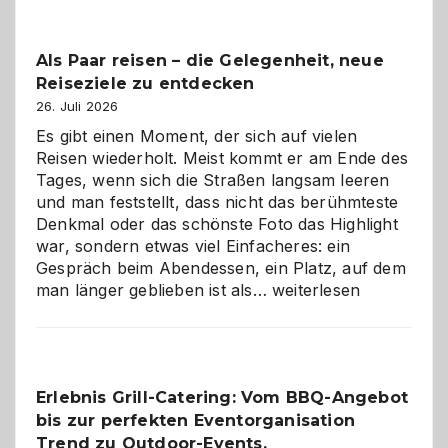
Als Paar reisen – die Gelegenheit, neue
Reiseziele zu entdecken
26. Juli 2026
Es gibt einen Moment, der sich auf vielen
Reisen wiederholt. Meist kommt er am Ende des
Tages, wenn sich die Straßen langsam leeren
und man feststellt, dass nicht das berühmteste
Denkmal oder das schönste Foto das Highlight
war, sondern etwas viel Einfacheres: ein
Gespräch beim Abendessen, ein Platz, auf dem
Als
man länger geblieben ist als…
weiterlesen
Paar
reisen
–
die
Erlebnis Grill-Catering: Vom BBQ-Angebot
Gelegenheit,
bis zur perfekten Eventorganisation
neue
Reiseziele
Trend zu Outdoor-Events,