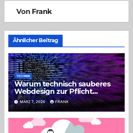
Von
Frank
Ähnlicher Beitrag
TECHNIK
Warum technisch sauberes
Webdesign zur Pflicht
geworden ist
MÄRZ 7, 2026
FRANK