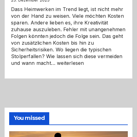
Zukunft
25. Dezember 2025
Dass Heimwerken im Trend liegt, ist nicht mehr
von der Hand zu weisen. Viele möchten Kosten
sparen. Andere lieben es, ihre Kreativität
zuhause auszuleben. Fehler mit unangenehmen
Folgen könnten jedoch die Folge sein. Das geht
von zusätzlichen Kosten bis hin zu
Sicherheitsrisiken. Wo liegen die typischen
Stolperfallen? Wie lassen sich diese vermeiden
Selber
und wann macht…
weiterlesen
machen
oder
Profi
holen?
So
triffst
du
die
You missed
richtige
Entscheidung