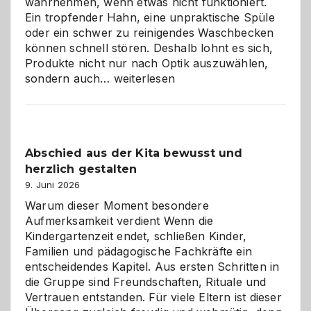
wahrnehmen, wenn etwas nicht funktioniert.
Ein tropfender Hahn, eine unpraktische Spüle
oder ein schwer zu reinigendes Waschbecken
können schnell stören. Deshalb lohnt es sich,
Produkte nicht nur nach Optik auszuwählen,
Bad
sondern auch…
weiterlesen
und
Küche
einfach
besser
Abschied aus der Kita bewusst und
verstehen
herzlich gestalten
9. Juni 2026
Warum dieser Moment besondere
Aufmerksamkeit verdient Wenn die
Kindergartenzeit endet, schließen Kinder,
Familien und pädagogische Fachkräfte ein
entscheidendes Kapitel. Aus ersten Schritten in
die Gruppe sind Freundschaften, Rituale und
Vertrauen entstanden. Für viele Eltern ist dieser