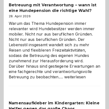
Betreuung mit Verantwortung – wann ist
eine Hundepension die richtige Wahl?
28. April 2026
Warum das Thema Hundepension immer
relevanter wird Hundebesitzer werden immer
mobiler. Nicht nur aus beruflichen Gründen.
Nicht nur aus beruflichen Gründen. Der
Lebensstil insgesamt wandelt sich zu mehr
Reisen und flexibleren Freizeitaktivitäten,
sodass die Betreuung des eigenen Hundes
zunehmend zur Herausforderung wird.
Darüber hinaus sind gestiegene Erwartungen an
eine fachgerechte und verantwortungsvolle
Betreuung
Betreuung zu beobachten.…
weiterlesen
mit
Verantwortung
–
wann
Namensaufkleber im Kindergarten: Kleine
ist
Helfer gegen das große Chaos
eine