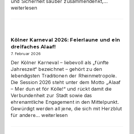
Warum
und Sicherheit sauber zusammendenkt,…
technisch
weiterlesen
sauberes
Webdesig
zur
Pflicht
Kölner Karneval 2026: Feierlaune und ein
geworden
dreifaches Alaaf!
ist
7. Februar 2026
Der Kölner Karneval – liebevoll als „fünfte
Jahreszeit“ bezeichnet – gehört zu den
lebendigsten Traditionen der Rheinmetropole.
Die Session 2026 steht unter dem Motto „Alaaf
– Mer dun et för Kölle!“ und rückt damit die
Verbundenheit zur Stadt sowie das
ehrenamtliche Engagement in den Mittelpunkt.
Gewürdigt werden all jene, die sich mit Herzblut
Kölner
für andere…
weiterlesen
Karneval
2026: