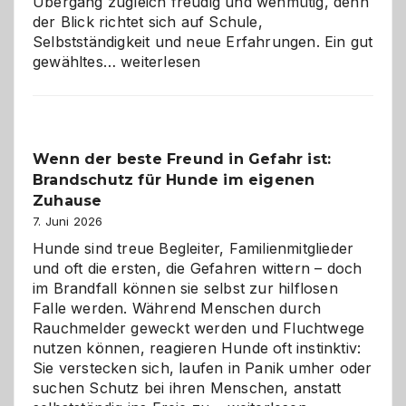
Übergang zugleich freudig und wehmütig, denn
der Blick richtet sich auf Schule,
Selbstständigkeit und neue Erfahrungen. Ein gut
Abschied
gewähltes…
weiterlesen
aus
der
Kita
bewusst
Wenn der beste Freund in Gefahr ist:
und
Brandschutz für Hunde im eigenen
herzlich
gestalten
Zuhause
7. Juni 2026
Hunde sind treue Begleiter, Familienmitglieder
und oft die ersten, die Gefahren wittern – doch
im Brandfall können sie selbst zur hilflosen
Falle werden. Während Menschen durch
Rauchmelder geweckt werden und Fluchtwege
nutzen können, reagieren Hunde oft instinktiv:
Sie verstecken sich, laufen in Panik umher oder
suchen Schutz bei ihren Menschen, anstatt