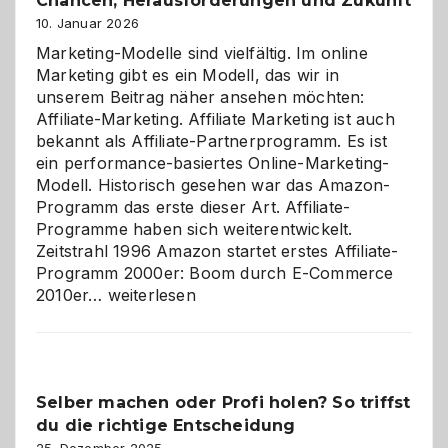
Chancen, Herausforderungen und Zukunft
10. Januar 2026
Marketing-Modelle sind vielfältig. Im online
Marketing gibt es ein Modell, das wir in
unserem Beitrag näher ansehen möchten:
Affiliate-Marketing. Affiliate Marketing ist auch
bekannt als Affiliate-Partnerprogramm. Es ist
ein performance-basiertes Online-Marketing-
Modell. Historisch gesehen war das Amazon-
Programm das erste dieser Art. Affiliate-
Programme haben sich weiterentwickelt.
Zeitstrahl 1996 Amazon startet erstes Affiliate-
Programm 2000er: Boom durch E-Commerce
Affiliate-
2010er…
weiterlesen
Programm
im
Überblick:
Chancen,
Selber machen oder Profi holen? So triffst
Herausforderungen
du die richtige Entscheidung
und