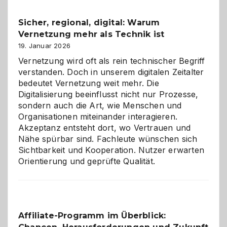
Feierlaune
und
Sicher, regional, digital: Warum
ein
Vernetzung mehr als Technik ist
dreifaches
Alaaf!
19. Januar 2026
Vernetzung wird oft als rein technischer Begriff
verstanden. Doch in unserem digitalen Zeitalter
bedeutet Vernetzung weit mehr. Die
Digitalisierung beeinflusst nicht nur Prozesse,
sondern auch die Art, wie Menschen und
Organisationen miteinander interagieren.
Akzeptanz entsteht dort, wo Vertrauen und
Nähe spürbar sind. Fachleute wünschen sich
Sichtbarkeit und Kooperation. Nutzer erwarten
Orientierung und geprüfte Qualität.
Affiliate-Programm im Überblick: