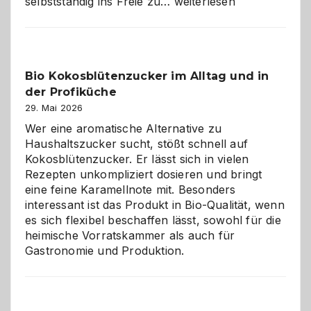
Wenn
selbstständig ins Freie zu…
weiterlesen
der
beste
Freund
in
Bio Kokosblütenzucker im Alltag und in
Gefahr
der Profiküche
ist:
Brandschutz
29. Mai 2026
für
Wer eine aromatische Alternative zu
Hunde
Haushaltszucker sucht, stößt schnell auf
im
Kokosblütenzucker. Er lässt sich in vielen
eigenen
Rezepten unkompliziert dosieren und bringt
Zuhause
eine feine Karamellnote mit. Besonders
interessant ist das Produkt in Bio-Qualität, wenn
es sich flexibel beschaffen lässt, sowohl für die
heimische Vorratskammer als auch für
Gastronomie und Produktion.