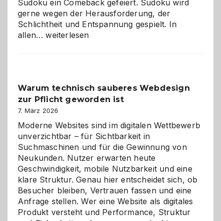
Sudoku ein Comeback gefeiert. Sudoku wird
gerne wegen der Herausforderung, der
Schlichtheit und Entspannung gespielt. In
Sudoku
allen…
weiterlesen
entdecken:
Der
Klassiker
unter
Warum technisch sauberes Webdesign
den
zur Pflicht geworden ist
Logikrätseln
7. März 2026
Moderne Websites sind im digitalen Wettbewerb
unverzichtbar – für Sichtbarkeit in
Suchmaschinen und für die Gewinnung von
Neukunden. Nutzer erwarten heute
Geschwindigkeit, mobile Nutzbarkeit und eine
klare Struktur. Genau hier entscheidet sich, ob
Besucher bleiben, Vertrauen fassen und eine
Anfrage stellen. Wer eine Website als digitales
Produkt versteht und Performance, Struktur