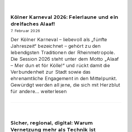
zur
Pflicht
Kölner Karneval 2026: Feierlaune und ein
geworden
dreifaches Alaaf!
ist
7. Februar 2026
Der Kölner Karneval – liebevoll als „fünfte
Jahreszeit“ bezeichnet – gehört zu den
lebendigsten Traditionen der Rheinmetropole.
Die Session 2026 steht unter dem Motto „Alaaf
– Mer dun et för Kölle!“ und rückt damit die
Verbundenheit zur Stadt sowie das
ehrenamtliche Engagement in den Mittelpunkt.
Gewürdigt werden all jene, die sich mit Herzblut
Kölner
für andere…
weiterlesen
Karneval
2026:
Feierlaune
und
Sicher, regional, digital: Warum
ein
Vernetzung mehr als Technik ist
dreifaches