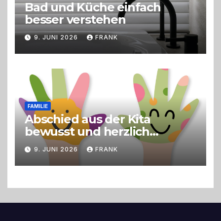
Bad und Küche einfach
besser verstehen
9. JUNI 2026
FRANK
FAMILIE
Abschied aus der Kita
bewusst und herzlich
gestalten
9. JUNI 2026
FRANK