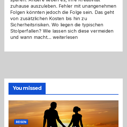
zuhause auszuleben. Fehler mit unangenehmen
Folgen könnten jedoch die Folge sein. Das geht
von zusätzlichen Kosten bis hin zu
Sicherheitsrisiken. Wo liegen die typischen
Stolperfallen? Wie lassen sich diese vermeiden
Selber
und wann macht…
weiterlesen
machen
oder
Profi
holen?
So
triffst
du
die
You missed
richtige
Entscheidung
REISEN