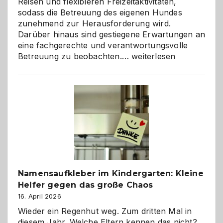
Reisen und flexibleren Freizeitaktivitäten,
sodass die Betreuung des eigenen Hundes
zunehmend zur Herausforderung wird.
Darüber hinaus sind gestiegene Erwartungen an
eine fachgerechte und verantwortungsvolle
Betreuung
Betreuung zu beobachten.…
weiterlesen
mit
Verantwortung
–
wann
ist
eine
Hundepension
die
richtige
Wahl?
Namensaufkleber im Kindergarten: Kleine
Helfer gegen das große Chaos
16. April 2026
Wieder ein Regenhut weg. Zum dritten Mal in
diesem Jahr. Welche Eltern kennen das nicht?