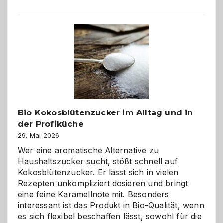
der
beste
Freund
in
Gefahr
ist:
Brandschutz
für
Hunde
im
Bio Kokosblütenzucker im Alltag und in
eigenen
der Profiküche
Zuhause
29. Mai 2026
Wer eine aromatische Alternative zu
Haushaltszucker sucht, stößt schnell auf
Kokosblütenzucker. Er lässt sich in vielen
Rezepten unkompliziert dosieren und bringt
eine feine Karamellnote mit. Besonders
interessant ist das Produkt in Bio-Qualität, wenn
es sich flexibel beschaffen lässt, sowohl für die