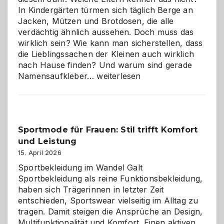
In Kindergärten türmen sich täglich Berge an
Jacken, Mützen und Brotdosen, die alle
verdächtig ähnlich aussehen. Doch muss das
wirklich sein? Wie kann man sicherstellen, dass
die Lieblingssachen der Kleinen auch wirklich
nach Hause finden? Und warum sind gerade
Namensaufkleber
Namensaufkleber…
weiterlesen
im
Kindergarten:
Kleine
Helfer
Sportmode für Frauen: Stil trifft Komfort
gegen
und Leistung
das
große
15. April 2026
Chaos
Sportbekleidung im Wandel Galt
Sportbekleidung als reine Funktionsbekleidung,
haben sich Trägerinnen in letzter Zeit
entschieden, Sportswear vielseitig im Alltag zu
tragen. Damit steigen die Ansprüche an Design,
Multifunktionalität und Komfort. Einen aktiven