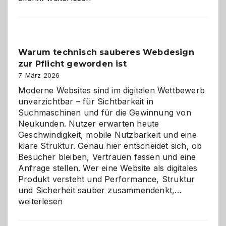
entdecken:
Der
Klassiker
unter
Warum technisch sauberes Webdesign
den
zur Pflicht geworden ist
Logikrätseln
7. März 2026
Moderne Websites sind im digitalen Wettbewerb
unverzichtbar – für Sichtbarkeit in
Suchmaschinen und für die Gewinnung von
Neukunden. Nutzer erwarten heute
Geschwindigkeit, mobile Nutzbarkeit und eine
klare Struktur. Genau hier entscheidet sich, ob
Besucher bleiben, Vertrauen fassen und eine
Anfrage stellen. Wer eine Website als digitales
Produkt versteht und Performance, Struktur
Warum
und Sicherheit sauber zusammendenkt,…
technisch
weiterlesen
sauberes
Webdesig