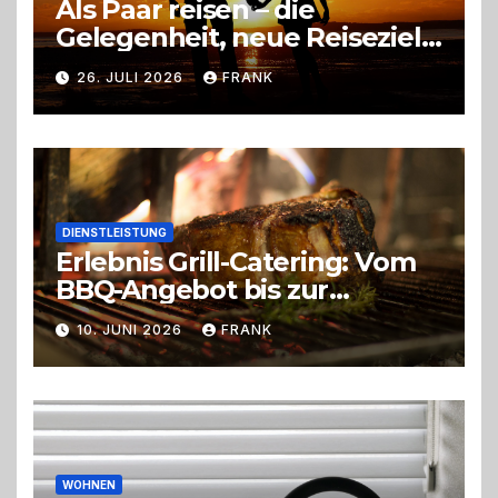
Als Paar reisen – die
Gelegenheit, neue Reiseziele
zu entdecken
26. JULI 2026
FRANK
DIENSTLEISTUNG
Erlebnis Grill-Catering: Vom
BBQ-Angebot bis zur
perfekten Eventorganisation
10. JUNI 2026
FRANK
Trend zu Outdoor-Events,
Erlebnisgastronomie und
Live-Cooking
WOHNEN