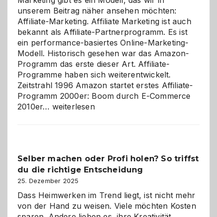
Marketing gibt es ein Modell, das wir in
unserem Beitrag näher ansehen möchten:
Affiliate-Marketing. Affiliate Marketing ist auch
bekannt als Affiliate-Partnerprogramm. Es ist
ein performance-basiertes Online-Marketing-
Modell. Historisch gesehen war das Amazon-
Programm das erste dieser Art. Affiliate-
Programme haben sich weiterentwickelt.
Zeitstrahl 1996 Amazon startet erstes Affiliate-
Programm 2000er: Boom durch E-Commerce
Affiliate-
2010er…
weiterlesen
Programm
im
Überblick:
Chancen,
Selber machen oder Profi holen? So triffst
Herausforderungen
du die richtige Entscheidung
und
Zukunft
25. Dezember 2025
Dass Heimwerken im Trend liegt, ist nicht mehr
von der Hand zu weisen. Viele möchten Kosten
sparen. Andere lieben es, ihre Kreativität