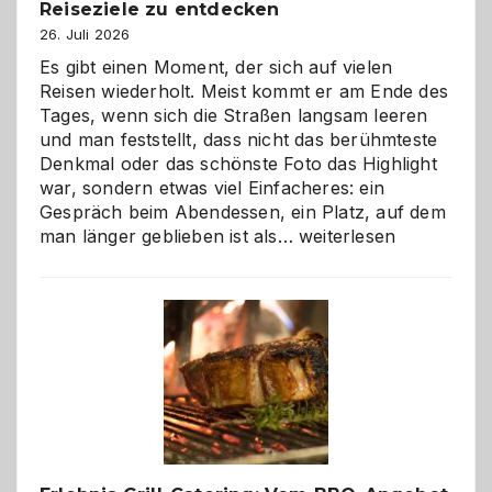
Reiseziele zu entdecken
26. Juli 2026
Es gibt einen Moment, der sich auf vielen
Reisen wiederholt. Meist kommt er am Ende des
Tages, wenn sich die Straßen langsam leeren
und man feststellt, dass nicht das berühmteste
Denkmal oder das schönste Foto das Highlight
war, sondern etwas viel Einfacheres: ein
Gespräch beim Abendessen, ein Platz, auf dem
Als
man länger geblieben ist als…
weiterlesen
Paar
reisen
–
die
Gelegenheit,
neue
Reiseziele
zu
entdecken