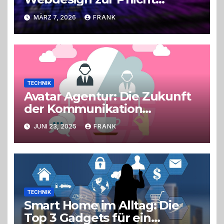
geworden ist
MÄRZ 7, 2026
FRANK
TECHNIK
Avatar Agentur: Die Zukunft
der Kommunikation
gestalten
JUNI 23, 2025
FRANK
TECHNIK
Smart Home im Alltag: Die
Top 3 Gadgets für ein