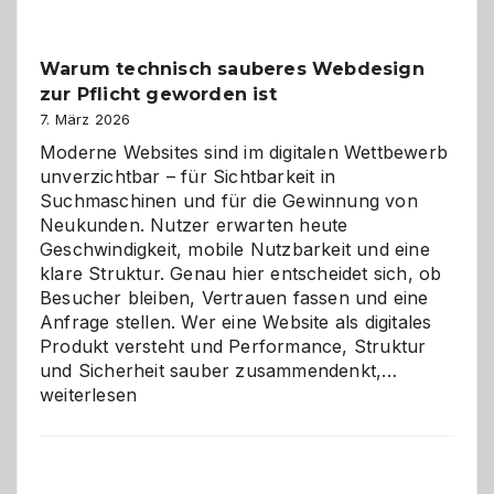
Klassiker
unter
Warum technisch sauberes Webdesign
den
zur Pflicht geworden ist
Logikrätseln
7. März 2026
Moderne Websites sind im digitalen Wettbewerb
unverzichtbar – für Sichtbarkeit in
Suchmaschinen und für die Gewinnung von
Neukunden. Nutzer erwarten heute
Geschwindigkeit, mobile Nutzbarkeit und eine
klare Struktur. Genau hier entscheidet sich, ob
Besucher bleiben, Vertrauen fassen und eine
Anfrage stellen. Wer eine Website als digitales
Produkt versteht und Performance, Struktur
Warum
und Sicherheit sauber zusammendenkt,…
technisch
weiterlesen
sauberes
Webdesig
zur
Pflicht