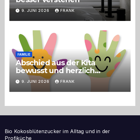
9. JUNI 2026
FRANK
FAMILIE
Abschied aus der Kita
bewusst und herzlich
gestalten
9. JUNI 2026
FRANK
Bio Kokosblütenzucker im Alltag und in der
Profiküche