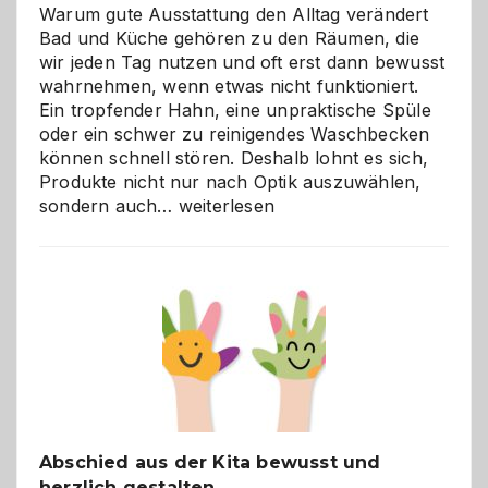
Warum gute Ausstattung den Alltag verändert
Bad und Küche gehören zu den Räumen, die
wir jeden Tag nutzen und oft erst dann bewusst
wahrnehmen, wenn etwas nicht funktioniert.
Ein tropfender Hahn, eine unpraktische Spüle
oder ein schwer zu reinigendes Waschbecken
können schnell stören. Deshalb lohnt es sich,
Produkte nicht nur nach Optik auszuwählen,
Bad
sondern auch…
weiterlesen
und
Küche
einfach
besser
verstehen
Abschied aus der Kita bewusst und
herzlich gestalten