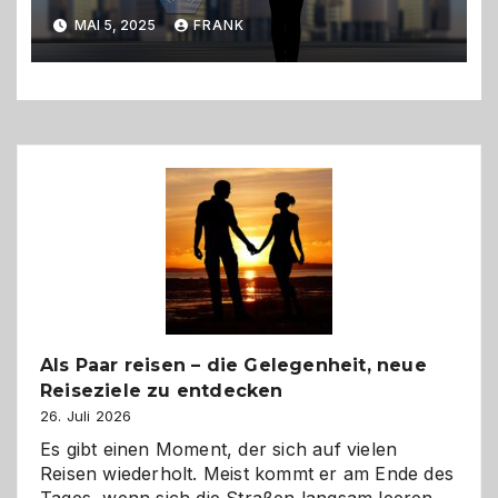
einfacheres Leben
MAI 5, 2025
FRANK
Als Paar reisen – die Gelegenheit, neue
Reiseziele zu entdecken
26. Juli 2026
Es gibt einen Moment, der sich auf vielen
Reisen wiederholt. Meist kommt er am Ende des
Tages, wenn sich die Straßen langsam leeren