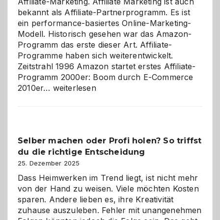
Affiliate-Marketing. Affiliate Marketing ist auch
bekannt als Affiliate-Partnerprogramm. Es ist
ein performance-basiertes Online-Marketing-
Modell. Historisch gesehen war das Amazon-
Programm das erste dieser Art. Affiliate-
Programme haben sich weiterentwickelt.
Zeitstrahl 1996 Amazon startet erstes Affiliate-
Programm 2000er: Boom durch E-Commerce
Affiliate-
2010er…
weiterlesen
Programm
im
Überblick:
Chancen,
Selber machen oder Profi holen? So triffst
Herausforderungen
du die richtige Entscheidung
und
Zukunft
25. Dezember 2025
Dass Heimwerken im Trend liegt, ist nicht mehr
von der Hand zu weisen. Viele möchten Kosten
sparen. Andere lieben es, ihre Kreativität
zuhause auszuleben. Fehler mit unangenehmen