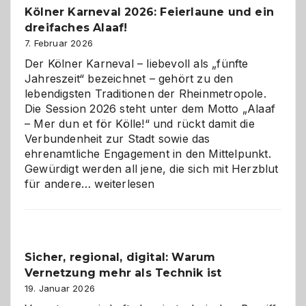
Kölner Karneval 2026: Feierlaune und ein
geworden
dreifaches Alaaf!
ist
7. Februar 2026
Der Kölner Karneval – liebevoll als „fünfte
Jahreszeit“ bezeichnet – gehört zu den
lebendigsten Traditionen der Rheinmetropole.
Die Session 2026 steht unter dem Motto „Alaaf
– Mer dun et för Kölle!“ und rückt damit die
Verbundenheit zur Stadt sowie das
ehrenamtliche Engagement in den Mittelpunkt.
Gewürdigt werden all jene, die sich mit Herzblut
Kölner
für andere…
weiterlesen
Karneval
2026:
Feierlaune
und
Sicher, regional, digital: Warum
ein
Vernetzung mehr als Technik ist
dreifaches
Alaaf!
19. Januar 2026