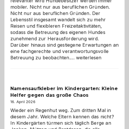
relevanter wird Hundebesitzer werden immer
mobiler. Nicht nur aus beruflichen Gründen.
Nicht nur aus beruflichen Gründen. Der
Lebensstil insgesamt wandelt sich zu mehr
Reisen und flexibleren Freizeitaktivitäten,
sodass die Betreuung des eigenen Hundes
zunehmend zur Herausforderung wird.
Darüber hinaus sind gestiegene Erwartungen an
eine fachgerechte und verantwortungsvolle
Betreuung
Betreuung zu beobachten.…
weiterlesen
mit
Verantwortung
–
wann
Namensaufkleber im Kindergarten: Kleine
ist
Helfer gegen das große Chaos
eine
Hundepension
16. April 2026
die
Wieder ein Regenhut weg. Zum dritten Mal in
richtige
diesem Jahr. Welche Eltern kennen das nicht?
Wahl?
In Kindergärten türmen sich täglich Berge an