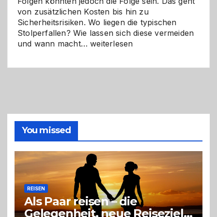
Folgen könnten jedoch die Folge sein. Das geht
von zusätzlichen Kosten bis hin zu
Sicherheitsrisiken. Wo liegen die typischen
Stolperfallen? Wie lassen sich diese vermeiden
Selber
und wann macht…
weiterlesen
machen
oder
Profi
holen?
So
triffst
du
die
You missed
richtige
Entscheidung
REISEN
Als Paar reisen – die
Gelegenheit, neue Reiseziele