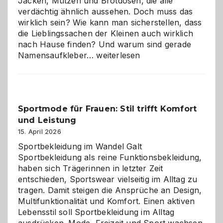
Jacken, Mützen und Brotdosen, die alle
verdächtig ähnlich aussehen. Doch muss das
wirklich sein? Wie kann man sicherstellen, dass
die Lieblingssachen der Kleinen auch wirklich
nach Hause finden? Und warum sind gerade
Namensaufkleber
Namensaufkleber…
weiterlesen
im
Kindergarten:
Kleine
Helfer
Sportmode für Frauen: Stil trifft Komfort
gegen
und Leistung
das
große
15. April 2026
Chaos
Sportbekleidung im Wandel Galt
Sportbekleidung als reine Funktionsbekleidung,
haben sich Trägerinnen in letzter Zeit
entschieden, Sportswear vielseitig im Alltag zu
tragen. Damit steigen die Ansprüche an Design,
Multifunktionalität und Komfort. Einen aktiven
Lebensstil soll Sportbekleidung im Alltag
ausdrücken. Mode, Freizeit und Sport wachsen