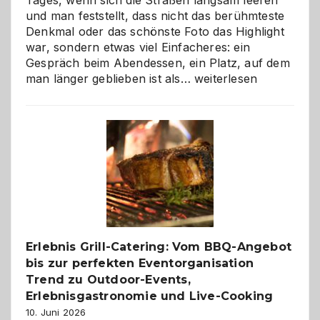
und man feststellt, dass nicht das berühmteste
Denkmal oder das schönste Foto das Highlight
war, sondern etwas viel Einfacheres: ein
Gespräch beim Abendessen, ein Platz, auf dem
Als
man länger geblieben ist als…
weiterlesen
Paar
reisen
–
die
Gelegenheit,
neue
Reiseziele
zu
entdecken
Erlebnis Grill-Catering: Vom BBQ-Angebot
bis zur perfekten Eventorganisation
Trend zu Outdoor-Events,
Erlebnisgastronomie und Live-Cooking
10. Juni 2026