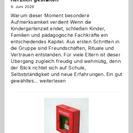
9. Juni 2026
Warum dieser Moment besondere
Aufmerksamkeit verdient Wenn die
Kindergartenzeit endet, schließen Kinder,
Familien und pädagogische Fachkräfte ein
entscheidendes Kapitel. Aus ersten Schritten in
die Gruppe sind Freundschaften, Rituale und
Vertrauen entstanden. Für viele Eltern ist dieser
Übergang zugleich freudig und wehmütig, denn
der Blick richtet sich auf Schule,
Selbstständigkeit und neue Erfahrungen. Ein gut
Abschied
gewähltes…
weiterlesen
aus
der
Kita
bewusst
und
herzlich
gestalten