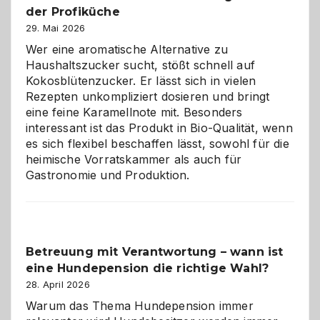
der Profiküche
ist:
Brandschutz
29. Mai 2026
für
Wer eine aromatische Alternative zu
Hunde
Haushaltszucker sucht, stößt schnell auf
im
Kokosblütenzucker. Er lässt sich in vielen
eigenen
Rezepten unkompliziert dosieren und bringt
Zuhause
eine feine Karamellnote mit. Besonders
interessant ist das Produkt in Bio-Qualität, wenn
es sich flexibel beschaffen lässt, sowohl für die
heimische Vorratskammer als auch für
Gastronomie und Produktion.
Betreuung mit Verantwortung – wann ist
eine Hundepension die richtige Wahl?
28. April 2026
Warum das Thema Hundepension immer