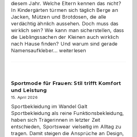
diesem Jahr. Welche Eltern kennen das nicht?
In Kindergärten türmen sich täglich Berge an
Jacken, Mützen und Brotdosen, die alle
verdächtig ähnlich aussehen. Doch muss das
wirklich sein? Wie kann man sicherstellen, dass
die Lieblingssachen der Kleinen auch wirklich
nach Hause finden? Und warum sind gerade
Namensaufkleber
Namensaufkleber…
weiterlesen
im
Kindergarten:
Kleine
Helfer
Sportmode für Frauen: Stil trifft Komfort
gegen
und Leistung
das
große
15. April 2026
Chaos
Sportbekleidung im Wandel Galt
Sportbekleidung als reine Funktionsbekleidung,
haben sich Trägerinnen in letzter Zeit
entschieden, Sportswear vielseitig im Alltag zu
tragen. Damit steigen die Ansprüche an Design,