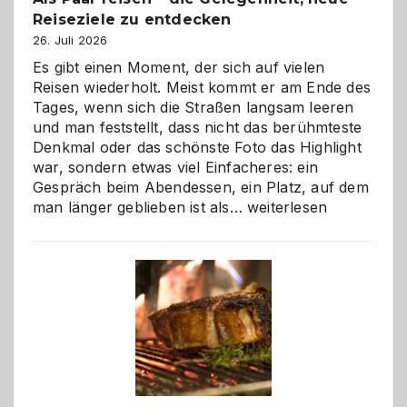
Reiseziele zu entdecken
26. Juli 2026
Es gibt einen Moment, der sich auf vielen
Reisen wiederholt. Meist kommt er am Ende des
Tages, wenn sich die Straßen langsam leeren
und man feststellt, dass nicht das berühmteste
Denkmal oder das schönste Foto das Highlight
war, sondern etwas viel Einfacheres: ein
Gespräch beim Abendessen, ein Platz, auf dem
Als
man länger geblieben ist als…
weiterlesen
Paar
reisen
–
die
Gelegenheit,
neue
Reiseziele
zu
entdecken