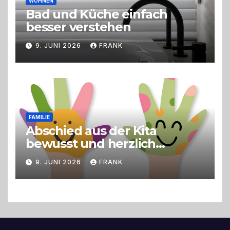
WOHNEN
Bad und Küche einfach
besser verstehen
9. JUNI 2026
FRANK
FAMILIE
Abschied aus der Kita
bewusst und herzlich
gestalten
9. JUNI 2026
FRANK