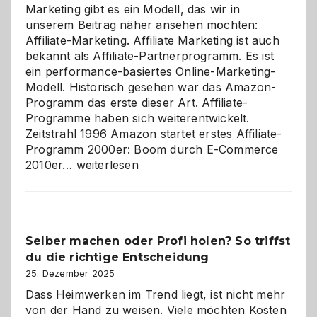
Marketing gibt es ein Modell, das wir in
unserem Beitrag näher ansehen möchten:
Affiliate-Marketing. Affiliate Marketing ist auch
bekannt als Affiliate-Partnerprogramm. Es ist
ein performance-basiertes Online-Marketing-
Modell. Historisch gesehen war das Amazon-
Programm das erste dieser Art. Affiliate-
Programme haben sich weiterentwickelt.
Zeitstrahl 1996 Amazon startet erstes Affiliate-
Programm 2000er: Boom durch E-Commerce
Affiliate-
2010er…
weiterlesen
Programm
im
Überblick:
Chancen,
Selber machen oder Profi holen? So triffst
Herausforderungen
du die richtige Entscheidung
und
Zukunft
25. Dezember 2025
Dass Heimwerken im Trend liegt, ist nicht mehr
von der Hand zu weisen. Viele möchten Kosten