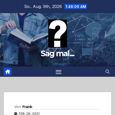
Zum
So.. Aug. 9th, 2026
1:46:07 AM
Inhalt
springen
Sag mal...
Von
Frank
FEB. 26, 2021