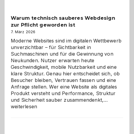
Klassiker
unter
Warum technisch sauberes Webdesign
den
zur Pflicht geworden ist
Logikrätseln
7. März 2026
Moderne Websites sind im digitalen Wettbewerb
unverzichtbar – für Sichtbarkeit in
Suchmaschinen und für die Gewinnung von
Neukunden. Nutzer erwarten heute
Geschwindigkeit, mobile Nutzbarkeit und eine
klare Struktur. Genau hier entscheidet sich, ob
Besucher bleiben, Vertrauen fassen und eine
Anfrage stellen. Wer eine Website als digitales
Produkt versteht und Performance, Struktur
Warum
und Sicherheit sauber zusammendenkt,…
technisch
weiterlesen
sauberes
Webdesig
zur
Pflicht