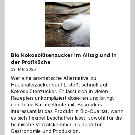
Freund
in
Gefahr
ist:
Brandschutz
für
Hunde
im
Bio Kokosblütenzucker im Alltag und in
eigenen
der Profiküche
Zuhause
29. Mai 2026
Wer eine aromatische Alternative zu
Haushaltszucker sucht, stößt schnell auf
Kokosblütenzucker. Er lässt sich in vielen
Rezepten unkompliziert dosieren und bringt
eine feine Karamellnote mit. Besonders
interessant ist das Produkt in Bio-Qualität, wenn
es sich flexibel beschaffen lässt, sowohl für die
heimische Vorratskammer als auch für
Gastronomie und Produktion.