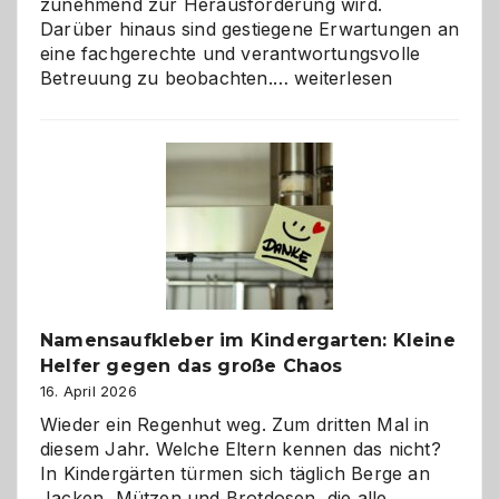
zunehmend zur Herausforderung wird.
Darüber hinaus sind gestiegene Erwartungen an
eine fachgerechte und verantwortungsvolle
Betreuung
Betreuung zu beobachten.…
weiterlesen
mit
Verantwortung
–
wann
ist
eine
Hundepension
die
richtige
Wahl?
Namensaufkleber im Kindergarten: Kleine
Helfer gegen das große Chaos
16. April 2026
Wieder ein Regenhut weg. Zum dritten Mal in
diesem Jahr. Welche Eltern kennen das nicht?
In Kindergärten türmen sich täglich Berge an
Jacken, Mützen und Brotdosen, die alle