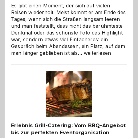
Es gibt einen Moment, der sich auf vielen
Reisen wiederholt. Meist kommt er am Ende des
Tages, wenn sich die Straßen langsam leeren
und man feststellt, dass nicht das berühmteste
Denkmal oder das schönste Foto das Highlight
war, sondern etwas viel Einfacheres: ein
Gespräch beim Abendessen, ein Platz, auf dem
Als
man länger geblieben ist als…
weiterlesen
Paar
reisen
–
die
Gelegenheit,
neue
Reiseziele
zu
entdecken
Erlebnis Grill-Catering: Vom BBQ-Angebot
bis zur perfekten Eventorganisation