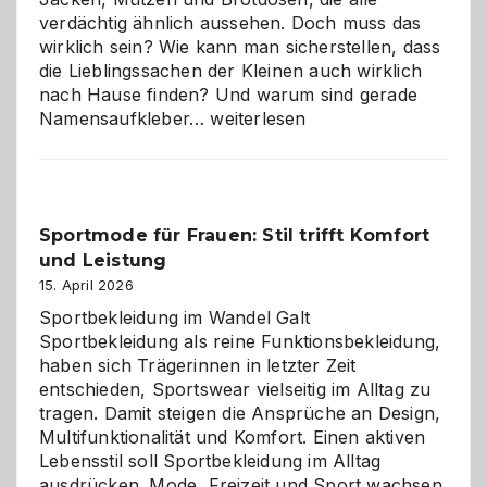
verdächtig ähnlich aussehen. Doch muss das
wirklich sein? Wie kann man sicherstellen, dass
die Lieblingssachen der Kleinen auch wirklich
nach Hause finden? Und warum sind gerade
Namensaufkleber
Namensaufkleber…
weiterlesen
im
Kindergarten:
Kleine
Helfer
Sportmode für Frauen: Stil trifft Komfort
gegen
und Leistung
das
große
15. April 2026
Chaos
Sportbekleidung im Wandel Galt
Sportbekleidung als reine Funktionsbekleidung,
haben sich Trägerinnen in letzter Zeit
entschieden, Sportswear vielseitig im Alltag zu
tragen. Damit steigen die Ansprüche an Design,
Multifunktionalität und Komfort. Einen aktiven
Lebensstil soll Sportbekleidung im Alltag
ausdrücken. Mode, Freizeit und Sport wachsen