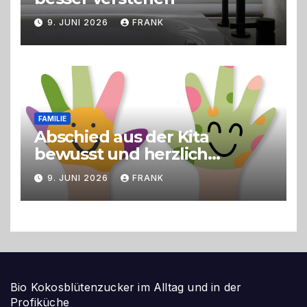
9. JUNI 2026
FRANK
FAMILIE
Abschied aus der Kita
bewusst und herzlich
gestalten
9. JUNI 2026
FRANK
Bio Kokosblütenzucker im Alltag und in der
Profiküche