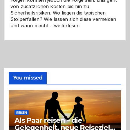
Folgen könnten jedoch die Folge sein. Das geht
von zusätzlichen Kosten bis hin zu
Sicherheitsrisiken. Wo liegen die typischen
Stolperfallen? Wie lassen sich diese vermeiden
Selber
und wann macht…
weiterlesen
machen
oder
Profi
holen?
So
triffst
du
die
You missed
richtige
Entscheidung
REISEN
Als Paar reisen – die
Gelegenheit, neue Reiseziele