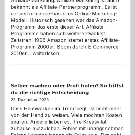
Affiliate-Marketing. Affiliate Marketing ist auch
bekannt als Affiliate-Partnerprogramm. Es ist
ein performance-basiertes Online-Marketing-
Modell. Historisch gesehen war das Amazon-
Programm das erste dieser Art. Affiliate-
Programme haben sich weiterentwickelt.
Zeitstrahl 1996 Amazon startet erstes Affiliate-
Programm 2000er: Boom durch E-Commerce
Affiliate-
2010er…
weiterlesen
Programm
im
Überblick:
Chancen,
Selber machen oder Profi holen? So triffst
Herausforderungen
du die richtige Entscheidung
und
Zukunft
25. Dezember 2025
Dass Heimwerken im Trend liegt, ist nicht mehr
von der Hand zu weisen. Viele möchten Kosten
sparen. Andere lieben es, ihre Kreativität
zuhause auszuleben. Fehler mit unangenehmen