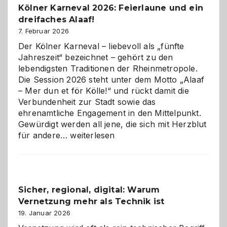
Kölner Karneval 2026: Feierlaune und ein
geworden
dreifaches Alaaf!
ist
7. Februar 2026
Der Kölner Karneval – liebevoll als „fünfte
Jahreszeit“ bezeichnet – gehört zu den
lebendigsten Traditionen der Rheinmetropole.
Die Session 2026 steht unter dem Motto „Alaaf
– Mer dun et för Kölle!“ und rückt damit die
Verbundenheit zur Stadt sowie das
ehrenamtliche Engagement in den Mittelpunkt.
Gewürdigt werden all jene, die sich mit Herzblut
Kölner
für andere…
weiterlesen
Karneval
2026:
Feierlaune
und
Sicher, regional, digital: Warum
ein
Vernetzung mehr als Technik ist
dreifaches
Alaaf!
19. Januar 2026