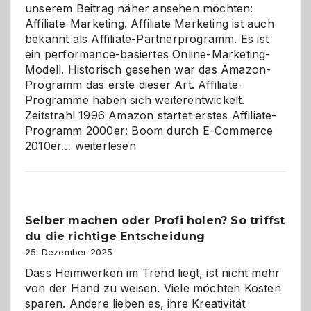
unserem Beitrag näher ansehen möchten:
Affiliate-Marketing. Affiliate Marketing ist auch
bekannt als Affiliate-Partnerprogramm. Es ist
ein performance-basiertes Online-Marketing-
Modell. Historisch gesehen war das Amazon-
Programm das erste dieser Art. Affiliate-
Programme haben sich weiterentwickelt.
Zeitstrahl 1996 Amazon startet erstes Affiliate-
Programm 2000er: Boom durch E-Commerce
Affiliate-
2010er…
weiterlesen
Programm
im
Überblick:
Chancen,
Selber machen oder Profi holen? So triffst
Herausforderungen
du die richtige Entscheidung
und
Zukunft
25. Dezember 2025
Dass Heimwerken im Trend liegt, ist nicht mehr
von der Hand zu weisen. Viele möchten Kosten
sparen. Andere lieben es, ihre Kreativität