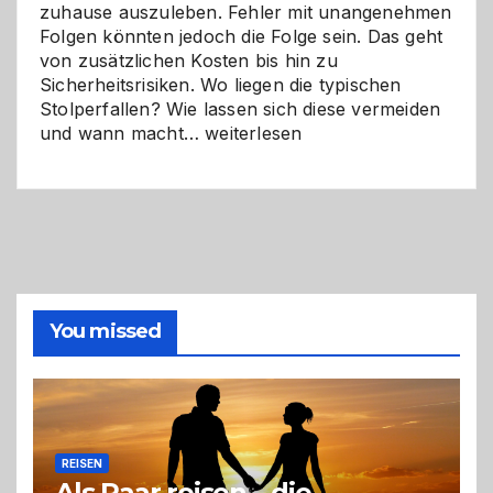
zuhause auszuleben. Fehler mit unangenehmen
Folgen könnten jedoch die Folge sein. Das geht
von zusätzlichen Kosten bis hin zu
Sicherheitsrisiken. Wo liegen die typischen
Stolperfallen? Wie lassen sich diese vermeiden
Selber
und wann macht…
weiterlesen
machen
oder
Profi
holen?
So
triffst
du
die
You missed
richtige
Entscheidung
REISEN
Als Paar reisen – die