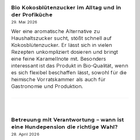
in
Bio Kokosblütenzucker im Alltag und in
Gefahr
der Profiküche
ist:
Brandschutz
29. Mai 2026
für
Wer eine aromatische Alternative zu
Hunde
Haushaltszucker sucht, stößt schnell auf
im
Kokosblütenzucker. Er lässt sich in vielen
eigenen
Rezepten unkompliziert dosieren und bringt
Zuhause
eine feine Karamellnote mit. Besonders
interessant ist das Produkt in Bio-Qualität, wenn
es sich flexibel beschaffen lässt, sowohl für die
heimische Vorratskammer als auch für
Gastronomie und Produktion.
Betreuung mit Verantwortung – wann ist
eine Hundepension die richtige Wahl?
28. April 2026