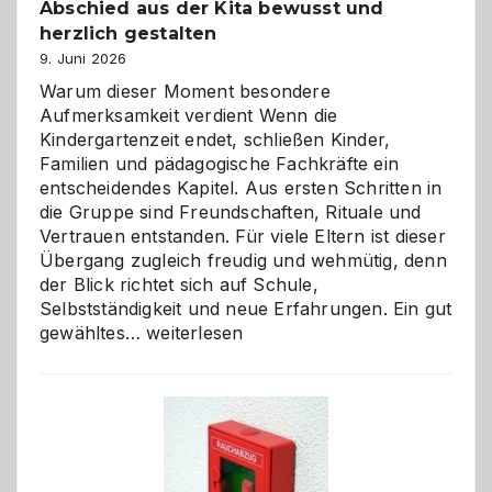
Abschied aus der Kita bewusst und
herzlich gestalten
9. Juni 2026
Warum dieser Moment besondere
Aufmerksamkeit verdient Wenn die
Kindergartenzeit endet, schließen Kinder,
Familien und pädagogische Fachkräfte ein
entscheidendes Kapitel. Aus ersten Schritten in
die Gruppe sind Freundschaften, Rituale und
Vertrauen entstanden. Für viele Eltern ist dieser
Übergang zugleich freudig und wehmütig, denn
der Blick richtet sich auf Schule,
Selbstständigkeit und neue Erfahrungen. Ein gut
Abschied
gewähltes…
weiterlesen
aus
der
Kita
bewusst
und
herzlich