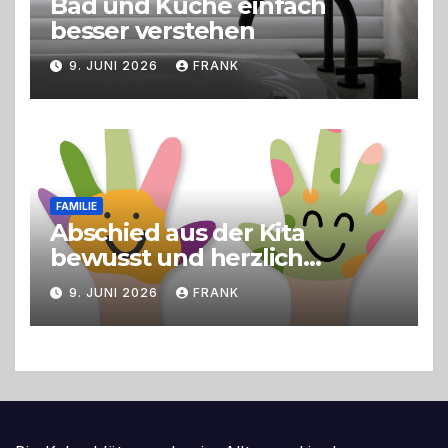
Bad und Küche einfach
besser verstehen
9. JUNI 2026
FRANK
FAMILIE
Abschied aus der Kita
bewusst und herzlich
gestalten
9. JUNI 2026
FRANK