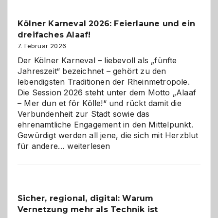
zur
Pflicht
Kölner Karneval 2026: Feierlaune und ein
geworden
dreifaches Alaaf!
ist
7. Februar 2026
Der Kölner Karneval – liebevoll als „fünfte
Jahreszeit“ bezeichnet – gehört zu den
lebendigsten Traditionen der Rheinmetropole.
Die Session 2026 steht unter dem Motto „Alaaf
– Mer dun et för Kölle!“ und rückt damit die
Verbundenheit zur Stadt sowie das
ehrenamtliche Engagement in den Mittelpunkt.
Gewürdigt werden all jene, die sich mit Herzblut
Kölner
für andere…
weiterlesen
Karneval
2026:
Feierlaune
und
Sicher, regional, digital: Warum
ein
Vernetzung mehr als Technik ist
dreifaches