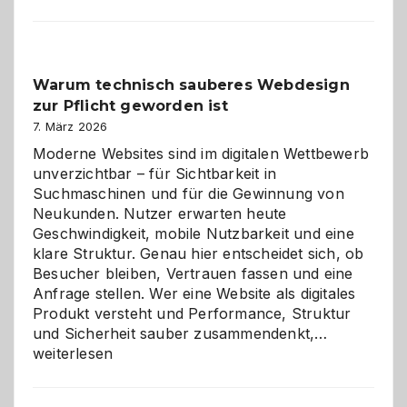
entdecken:
Der
Klassiker
unter
Warum technisch sauberes Webdesign
den
zur Pflicht geworden ist
Logikrätseln
7. März 2026
Moderne Websites sind im digitalen Wettbewerb
unverzichtbar – für Sichtbarkeit in
Suchmaschinen und für die Gewinnung von
Neukunden. Nutzer erwarten heute
Geschwindigkeit, mobile Nutzbarkeit und eine
klare Struktur. Genau hier entscheidet sich, ob
Besucher bleiben, Vertrauen fassen und eine
Anfrage stellen. Wer eine Website als digitales
Produkt versteht und Performance, Struktur
Warum
und Sicherheit sauber zusammendenkt,…
technisch
weiterlesen
sauberes
Webdesig