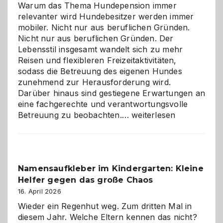
Warum das Thema Hundepension immer
relevanter wird Hundebesitzer werden immer
mobiler. Nicht nur aus beruflichen Gründen.
Nicht nur aus beruflichen Gründen. Der
Lebensstil insgesamt wandelt sich zu mehr
Reisen und flexibleren Freizeitaktivitäten,
sodass die Betreuung des eigenen Hundes
zunehmend zur Herausforderung wird.
Darüber hinaus sind gestiegene Erwartungen an
eine fachgerechte und verantwortungsvolle
Betreuung
Betreuung zu beobachten.…
weiterlesen
mit
Verantwortung
–
wann
Namensaufkleber im Kindergarten: Kleine
ist
Helfer gegen das große Chaos
eine
Hundepension
16. April 2026
die
Wieder ein Regenhut weg. Zum dritten Mal in
richtige
diesem Jahr. Welche Eltern kennen das nicht?