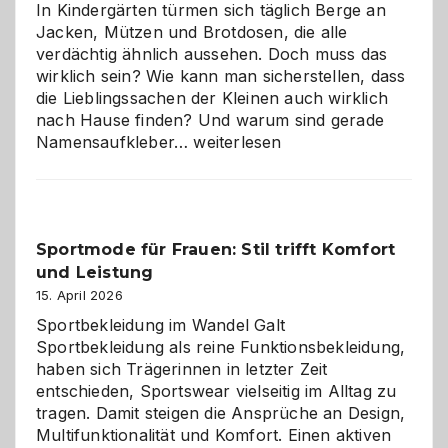
Wahl?
In Kindergärten türmen sich täglich Berge an
Jacken, Mützen und Brotdosen, die alle
verdächtig ähnlich aussehen. Doch muss das
wirklich sein? Wie kann man sicherstellen, dass
die Lieblingssachen der Kleinen auch wirklich
nach Hause finden? Und warum sind gerade
Namensaufkleber
Namensaufkleber…
weiterlesen
im
Kindergarten:
Kleine
Helfer
Sportmode für Frauen: Stil trifft Komfort
gegen
und Leistung
das
große
15. April 2026
Chaos
Sportbekleidung im Wandel Galt
Sportbekleidung als reine Funktionsbekleidung,
haben sich Trägerinnen in letzter Zeit
entschieden, Sportswear vielseitig im Alltag zu
tragen. Damit steigen die Ansprüche an Design,
Multifunktionalität und Komfort. Einen aktiven