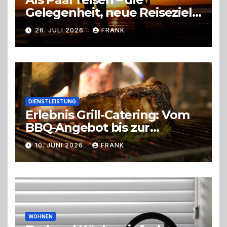
Gelegenheit, neue Reiseziele
zu entdecken
26. JULI 2026
FRANK
DIENSTLEISTUNG
Erlebnis Grill-Catering: Vom
BBQ-Angebot bis zur
perfekten Eventorganisation
10. JUNI 2026
FRANK
Trend zu Outdoor-Events,
Erlebnisgastronomie und
Live-Cooking
WOHNEN