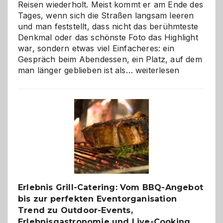
Reisen wiederholt. Meist kommt er am Ende des
Tages, wenn sich die Straßen langsam leeren
und man feststellt, dass nicht das berühmteste
Denkmal oder das schönste Foto das Highlight
war, sondern etwas viel Einfacheres: ein
Gespräch beim Abendessen, ein Platz, auf dem
Als
man länger geblieben ist als…
weiterlesen
Paar
reisen
–
die
Gelegenheit,
neue
Reiseziele
zu
entdecken
Erlebnis Grill-Catering: Vom BBQ-Angebot
bis zur perfekten Eventorganisation
Trend zu Outdoor-Events,
Erlebnisgastronomie und Live-Cooking