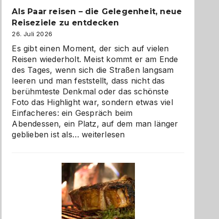
Als Paar reisen – die Gelegenheit, neue
Reiseziele zu entdecken
26. Juli 2026
Es gibt einen Moment, der sich auf vielen
Reisen wiederholt. Meist kommt er am Ende
des Tages, wenn sich die Straßen langsam
leeren und man feststellt, dass nicht das
berühmteste Denkmal oder das schönste
Foto das Highlight war, sondern etwas viel
Einfacheres: ein Gespräch beim
Abendessen, ein Platz, auf dem man länger
Als
geblieben ist als…
weiterlesen
Paar
reisen
–
die
Gelegenheit,
neue
Reiseziele