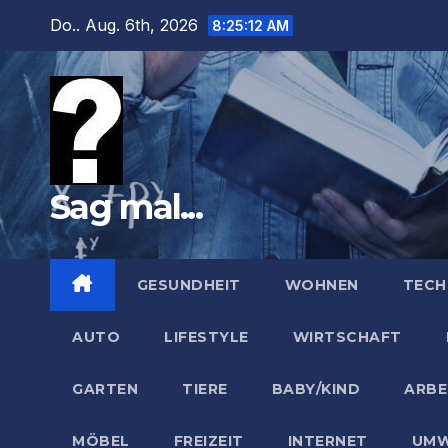
Zum
Do.. Aug. 6th, 2026
8:25:13 AM
Inhalt
springen
Sag mal...
GESUNDHEIT
WOHNEN
TECH
AUTO
LIFESTYLE
WIRTSCHAFT
GARTEN
TIERE
BABY/KIND
ARBE
MÖBEL
FREIZEIT
INTERNET
UMW