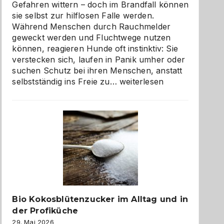
Gefahren wittern – doch im Brandfall können
sie selbst zur hilflosen Falle werden.
Während Menschen durch Rauchmelder
geweckt werden und Fluchtwege nutzen
können, reagieren Hunde oft instinktiv: Sie
verstecken sich, laufen in Panik umher oder
suchen Schutz bei ihren Menschen, anstatt
Wenn
selbstständig ins Freie zu…
weiterlesen
der
beste
Freund
in
Gefahr
ist:
Brandschutz
für
Hunde
im
Bio Kokosblütenzucker im Alltag und in
eigenen
der Profiküche
Zuhause
29. Mai 2026