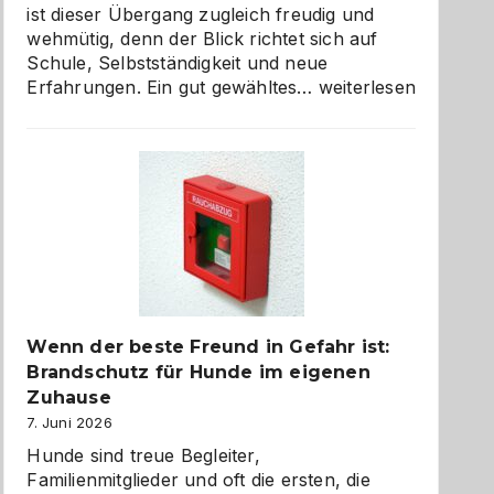
ist dieser Übergang zugleich freudig und
wehmütig, denn der Blick richtet sich auf
Schule, Selbstständigkeit und neue
Abschied
Erfahrungen. Ein gut gewähltes…
weiterlesen
aus
der
Kita
bewusst
und
herzlich
gestalten
Wenn der beste Freund in Gefahr ist:
Brandschutz für Hunde im eigenen
Zuhause
7. Juni 2026
Hunde sind treue Begleiter,
Familienmitglieder und oft die ersten, die