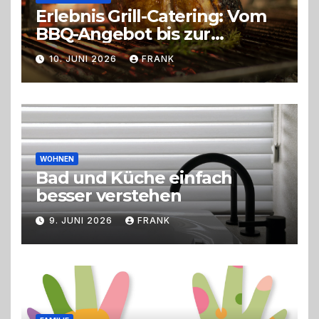
Erlebnis Grill-Catering: Vom
BBQ-Angebot bis zur
perfekten Eventorganisation
10. JUNI 2026
FRANK
Trend zu Outdoor-Events,
Erlebnisgastronomie und
Live-Cooking
WOHNEN
Bad und Küche einfach
besser verstehen
9. JUNI 2026
FRANK