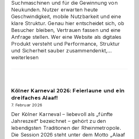
Suchmaschinen und für die Gewinnung von
Neukunden. Nutzer erwarten heute
Geschwindigkeit, mobile Nutzbarkeit und eine
klare Struktur. Genau hier entscheidet sich, ob
Besucher bleiben, Vertrauen fassen und eine
Anfrage stellen. Wer eine Website als digitales
Produkt versteht und Performance, Struktur
Warum
und Sicherheit sauber zusammendenkt,…
technisch
weiterlesen
sauberes
Webdesig
zur
Pflicht
Kölner Karneval 2026: Feierlaune und ein
geworden
dreifaches Alaaf!
ist
7. Februar 2026
Der Kölner Karneval – liebevoll als „fünfte
Jahreszeit“ bezeichnet – gehört zu den
lebendigsten Traditionen der Rheinmetropole.
Die Session 2026 steht unter dem Motto „Alaaf