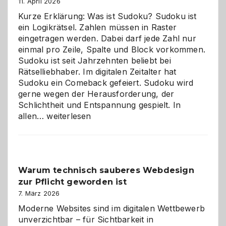
11. April 2026
Kurze Erklärung: Was ist Sudoku? Sudoku ist
ein Logikrätsel. Zahlen müssen in Raster
eingetragen werden. Dabei darf jede Zahl nur
einmal pro Zeile, Spalte und Block vorkommen.
Sudoku ist seit Jahrzehnten beliebt bei
Rätselliebhaber. Im digitalen Zeitalter hat
Sudoku ein Comeback gefeiert. Sudoku wird
gerne wegen der Herausforderung, der
Schlichtheit und Entspannung gespielt. In
Sudoku
allen…
weiterlesen
entdecken:
Der
Klassiker
unter
Warum technisch sauberes Webdesign
den
zur Pflicht geworden ist
Logikrätseln
7. März 2026
Moderne Websites sind im digitalen Wettbewerb
unverzichtbar – für Sichtbarkeit in