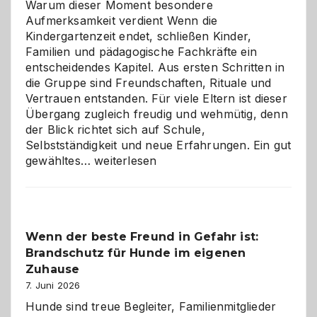
Warum dieser Moment besondere
Aufmerksamkeit verdient Wenn die
Kindergartenzeit endet, schließen Kinder,
Familien und pädagogische Fachkräfte ein
entscheidendes Kapitel. Aus ersten Schritten in
die Gruppe sind Freundschaften, Rituale und
Vertrauen entstanden. Für viele Eltern ist dieser
Übergang zugleich freudig und wehmütig, denn
der Blick richtet sich auf Schule,
Selbstständigkeit und neue Erfahrungen. Ein gut
Abschied
gewähltes…
weiterlesen
aus
der
Kita
bewusst
Wenn der beste Freund in Gefahr ist:
und
Brandschutz für Hunde im eigenen
herzlich
gestalten
Zuhause
7. Juni 2026
Hunde sind treue Begleiter, Familienmitglieder