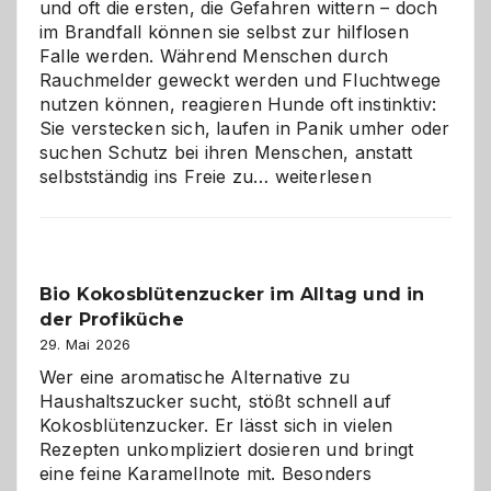
und oft die ersten, die Gefahren wittern – doch
im Brandfall können sie selbst zur hilflosen
Falle werden. Während Menschen durch
Rauchmelder geweckt werden und Fluchtwege
nutzen können, reagieren Hunde oft instinktiv:
Sie verstecken sich, laufen in Panik umher oder
suchen Schutz bei ihren Menschen, anstatt
Wenn
selbstständig ins Freie zu…
weiterlesen
der
beste
Freund
in
Bio Kokosblütenzucker im Alltag und in
Gefahr
der Profiküche
ist:
Brandschutz
29. Mai 2026
für
Wer eine aromatische Alternative zu
Hunde
Haushaltszucker sucht, stößt schnell auf
im
Kokosblütenzucker. Er lässt sich in vielen
eigenen
Rezepten unkompliziert dosieren und bringt
Zuhause
eine feine Karamellnote mit. Besonders