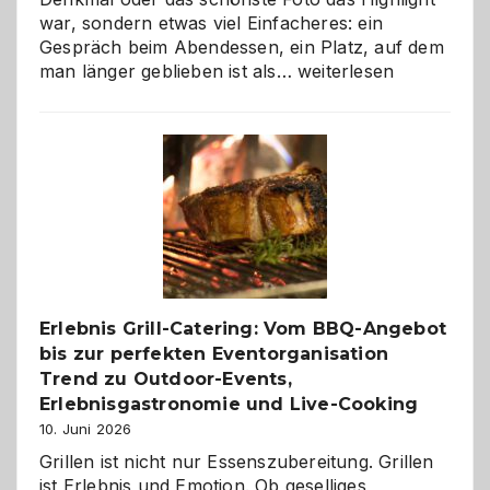
war, sondern etwas viel Einfacheres: ein
Gespräch beim Abendessen, ein Platz, auf dem
Als
man länger geblieben ist als…
weiterlesen
Paar
reisen
–
die
Gelegenheit,
neue
Reiseziele
zu
entdecken
Erlebnis Grill-Catering: Vom BBQ-Angebot
bis zur perfekten Eventorganisation
Trend zu Outdoor-Events,
Erlebnisgastronomie und Live-Cooking
10. Juni 2026
Grillen ist nicht nur Essenszubereitung. Grillen
ist Erlebnis und Emotion. Ob geselliges