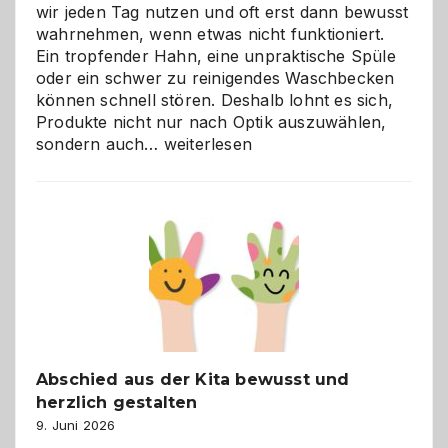
wir jeden Tag nutzen und oft erst dann bewusst
wahrnehmen, wenn etwas nicht funktioniert.
Ein tropfender Hahn, eine unpraktische Spüle
oder ein schwer zu reinigendes Waschbecken
können schnell stören. Deshalb lohnt es sich,
Produkte nicht nur nach Optik auszuwählen,
Bad
sondern auch…
weiterlesen
und
Küche
einfach
besser
verstehen
Abschied aus der Kita bewusst und
herzlich gestalten
9. Juni 2026