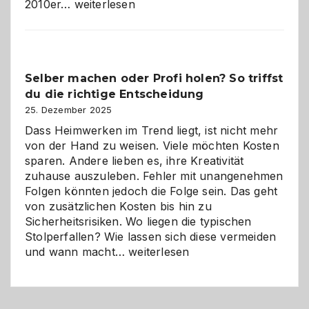
Affiliate-
2010er…
weiterlesen
Programm
im
Überblick:
Chancen,
Selber machen oder Profi holen? So triffst
Herausforderungen
du die richtige Entscheidung
und
Zukunft
25. Dezember 2025
Dass Heimwerken im Trend liegt, ist nicht mehr
von der Hand zu weisen. Viele möchten Kosten
sparen. Andere lieben es, ihre Kreativität
zuhause auszuleben. Fehler mit unangenehmen
Folgen könnten jedoch die Folge sein. Das geht
von zusätzlichen Kosten bis hin zu
Sicherheitsrisiken. Wo liegen die typischen
Stolperfallen? Wie lassen sich diese vermeiden
Selber
und wann macht…
weiterlesen
machen
oder
Profi