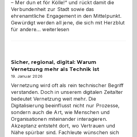
– Mer dun et för Kölle!“ und rückt damit die
Verbundenheit zur Stadt sowie das
ehrenamtliche Engagement in den Mittelpunkt.
Gewürdigt werden all jene, die sich mit Herzblut
Kölner
für andere…
weiterlesen
Karneval
2026:
Feierlaune
und
Sicher, regional, digital: Warum
ein
Vernetzung mehr als Technik ist
dreifaches
Alaaf!
19. Januar 2026
Vernetzung wird oft als rein technischer Begriff
verstanden. Doch in unserem digitalen Zeitalter
bedeutet Vernetzung weit mehr. Die
Digitalisierung beeinflusst nicht nur Prozesse,
sondern auch die Art, wie Menschen und
Organisationen miteinander interagieren.
Akzeptanz entsteht dort, wo Vertrauen und
Nähe spürbar sind. Fachleute wünschen sich