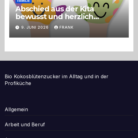
FAMILIE
Abschied aus der Kita
bewusst und herzlich
gestalten
9. JUNI 2026
FRANK
Bio Kokosblütenzucker im Alltag und in der
Profiküche
Allgemein
Arbeit und Beruf