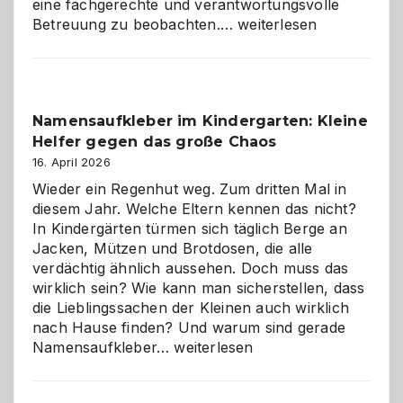
eine fachgerechte und verantwortungsvolle
Betreuung
Betreuung zu beobachten.…
weiterlesen
mit
Verantwortung
–
wann
Namensaufkleber im Kindergarten: Kleine
ist
Helfer gegen das große Chaos
eine
Hundepension
16. April 2026
die
Wieder ein Regenhut weg. Zum dritten Mal in
richtige
diesem Jahr. Welche Eltern kennen das nicht?
Wahl?
In Kindergärten türmen sich täglich Berge an
Jacken, Mützen und Brotdosen, die alle
verdächtig ähnlich aussehen. Doch muss das
wirklich sein? Wie kann man sicherstellen, dass
die Lieblingssachen der Kleinen auch wirklich
nach Hause finden? Und warum sind gerade
Namensaufkleber
Namensaufkleber…
weiterlesen
im
Kindergarten: