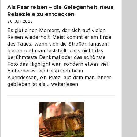
Als Paar reisen – die Gelegenheit, neue
Reiseziele zu entdecken
26. Juli 2026
Es gibt einen Moment, der sich auf vielen
Reisen wiederholt. Meist kommt er am Ende
des Tages, wenn sich die Straßen langsam
leeren und man feststellt, dass nicht das
berühmteste Denkmal oder das schönste
Foto das Highlight war, sondern etwas viel
Einfacheres: ein Gespräch beim
Abendessen, ein Platz, auf dem man länger
Als
geblieben ist als…
weiterlesen
Paar
reisen
–
die
Gelegenheit,
neue
Reiseziele