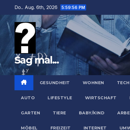
Zum
Do.. Aug. 6th, 2026
5:59:57 PM
Inhalt
springen
Sag mal...
GESUNDHEIT
WOHNEN
TECH
AUTO
LIFESTYLE
WIRTSCHAFT
GARTEN
TIERE
BABY/KIND
ARBE
MÖBEL
FREIZEIT
INTERNET
UMW