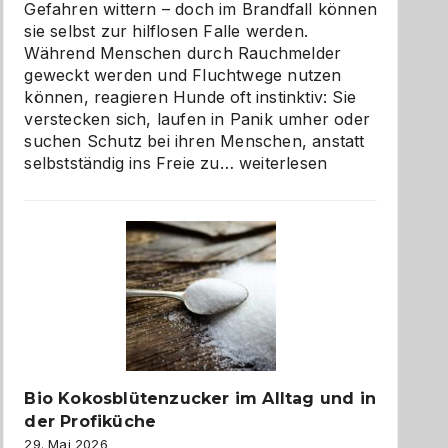
Gefahren wittern – doch im Brandfall können
sie selbst zur hilflosen Falle werden.
Während Menschen durch Rauchmelder
geweckt werden und Fluchtwege nutzen
können, reagieren Hunde oft instinktiv: Sie
verstecken sich, laufen in Panik umher oder
suchen Schutz bei ihren Menschen, anstatt
Wenn
selbstständig ins Freie zu…
weiterlesen
der
beste
Freund
in
Gefahr
ist:
Brandschutz
für
Hunde
im
Bio Kokosblütenzucker im Alltag und in
eigenen
der Profiküche
Zuhause
29. Mai 2026