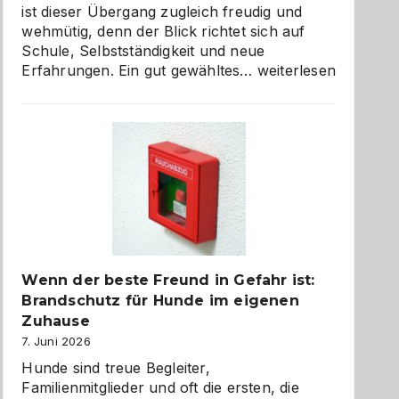
ist dieser Übergang zugleich freudig und
wehmütig, denn der Blick richtet sich auf
Schule, Selbstständigkeit und neue
Abschied
Erfahrungen. Ein gut gewähltes…
weiterlesen
aus
der
Kita
bewusst
und
herzlich
gestalten
Wenn der beste Freund in Gefahr ist:
Brandschutz für Hunde im eigenen
Zuhause
7. Juni 2026
Hunde sind treue Begleiter,
Familienmitglieder und oft die ersten, die