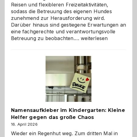
Reisen und flexibleren Freizeitaktivitäten,
sodass die Betreuung des eigenen Hundes
zunehmend zur Herausforderung wird.
Darüber hinaus sind gestiegene Erwartungen an
eine fachgerechte und verantwortungsvolle
Betreuung
Betreuung zu beobachten.…
weiterlesen
mit
Verantwortung
–
wann
ist
eine
Hundepension
die
richtige
Wahl?
Namensaufkleber im Kindergarten: Kleine
Helfer gegen das große Chaos
16. April 2026
Wieder ein Regenhut weg. Zum dritten Mal in