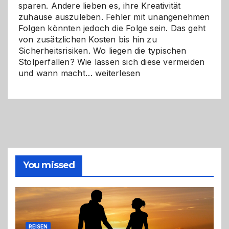
sparen. Andere lieben es, ihre Kreativität
zuhause auszuleben. Fehler mit unangenehmen
Folgen könnten jedoch die Folge sein. Das geht
von zusätzlichen Kosten bis hin zu
Sicherheitsrisiken. Wo liegen die typischen
Stolperfallen? Wie lassen sich diese vermeiden
Selber
und wann macht…
weiterlesen
machen
oder
Profi
holen?
So
triffst
du
die
You missed
richtige
Entscheidung
REISEN