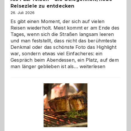
Reiseziele zu entdecken
26. Juli 2026
Es gibt einen Moment, der sich auf vielen
Reisen wiederholt. Meist kommt er am Ende des
Tages, wenn sich die Straßen langsam leeren
und man feststellt, dass nicht das berühmteste
Denkmal oder das schönste Foto das Highlight
war, sondern etwas viel Einfacheres: ein
Gespräch beim Abendessen, ein Platz, auf dem
Als
man länger geblieben ist als…
weiterlesen
Paar
reisen
–
die
Gelegenheit,
neue
Reiseziele
zu
entdecken