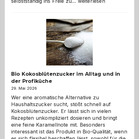
Wenn
selbstständig ins Freie zu…
weiterlesen
der
beste
Freund
in
Gefahr
ist:
Brandschutz
für
Hunde
im
Bio Kokosblütenzucker im Alltag und in
eigenen
der Profiküche
Zuhause
29. Mai 2026
Wer eine aromatische Alternative zu
Haushaltszucker sucht, stößt schnell auf
Kokosblütenzucker. Er lässt sich in vielen
Rezepten unkompliziert dosieren und bringt
eine feine Karamellnote mit. Besonders
interessant ist das Produkt in Bio-Qualität, wenn
es sich flexibel beschaffen lässt, sowohl für die