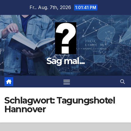
Zum
Fr.. Aug. 7th, 2026
1:01:42 PM
Inhalt
springen
Sag mal...
Schlagwort:
Tagungshotel
Hannover