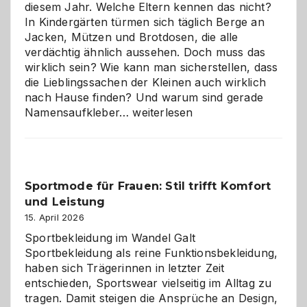
diesem Jahr. Welche Eltern kennen das nicht?
In Kindergärten türmen sich täglich Berge an
Jacken, Mützen und Brotdosen, die alle
verdächtig ähnlich aussehen. Doch muss das
wirklich sein? Wie kann man sicherstellen, dass
die Lieblingssachen der Kleinen auch wirklich
nach Hause finden? Und warum sind gerade
Namensaufkleber
Namensaufkleber…
weiterlesen
im
Kindergarten:
Kleine
Helfer
Sportmode für Frauen: Stil trifft Komfort
gegen
und Leistung
das
große
15. April 2026
Chaos
Sportbekleidung im Wandel Galt
Sportbekleidung als reine Funktionsbekleidung,
haben sich Trägerinnen in letzter Zeit
entschieden, Sportswear vielseitig im Alltag zu
tragen. Damit steigen die Ansprüche an Design,