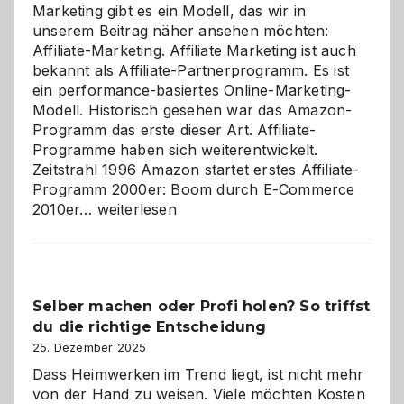
Marketing gibt es ein Modell, das wir in
unserem Beitrag näher ansehen möchten:
Affiliate-Marketing. Affiliate Marketing ist auch
bekannt als Affiliate-Partnerprogramm. Es ist
ein performance-basiertes Online-Marketing-
Modell. Historisch gesehen war das Amazon-
Programm das erste dieser Art. Affiliate-
Programme haben sich weiterentwickelt.
Zeitstrahl 1996 Amazon startet erstes Affiliate-
Programm 2000er: Boom durch E-Commerce
Affiliate-
2010er…
weiterlesen
Programm
im
Überblick:
Chancen,
Selber machen oder Profi holen? So triffst
Herausforderungen
du die richtige Entscheidung
und
Zukunft
25. Dezember 2025
Dass Heimwerken im Trend liegt, ist nicht mehr
von der Hand zu weisen. Viele möchten Kosten