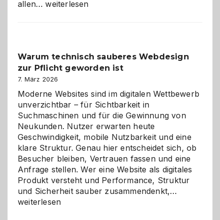
Sudoku
allen…
weiterlesen
entdecken:
Der
Klassiker
unter
Warum technisch sauberes Webdesign
den
zur Pflicht geworden ist
Logikrätseln
7. März 2026
Moderne Websites sind im digitalen Wettbewerb
unverzichtbar – für Sichtbarkeit in
Suchmaschinen und für die Gewinnung von
Neukunden. Nutzer erwarten heute
Geschwindigkeit, mobile Nutzbarkeit und eine
klare Struktur. Genau hier entscheidet sich, ob
Besucher bleiben, Vertrauen fassen und eine
Anfrage stellen. Wer eine Website als digitales
Produkt versteht und Performance, Struktur
Warum
und Sicherheit sauber zusammendenkt,…
technisch
weiterlesen
sauberes