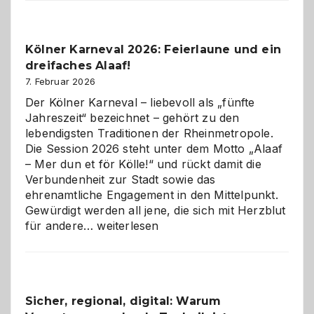
Webdesig
zur
Pflicht
Kölner Karneval 2026: Feierlaune und ein
geworden
dreifaches Alaaf!
ist
7. Februar 2026
Der Kölner Karneval – liebevoll als „fünfte
Jahreszeit“ bezeichnet – gehört zu den
lebendigsten Traditionen der Rheinmetropole.
Die Session 2026 steht unter dem Motto „Alaaf
– Mer dun et för Kölle!“ und rückt damit die
Verbundenheit zur Stadt sowie das
ehrenamtliche Engagement in den Mittelpunkt.
Gewürdigt werden all jene, die sich mit Herzblut
Kölner
für andere…
weiterlesen
Karneval
2026:
Feierlaune
und
Sicher, regional, digital: Warum
ein