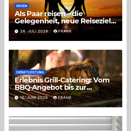
REISEN
Als Paar reisen – die
Gelegenheit, neue Reiseziele
zu entdecken
26. JULI 2026
FRANK
DIENSTLEISTUNG
Erlebnis Grill-Catering: Vom
BBQ-Angebot bis zur
perfekten Eventorganisation
10. JUNI 2026
FRANK
Trend zu Outdoor-Events,
Erlebnisgastronomie und
Live-Cooking