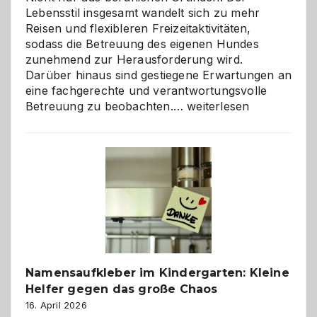
Lebensstil insgesamt wandelt sich zu mehr
Reisen und flexibleren Freizeitaktivitäten,
sodass die Betreuung des eigenen Hundes
zunehmend zur Herausforderung wird.
Darüber hinaus sind gestiegene Erwartungen an
eine fachgerechte und verantwortungsvolle
Betreuung
Betreuung zu beobachten.…
weiterlesen
mit
Verantwortung
–
wann
ist
eine
Hundepension
die
richtige
Wahl?
Namensaufkleber im Kindergarten: Kleine
Helfer gegen das große Chaos
16. April 2026