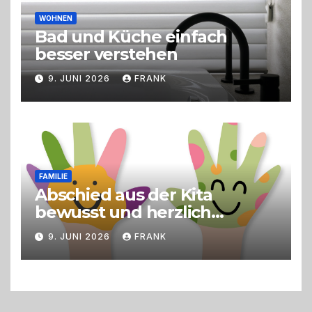
WOHNEN
Bad und Küche einfach
besser verstehen
9. JUNI 2026
FRANK
FAMILIE
Abschied aus der Kita
bewusst und herzlich
gestalten
9. JUNI 2026
FRANK