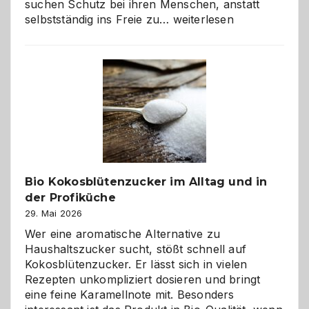
suchen Schutz bei ihren Menschen, anstatt
Wenn
selbstständig ins Freie zu…
weiterlesen
der
beste
Freund
in
Gefahr
ist:
Brandschutz
für
Hunde
im
Bio Kokosblütenzucker im Alltag und in
eigenen
der Profiküche
Zuhause
29. Mai 2026
Wer eine aromatische Alternative zu
Haushaltszucker sucht, stößt schnell auf
Kokosblütenzucker. Er lässt sich in vielen
Rezepten unkompliziert dosieren und bringt
eine feine Karamellnote mit. Besonders