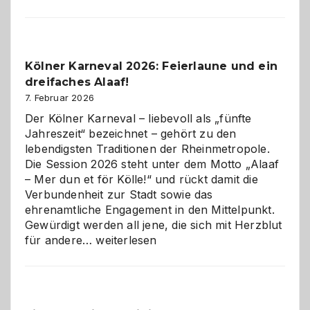
sauberes
Webdesig
zur
Pflicht
Kölner Karneval 2026: Feierlaune und ein
geworden
dreifaches Alaaf!
ist
7. Februar 2026
Der Kölner Karneval – liebevoll als „fünfte
Jahreszeit“ bezeichnet – gehört zu den
lebendigsten Traditionen der Rheinmetropole.
Die Session 2026 steht unter dem Motto „Alaaf
– Mer dun et för Kölle!“ und rückt damit die
Verbundenheit zur Stadt sowie das
ehrenamtliche Engagement in den Mittelpunkt.
Gewürdigt werden all jene, die sich mit Herzblut
Kölner
für andere…
weiterlesen
Karneval
2026:
Feierlaune
und