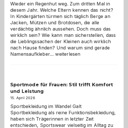
Wieder ein Regenhut weg. Zum dritten Mal in
diesem Jahr. Welche Eltern kennen das nicht?
In Kindergärten türmen sich täglich Berge an
Jacken, Mützen und Brotdosen, die alle
verdächtig ähnlich aussehen. Doch muss das
wirklich sein? Wie kann man sicherstellen, dass
die Lieblingssachen der Kleinen auch wirklich
nach Hause finden? Und warum sind gerade
Namensaufkleber
Namensaufkleber…
weiterlesen
im
Kindergarten:
Kleine
Helfer
Sportmode für Frauen: Stil trifft Komfort
gegen
und Leistung
das
große
15. April 2026
Chaos
Sportbekleidung im Wandel Galt
Sportbekleidung als reine Funktionsbekleidung,
haben sich Trägerinnen in letzter Zeit
entschieden, Sportswear vielseitig im Alltag zu