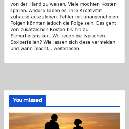
von der Hand zu weisen. Viele möchten Kosten
sparen. Andere lieben es, ihre Kreativität
zuhause auszuleben. Fehler mit unangenehmen
Folgen könnten jedoch die Folge sein. Das geht
von zusätzlichen Kosten bis hin zu
Sicherheitsrisiken. Wo liegen die typischen
Stolperfallen? Wie lassen sich diese vermeiden
Selber
und wann macht…
weiterlesen
machen
oder
Profi
holen?
So
triffst
du
die
You missed
richtige
Entscheidung