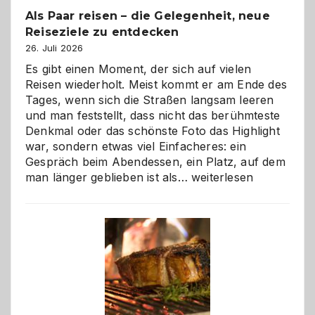
Als Paar reisen – die Gelegenheit, neue
Reiseziele zu entdecken
26. Juli 2026
Es gibt einen Moment, der sich auf vielen
Reisen wiederholt. Meist kommt er am Ende des
Tages, wenn sich die Straßen langsam leeren
und man feststellt, dass nicht das berühmteste
Denkmal oder das schönste Foto das Highlight
war, sondern etwas viel Einfacheres: ein
Gespräch beim Abendessen, ein Platz, auf dem
Als
man länger geblieben ist als…
weiterlesen
Paar
reisen
–
die
Gelegenheit,
neue
Reiseziele
zu