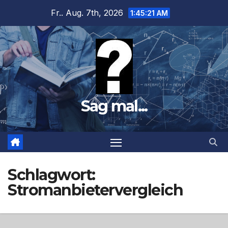
Zum
Fr.. Aug. 7th, 2026
1:45:22 AM
Inhalt
springen
Sag mal...
Schlagwort:
Stromanbietervergleich