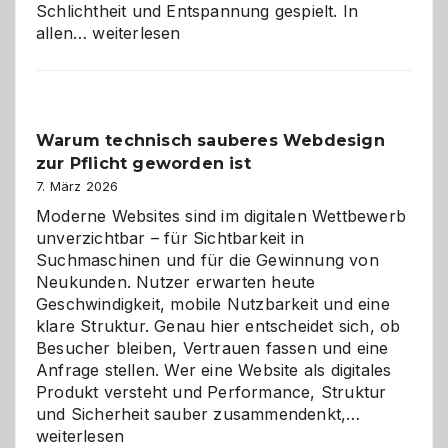
Schlichtheit und Entspannung gespielt. In
Sudoku
allen…
weiterlesen
entdecken:
Der
Klassiker
unter
Warum technisch sauberes Webdesign
den
zur Pflicht geworden ist
Logikrätseln
7. März 2026
Moderne Websites sind im digitalen Wettbewerb
unverzichtbar – für Sichtbarkeit in
Suchmaschinen und für die Gewinnung von
Neukunden. Nutzer erwarten heute
Geschwindigkeit, mobile Nutzbarkeit und eine
klare Struktur. Genau hier entscheidet sich, ob
Besucher bleiben, Vertrauen fassen und eine
Anfrage stellen. Wer eine Website als digitales
Produkt versteht und Performance, Struktur
Warum
und Sicherheit sauber zusammendenkt,…
technisch
weiterlesen