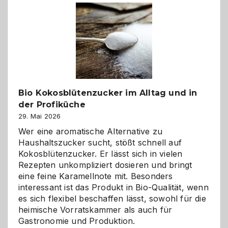
Freund
in
Gefahr
ist:
Brandschutz
für
Hunde
im
Bio Kokosblütenzucker im Alltag und in
eigenen
der Profiküche
Zuhause
29. Mai 2026
Wer eine aromatische Alternative zu
Haushaltszucker sucht, stößt schnell auf
Kokosblütenzucker. Er lässt sich in vielen
Rezepten unkompliziert dosieren und bringt
eine feine Karamellnote mit. Besonders
interessant ist das Produkt in Bio-Qualität, wenn
es sich flexibel beschaffen lässt, sowohl für die
heimische Vorratskammer als auch für
Gastronomie und Produktion.