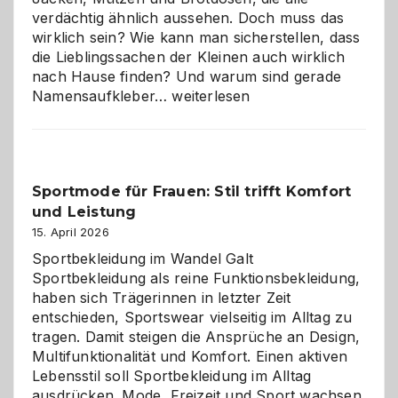
verdächtig ähnlich aussehen. Doch muss das
wirklich sein? Wie kann man sicherstellen, dass
die Lieblingssachen der Kleinen auch wirklich
nach Hause finden? Und warum sind gerade
Namensaufkleber
Namensaufkleber…
weiterlesen
im
Kindergarten:
Kleine
Helfer
Sportmode für Frauen: Stil trifft Komfort
gegen
und Leistung
das
große
15. April 2026
Chaos
Sportbekleidung im Wandel Galt
Sportbekleidung als reine Funktionsbekleidung,
haben sich Trägerinnen in letzter Zeit
entschieden, Sportswear vielseitig im Alltag zu
tragen. Damit steigen die Ansprüche an Design,
Multifunktionalität und Komfort. Einen aktiven
Lebensstil soll Sportbekleidung im Alltag
ausdrücken. Mode, Freizeit und Sport wachsen