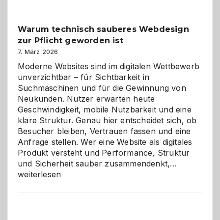
Klassiker
unter
Warum technisch sauberes Webdesign
den
zur Pflicht geworden ist
Logikrätseln
7. März 2026
Moderne Websites sind im digitalen Wettbewerb
unverzichtbar – für Sichtbarkeit in
Suchmaschinen und für die Gewinnung von
Neukunden. Nutzer erwarten heute
Geschwindigkeit, mobile Nutzbarkeit und eine
klare Struktur. Genau hier entscheidet sich, ob
Besucher bleiben, Vertrauen fassen und eine
Anfrage stellen. Wer eine Website als digitales
Produkt versteht und Performance, Struktur
Warum
und Sicherheit sauber zusammendenkt,…
technisch
weiterlesen
sauberes
Webdesig
zur
Pflicht