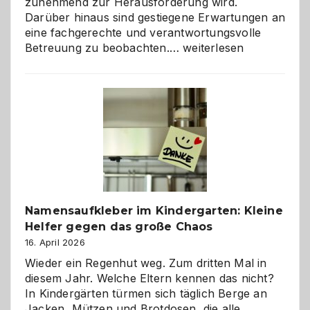
zunehmend zur Herausforderung wird.
Darüber hinaus sind gestiegene Erwartungen an
eine fachgerechte und verantwortungsvolle
Betreuung
Betreuung zu beobachten.…
weiterlesen
mit
Verantwortung
–
wann
ist
eine
Hundepension
die
richtige
Wahl?
Namensaufkleber im Kindergarten: Kleine
Helfer gegen das große Chaos
16. April 2026
Wieder ein Regenhut weg. Zum dritten Mal in
diesem Jahr. Welche Eltern kennen das nicht?
In Kindergärten türmen sich täglich Berge an
Jacken, Mützen und Brotdosen, die alle