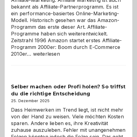
Affiliate-Marketing. Affiliate Marketing ist auch
bekannt als Affiliate-Partnerprogramm. Es ist
ein performance-basiertes Online-Marketing-
Modell. Historisch gesehen war das Amazon-
Programm das erste dieser Art. Affiliate-
Programme haben sich weiterentwickelt.
Zeitstrahl 1996 Amazon startet erstes Affiliate-
Programm 2000er: Boom durch E-Commerce
Affiliate-
2010er…
weiterlesen
Programm
im
Überblick:
Chancen,
Selber machen oder Profi holen? So triffst
Herausforderungen
du die richtige Entscheidung
und
Zukunft
25. Dezember 2025
Dass Heimwerken im Trend liegt, ist nicht mehr
von der Hand zu weisen. Viele möchten Kosten
sparen. Andere lieben es, ihre Kreativität
zuhause auszuleben. Fehler mit unangenehmen
Folgen könnten jedoch die Folge sein. Das geht