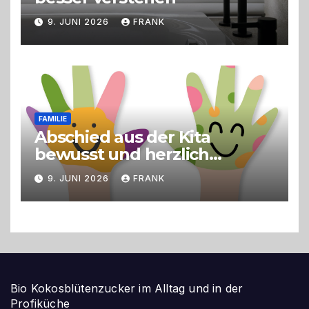
9. JUNI 2026
FRANK
FAMILIE
Abschied aus der Kita
bewusst und herzlich
gestalten
9. JUNI 2026
FRANK
Bio Kokosblütenzucker im Alltag und in der
Profiküche