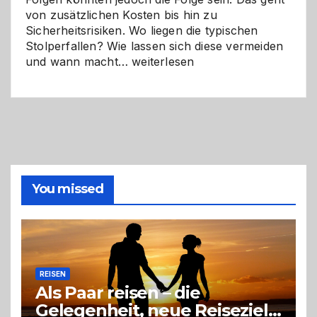
von zusätzlichen Kosten bis hin zu
Sicherheitsrisiken. Wo liegen die typischen
Stolperfallen? Wie lassen sich diese vermeiden
Selber
und wann macht…
weiterlesen
machen
oder
Profi
holen?
So
triffst
du
die
You missed
richtige
Entscheidung
REISEN
Als Paar reisen – die
Gelegenheit, neue Reiseziele