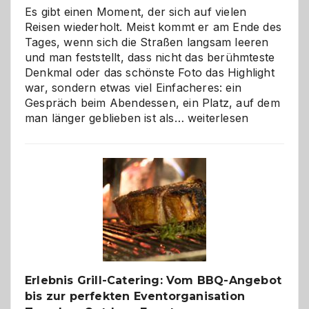
Es gibt einen Moment, der sich auf vielen
Reisen wiederholt. Meist kommt er am Ende des
Tages, wenn sich die Straßen langsam leeren
und man feststellt, dass nicht das berühmteste
Denkmal oder das schönste Foto das Highlight
war, sondern etwas viel Einfacheres: ein
Gespräch beim Abendessen, ein Platz, auf dem
Als
man länger geblieben ist als…
weiterlesen
Paar
reisen
–
die
Gelegenheit,
neue
Reiseziele
zu
entdecken
Erlebnis Grill-Catering: Vom BBQ-Angebot
bis zur perfekten Eventorganisation