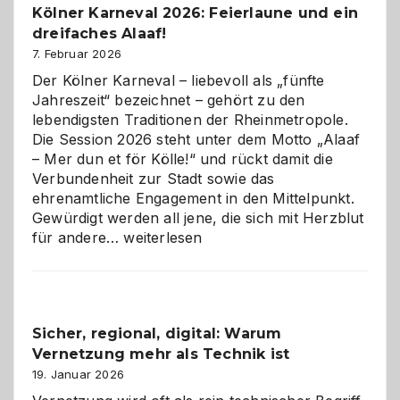
Kölner Karneval 2026: Feierlaune und ein
geworden
dreifaches Alaaf!
ist
7. Februar 2026
Der Kölner Karneval – liebevoll als „fünfte
Jahreszeit“ bezeichnet – gehört zu den
lebendigsten Traditionen der Rheinmetropole.
Die Session 2026 steht unter dem Motto „Alaaf
– Mer dun et för Kölle!“ und rückt damit die
Verbundenheit zur Stadt sowie das
ehrenamtliche Engagement in den Mittelpunkt.
Gewürdigt werden all jene, die sich mit Herzblut
Kölner
für andere…
weiterlesen
Karneval
2026:
Feierlaune
und
Sicher, regional, digital: Warum
ein
Vernetzung mehr als Technik ist
dreifaches
Alaaf!
19. Januar 2026