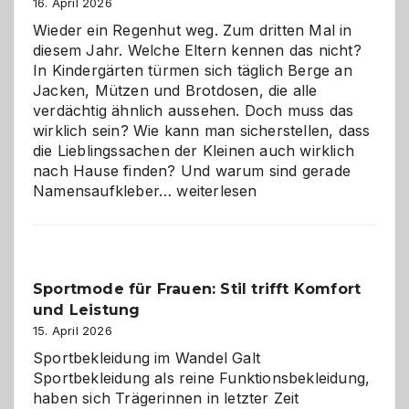
Hundepension
16. April 2026
die
Wieder ein Regenhut weg. Zum dritten Mal in
richtige
diesem Jahr. Welche Eltern kennen das nicht?
Wahl?
In Kindergärten türmen sich täglich Berge an
Jacken, Mützen und Brotdosen, die alle
verdächtig ähnlich aussehen. Doch muss das
wirklich sein? Wie kann man sicherstellen, dass
die Lieblingssachen der Kleinen auch wirklich
nach Hause finden? Und warum sind gerade
Namensaufkleber
Namensaufkleber…
weiterlesen
im
Kindergarten:
Kleine
Helfer
Sportmode für Frauen: Stil trifft Komfort
gegen
und Leistung
das
große
15. April 2026
Chaos
Sportbekleidung im Wandel Galt
Sportbekleidung als reine Funktionsbekleidung,
haben sich Trägerinnen in letzter Zeit