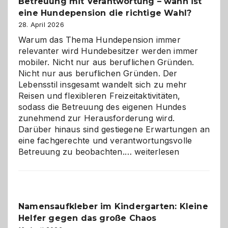
Betreuung mit Verantwortung – wann ist
eine Hundepension die richtige Wahl?
28. April 2026
Warum das Thema Hundepension immer
relevanter wird Hundebesitzer werden immer
mobiler. Nicht nur aus beruflichen Gründen.
Nicht nur aus beruflichen Gründen. Der
Lebensstil insgesamt wandelt sich zu mehr
Reisen und flexibleren Freizeitaktivitäten,
sodass die Betreuung des eigenen Hundes
zunehmend zur Herausforderung wird.
Darüber hinaus sind gestiegene Erwartungen an
eine fachgerechte und verantwortungsvolle
Betreuung
Betreuung zu beobachten.…
weiterlesen
mit
Verantwortung
–
wann
Namensaufkleber im Kindergarten: Kleine
ist
Helfer gegen das große Chaos
eine