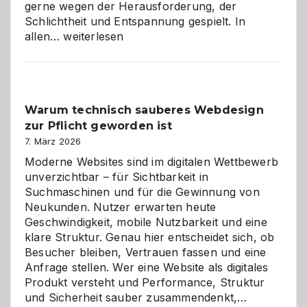
gerne wegen der Herausforderung, der
Schlichtheit und Entspannung gespielt. In
Sudoku
allen…
weiterlesen
entdecken:
Der
Klassiker
unter
Warum technisch sauberes Webdesign
den
zur Pflicht geworden ist
Logikrätseln
7. März 2026
Moderne Websites sind im digitalen Wettbewerb
unverzichtbar – für Sichtbarkeit in
Suchmaschinen und für die Gewinnung von
Neukunden. Nutzer erwarten heute
Geschwindigkeit, mobile Nutzbarkeit und eine
klare Struktur. Genau hier entscheidet sich, ob
Besucher bleiben, Vertrauen fassen und eine
Anfrage stellen. Wer eine Website als digitales
Produkt versteht und Performance, Struktur
Warum
und Sicherheit sauber zusammendenkt,…