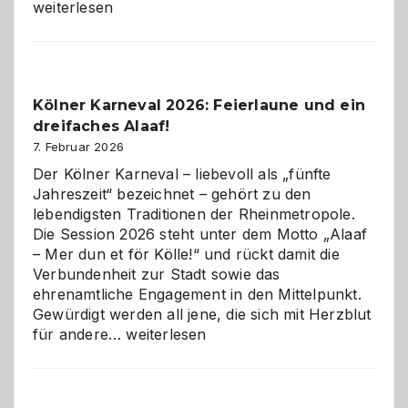
technisch
weiterlesen
sauberes
Webdesig
zur
Pflicht
Kölner Karneval 2026: Feierlaune und ein
geworden
dreifaches Alaaf!
ist
7. Februar 2026
Der Kölner Karneval – liebevoll als „fünfte
Jahreszeit“ bezeichnet – gehört zu den
lebendigsten Traditionen der Rheinmetropole.
Die Session 2026 steht unter dem Motto „Alaaf
– Mer dun et för Kölle!“ und rückt damit die
Verbundenheit zur Stadt sowie das
ehrenamtliche Engagement in den Mittelpunkt.
Gewürdigt werden all jene, die sich mit Herzblut
Kölner
für andere…
weiterlesen
Karneval
2026:
Feierlaune