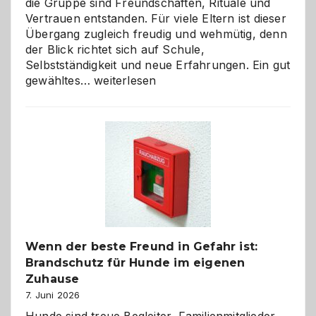
die Gruppe sind Freundschaften, Rituale und
Vertrauen entstanden. Für viele Eltern ist dieser
Übergang zugleich freudig und wehmütig, denn
der Blick richtet sich auf Schule,
Selbstständigkeit und neue Erfahrungen. Ein gut
Abschied
gewähltes…
weiterlesen
aus
der
Kita
bewusst
und
herzlich
gestalten
Wenn der beste Freund in Gefahr ist:
Brandschutz für Hunde im eigenen
Zuhause
7. Juni 2026