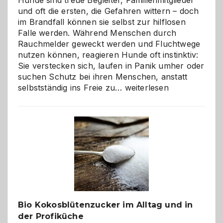
Hunde sind treue Begleiter, Familienmitglieder
und oft die ersten, die Gefahren wittern – doch
im Brandfall können sie selbst zur hilflosen
Falle werden. Während Menschen durch
Rauchmelder geweckt werden und Fluchtwege
nutzen können, reagieren Hunde oft instinktiv:
Sie verstecken sich, laufen in Panik umher oder
suchen Schutz bei ihren Menschen, anstatt
Wenn
selbstständig ins Freie zu…
weiterlesen
der
beste
Freund
in
Gefahr
ist:
Brandschutz
für
Hunde
im
Bio Kokosblütenzucker im Alltag und in
eigenen
der Profiküche
Zuhause