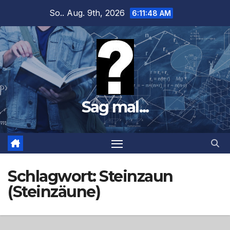
Zum
So.. Aug. 9th, 2026
6:11:49 AM
Inhalt
springen
Sag mal...
Schlagwort:
Steinzaun
(Steinzäune)