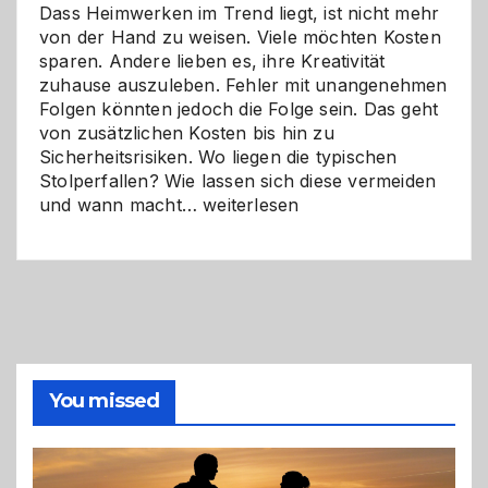
Dass Heimwerken im Trend liegt, ist nicht mehr
von der Hand zu weisen. Viele möchten Kosten
sparen. Andere lieben es, ihre Kreativität
zuhause auszuleben. Fehler mit unangenehmen
Folgen könnten jedoch die Folge sein. Das geht
von zusätzlichen Kosten bis hin zu
Sicherheitsrisiken. Wo liegen die typischen
Stolperfallen? Wie lassen sich diese vermeiden
Selber
und wann macht…
weiterlesen
machen
oder
Profi
holen?
So
triffst
du
die
You missed
richtige
Entscheidung