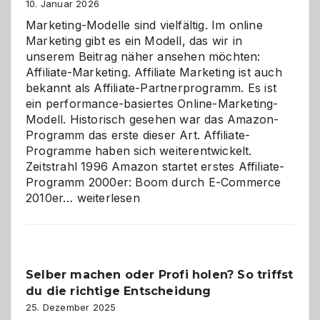
10. Januar 2026
Marketing-Modelle sind vielfältig. Im online
Marketing gibt es ein Modell, das wir in
unserem Beitrag näher ansehen möchten:
Affiliate-Marketing. Affiliate Marketing ist auch
bekannt als Affiliate-Partnerprogramm. Es ist
ein performance-basiertes Online-Marketing-
Modell. Historisch gesehen war das Amazon-
Programm das erste dieser Art. Affiliate-
Programme haben sich weiterentwickelt.
Zeitstrahl 1996 Amazon startet erstes Affiliate-
Programm 2000er: Boom durch E-Commerce
Affiliate-
2010er…
weiterlesen
Programm
im
Überblick:
Chancen,
Selber machen oder Profi holen? So triffst
Herausforderungen
du die richtige Entscheidung
und
Zukunft
25. Dezember 2025