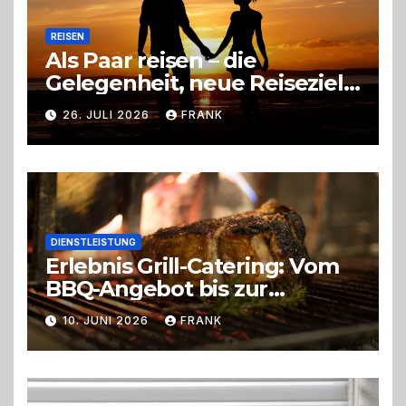
REISEN
Als Paar reisen – die
Gelegenheit, neue Reiseziele
zu entdecken
26. JULI 2026
FRANK
DIENSTLEISTUNG
Erlebnis Grill-Catering: Vom
BBQ-Angebot bis zur
perfekten Eventorganisation
10. JUNI 2026
FRANK
Trend zu Outdoor-Events,
Erlebnisgastronomie und
Live-Cooking