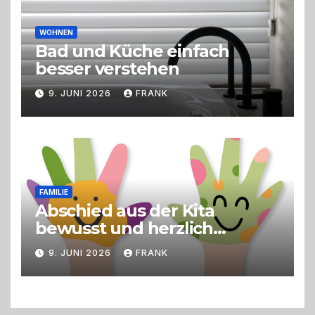
WOHNEN
Bad und Küche einfach
besser verstehen
9. JUNI 2026
FRANK
FAMILIE
Abschied aus der Kita
bewusst und herzlich
gestalten
9. JUNI 2026
FRANK