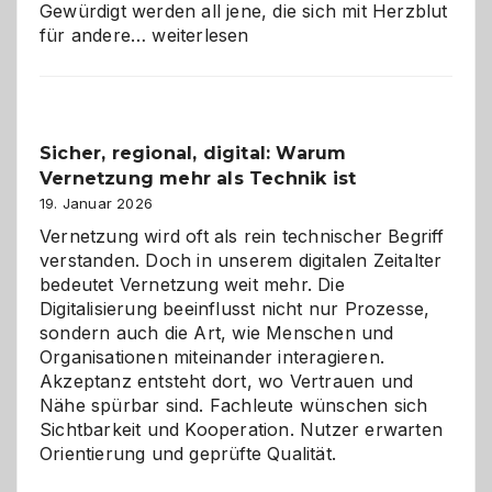
Gewürdigt werden all jene, die sich mit Herzblut
Kölner
für andere…
weiterlesen
Karneval
2026:
Feierlaune
und
Sicher, regional, digital: Warum
ein
Vernetzung mehr als Technik ist
dreifaches
Alaaf!
19. Januar 2026
Vernetzung wird oft als rein technischer Begriff
verstanden. Doch in unserem digitalen Zeitalter
bedeutet Vernetzung weit mehr. Die
Digitalisierung beeinflusst nicht nur Prozesse,
sondern auch die Art, wie Menschen und
Organisationen miteinander interagieren.
Akzeptanz entsteht dort, wo Vertrauen und
Nähe spürbar sind. Fachleute wünschen sich
Sichtbarkeit und Kooperation. Nutzer erwarten
Orientierung und geprüfte Qualität.