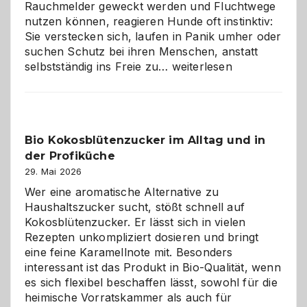
Rauchmelder geweckt werden und Fluchtwege
nutzen können, reagieren Hunde oft instinktiv:
Sie verstecken sich, laufen in Panik umher oder
suchen Schutz bei ihren Menschen, anstatt
Wenn
selbstständig ins Freie zu…
weiterlesen
der
beste
Freund
in
Bio Kokosblütenzucker im Alltag und in
Gefahr
der Profiküche
ist:
Brandschutz
29. Mai 2026
für
Wer eine aromatische Alternative zu
Hunde
Haushaltszucker sucht, stößt schnell auf
im
Kokosblütenzucker. Er lässt sich in vielen
eigenen
Rezepten unkompliziert dosieren und bringt
Zuhause
eine feine Karamellnote mit. Besonders
interessant ist das Produkt in Bio-Qualität, wenn
es sich flexibel beschaffen lässt, sowohl für die
heimische Vorratskammer als auch für