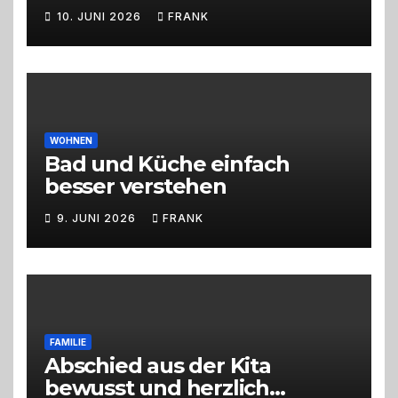
perfekten Eventorganisation
10. JUNI 2026
FRANK
Trend zu Outdoor-Events,
Erlebnisgastronomie und
Live-Cooking
WOHNEN
Bad und Küche einfach
besser verstehen
9. JUNI 2026
FRANK
FAMILIE
Abschied aus der Kita
bewusst und herzlich