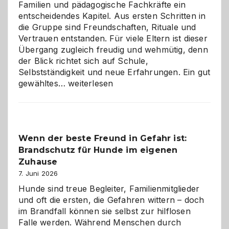
Familien und pädagogische Fachkräfte ein
entscheidendes Kapitel. Aus ersten Schritten in
die Gruppe sind Freundschaften, Rituale und
Vertrauen entstanden. Für viele Eltern ist dieser
Übergang zugleich freudig und wehmütig, denn
der Blick richtet sich auf Schule,
Selbstständigkeit und neue Erfahrungen. Ein gut
Abschied
gewähltes…
weiterlesen
aus
der
Kita
bewusst
Wenn der beste Freund in Gefahr ist:
und
Brandschutz für Hunde im eigenen
herzlich
gestalten
Zuhause
7. Juni 2026
Hunde sind treue Begleiter, Familienmitglieder
und oft die ersten, die Gefahren wittern – doch
im Brandfall können sie selbst zur hilflosen
Falle werden. Während Menschen durch