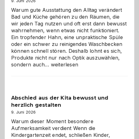
9. Juni 2026
Warum gute Ausstattung den Alltag verändert
Bad und Küche gehören zu den Räumen, die
wir jeden Tag nutzen und oft erst dann bewusst
wahrnehmen, wenn etwas nicht funktioniert.
Ein tropfender Hahn, eine unpraktische Spüle
oder ein schwer zu reinigendes Waschbecken
können schnell stören. Deshalb lohnt es sich,
Produkte nicht nur nach Optik auszuwählen,
Bad
sondern auch…
weiterlesen
und
Küche
einfach
besser
Abschied aus der Kita bewusst und
verstehen
herzlich gestalten
9. Juni 2026
Warum dieser Moment besondere
Aufmerksamkeit verdient Wenn die
Kindergartenzeit endet, schließen Kinder,