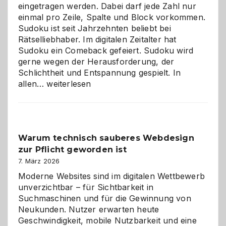
eingetragen werden. Dabei darf jede Zahl nur
einmal pro Zeile, Spalte und Block vorkommen.
Sudoku ist seit Jahrzehnten beliebt bei
Rätselliebhaber. Im digitalen Zeitalter hat
Sudoku ein Comeback gefeiert. Sudoku wird
gerne wegen der Herausforderung, der
Schlichtheit und Entspannung gespielt. In
Sudoku
allen…
weiterlesen
entdecken:
Der
Klassiker
unter
Warum technisch sauberes Webdesign
den
zur Pflicht geworden ist
Logikrätseln
7. März 2026
Moderne Websites sind im digitalen Wettbewerb
unverzichtbar – für Sichtbarkeit in
Suchmaschinen und für die Gewinnung von
Neukunden. Nutzer erwarten heute
Geschwindigkeit, mobile Nutzbarkeit und eine