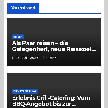
du
die
You missed
richtige
Entscheidung
REISEN
Als Paar reisen – die
Gelegenheit, neue Reiseziele
zu entdecken
26. JULI 2026
FRANK
DIENSTLEISTUNG
Erlebnis Grill-Catering: Vom
BBQ-Angebot bis zur