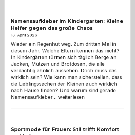
Verantwortung
–
wann
Namensaufkleber im Kindergarten: Kleine
ist
Helfer gegen das große Chaos
eine
Hundepension
16. April 2026
die
Wieder ein Regenhut weg. Zum dritten Mal in
richtige
diesem Jahr. Welche Eltern kennen das nicht?
Wahl?
In Kindergärten türmen sich täglich Berge an
Jacken, Mützen und Brotdosen, die alle
verdächtig ähnlich aussehen. Doch muss das
wirklich sein? Wie kann man sicherstellen, dass
die Lieblingssachen der Kleinen auch wirklich
nach Hause finden? Und warum sind gerade
Namensaufkleber
Namensaufkleber…
weiterlesen
im
Kindergarten:
Kleine
Helfer
Sportmode für Frauen: Stil trifft Komfort
gegen