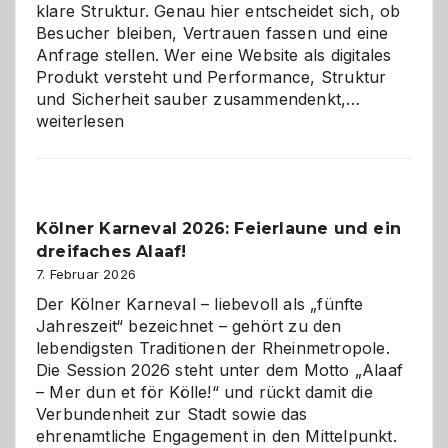
klare Struktur. Genau hier entscheidet sich, ob
Besucher bleiben, Vertrauen fassen und eine
Anfrage stellen. Wer eine Website als digitales
Produkt versteht und Performance, Struktur
Warum
und Sicherheit sauber zusammendenkt,…
technisch
weiterlesen
sauberes
Webdesig
zur
Pflicht
Kölner Karneval 2026: Feierlaune und ein
geworden
dreifaches Alaaf!
ist
7. Februar 2026
Der Kölner Karneval – liebevoll als „fünfte
Jahreszeit“ bezeichnet – gehört zu den
lebendigsten Traditionen der Rheinmetropole.
Die Session 2026 steht unter dem Motto „Alaaf
– Mer dun et för Kölle!“ und rückt damit die
Verbundenheit zur Stadt sowie das
ehrenamtliche Engagement in den Mittelpunkt.