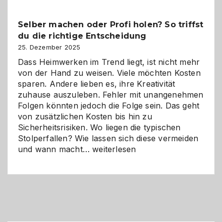
Überblick:
Chancen,
Selber machen oder Profi holen? So triffst
Herausforderungen
du die richtige Entscheidung
und
Zukunft
25. Dezember 2025
Dass Heimwerken im Trend liegt, ist nicht mehr
von der Hand zu weisen. Viele möchten Kosten
sparen. Andere lieben es, ihre Kreativität
zuhause auszuleben. Fehler mit unangenehmen
Folgen könnten jedoch die Folge sein. Das geht
von zusätzlichen Kosten bis hin zu
Sicherheitsrisiken. Wo liegen die typischen
Stolperfallen? Wie lassen sich diese vermeiden
Selber
und wann macht…
weiterlesen
machen
oder
Profi
holen?
So
triffst