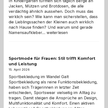
In Kindergärten türmen sich täglich Berge an
Jacken, Mützen und Brotdosen, die alle
verdächtig ähnlich aussehen. Doch muss das
wirklich sein? Wie kann man sicherstellen, dass
die Lieblingssachen der Kleinen auch wirklich
nach Hause finden? Und warum sind gerade
Namensaufkleber
Namensaufkleber…
weiterlesen
im
Kindergarten:
Kleine
Helfer
Sportmode für Frauen: Stil trifft Komfort
gegen
und Leistung
das
große
15. April 2026
Chaos
Sportbekleidung im Wandel Galt
Sportbekleidung als reine Funktionsbekleidung,
haben sich Trägerinnen in letzter Zeit
entschieden, Sportswear vielseitig im Alltag zu
tragen. Damit steigen die Ansprüche an Design,
Multifunktionalität und Komfort. Einen aktiven