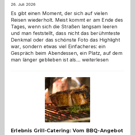
26. Juli 2026
Es gibt einen Moment, der sich auf vielen
Reisen wiederholt. Meist kommt er am Ende des
Tages, wenn sich die Straßen langsam leeren
und man feststellt, dass nicht das berühmteste
Denkmal oder das schönste Foto das Highlight
war, sondern etwas viel Einfacheres: ein
Gespräch beim Abendessen, ein Platz, auf dem
Als
man länger geblieben ist als…
weiterlesen
Paar
reisen
–
die
Gelegenheit,
neue
Reiseziele
zu
entdecken
Erlebnis Grill-Catering: Vom BBQ-Angebot