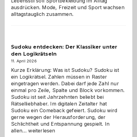
Lebensstil soll Sportbekleidung im Alltag
ausdrücken. Mode, Freizeit und Sport wachsen
alltagstauglich zusammen.
Sudoku entdecken: Der Klassiker unter
den Logikrätseln
11. April 2026
Kurze Erklärung: Was ist Sudoku? Sudoku ist
ein Logikrätsel. Zahlen müssen in Raster
eingetragen werden. Dabei darf jede Zahl nur
einmal pro Zeile, Spalte und Block vorkommen.
Sudoku ist seit Jahrzehnten beliebt bei
Rätselliebhaber. Im digitalen Zeitalter hat
Sudoku ein Comeback gefeiert. Sudoku wird
gerne wegen der Herausforderung, der
Schlichtheit und Entspannung gespielt. In
Sudoku
allen…
weiterlesen