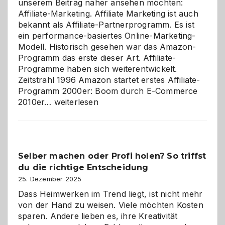
unserem Beitrag näher ansehen möchten:
Affiliate-Marketing. Affiliate Marketing ist auch
bekannt als Affiliate-Partnerprogramm. Es ist
ein performance-basiertes Online-Marketing-
Modell. Historisch gesehen war das Amazon-
Programm das erste dieser Art. Affiliate-
Programme haben sich weiterentwickelt.
Zeitstrahl 1996 Amazon startet erstes Affiliate-
Programm 2000er: Boom durch E-Commerce
Affiliate-
2010er…
weiterlesen
Programm
im
Überblick:
Chancen,
Selber machen oder Profi holen? So triffst
Herausforderungen
du die richtige Entscheidung
und
Zukunft
25. Dezember 2025
Dass Heimwerken im Trend liegt, ist nicht mehr
von der Hand zu weisen. Viele möchten Kosten
sparen. Andere lieben es, ihre Kreativität