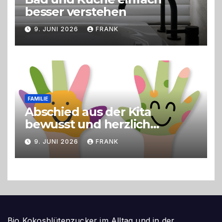
besser verstehen
9. JUNI 2026
FRANK
FAMILIE
Abschied aus der Kita
bewusst und herzlich
gestalten
9. JUNI 2026
FRANK
Bio Kokosblütenzucker im Alltag und in der