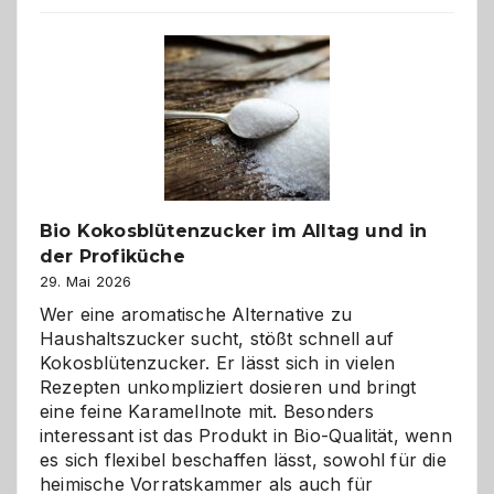
beste
Freund
in
Gefahr
ist:
Brandschutz
für
Hunde
im
Bio Kokosblütenzucker im Alltag und in
eigenen
der Profiküche
Zuhause
29. Mai 2026
Wer eine aromatische Alternative zu
Haushaltszucker sucht, stößt schnell auf
Kokosblütenzucker. Er lässt sich in vielen
Rezepten unkompliziert dosieren und bringt
eine feine Karamellnote mit. Besonders
interessant ist das Produkt in Bio-Qualität, wenn
es sich flexibel beschaffen lässt, sowohl für die
heimische Vorratskammer als auch für