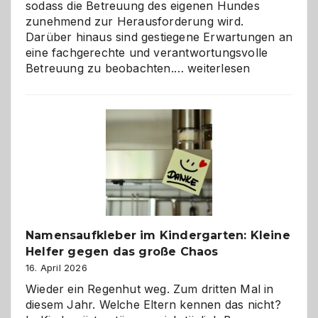
sodass die Betreuung des eigenen Hundes
zunehmend zur Herausforderung wird.
Darüber hinaus sind gestiegene Erwartungen an
eine fachgerechte und verantwortungsvolle
Betreuung
Betreuung zu beobachten.…
weiterlesen
mit
Verantwortung
–
wann
ist
eine
Hundepension
die
richtige
Wahl?
Namensaufkleber im Kindergarten: Kleine
Helfer gegen das große Chaos
16. April 2026
Wieder ein Regenhut weg. Zum dritten Mal in
diesem Jahr. Welche Eltern kennen das nicht?