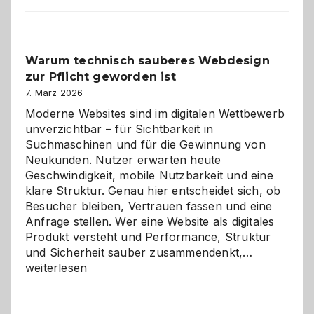
entdecken:
Der
Klassiker
unter
Warum technisch sauberes Webdesign
den
zur Pflicht geworden ist
Logikrätseln
7. März 2026
Moderne Websites sind im digitalen Wettbewerb
unverzichtbar – für Sichtbarkeit in
Suchmaschinen und für die Gewinnung von
Neukunden. Nutzer erwarten heute
Geschwindigkeit, mobile Nutzbarkeit und eine
klare Struktur. Genau hier entscheidet sich, ob
Besucher bleiben, Vertrauen fassen und eine
Anfrage stellen. Wer eine Website als digitales
Produkt versteht und Performance, Struktur
Warum
und Sicherheit sauber zusammendenkt,…
technisch
weiterlesen
sauberes
Webdesig
zur