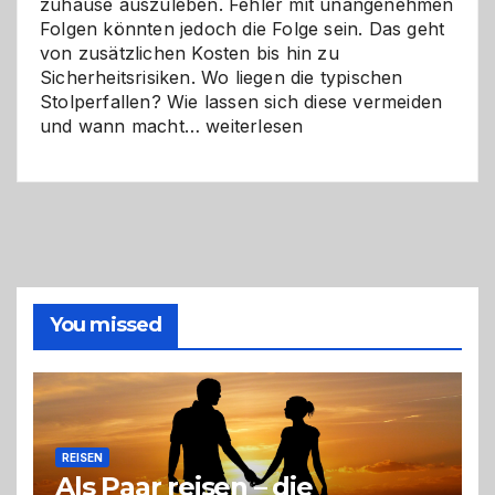
zuhause auszuleben. Fehler mit unangenehmen
Folgen könnten jedoch die Folge sein. Das geht
von zusätzlichen Kosten bis hin zu
Sicherheitsrisiken. Wo liegen die typischen
Stolperfallen? Wie lassen sich diese vermeiden
Selber
und wann macht…
weiterlesen
machen
oder
Profi
holen?
So
triffst
du
die
You missed
richtige
Entscheidung
REISEN
Als Paar reisen – die