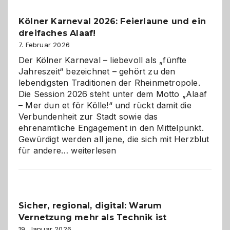
Pflicht
Kölner Karneval 2026: Feierlaune und ein
geworden
dreifaches Alaaf!
ist
7. Februar 2026
Der Kölner Karneval – liebevoll als „fünfte
Jahreszeit“ bezeichnet – gehört zu den
lebendigsten Traditionen der Rheinmetropole.
Die Session 2026 steht unter dem Motto „Alaaf
– Mer dun et för Kölle!“ und rückt damit die
Verbundenheit zur Stadt sowie das
ehrenamtliche Engagement in den Mittelpunkt.
Gewürdigt werden all jene, die sich mit Herzblut
Kölner
für andere…
weiterlesen
Karneval
2026:
Feierlaune
und
Sicher, regional, digital: Warum
ein
Vernetzung mehr als Technik ist
dreifaches
Alaaf!
19. Januar 2026