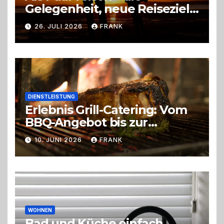
Gelegenheit, neue Reiseziele
zu entdecken
26. JULI 2026
FRANK
DIENSTLEISTUNG
Erlebnis Grill-Catering: Vom
BBQ-Angebot bis zur
perfekten Eventorganisation
10. JUNI 2026
FRANK
Trend zu Outdoor-Events,
Erlebnisgastronomie und
Live-Cooking
WOHNEN
Bad und Küche einfach