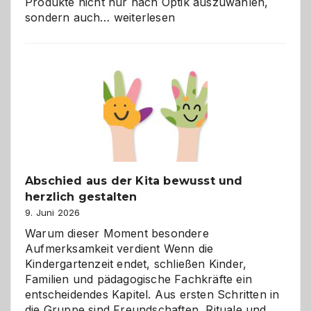
Produkte nicht nur nach Optik auszuwählen,
Bad
sondern auch…
weiterlesen
und
Küche
einfach
besser
verstehen
Abschied aus der Kita bewusst und
herzlich gestalten
9. Juni 2026
Warum dieser Moment besondere
Aufmerksamkeit verdient Wenn die
Kindergartenzeit endet, schließen Kinder,
Familien und pädagogische Fachkräfte ein
entscheidendes Kapitel. Aus ersten Schritten in
die Gruppe sind Freundschaften, Rituale und