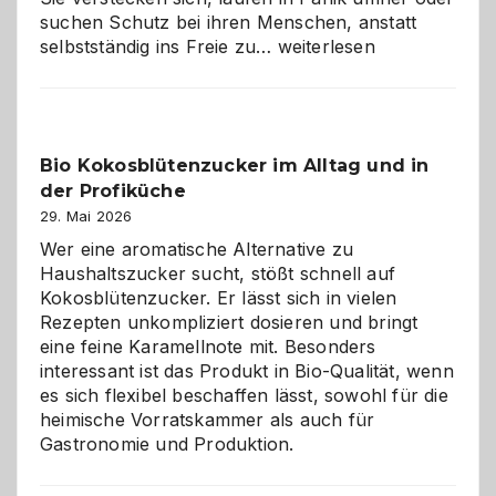
suchen Schutz bei ihren Menschen, anstatt
Wenn
selbstständig ins Freie zu…
weiterlesen
der
beste
Freund
in
Bio Kokosblütenzucker im Alltag und in
Gefahr
der Profiküche
ist:
Brandschutz
29. Mai 2026
für
Wer eine aromatische Alternative zu
Hunde
Haushaltszucker sucht, stößt schnell auf
im
Kokosblütenzucker. Er lässt sich in vielen
eigenen
Rezepten unkompliziert dosieren und bringt
Zuhause
eine feine Karamellnote mit. Besonders
interessant ist das Produkt in Bio-Qualität, wenn
es sich flexibel beschaffen lässt, sowohl für die
heimische Vorratskammer als auch für
Gastronomie und Produktion.