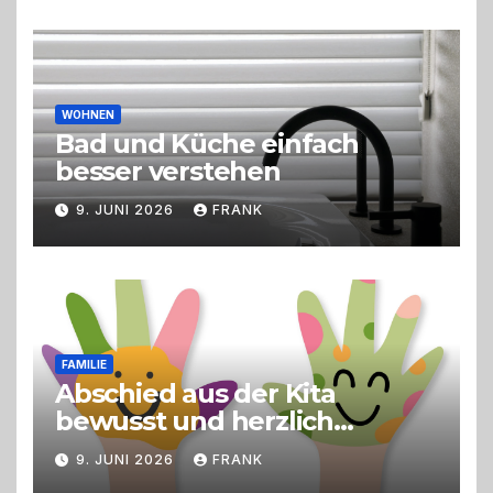
Erlebnisgastronomie und
Live-Cooking
WOHNEN
Bad und Küche einfach
besser verstehen
9. JUNI 2026
FRANK
FAMILIE
Abschied aus der Kita
bewusst und herzlich
gestalten
9. JUNI 2026
FRANK