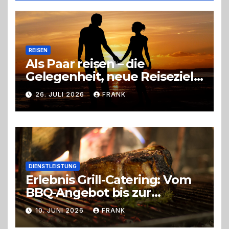
Entscheidung
REISEN
Als Paar reisen – die
Gelegenheit, neue Reiseziele
zu entdecken
26. JULI 2026
FRANK
DIENSTLEISTUNG
Erlebnis Grill-Catering: Vom
BBQ-Angebot bis zur
perfekten Eventorganisation
10. JUNI 2026
FRANK
Trend zu Outdoor-Events,