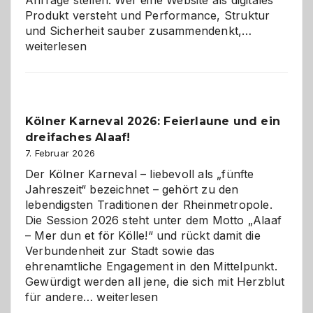
Anfrage stellen. Wer eine Website als digitales
Produkt versteht und Performance, Struktur
Warum
und Sicherheit sauber zusammendenkt,…
technisch
weiterlesen
sauberes
Webdesig
zur
Pflicht
Kölner Karneval 2026: Feierlaune und ein
geworden
dreifaches Alaaf!
ist
7. Februar 2026
Der Kölner Karneval – liebevoll als „fünfte
Jahreszeit“ bezeichnet – gehört zu den
lebendigsten Traditionen der Rheinmetropole.
Die Session 2026 steht unter dem Motto „Alaaf
– Mer dun et för Kölle!“ und rückt damit die
Verbundenheit zur Stadt sowie das
ehrenamtliche Engagement in den Mittelpunkt.
Gewürdigt werden all jene, die sich mit Herzblut
Kölner
für andere…
weiterlesen
Karneval