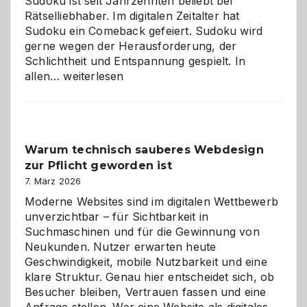
Sudoku ist seit Jahrzehnten beliebt bei
Rätselliebhaber. Im digitalen Zeitalter hat
Sudoku ein Comeback gefeiert. Sudoku wird
gerne wegen der Herausforderung, der
Schlichtheit und Entspannung gespielt. In
Sudoku
allen…
weiterlesen
entdecken:
Der
Klassiker
unter
Warum technisch sauberes Webdesign
den
zur Pflicht geworden ist
Logikrätseln
7. März 2026
Moderne Websites sind im digitalen Wettbewerb
unverzichtbar – für Sichtbarkeit in
Suchmaschinen und für die Gewinnung von
Neukunden. Nutzer erwarten heute
Geschwindigkeit, mobile Nutzbarkeit und eine
klare Struktur. Genau hier entscheidet sich, ob
Besucher bleiben, Vertrauen fassen und eine