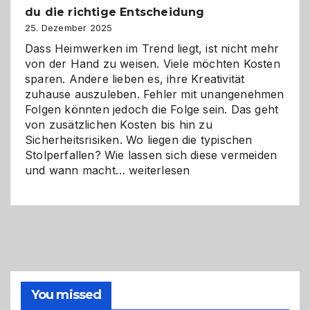
du die richtige Entscheidung
und
Zukunft
25. Dezember 2025
Dass Heimwerken im Trend liegt, ist nicht mehr
von der Hand zu weisen. Viele möchten Kosten
sparen. Andere lieben es, ihre Kreativität
zuhause auszuleben. Fehler mit unangenehmen
Folgen könnten jedoch die Folge sein. Das geht
von zusätzlichen Kosten bis hin zu
Sicherheitsrisiken. Wo liegen die typischen
Stolperfallen? Wie lassen sich diese vermeiden
Selber
und wann macht…
weiterlesen
machen
oder
Profi
holen?
So
triffst
du
die
You missed
richtige