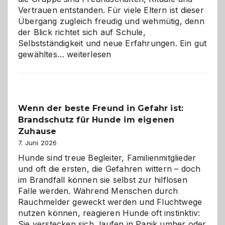
Vertrauen entstanden. Für viele Eltern ist dieser
Übergang zugleich freudig und wehmütig, denn
der Blick richtet sich auf Schule,
Selbstständigkeit und neue Erfahrungen. Ein gut
Abschied
gewähltes…
weiterlesen
aus
der
Kita
bewusst
Wenn der beste Freund in Gefahr ist:
und
Brandschutz für Hunde im eigenen
herzlich
gestalten
Zuhause
7. Juni 2026
Hunde sind treue Begleiter, Familienmitglieder
und oft die ersten, die Gefahren wittern – doch
im Brandfall können sie selbst zur hilflosen
Falle werden. Während Menschen durch
Rauchmelder geweckt werden und Fluchtwege
nutzen können, reagieren Hunde oft instinktiv:
Sie verstecken sich, laufen in Panik umher oder