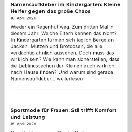
Namensaufkleber im Kindergarten: Kleine
ist
Helfer gegen das große Chaos
eine
Hundepension
16. April 2026
die
Wieder ein Regenhut weg. Zum dritten Mal in
richtige
diesem Jahr. Welche Eltern kennen das nicht?
Wahl?
In Kindergärten türmen sich täglich Berge an
Jacken, Mützen und Brotdosen, die alle
verdächtig ähnlich aussehen. Doch muss das
wirklich sein? Wie kann man sicherstellen, dass
die Lieblingssachen der Kleinen auch wirklich
nach Hause finden? Und warum sind gerade
Namensaufkleber
Namensaufkleber…
weiterlesen
im
Kindergarten:
Kleine
Helfer
Sportmode für Frauen: Stil trifft Komfort
gegen
und Leistung
das
große
15. April 2026
Chaos