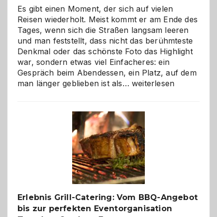
Es gibt einen Moment, der sich auf vielen
Reisen wiederholt. Meist kommt er am Ende des
Tages, wenn sich die Straßen langsam leeren
und man feststellt, dass nicht das berühmteste
Denkmal oder das schönste Foto das Highlight
war, sondern etwas viel Einfacheres: ein
Gespräch beim Abendessen, ein Platz, auf dem
Als
man länger geblieben ist als…
weiterlesen
Paar
reisen
–
die
Gelegenheit,
neue
Reiseziele
zu
entdecken
Erlebnis Grill-Catering: Vom BBQ-Angebot
bis zur perfekten Eventorganisation