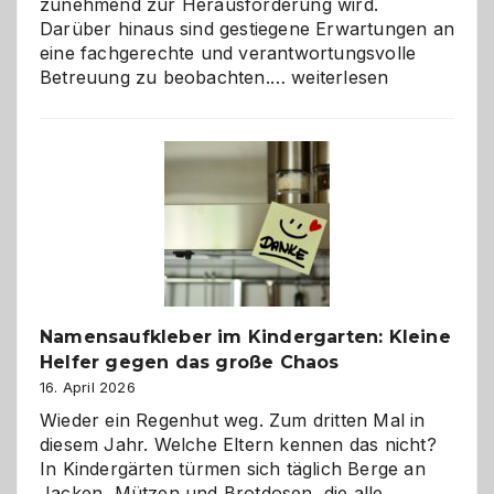
zunehmend zur Herausforderung wird.
Darüber hinaus sind gestiegene Erwartungen an
eine fachgerechte und verantwortungsvolle
Betreuung
Betreuung zu beobachten.…
weiterlesen
mit
Verantwortung
–
wann
ist
eine
Hundepension
die
richtige
Wahl?
Namensaufkleber im Kindergarten: Kleine
Helfer gegen das große Chaos
16. April 2026
Wieder ein Regenhut weg. Zum dritten Mal in
diesem Jahr. Welche Eltern kennen das nicht?
In Kindergärten türmen sich täglich Berge an
Jacken, Mützen und Brotdosen, die alle