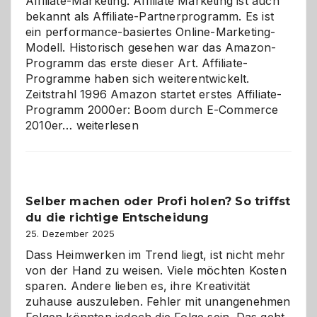
Affiliate-Marketing. Affiliate Marketing ist auch
bekannt als Affiliate-Partnerprogramm. Es ist
ein performance-basiertes Online-Marketing-
Modell. Historisch gesehen war das Amazon-
Programm das erste dieser Art. Affiliate-
Programme haben sich weiterentwickelt.
Zeitstrahl 1996 Amazon startet erstes Affiliate-
Programm 2000er: Boom durch E-Commerce
Affiliate-
2010er…
weiterlesen
Programm
im
Überblick:
Chancen,
Selber machen oder Profi holen? So triffst
Herausforderungen
du die richtige Entscheidung
und
Zukunft
25. Dezember 2025
Dass Heimwerken im Trend liegt, ist nicht mehr
von der Hand zu weisen. Viele möchten Kosten
sparen. Andere lieben es, ihre Kreativität
zuhause auszuleben. Fehler mit unangenehmen