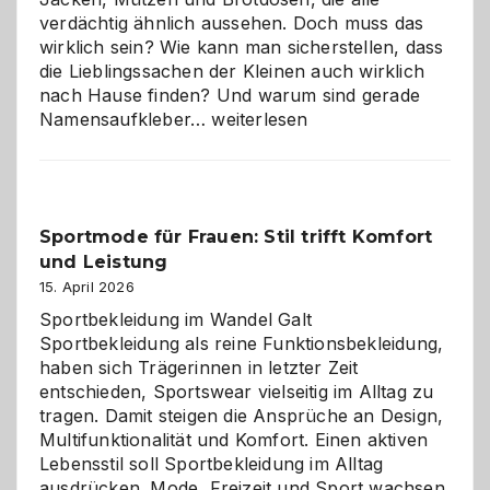
verdächtig ähnlich aussehen. Doch muss das
wirklich sein? Wie kann man sicherstellen, dass
die Lieblingssachen der Kleinen auch wirklich
nach Hause finden? Und warum sind gerade
Namensaufkleber
Namensaufkleber…
weiterlesen
im
Kindergarten:
Kleine
Helfer
Sportmode für Frauen: Stil trifft Komfort
gegen
und Leistung
das
große
15. April 2026
Chaos
Sportbekleidung im Wandel Galt
Sportbekleidung als reine Funktionsbekleidung,
haben sich Trägerinnen in letzter Zeit
entschieden, Sportswear vielseitig im Alltag zu
tragen. Damit steigen die Ansprüche an Design,
Multifunktionalität und Komfort. Einen aktiven
Lebensstil soll Sportbekleidung im Alltag
ausdrücken. Mode, Freizeit und Sport wachsen