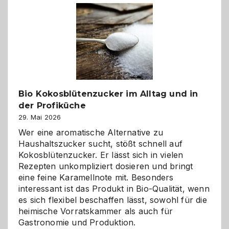
Freund
in
Gefahr
ist:
Brandschutz
für
Hunde
im
Bio Kokosblütenzucker im Alltag und in
eigenen
der Profiküche
Zuhause
29. Mai 2026
Wer eine aromatische Alternative zu
Haushaltszucker sucht, stößt schnell auf
Kokosblütenzucker. Er lässt sich in vielen
Rezepten unkompliziert dosieren und bringt
eine feine Karamellnote mit. Besonders
interessant ist das Produkt in Bio-Qualität, wenn
es sich flexibel beschaffen lässt, sowohl für die
heimische Vorratskammer als auch für
Gastronomie und Produktion.