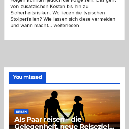
Folgen könnten jedoch die Folge sein. Das geht
von zusätzlichen Kosten bis hin zu
Sicherheitsrisiken. Wo liegen die typischen
Stolperfallen? Wie lassen sich diese vermeiden
Selber
und wann macht…
weiterlesen
machen
oder
Profi
holen?
So
triffst
du
die
You missed
richtige
Entscheidung
REISEN
Als Paar reisen – die
Gelegenheit, neue Reiseziele