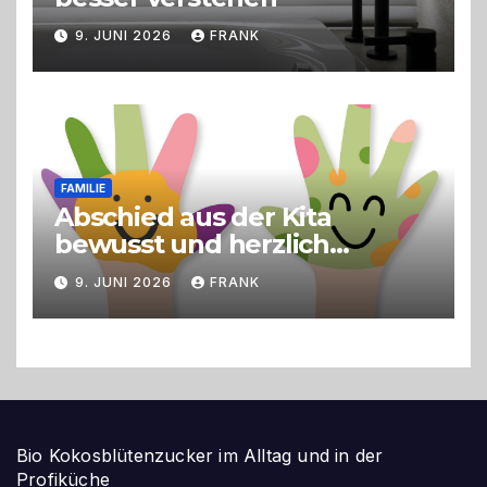
9. JUNI 2026
FRANK
FAMILIE
Abschied aus der Kita
bewusst und herzlich
gestalten
9. JUNI 2026
FRANK
Bio Kokosblütenzucker im Alltag und in der
Profiküche