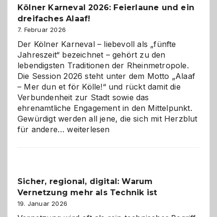
Kölner Karneval 2026: Feierlaune und ein
geworden
dreifaches Alaaf!
ist
7. Februar 2026
Der Kölner Karneval – liebevoll als „fünfte
Jahreszeit“ bezeichnet – gehört zu den
lebendigsten Traditionen der Rheinmetropole.
Die Session 2026 steht unter dem Motto „Alaaf
– Mer dun et för Kölle!“ und rückt damit die
Verbundenheit zur Stadt sowie das
ehrenamtliche Engagement in den Mittelpunkt.
Gewürdigt werden all jene, die sich mit Herzblut
Kölner
für andere…
weiterlesen
Karneval
2026:
Feierlaune
und
Sicher, regional, digital: Warum
ein
Vernetzung mehr als Technik ist
dreifaches
Alaaf!
19. Januar 2026