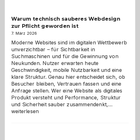
Klassiker
unter
Warum technisch sauberes Webdesign
den
zur Pflicht geworden ist
Logikrätseln
7. März 2026
Moderne Websites sind im digitalen Wettbewerb
unverzichtbar – für Sichtbarkeit in
Suchmaschinen und für die Gewinnung von
Neukunden. Nutzer erwarten heute
Geschwindigkeit, mobile Nutzbarkeit und eine
klare Struktur. Genau hier entscheidet sich, ob
Besucher bleiben, Vertrauen fassen und eine
Anfrage stellen. Wer eine Website als digitales
Produkt versteht und Performance, Struktur
Warum
und Sicherheit sauber zusammendenkt,…
technisch
weiterlesen
sauberes
Webdesig
zur
Pflicht