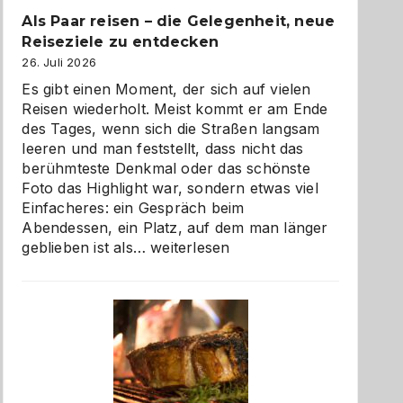
Als Paar reisen – die Gelegenheit, neue
Reiseziele zu entdecken
26. Juli 2026
Es gibt einen Moment, der sich auf vielen
Reisen wiederholt. Meist kommt er am Ende
des Tages, wenn sich die Straßen langsam
leeren und man feststellt, dass nicht das
berühmteste Denkmal oder das schönste
Foto das Highlight war, sondern etwas viel
Einfacheres: ein Gespräch beim
Abendessen, ein Platz, auf dem man länger
Als
geblieben ist als…
weiterlesen
Paar
reisen
–
die
Gelegenheit,
neue
Reiseziele