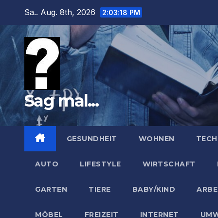
Zum
Sa.. Aug. 8th, 2026
2:03:19 PM
Inhalt
springen
Sag mal...
GESUNDHEIT
WOHNEN
TECH
AUTO
LIFESTYLE
WIRTSCHAFT
GARTEN
TIERE
BABY/KIND
ARBE
MÖBEL
FREIZEIT
INTERNET
UMW