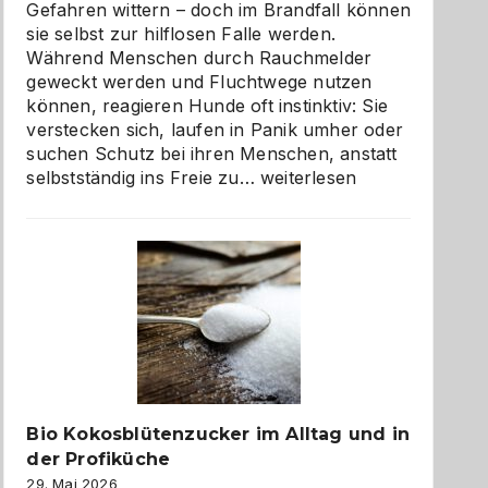
Gefahren wittern – doch im Brandfall können
sie selbst zur hilflosen Falle werden.
Während Menschen durch Rauchmelder
geweckt werden und Fluchtwege nutzen
können, reagieren Hunde oft instinktiv: Sie
verstecken sich, laufen in Panik umher oder
suchen Schutz bei ihren Menschen, anstatt
Wenn
selbstständig ins Freie zu…
weiterlesen
der
beste
Freund
in
Gefahr
ist:
Brandschutz
für
Hunde
im
Bio Kokosblütenzucker im Alltag und in
eigenen
der Profiküche
Zuhause
29. Mai 2026