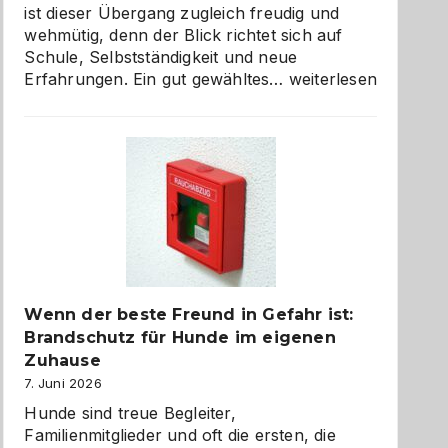
ist dieser Übergang zugleich freudig und
wehmütig, denn der Blick richtet sich auf
Schule, Selbstständigkeit und neue
Abschied
Erfahrungen. Ein gut gewähltes…
weiterlesen
aus
der
Kita
bewusst
und
herzlich
gestalten
Wenn der beste Freund in Gefahr ist:
Brandschutz für Hunde im eigenen
Zuhause
7. Juni 2026
Hunde sind treue Begleiter,
Familienmitglieder und oft die ersten, die