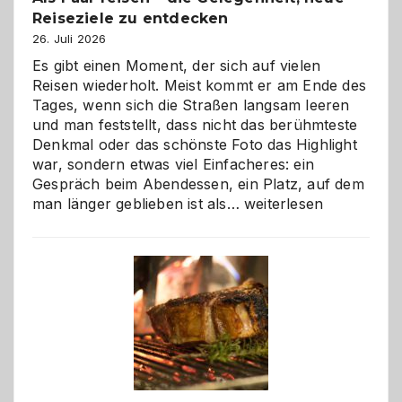
Reiseziele zu entdecken
26. Juli 2026
Es gibt einen Moment, der sich auf vielen
Reisen wiederholt. Meist kommt er am Ende des
Tages, wenn sich die Straßen langsam leeren
und man feststellt, dass nicht das berühmteste
Denkmal oder das schönste Foto das Highlight
war, sondern etwas viel Einfacheres: ein
Gespräch beim Abendessen, ein Platz, auf dem
Als
man länger geblieben ist als…
weiterlesen
Paar
reisen
–
die
Gelegenheit,
neue
Reiseziele
zu
entdecken