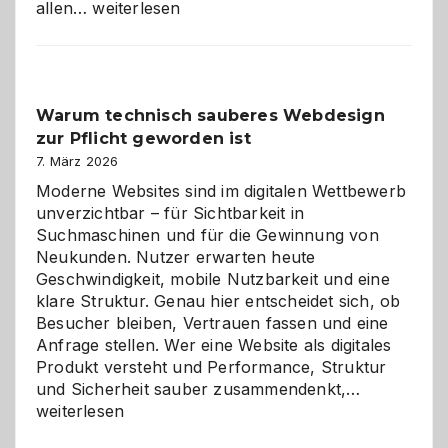
Sudoku
allen…
weiterlesen
entdecken:
Der
Klassiker
unter
Warum technisch sauberes Webdesign
den
zur Pflicht geworden ist
Logikrätseln
7. März 2026
Moderne Websites sind im digitalen Wettbewerb
unverzichtbar – für Sichtbarkeit in
Suchmaschinen und für die Gewinnung von
Neukunden. Nutzer erwarten heute
Geschwindigkeit, mobile Nutzbarkeit und eine
klare Struktur. Genau hier entscheidet sich, ob
Besucher bleiben, Vertrauen fassen und eine
Anfrage stellen. Wer eine Website als digitales
Produkt versteht und Performance, Struktur
Warum
und Sicherheit sauber zusammendenkt,…
technisch
weiterlesen
sauberes