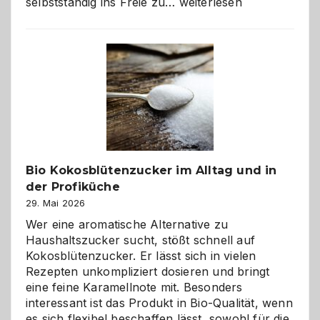
Wenn
selbstständig ins Freie zu…
weiterlesen
der
beste
Freund
in
Gefahr
ist:
Brandschutz
für
Hunde
im
Bio Kokosblütenzucker im Alltag und in
eigenen
der Profiküche
Zuhause
29. Mai 2026
Wer eine aromatische Alternative zu
Haushaltszucker sucht, stößt schnell auf
Kokosblütenzucker. Er lässt sich in vielen
Rezepten unkompliziert dosieren und bringt
eine feine Karamellnote mit. Besonders
interessant ist das Produkt in Bio-Qualität, wenn
es sich flexibel beschaffen lässt, sowohl für die