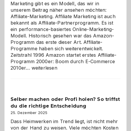
Marketing gibt es ein Modell, das wir in
unserem Beitrag näher ansehen möchten:
Affiliate-Marketing. Affiliate Marketing ist auch
bekannt als Affiliate-Partnerprogramm. Es ist
ein performance-basiertes Online-Marketing-
Modell. Historisch gesehen war das Amazon-
Programm das erste dieser Art. Affiliate-
Programme haben sich weiterentwickelt.
Zeitstrahl 1996 Amazon startet erstes Affiliate-
Programm 2000er: Boom durch E-Commerce
Affiliate-
2010er…
weiterlesen
Programm
im
Überblick:
Chancen,
Selber machen oder Profi holen? So triffst
Herausforderungen
du die richtige Entscheidung
und
Zukunft
25. Dezember 2025
Dass Heimwerken im Trend liegt, ist nicht mehr
von der Hand zu weisen. Viele möchten Kosten