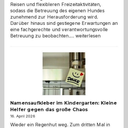
Reisen und flexibleren Freizeitaktivitäten,
sodass die Betreuung des eigenen Hundes
zunehmend zur Herausforderung wird.
Darüber hinaus sind gestiegene Erwartungen an
eine fachgerechte und verantwortungsvolle
Betreuung
Betreuung zu beobachten.…
weiterlesen
mit
Verantwortung
–
wann
ist
eine
Hundepension
die
richtige
Wahl?
Namensaufkleber im Kindergarten: Kleine
Helfer gegen das große Chaos
16. April 2026
Wieder ein Regenhut weg. Zum dritten Mal in