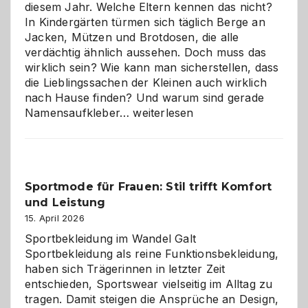
diesem Jahr. Welche Eltern kennen das nicht?
In Kindergärten türmen sich täglich Berge an
Jacken, Mützen und Brotdosen, die alle
verdächtig ähnlich aussehen. Doch muss das
wirklich sein? Wie kann man sicherstellen, dass
die Lieblingssachen der Kleinen auch wirklich
nach Hause finden? Und warum sind gerade
Namensaufkleber
Namensaufkleber…
weiterlesen
im
Kindergarten:
Kleine
Helfer
Sportmode für Frauen: Stil trifft Komfort
gegen
und Leistung
das
große
15. April 2026
Chaos
Sportbekleidung im Wandel Galt
Sportbekleidung als reine Funktionsbekleidung,
haben sich Trägerinnen in letzter Zeit
entschieden, Sportswear vielseitig im Alltag zu
tragen. Damit steigen die Ansprüche an Design,