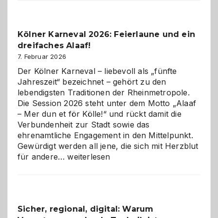
Webdesig
zur
Pflicht
Kölner Karneval 2026: Feierlaune und ein
geworden
dreifaches Alaaf!
ist
7. Februar 2026
Der Kölner Karneval – liebevoll als „fünfte
Jahreszeit“ bezeichnet – gehört zu den
lebendigsten Traditionen der Rheinmetropole.
Die Session 2026 steht unter dem Motto „Alaaf
– Mer dun et för Kölle!“ und rückt damit die
Verbundenheit zur Stadt sowie das
ehrenamtliche Engagement in den Mittelpunkt.
Gewürdigt werden all jene, die sich mit Herzblut
Kölner
für andere…
weiterlesen
Karneval
2026:
Feierlaune
und
Sicher, regional, digital: Warum
ein