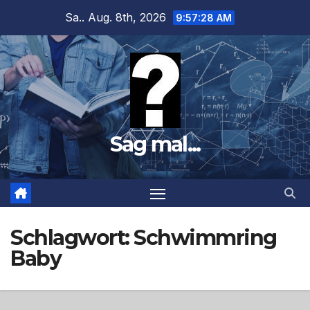
Zum
Sa.. Aug. 8th, 2026
9:57:29 AM
Inhalt
springen
Sag mal...
Schlagwort:
Schwimmring
Baby