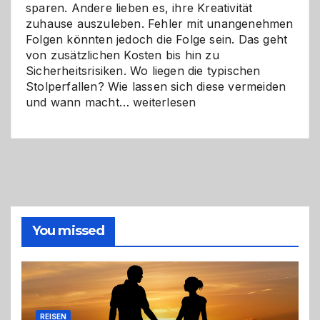
sparen. Andere lieben es, ihre Kreativität
zuhause auszuleben. Fehler mit unangenehmen
Folgen könnten jedoch die Folge sein. Das geht
von zusätzlichen Kosten bis hin zu
Sicherheitsrisiken. Wo liegen die typischen
Stolperfallen? Wie lassen sich diese vermeiden
Selber
und wann macht…
weiterlesen
machen
oder
Profi
holen?
So
triffst
du
die
You missed
richtige
Entscheidung
REISEN