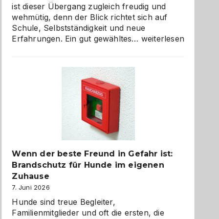
ist dieser Übergang zugleich freudig und
wehmütig, denn der Blick richtet sich auf
Schule, Selbstständigkeit und neue
Abschied
Erfahrungen. Ein gut gewähltes…
weiterlesen
aus
der
Kita
bewusst
und
herzlich
gestalten
Wenn der beste Freund in Gefahr ist:
Brandschutz für Hunde im eigenen
Zuhause
7. Juni 2026
Hunde sind treue Begleiter,
Familienmitglieder und oft die ersten, die