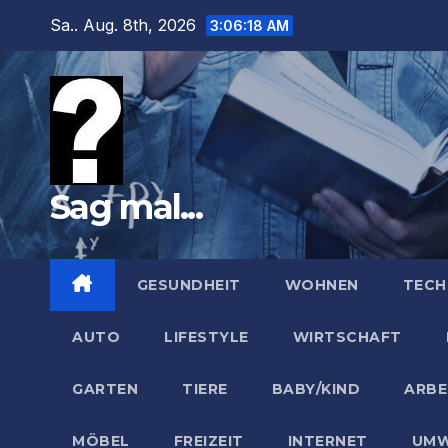
Zum
Sa.. Aug. 8th, 2026
3:06:19 AM
Inhalt
springen
Sag mal...
GESUNDHEIT
WOHNEN
TECH
AUTO
LIFESTYLE
WIRTSCHAFT
GARTEN
TIERE
BABY/KIND
ARBE
MÖBEL
FREIZEIT
INTERNET
UMW