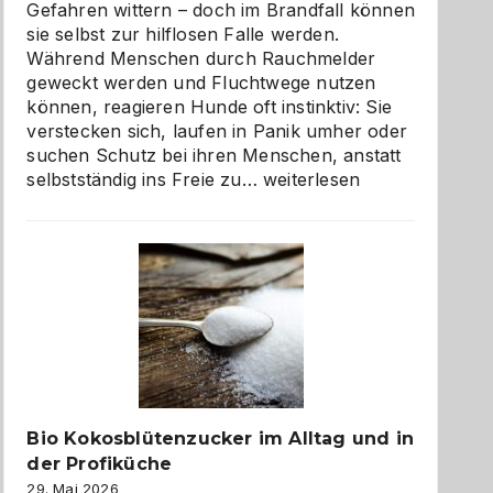
Gefahren wittern – doch im Brandfall können
sie selbst zur hilflosen Falle werden.
Während Menschen durch Rauchmelder
geweckt werden und Fluchtwege nutzen
können, reagieren Hunde oft instinktiv: Sie
verstecken sich, laufen in Panik umher oder
suchen Schutz bei ihren Menschen, anstatt
Wenn
selbstständig ins Freie zu…
weiterlesen
der
beste
Freund
in
Gefahr
ist:
Brandschutz
für
Hunde
im
Bio Kokosblütenzucker im Alltag und in
eigenen
der Profiküche
Zuhause
29. Mai 2026