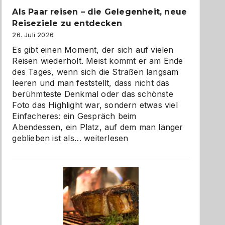
Als Paar reisen – die Gelegenheit, neue
Reiseziele zu entdecken
26. Juli 2026
Es gibt einen Moment, der sich auf vielen
Reisen wiederholt. Meist kommt er am Ende
des Tages, wenn sich die Straßen langsam
leeren und man feststellt, dass nicht das
berühmteste Denkmal oder das schönste
Foto das Highlight war, sondern etwas viel
Einfacheres: ein Gespräch beim
Abendessen, ein Platz, auf dem man länger
Als
geblieben ist als…
weiterlesen
Paar
reisen
–
die
Gelegenheit,
neue
Reiseziele