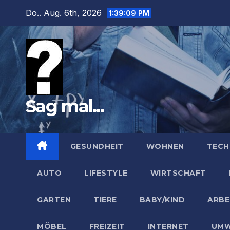
Zum
Do.. Aug. 6th, 2026
1:39:10 PM
Inhalt
springen
Sag mal...
GESUNDHEIT
WOHNEN
TECH
AUTO
LIFESTYLE
WIRTSCHAFT
GARTEN
TIERE
BABY/KIND
ARBE
MÖBEL
FREIZEIT
INTERNET
UMW