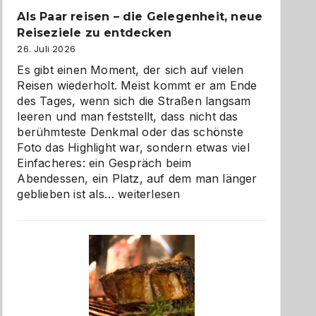
Als Paar reisen – die Gelegenheit, neue
Reiseziele zu entdecken
26. Juli 2026
Es gibt einen Moment, der sich auf vielen
Reisen wiederholt. Meist kommt er am Ende
des Tages, wenn sich die Straßen langsam
leeren und man feststellt, dass nicht das
berühmteste Denkmal oder das schönste
Foto das Highlight war, sondern etwas viel
Einfacheres: ein Gespräch beim
Abendessen, ein Platz, auf dem man länger
Als
geblieben ist als…
weiterlesen
Paar
reisen
–
die
Gelegenheit,
neue
Reiseziele