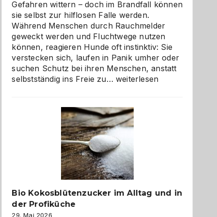
Gefahren wittern – doch im Brandfall können
sie selbst zur hilflosen Falle werden.
Während Menschen durch Rauchmelder
geweckt werden und Fluchtwege nutzen
können, reagieren Hunde oft instinktiv: Sie
verstecken sich, laufen in Panik umher oder
suchen Schutz bei ihren Menschen, anstatt
Wenn
selbstständig ins Freie zu…
weiterlesen
der
beste
Freund
in
Gefahr
ist:
Brandschutz
für
Hunde
im
Bio Kokosblütenzucker im Alltag und in
eigenen
der Profiküche
Zuhause
29. Mai 2026