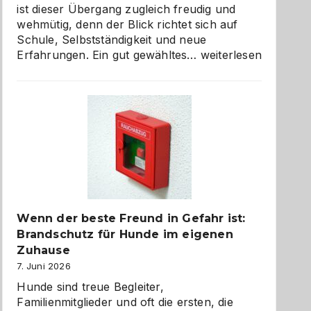
ist dieser Übergang zugleich freudig und
wehmütig, denn der Blick richtet sich auf
Schule, Selbstständigkeit und neue
Abschied
Erfahrungen. Ein gut gewähltes…
weiterlesen
aus
der
Kita
bewusst
und
herzlich
gestalten
Wenn der beste Freund in Gefahr ist:
Brandschutz für Hunde im eigenen
Zuhause
7. Juni 2026
Hunde sind treue Begleiter,
Familienmitglieder und oft die ersten, die