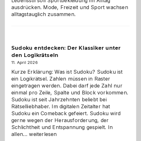
Lebensstil soll Sportbekleidung im Alltag
ausdrücken. Mode, Freizeit und Sport wachsen
alltagstauglich zusammen.
Sudoku entdecken: Der Klassiker unter
den Logikrätseln
11. April 2026
Kurze Erklärung: Was ist Sudoku? Sudoku ist
ein Logikrätsel. Zahlen müssen in Raster
eingetragen werden. Dabei darf jede Zahl nur
einmal pro Zeile, Spalte und Block vorkommen.
Sudoku ist seit Jahrzehnten beliebt bei
Rätselliebhaber. Im digitalen Zeitalter hat
Sudoku ein Comeback gefeiert. Sudoku wird
gerne wegen der Herausforderung, der
Schlichtheit und Entspannung gespielt. In
Sudoku
allen…
weiterlesen
entdecken: