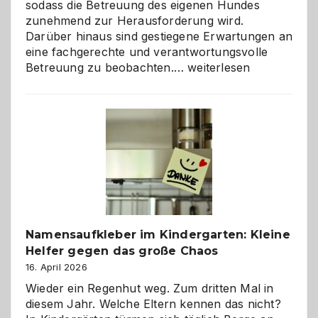
sodass die Betreuung des eigenen Hundes
zunehmend zur Herausforderung wird.
Darüber hinaus sind gestiegene Erwartungen an
eine fachgerechte und verantwortungsvolle
Betreuung
Betreuung zu beobachten.…
weiterlesen
mit
Verantwortung
–
wann
ist
eine
Hundepension
die
richtige
Wahl?
Namensaufkleber im Kindergarten: Kleine
Helfer gegen das große Chaos
16. April 2026
Wieder ein Regenhut weg. Zum dritten Mal in
diesem Jahr. Welche Eltern kennen das nicht?