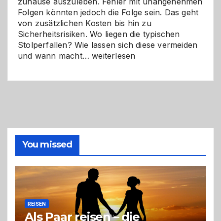
zuhause auszuleben. Fehler mit unangenehmen
Folgen könnten jedoch die Folge sein. Das geht
von zusätzlichen Kosten bis hin zu
Sicherheitsrisiken. Wo liegen die typischen
Stolperfallen? Wie lassen sich diese vermeiden
Selber
und wann macht…
weiterlesen
machen
oder
Profi
holen?
So
triffst
du
die
You missed
richtige
Entscheidung
REISEN
Als Paar reisen – die