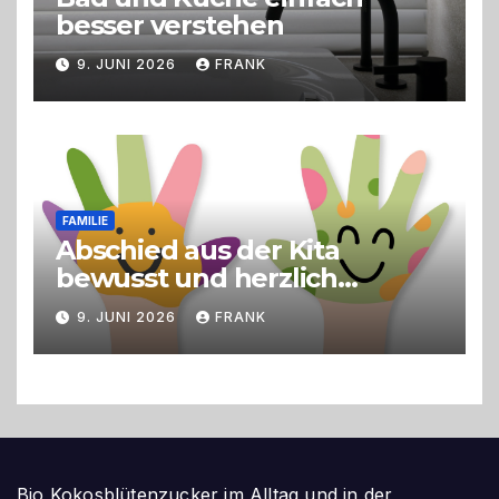
besser verstehen
9. JUNI 2026
FRANK
FAMILIE
Abschied aus der Kita
bewusst und herzlich
gestalten
9. JUNI 2026
FRANK
Bio Kokosblütenzucker im Alltag und in der