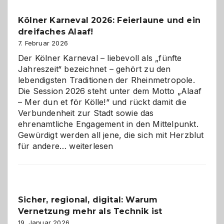
Pflicht
Kölner Karneval 2026: Feierlaune und ein
geworden
dreifaches Alaaf!
ist
7. Februar 2026
Der Kölner Karneval – liebevoll als „fünfte
Jahreszeit“ bezeichnet – gehört zu den
lebendigsten Traditionen der Rheinmetropole.
Die Session 2026 steht unter dem Motto „Alaaf
– Mer dun et för Kölle!“ und rückt damit die
Verbundenheit zur Stadt sowie das
ehrenamtliche Engagement in den Mittelpunkt.
Gewürdigt werden all jene, die sich mit Herzblut
Kölner
für andere…
weiterlesen
Karneval
2026:
Feierlaune
und
Sicher, regional, digital: Warum
ein
Vernetzung mehr als Technik ist
dreifaches
Alaaf!
19. Januar 2026