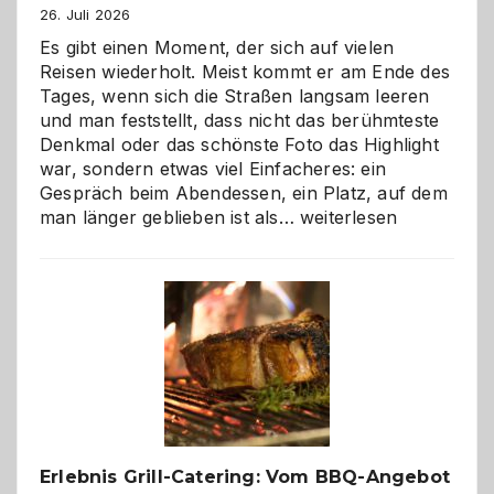
26. Juli 2026
Es gibt einen Moment, der sich auf vielen
Reisen wiederholt. Meist kommt er am Ende des
Tages, wenn sich die Straßen langsam leeren
und man feststellt, dass nicht das berühmteste
Denkmal oder das schönste Foto das Highlight
war, sondern etwas viel Einfacheres: ein
Gespräch beim Abendessen, ein Platz, auf dem
Als
man länger geblieben ist als…
weiterlesen
Paar
reisen
–
die
Gelegenheit,
neue
Reiseziele
zu
entdecken
Erlebnis Grill-Catering: Vom BBQ-Angebot