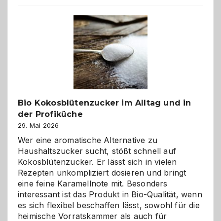
beste
Freund
in
Gefahr
ist:
Brandschutz
für
Hunde
im
Bio Kokosblütenzucker im Alltag und in
eigenen
der Profiküche
Zuhause
29. Mai 2026
Wer eine aromatische Alternative zu
Haushaltszucker sucht, stößt schnell auf
Kokosblütenzucker. Er lässt sich in vielen
Rezepten unkompliziert dosieren und bringt
eine feine Karamellnote mit. Besonders
interessant ist das Produkt in Bio-Qualität, wenn
es sich flexibel beschaffen lässt, sowohl für die
heimische Vorratskammer als auch für