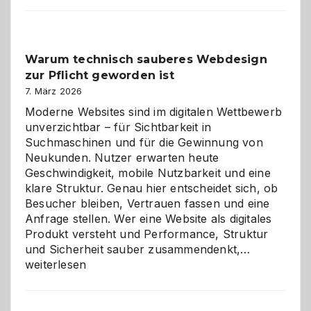
Der
Klassiker
unter
Warum technisch sauberes Webdesign
den
zur Pflicht geworden ist
Logikrätseln
7. März 2026
Moderne Websites sind im digitalen Wettbewerb
unverzichtbar – für Sichtbarkeit in
Suchmaschinen und für die Gewinnung von
Neukunden. Nutzer erwarten heute
Geschwindigkeit, mobile Nutzbarkeit und eine
klare Struktur. Genau hier entscheidet sich, ob
Besucher bleiben, Vertrauen fassen und eine
Anfrage stellen. Wer eine Website als digitales
Produkt versteht und Performance, Struktur
Warum
und Sicherheit sauber zusammendenkt,…
technisch
weiterlesen
sauberes
Webdesig
zur