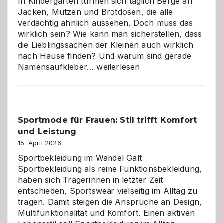
In Kindergärten türmen sich täglich Berge an
Jacken, Mützen und Brotdosen, die alle
verdächtig ähnlich aussehen. Doch muss das
wirklich sein? Wie kann man sicherstellen, dass
die Lieblingssachen der Kleinen auch wirklich
nach Hause finden? Und warum sind gerade
Namensaufkleber
Namensaufkleber…
weiterlesen
im
Kindergarten:
Kleine
Helfer
Sportmode für Frauen: Stil trifft Komfort
gegen
und Leistung
das
große
15. April 2026
Chaos
Sportbekleidung im Wandel Galt
Sportbekleidung als reine Funktionsbekleidung,
haben sich Trägerinnen in letzter Zeit
entschieden, Sportswear vielseitig im Alltag zu
tragen. Damit steigen die Ansprüche an Design,
Multifunktionalität und Komfort. Einen aktiven