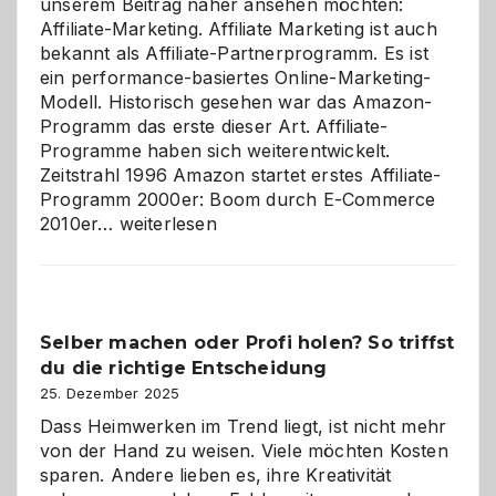
unserem Beitrag näher ansehen möchten:
Affiliate-Marketing. Affiliate Marketing ist auch
bekannt als Affiliate-Partnerprogramm. Es ist
ein performance-basiertes Online-Marketing-
Modell. Historisch gesehen war das Amazon-
Programm das erste dieser Art. Affiliate-
Programme haben sich weiterentwickelt.
Zeitstrahl 1996 Amazon startet erstes Affiliate-
Programm 2000er: Boom durch E-Commerce
Affiliate-
2010er…
weiterlesen
Programm
im
Überblick:
Chancen,
Selber machen oder Profi holen? So triffst
Herausforderungen
du die richtige Entscheidung
und
Zukunft
25. Dezember 2025
Dass Heimwerken im Trend liegt, ist nicht mehr
von der Hand zu weisen. Viele möchten Kosten
sparen. Andere lieben es, ihre Kreativität