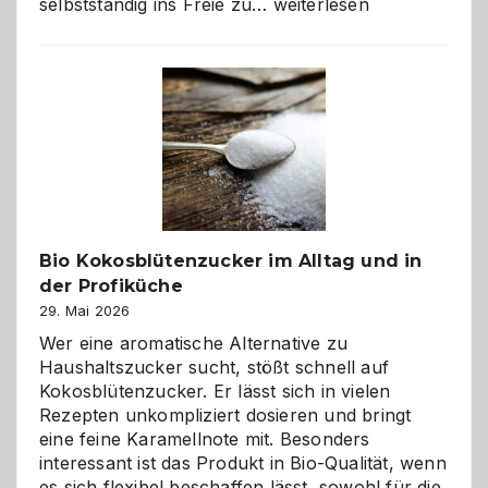
Wenn
selbstständig ins Freie zu…
weiterlesen
der
beste
Freund
in
Gefahr
ist:
Brandschutz
für
Hunde
im
Bio Kokosblütenzucker im Alltag und in
eigenen
der Profiküche
Zuhause
29. Mai 2026
Wer eine aromatische Alternative zu
Haushaltszucker sucht, stößt schnell auf
Kokosblütenzucker. Er lässt sich in vielen
Rezepten unkompliziert dosieren und bringt
eine feine Karamellnote mit. Besonders
interessant ist das Produkt in Bio-Qualität, wenn
es sich flexibel beschaffen lässt, sowohl für die