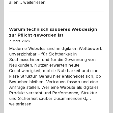
Sudoku
allen…
weiterlesen
entdecken:
Der
Klassiker
unter
Warum technisch sauberes Webdesign
den
zur Pflicht geworden ist
Logikrätseln
7. März 2026
Moderne Websites sind im digitalen Wettbewerb
unverzichtbar – für Sichtbarkeit in
Suchmaschinen und für die Gewinnung von
Neukunden. Nutzer erwarten heute
Geschwindigkeit, mobile Nutzbarkeit und eine
klare Struktur. Genau hier entscheidet sich, ob
Besucher bleiben, Vertrauen fassen und eine
Anfrage stellen. Wer eine Website als digitales
Produkt versteht und Performance, Struktur
Warum
und Sicherheit sauber zusammendenkt,…
technisch
weiterlesen
sauberes