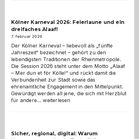
Webdesig
zur
Pflicht
Kölner Karneval 2026: Feierlaune und ein
geworden
dreifaches Alaaf!
ist
7. Februar 2026
Der Kölner Karneval – liebevoll als „fünfte
Jahreszeit“ bezeichnet – gehört zu den
lebendigsten Traditionen der Rheinmetropole.
Die Session 2026 steht unter dem Motto „Alaaf
– Mer dun et för Kölle!“ und rückt damit die
Verbundenheit zur Stadt sowie das
ehrenamtliche Engagement in den Mittelpunkt.
Gewürdigt werden all jene, die sich mit Herzblut
Kölner
für andere…
weiterlesen
Karneval
2026:
Feierlaune
und
Sicher, regional, digital: Warum
ein