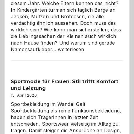
diesem Jahr. Welche Eltern kennen das nicht?
In Kindergärten türmen sich täglich Berge an
Jacken, Mützen und Brotdosen, die alle
verdächtig ähnlich aussehen. Doch muss das
wirklich sein? Wie kann man sicherstellen, dass
die Lieblingssachen der Kleinen auch wirklich
nach Hause finden? Und warum sind gerade
Namensaufkleber
Namensaufkleber…
weiterlesen
im
Kindergarten:
Kleine
Helfer
Sportmode für Frauen: Stil trifft Komfort
gegen
und Leistung
das
große
15. April 2026
Chaos
Sportbekleidung im Wandel Galt
Sportbekleidung als reine Funktionsbekleidung,
haben sich Trägerinnen in letzter Zeit
entschieden, Sportswear vielseitig im Alltag zu
tragen. Damit steigen die Ansprüche an Design,