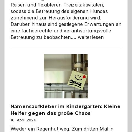
Reisen und flexibleren Freizeitaktivitäten,
sodass die Betreuung des eigenen Hundes
zunehmend zur Herausforderung wird.
Darüber hinaus sind gestiegene Erwartungen an
eine fachgerechte und verantwortungsvolle
Betreuung
Betreuung zu beobachten.…
weiterlesen
mit
Verantwortung
–
wann
ist
eine
Hundepension
die
richtige
Wahl?
Namensaufkleber im Kindergarten: Kleine
Helfer gegen das große Chaos
16. April 2026
Wieder ein Regenhut weg. Zum dritten Mal in