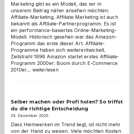
Marketing gibt es ein Modell, das wir in
unserem Beitrag näher ansehen möchten:
Affiliate-Marketing. Affiliate Marketing ist auch
bekannt als Affiliate-Partnerprogramm. Es ist
ein performance-basiertes Online-Marketing-
Modell. Historisch gesehen war das Amazon-
Programm das erste dieser Art. Affiliate-
Programme haben sich weiterentwickelt.
Zeitstrahl 1996 Amazon startet erstes Affiliate-
Programm 2000er: Boom durch E-Commerce
Affiliate-
2010er…
weiterlesen
Programm
im
Überblick:
Chancen,
Selber machen oder Profi holen? So triffst
Herausforderungen
du die richtige Entscheidung
und
Zukunft
25. Dezember 2025
Dass Heimwerken im Trend liegt, ist nicht mehr
von der Hand zu weisen. Viele möchten Kosten