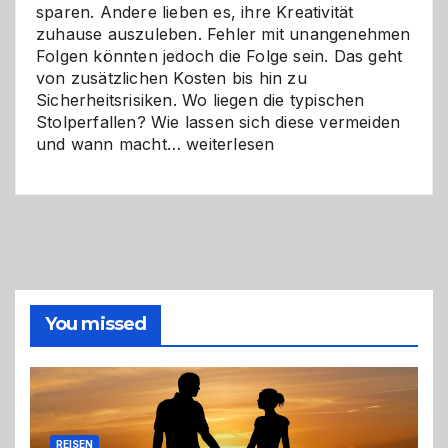
sparen. Andere lieben es, ihre Kreativität
zuhause auszuleben. Fehler mit unangenehmen
Folgen könnten jedoch die Folge sein. Das geht
von zusätzlichen Kosten bis hin zu
Sicherheitsrisiken. Wo liegen die typischen
Stolperfallen? Wie lassen sich diese vermeiden
Selber
und wann macht…
weiterlesen
machen
oder
Profi
holen?
So
triffst
du
die
You missed
richtige
Entscheidung
REISEN