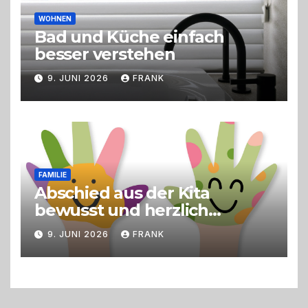
WOHNEN
Bad und Küche einfach
besser verstehen
9. JUNI 2026
FRANK
FAMILIE
Abschied aus der Kita
bewusst und herzlich
gestalten
9. JUNI 2026
FRANK