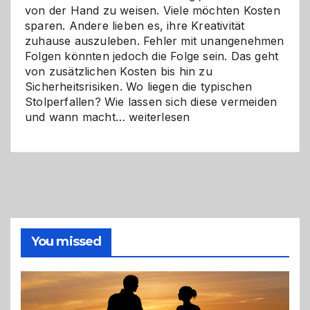
von der Hand zu weisen. Viele möchten Kosten
sparen. Andere lieben es, ihre Kreativität
zuhause auszuleben. Fehler mit unangenehmen
Folgen könnten jedoch die Folge sein. Das geht
von zusätzlichen Kosten bis hin zu
Sicherheitsrisiken. Wo liegen die typischen
Stolperfallen? Wie lassen sich diese vermeiden
Selber
und wann macht…
weiterlesen
machen
oder
Profi
holen?
So
triffst
du
die
You missed
richtige
Entscheidung