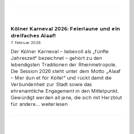
sauberes
Webdesig
zur
Pflicht
Kölner Karneval 2026: Feierlaune und ein
geworden
dreifaches Alaaf!
ist
7. Februar 2026
Der Kölner Karneval – liebevoll als „fünfte
Jahreszeit“ bezeichnet – gehört zu den
lebendigsten Traditionen der Rheinmetropole.
Die Session 2026 steht unter dem Motto „Alaaf
– Mer dun et för Kölle!“ und rückt damit die
Verbundenheit zur Stadt sowie das
ehrenamtliche Engagement in den Mittelpunkt.
Gewürdigt werden all jene, die sich mit Herzblut
Kölner
für andere…
weiterlesen
Karneval
2026:
Feierlaune
und