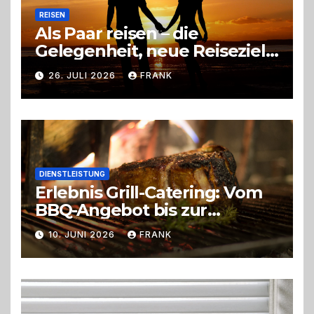
REISEN
Als Paar reisen – die
Gelegenheit, neue Reiseziele
zu entdecken
26. JULI 2026
FRANK
DIENSTLEISTUNG
Erlebnis Grill-Catering: Vom
BBQ-Angebot bis zur
perfekten Eventorganisation
10. JUNI 2026
FRANK
Trend zu Outdoor-Events,
Erlebnisgastronomie und
Live-Cooking