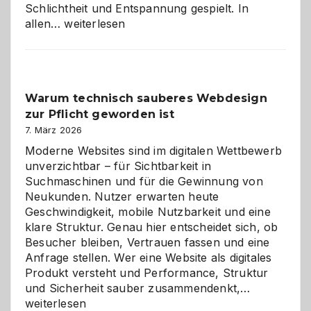
Schlichtheit und Entspannung gespielt. In
Sudoku
allen…
weiterlesen
entdecken:
Der
Klassiker
unter
Warum technisch sauberes Webdesign
den
zur Pflicht geworden ist
Logikrätseln
7. März 2026
Moderne Websites sind im digitalen Wettbewerb
unverzichtbar – für Sichtbarkeit in
Suchmaschinen und für die Gewinnung von
Neukunden. Nutzer erwarten heute
Geschwindigkeit, mobile Nutzbarkeit und eine
klare Struktur. Genau hier entscheidet sich, ob
Besucher bleiben, Vertrauen fassen und eine
Anfrage stellen. Wer eine Website als digitales
Produkt versteht und Performance, Struktur
Warum
und Sicherheit sauber zusammendenkt,…
technisch
weiterlesen