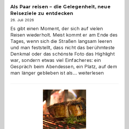
Als Paar reisen – die Gelegenheit, neue
Reiseziele zu entdecken
26. Juli 2026
Es gibt einen Moment, der sich auf vielen
Reisen wiederholt. Meist kommt er am Ende des
Tages, wenn sich die Straßen langsam leeren
und man feststellt, dass nicht das berühmteste
Denkmal oder das schönste Foto das Highlight
war, sondern etwas viel Einfacheres: ein
Gespräch beim Abendessen, ein Platz, auf dem
Als
man länger geblieben ist als…
weiterlesen
Paar
reisen
–
die
Gelegenheit,
neue
Reiseziele
zu