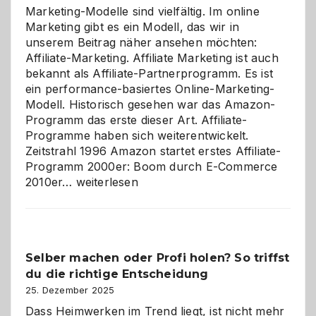
Marketing-Modelle sind vielfältig. Im online
Marketing gibt es ein Modell, das wir in
unserem Beitrag näher ansehen möchten:
Affiliate-Marketing. Affiliate Marketing ist auch
bekannt als Affiliate-Partnerprogramm. Es ist
ein performance-basiertes Online-Marketing-
Modell. Historisch gesehen war das Amazon-
Programm das erste dieser Art. Affiliate-
Programme haben sich weiterentwickelt.
Zeitstrahl 1996 Amazon startet erstes Affiliate-
Programm 2000er: Boom durch E-Commerce
Affiliate-
2010er…
weiterlesen
Programm
im
Überblick:
Chancen,
Selber machen oder Profi holen? So triffst
Herausforderungen
du die richtige Entscheidung
und
Zukunft
25. Dezember 2025
Dass Heimwerken im Trend liegt, ist nicht mehr