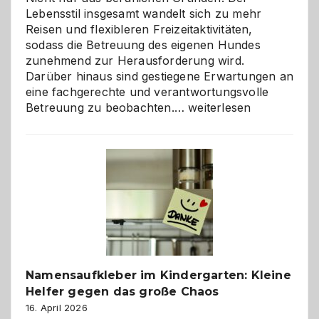
Lebensstil insgesamt wandelt sich zu mehr
Reisen und flexibleren Freizeitaktivitäten,
sodass die Betreuung des eigenen Hundes
zunehmend zur Herausforderung wird.
Darüber hinaus sind gestiegene Erwartungen an
eine fachgerechte und verantwortungsvolle
Betreuung
Betreuung zu beobachten.…
weiterlesen
mit
Verantwortung
–
wann
ist
eine
Hundepension
die
richtige
Wahl?
Namensaufkleber im Kindergarten: Kleine
Helfer gegen das große Chaos
16. April 2026