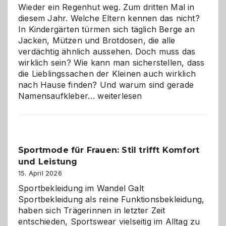
Wieder ein Regenhut weg. Zum dritten Mal in
diesem Jahr. Welche Eltern kennen das nicht?
In Kindergärten türmen sich täglich Berge an
Jacken, Mützen und Brotdosen, die alle
verdächtig ähnlich aussehen. Doch muss das
wirklich sein? Wie kann man sicherstellen, dass
die Lieblingssachen der Kleinen auch wirklich
nach Hause finden? Und warum sind gerade
Namensaufkleber
Namensaufkleber…
weiterlesen
im
Kindergarten:
Kleine
Helfer
Sportmode für Frauen: Stil trifft Komfort
gegen
und Leistung
das
große
15. April 2026
Chaos
Sportbekleidung im Wandel Galt
Sportbekleidung als reine Funktionsbekleidung,
haben sich Trägerinnen in letzter Zeit
entschieden, Sportswear vielseitig im Alltag zu