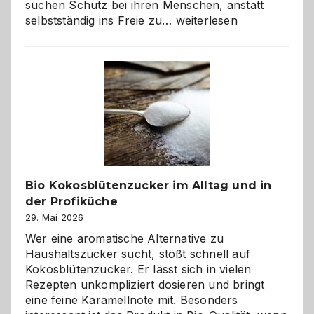
suchen Schutz bei ihren Menschen, anstatt
Wenn
selbstständig ins Freie zu…
weiterlesen
der
beste
Freund
in
Gefahr
ist:
Brandschutz
für
Hunde
im
Bio Kokosblütenzucker im Alltag und in
eigenen
der Profiküche
Zuhause
29. Mai 2026
Wer eine aromatische Alternative zu
Haushaltszucker sucht, stößt schnell auf
Kokosblütenzucker. Er lässt sich in vielen
Rezepten unkompliziert dosieren und bringt
eine feine Karamellnote mit. Besonders