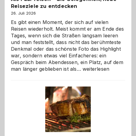
Reiseziele zu entdecken
26. Juli 2026
Es gibt einen Moment, der sich auf vielen
Reisen wiederholt. Meist kommt er am Ende des
Tages, wenn sich die Straßen langsam leeren
und man feststellt, dass nicht das berühmteste
Denkmal oder das schönste Foto das Highlight
war, sondern etwas viel Einfacheres: ein
Gespräch beim Abendessen, ein Platz, auf dem
Als
man länger geblieben ist als…
weiterlesen
Paar
reisen
–
die
Gelegenheit,
neue
Reiseziele
zu
entdecken