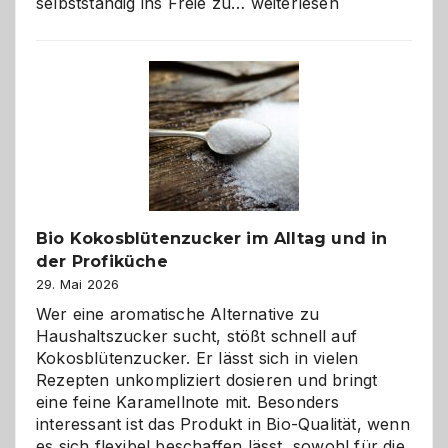
Wenn
selbstständig ins Freie zu…
weiterlesen
der
beste
Freund
in
Gefahr
ist:
Brandschutz
für
Hunde
im
Bio Kokosblütenzucker im Alltag und in
eigenen
der Profiküche
Zuhause
29. Mai 2026
Wer eine aromatische Alternative zu
Haushaltszucker sucht, stößt schnell auf
Kokosblütenzucker. Er lässt sich in vielen
Rezepten unkompliziert dosieren und bringt
eine feine Karamellnote mit. Besonders
interessant ist das Produkt in Bio-Qualität, wenn
es sich flexibel beschaffen lässt, sowohl für die