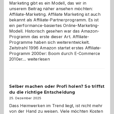
Marketing gibt es ein Modell, das wir in
unserem Beitrag näher ansehen möchten:
Affiliate-Marketing. Affiliate Marketing ist auch
bekannt als Affiliate-Partnerprogramm. Es ist
ein performance-basiertes Online-Marketing-
Modell. Historisch gesehen war das Amazon-
Programm das erste dieser Art. Affiliate-
Programme haben sich weiterentwickelt.
Zeitstrahl 1996 Amazon startet erstes Affiliate-
Programm 2000er: Boom durch E-Commerce
Affiliate-
2010er…
weiterlesen
Programm
im
Überblick:
Chancen,
Selber machen oder Profi holen? So triffst
Herausforderungen
du die richtige Entscheidung
und
Zukunft
25. Dezember 2025
Dass Heimwerken im Trend liegt, ist nicht mehr
von der Hand zu weisen. Viele möchten Kosten