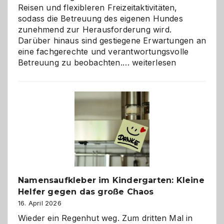
Reisen und flexibleren Freizeitaktivitäten,
sodass die Betreuung des eigenen Hundes
zunehmend zur Herausforderung wird.
Darüber hinaus sind gestiegene Erwartungen an
eine fachgerechte und verantwortungsvolle
Betreuung
Betreuung zu beobachten.…
weiterlesen
mit
Verantwortung
–
wann
ist
eine
Hundepension
die
richtige
Wahl?
Namensaufkleber im Kindergarten: Kleine
Helfer gegen das große Chaos
16. April 2026
Wieder ein Regenhut weg. Zum dritten Mal in