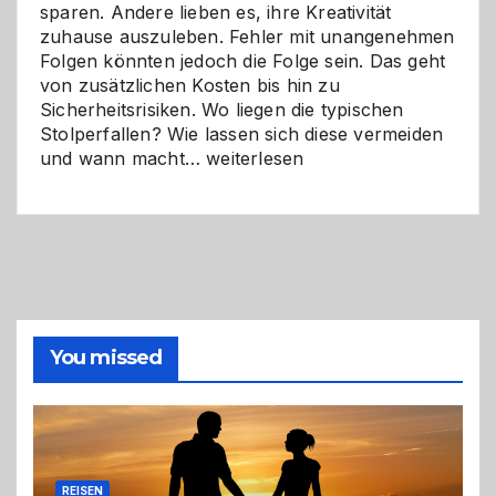
sparen. Andere lieben es, ihre Kreativität
zuhause auszuleben. Fehler mit unangenehmen
Folgen könnten jedoch die Folge sein. Das geht
von zusätzlichen Kosten bis hin zu
Sicherheitsrisiken. Wo liegen die typischen
Stolperfallen? Wie lassen sich diese vermeiden
Selber
und wann macht…
weiterlesen
machen
oder
Profi
holen?
So
triffst
du
die
You missed
richtige
Entscheidung
REISEN