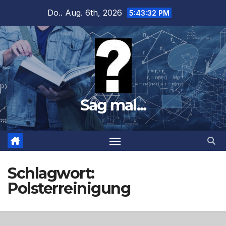
Zum
Do.. Aug. 6th, 2026
5:43:33 PM
Inhalt
springen
Sag mal...
Schlagwort:
Polsterreinigung