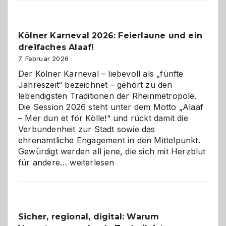
Webdesig
zur
Pflicht
Kölner Karneval 2026: Feierlaune und ein
geworden
dreifaches Alaaf!
ist
7. Februar 2026
Der Kölner Karneval – liebevoll als „fünfte
Jahreszeit“ bezeichnet – gehört zu den
lebendigsten Traditionen der Rheinmetropole.
Die Session 2026 steht unter dem Motto „Alaaf
– Mer dun et för Kölle!“ und rückt damit die
Verbundenheit zur Stadt sowie das
ehrenamtliche Engagement in den Mittelpunkt.
Gewürdigt werden all jene, die sich mit Herzblut
Kölner
für andere…
weiterlesen
Karneval
2026:
Feierlaune
und
Sicher, regional, digital: Warum
ein