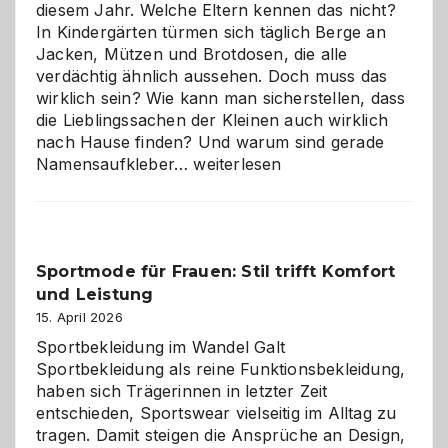
diesem Jahr. Welche Eltern kennen das nicht?
In Kindergärten türmen sich täglich Berge an
Jacken, Mützen und Brotdosen, die alle
verdächtig ähnlich aussehen. Doch muss das
wirklich sein? Wie kann man sicherstellen, dass
die Lieblingssachen der Kleinen auch wirklich
nach Hause finden? Und warum sind gerade
Namensaufkleber
Namensaufkleber…
weiterlesen
im
Kindergarten:
Kleine
Helfer
Sportmode für Frauen: Stil trifft Komfort
gegen
und Leistung
das
große
15. April 2026
Chaos
Sportbekleidung im Wandel Galt
Sportbekleidung als reine Funktionsbekleidung,
haben sich Trägerinnen in letzter Zeit
entschieden, Sportswear vielseitig im Alltag zu
tragen. Damit steigen die Ansprüche an Design,