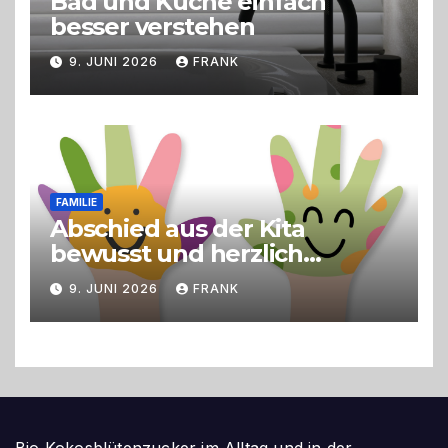
Bad und Küche einfach
besser verstehen
9. JUNI 2026
FRANK
FAMILIE
Abschied aus der Kita
bewusst und herzlich
gestalten
9. JUNI 2026
FRANK