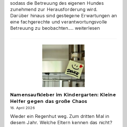
sodass die Betreuung des eigenen Hundes
zunehmend zur Herausforderung wird.
Darüber hinaus sind gestiegene Erwartungen an
eine fachgerechte und verantwortungsvolle
Betreuung
Betreuung zu beobachten.…
weiterlesen
mit
Verantwortung
–
wann
ist
eine
Hundepension
die
richtige
Wahl?
Namensaufkleber im Kindergarten: Kleine
Helfer gegen das große Chaos
16. April 2026
Wieder ein Regenhut weg. Zum dritten Mal in
diesem Jahr. Welche Eltern kennen das nicht?