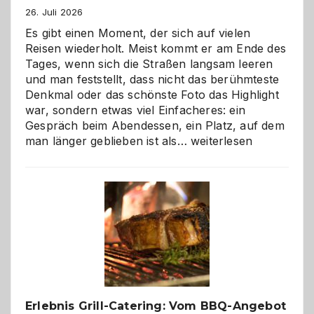
26. Juli 2026
Es gibt einen Moment, der sich auf vielen
Reisen wiederholt. Meist kommt er am Ende des
Tages, wenn sich die Straßen langsam leeren
und man feststellt, dass nicht das berühmteste
Denkmal oder das schönste Foto das Highlight
war, sondern etwas viel Einfacheres: ein
Gespräch beim Abendessen, ein Platz, auf dem
Als
man länger geblieben ist als…
weiterlesen
Paar
reisen
–
die
Gelegenheit,
neue
Reiseziele
zu
entdecken
Erlebnis Grill-Catering: Vom BBQ-Angebot