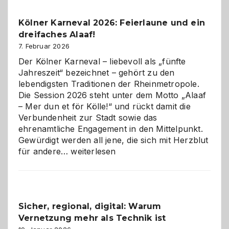
zur
Pflicht
Kölner Karneval 2026: Feierlaune und ein
geworden
dreifaches Alaaf!
ist
7. Februar 2026
Der Kölner Karneval – liebevoll als „fünfte
Jahreszeit“ bezeichnet – gehört zu den
lebendigsten Traditionen der Rheinmetropole.
Die Session 2026 steht unter dem Motto „Alaaf
– Mer dun et för Kölle!“ und rückt damit die
Verbundenheit zur Stadt sowie das
ehrenamtliche Engagement in den Mittelpunkt.
Gewürdigt werden all jene, die sich mit Herzblut
Kölner
für andere…
weiterlesen
Karneval
2026:
Feierlaune
und
Sicher, regional, digital: Warum
ein
Vernetzung mehr als Technik ist
dreifaches