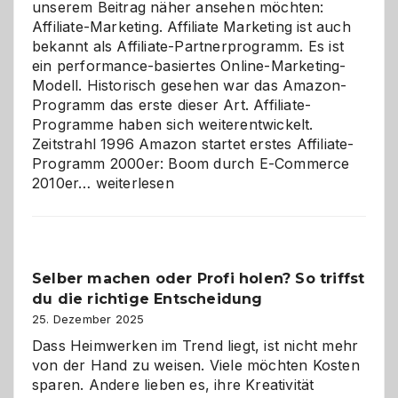
unserem Beitrag näher ansehen möchten:
Affiliate-Marketing. Affiliate Marketing ist auch
bekannt als Affiliate-Partnerprogramm. Es ist
ein performance-basiertes Online-Marketing-
Modell. Historisch gesehen war das Amazon-
Programm das erste dieser Art. Affiliate-
Programme haben sich weiterentwickelt.
Zeitstrahl 1996 Amazon startet erstes Affiliate-
Programm 2000er: Boom durch E-Commerce
Affiliate-
2010er…
weiterlesen
Programm
im
Überblick:
Chancen,
Selber machen oder Profi holen? So triffst
Herausforderungen
du die richtige Entscheidung
und
Zukunft
25. Dezember 2025
Dass Heimwerken im Trend liegt, ist nicht mehr
von der Hand zu weisen. Viele möchten Kosten
sparen. Andere lieben es, ihre Kreativität