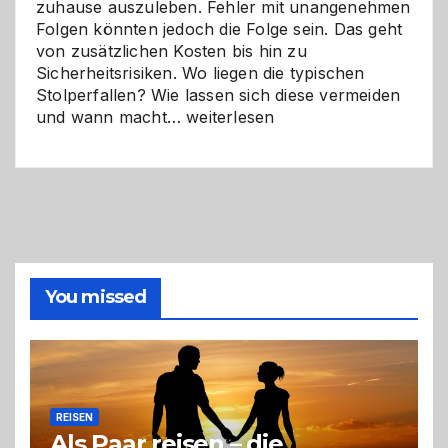
zuhause auszuleben. Fehler mit unangenehmen
Folgen könnten jedoch die Folge sein. Das geht
von zusätzlichen Kosten bis hin zu
Sicherheitsrisiken. Wo liegen die typischen
Stolperfallen? Wie lassen sich diese vermeiden
Selber
und wann macht…
weiterlesen
machen
oder
Profi
holen?
So
triffst
du
die
You missed
richtige
Entscheidung
REISEN
Als Paar reisen – die