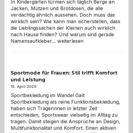
In Kindergärten türmen sich täglich Berge an
Jacken, Mützen und Brotdosen, die alle
verdächtig ähnlich aussehen. Doch muss das
wirklich sein? Wie kann man sicherstellen, dass
die Lieblingssachen der Kleinen auch wirklich
nach Hause finden? Und warum sind gerade
Namensaufkleber
Namensaufkleber…
weiterlesen
im
Kindergarten:
Kleine
Helfer
Sportmode für Frauen: Stil trifft Komfort
gegen
und Leistung
das
große
15. April 2026
Chaos
Sportbekleidung im Wandel Galt
Sportbekleidung als reine Funktionsbekleidung,
haben sich Trägerinnen in letzter Zeit
entschieden, Sportswear vielseitig im Alltag zu
tragen. Damit steigen die Ansprüche an Design,
Multifunktionalität und Komfort. Einen aktiven