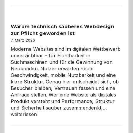
entdecken:
Der
Klassiker
unter
Warum technisch sauberes Webdesign
den
zur Pflicht geworden ist
Logikrätseln
7. März 2026
Moderne Websites sind im digitalen Wettbewerb
unverzichtbar – für Sichtbarkeit in
Suchmaschinen und für die Gewinnung von
Neukunden. Nutzer erwarten heute
Geschwindigkeit, mobile Nutzbarkeit und eine
klare Struktur. Genau hier entscheidet sich, ob
Besucher bleiben, Vertrauen fassen und eine
Anfrage stellen. Wer eine Website als digitales
Produkt versteht und Performance, Struktur
Warum
und Sicherheit sauber zusammendenkt,…
technisch
weiterlesen
sauberes
Webdesig