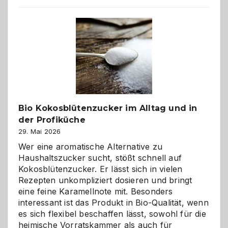
beste
Freund
in
Gefahr
ist:
Brandschutz
für
Hunde
im
Bio Kokosblütenzucker im Alltag und in
eigenen
der Profiküche
Zuhause
29. Mai 2026
Wer eine aromatische Alternative zu
Haushaltszucker sucht, stößt schnell auf
Kokosblütenzucker. Er lässt sich in vielen
Rezepten unkompliziert dosieren und bringt
eine feine Karamellnote mit. Besonders
interessant ist das Produkt in Bio-Qualität, wenn
es sich flexibel beschaffen lässt, sowohl für die
heimische Vorratskammer als auch für