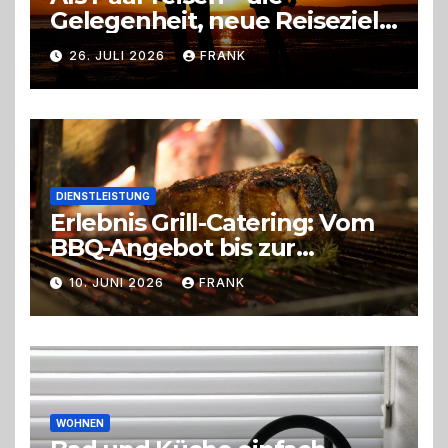
Gelegenheit, neue Reiseziele
zu entdecken
26. JULI 2026
FRANK
DIENSTLEISTUNG
Erlebnis Grill-Catering: Vom
BBQ-Angebot bis zur
perfekten Eventorganisation
10. JUNI 2026
FRANK
Trend zu Outdoor-Events,
Erlebnisgastronomie und
Live-Cooking
WOHNEN