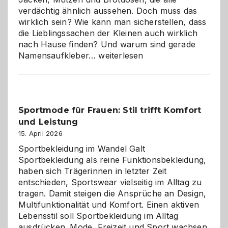
verdächtig ähnlich aussehen. Doch muss das
wirklich sein? Wie kann man sicherstellen, dass
die Lieblingssachen der Kleinen auch wirklich
nach Hause finden? Und warum sind gerade
Namensaufkleber
Namensaufkleber…
weiterlesen
im
Kindergarten:
Kleine
Helfer
Sportmode für Frauen: Stil trifft Komfort
gegen
und Leistung
das
große
15. April 2026
Chaos
Sportbekleidung im Wandel Galt
Sportbekleidung als reine Funktionsbekleidung,
haben sich Trägerinnen in letzter Zeit
entschieden, Sportswear vielseitig im Alltag zu
tragen. Damit steigen die Ansprüche an Design,
Multifunktionalität und Komfort. Einen aktiven
Lebensstil soll Sportbekleidung im Alltag
ausdrücken. Mode, Freizeit und Sport wachsen