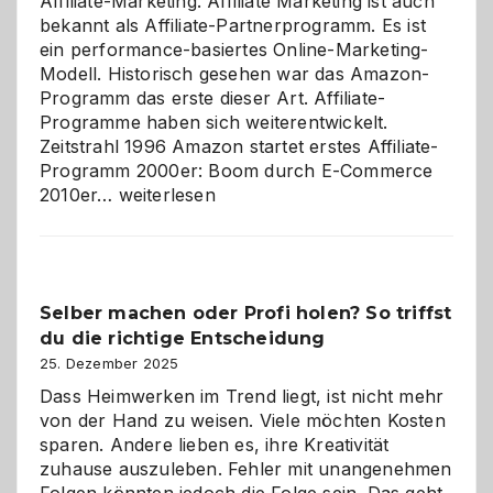
Affiliate-Marketing. Affiliate Marketing ist auch
bekannt als Affiliate-Partnerprogramm. Es ist
ein performance-basiertes Online-Marketing-
Modell. Historisch gesehen war das Amazon-
Programm das erste dieser Art. Affiliate-
Programme haben sich weiterentwickelt.
Zeitstrahl 1996 Amazon startet erstes Affiliate-
Programm 2000er: Boom durch E-Commerce
Affiliate-
2010er…
weiterlesen
Programm
im
Überblick:
Chancen,
Selber machen oder Profi holen? So triffst
Herausforderungen
du die richtige Entscheidung
und
Zukunft
25. Dezember 2025
Dass Heimwerken im Trend liegt, ist nicht mehr
von der Hand zu weisen. Viele möchten Kosten
sparen. Andere lieben es, ihre Kreativität
zuhause auszuleben. Fehler mit unangenehmen