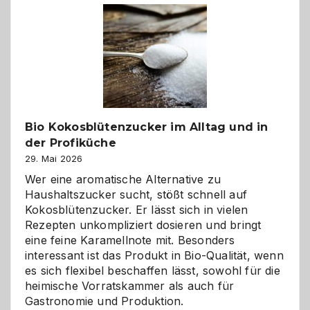
Freund
in
Gefahr
ist:
Brandschutz
für
Hunde
im
Bio Kokosblütenzucker im Alltag und in
eigenen
der Profiküche
Zuhause
29. Mai 2026
Wer eine aromatische Alternative zu
Haushaltszucker sucht, stößt schnell auf
Kokosblütenzucker. Er lässt sich in vielen
Rezepten unkompliziert dosieren und bringt
eine feine Karamellnote mit. Besonders
interessant ist das Produkt in Bio-Qualität, wenn
es sich flexibel beschaffen lässt, sowohl für die
heimische Vorratskammer als auch für
Gastronomie und Produktion.