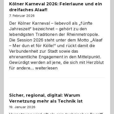
Kölner Karneval 2026: Feierlaune und ein
geworden
dreifaches Alaaf!
ist
7. Februar 2026
Der Kölner Karneval – liebevoll als „fünfte
Jahreszeit“ bezeichnet – gehört zu den
lebendigsten Traditionen der Rheinmetropole.
Die Session 2026 steht unter dem Motto „Alaaf
– Mer dun et för Kölle!“ und rückt damit die
Verbundenheit zur Stadt sowie das
ehrenamtliche Engagement in den Mittelpunkt.
Gewürdigt werden all jene, die sich mit Herzblut
Kölner
für andere…
weiterlesen
Karneval
2026:
Feierlaune
und
Sicher, regional, digital: Warum
ein
Vernetzung mehr als Technik ist
dreifaches
Alaaf!
19. Januar 2026