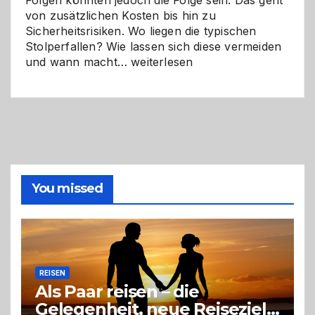
Folgen könnten jedoch die Folge sein. Das geht
von zusätzlichen Kosten bis hin zu
Sicherheitsrisiken. Wo liegen die typischen
Stolperfallen? Wie lassen sich diese vermeiden
Selber
und wann macht…
weiterlesen
machen
oder
Profi
holen?
So
triffst
du
die
You missed
richtige
Entscheidung
REISEN
Als Paar reisen – die
Gelegenheit, neue Reiseziele