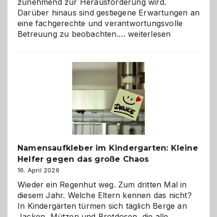
zunehmend zur Herausforderung wird.
Darüber hinaus sind gestiegene Erwartungen an
eine fachgerechte und verantwortungsvolle
Betreuung
Betreuung zu beobachten.…
weiterlesen
mit
Verantwortung
–
wann
ist
eine
Hundepension
die
richtige
Wahl?
Namensaufkleber im Kindergarten: Kleine
Helfer gegen das große Chaos
16. April 2026
Wieder ein Regenhut weg. Zum dritten Mal in
diesem Jahr. Welche Eltern kennen das nicht?
In Kindergärten türmen sich täglich Berge an
Jacken, Mützen und Brotdosen, die alle