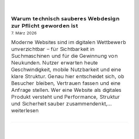
Klassiker
unter
Warum technisch sauberes Webdesign
den
zur Pflicht geworden ist
Logikrätseln
7. März 2026
Moderne Websites sind im digitalen Wettbewerb
unverzichtbar – für Sichtbarkeit in
Suchmaschinen und für die Gewinnung von
Neukunden. Nutzer erwarten heute
Geschwindigkeit, mobile Nutzbarkeit und eine
klare Struktur. Genau hier entscheidet sich, ob
Besucher bleiben, Vertrauen fassen und eine
Anfrage stellen. Wer eine Website als digitales
Produkt versteht und Performance, Struktur
Warum
und Sicherheit sauber zusammendenkt,…
technisch
weiterlesen
sauberes
Webdesig
zur
Pflicht