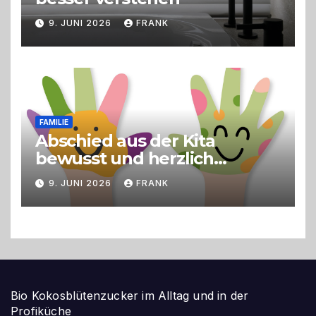
9. JUNI 2026
FRANK
FAMILIE
Abschied aus der Kita
bewusst und herzlich
gestalten
9. JUNI 2026
FRANK
Bio Kokosblütenzucker im Alltag und in der
Profiküche