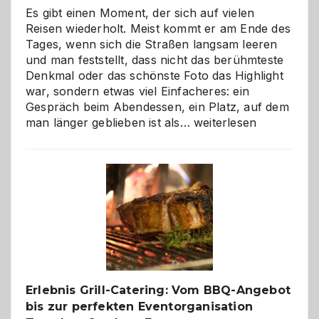
Es gibt einen Moment, der sich auf vielen
Reisen wiederholt. Meist kommt er am Ende des
Tages, wenn sich die Straßen langsam leeren
und man feststellt, dass nicht das berühmteste
Denkmal oder das schönste Foto das Highlight
war, sondern etwas viel Einfacheres: ein
Gespräch beim Abendessen, ein Platz, auf dem
Als
man länger geblieben ist als…
weiterlesen
Paar
reisen
–
die
Gelegenheit,
neue
Reiseziele
zu
entdecken
Erlebnis Grill-Catering: Vom BBQ-Angebot
bis zur perfekten Eventorganisation