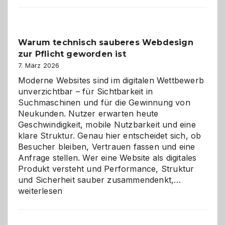
Der
Klassiker
unter
Warum technisch sauberes Webdesign
den
zur Pflicht geworden ist
Logikrätseln
7. März 2026
Moderne Websites sind im digitalen Wettbewerb
unverzichtbar – für Sichtbarkeit in
Suchmaschinen und für die Gewinnung von
Neukunden. Nutzer erwarten heute
Geschwindigkeit, mobile Nutzbarkeit und eine
klare Struktur. Genau hier entscheidet sich, ob
Besucher bleiben, Vertrauen fassen und eine
Anfrage stellen. Wer eine Website als digitales
Produkt versteht und Performance, Struktur
Warum
und Sicherheit sauber zusammendenkt,…
technisch
weiterlesen
sauberes
Webdesig
zur