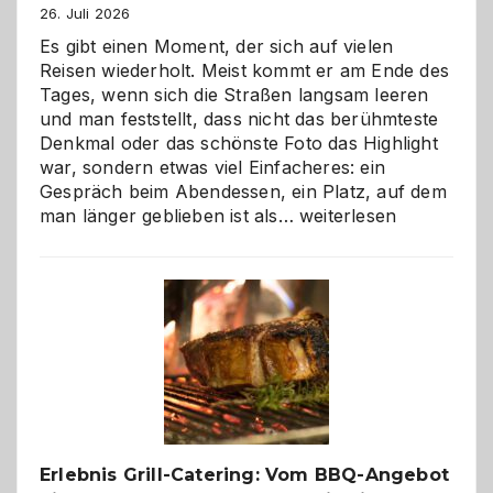
26. Juli 2026
Es gibt einen Moment, der sich auf vielen
Reisen wiederholt. Meist kommt er am Ende des
Tages, wenn sich die Straßen langsam leeren
und man feststellt, dass nicht das berühmteste
Denkmal oder das schönste Foto das Highlight
war, sondern etwas viel Einfacheres: ein
Gespräch beim Abendessen, ein Platz, auf dem
Als
man länger geblieben ist als…
weiterlesen
Paar
reisen
–
die
Gelegenheit,
neue
Reiseziele
zu
entdecken
Erlebnis Grill-Catering: Vom BBQ-Angebot