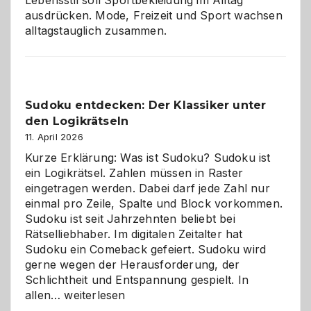
Lebensstil soll Sportbekleidung im Alltag
ausdrücken. Mode, Freizeit und Sport wachsen
alltagstauglich zusammen.
Sudoku entdecken: Der Klassiker unter
den Logikrätseln
11. April 2026
Kurze Erklärung: Was ist Sudoku? Sudoku ist
ein Logikrätsel. Zahlen müssen in Raster
eingetragen werden. Dabei darf jede Zahl nur
einmal pro Zeile, Spalte und Block vorkommen.
Sudoku ist seit Jahrzehnten beliebt bei
Rätselliebhaber. Im digitalen Zeitalter hat
Sudoku ein Comeback gefeiert. Sudoku wird
gerne wegen der Herausforderung, der
Schlichtheit und Entspannung gespielt. In
Sudoku
allen…
weiterlesen
entdecken: