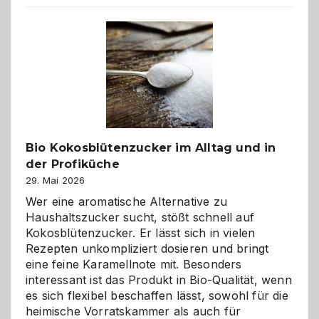
beste
Freund
in
Gefahr
ist:
Brandschutz
für
Hunde
im
Bio Kokosblütenzucker im Alltag und in
eigenen
der Profiküche
Zuhause
29. Mai 2026
Wer eine aromatische Alternative zu
Haushaltszucker sucht, stößt schnell auf
Kokosblütenzucker. Er lässt sich in vielen
Rezepten unkompliziert dosieren und bringt
eine feine Karamellnote mit. Besonders
interessant ist das Produkt in Bio-Qualität, wenn
es sich flexibel beschaffen lässt, sowohl für die
heimische Vorratskammer als auch für