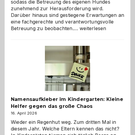
sodass die Betreuung des eigenen Hundes
zunehmend zur Herausforderung wird.
Darüber hinaus sind gestiegene Erwartungen an
eine fachgerechte und verantwortungsvolle
Betreuung
Betreuung zu beobachten.…
weiterlesen
mit
Verantwortung
–
wann
ist
eine
Hundepension
die
richtige
Wahl?
Namensaufkleber im Kindergarten: Kleine
Helfer gegen das große Chaos
16. April 2026
Wieder ein Regenhut weg. Zum dritten Mal in
diesem Jahr. Welche Eltern kennen das nicht?