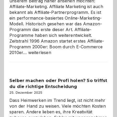
unserem Beitrag näher ansehen möchten:
Affiliate-Marketing. Affiliate Marketing ist auch
bekannt als Affiliate-Partnerprogramm. Es ist
ein performance-basiertes Online-Marketing-
Modell. Historisch gesehen war das Amazon-
Programm das erste dieser Art. Affiliate-
Programme haben sich weiterentwickelt.
Zeitstrahl 1996 Amazon startet erstes Affiliate-
Programm 2000er: Boom durch E-Commerce
Affiliate-
2010er…
weiterlesen
Programm
im
Überblick:
Chancen,
Selber machen oder Profi holen? So triffst
Herausforderungen
du die richtige Entscheidung
und
Zukunft
25. Dezember 2025
Dass Heimwerken im Trend liegt, ist nicht mehr
von der Hand zu weisen. Viele möchten Kosten
sparen. Andere lieben es, ihre Kreativität