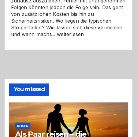
zuhause auszuleben. Fehler mit unangenehmen
Folgen könnten jedoch die Folge sein. Das geht
von zusätzlichen Kosten bis hin zu
Sicherheitsrisiken. Wo liegen die typischen
Stolperfallen? Wie lassen sich diese vermeiden
Selber
und wann macht…
weiterlesen
machen
oder
Profi
holen?
So
triffst
du
die
You missed
richtige
Entscheidung
REISEN
Als Paar reisen – die