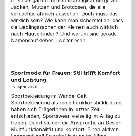
In Kindergärten türmen sich täglich Berge an
Jacken, Mützen und Brotdosen, die alle
verdächtig ähnlich aussehen. Doch muss das
wirklich sein? Wie kann man sicherstellen, dass
die Lieblingssachen der Kleinen auch wirklich
nach Hause finden? Und warum sind gerade
Namensaufkleber
Namensaufkleber…
weiterlesen
im
Kindergarten:
Kleine
Helfer
Sportmode für Frauen: Stil trifft Komfort
gegen
und Leistung
das
große
15. April 2026
Chaos
Sportbekleidung im Wandel Galt
Sportbekleidung als reine Funktionsbekleidung,
haben sich Trägerinnen in letzter Zeit
entschieden, Sportswear vielseitig im Alltag zu
tragen. Damit steigen die Ansprüche an Design,
Multifunktionalität und Komfort. Einen aktiven