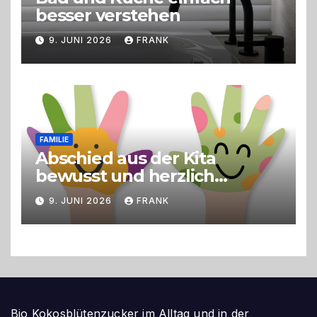
besser verstehen
9. JUNI 2026
FRANK
FAMILIE
Abschied aus der Kita
bewusst und herzlich
gestalten
9. JUNI 2026
FRANK
Bio Kokosblütenzucker im Alltag und in der