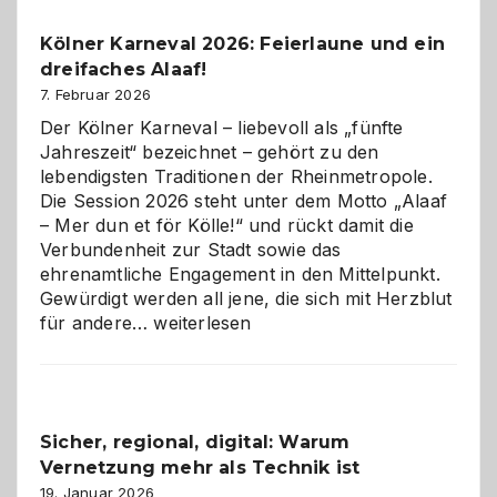
Pflicht
Kölner Karneval 2026: Feierlaune und ein
geworden
dreifaches Alaaf!
ist
7. Februar 2026
Der Kölner Karneval – liebevoll als „fünfte
Jahreszeit“ bezeichnet – gehört zu den
lebendigsten Traditionen der Rheinmetropole.
Die Session 2026 steht unter dem Motto „Alaaf
– Mer dun et för Kölle!“ und rückt damit die
Verbundenheit zur Stadt sowie das
ehrenamtliche Engagement in den Mittelpunkt.
Gewürdigt werden all jene, die sich mit Herzblut
Kölner
für andere…
weiterlesen
Karneval
2026:
Feierlaune
und
Sicher, regional, digital: Warum
ein
Vernetzung mehr als Technik ist
dreifaches
Alaaf!
19. Januar 2026