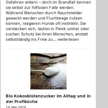
Gefahren wittern – doch im Brandfall können
sie selbst zur hilflosen Falle werden.
Während Menschen durch Rauchmelder
geweckt werden und Fluchtwege nutzen
können, reagieren Hunde oft instinktiv: Sie
verstecken sich, laufen in Panik umher oder
suchen Schutz bei ihren Menschen, anstatt
Wenn
selbstständig ins Freie zu…
weiterlesen
der
beste
Freund
in
Gefahr
ist:
Brandschutz
für
Hunde
im
Bio Kokosblütenzucker im Alltag und in
eigenen
der Profiküche
Zuhause
29. Mai 2026