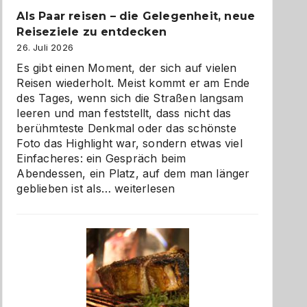
Als Paar reisen – die Gelegenheit, neue
Reiseziele zu entdecken
26. Juli 2026
Es gibt einen Moment, der sich auf vielen
Reisen wiederholt. Meist kommt er am Ende
des Tages, wenn sich die Straßen langsam
leeren und man feststellt, dass nicht das
berühmteste Denkmal oder das schönste
Foto das Highlight war, sondern etwas viel
Einfacheres: ein Gespräch beim
Abendessen, ein Platz, auf dem man länger
Als
geblieben ist als…
weiterlesen
Paar
reisen
–
die
Gelegenheit,
neue
Reiseziele