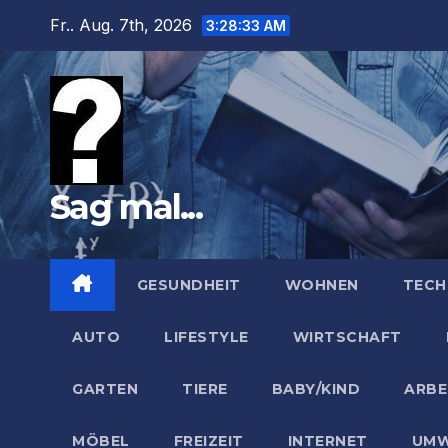
Zum
Fr.. Aug. 7th, 2026
3:28:34 AM
Inhalt
springen
Sag mal...
GESUNDHEIT
WOHNEN
TECH
AUTO
LIFESTYLE
WIRTSCHAFT
GARTEN
TIERE
BABY/KIND
ARBE
MÖBEL
FREIZEIT
INTERNET
UMW