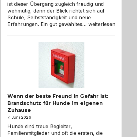
ist dieser Übergang zugleich freudig und
wehmütig, denn der Blick richtet sich auf
Schule, Selbstständigkeit und neue
Abschied
Erfahrungen. Ein gut gewähltes…
weiterlesen
aus
der
Kita
bewusst
und
herzlich
gestalten
Wenn der beste Freund in Gefahr ist:
Brandschutz für Hunde im eigenen
Zuhause
7. Juni 2026
Hunde sind treue Begleiter,
Familienmitglieder und oft die ersten, die