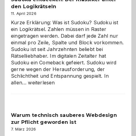
den Logikrätseln
11. April 2026
Kurze Erklärung: Was ist Sudoku? Sudoku ist
ein Logikrätsel. Zahlen müssen in Raster
eingetragen werden. Dabei darf jede Zahl nur
einmal pro Zeile, Spalte und Block vorkommen.
Sudoku ist seit Jahrzehnten beliebt bei
Rätselliebhaber. Im digitalen Zeitalter hat
Sudoku ein Comeback gefeiert. Sudoku wird
gerne wegen der Herausforderung, der
Schlichtheit und Entspannung gespielt. In
Sudoku
allen…
weiterlesen
entdecken:
Der
Klassiker
unter
Warum technisch sauberes Webdesign
den
zur Pflicht geworden ist
Logikrätseln
7. März 2026