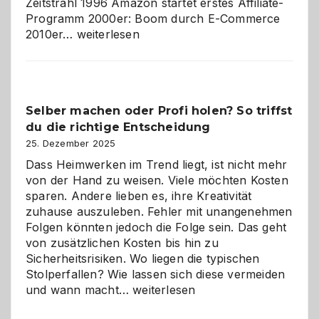
Zeitstrahl 1996 Amazon startet erstes Affiliate-
Programm 2000er: Boom durch E-Commerce
Affiliate-
2010er…
weiterlesen
Programm
im
Überblick:
Chancen,
Selber machen oder Profi holen? So triffst
Herausforderungen
du die richtige Entscheidung
und
Zukunft
25. Dezember 2025
Dass Heimwerken im Trend liegt, ist nicht mehr
von der Hand zu weisen. Viele möchten Kosten
sparen. Andere lieben es, ihre Kreativität
zuhause auszuleben. Fehler mit unangenehmen
Folgen könnten jedoch die Folge sein. Das geht
von zusätzlichen Kosten bis hin zu
Sicherheitsrisiken. Wo liegen die typischen
Stolperfallen? Wie lassen sich diese vermeiden
Selber
und wann macht…
weiterlesen
machen