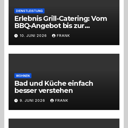
DIENSTLEISTUNG
Erlebnis Grill-Catering: Vom
BBQ-Angebot bis zur
perfekten Eventorganisation
10. JUNI 2026
FRANK
Trend zu Outdoor-Events,
Erlebnisgastronomie und
Live-Cooking
WOHNEN
Bad und Küche einfach
besser verstehen
9. JUNI 2026
FRANK