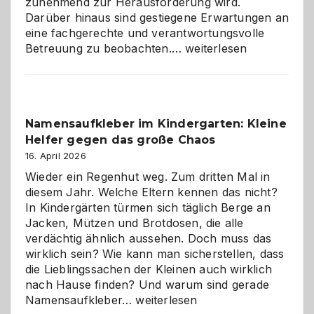
zunehmend zur Herausforderung wird.
Darüber hinaus sind gestiegene Erwartungen an
eine fachgerechte und verantwortungsvolle
Betreuung
Betreuung zu beobachten.…
weiterlesen
mit
Verantwortung
–
wann
Namensaufkleber im Kindergarten: Kleine
ist
Helfer gegen das große Chaos
eine
Hundepension
16. April 2026
die
Wieder ein Regenhut weg. Zum dritten Mal in
richtige
diesem Jahr. Welche Eltern kennen das nicht?
Wahl?
In Kindergärten türmen sich täglich Berge an
Jacken, Mützen und Brotdosen, die alle
verdächtig ähnlich aussehen. Doch muss das
wirklich sein? Wie kann man sicherstellen, dass
die Lieblingssachen der Kleinen auch wirklich
nach Hause finden? Und warum sind gerade
Namensaufkleber
Namensaufkleber…
weiterlesen