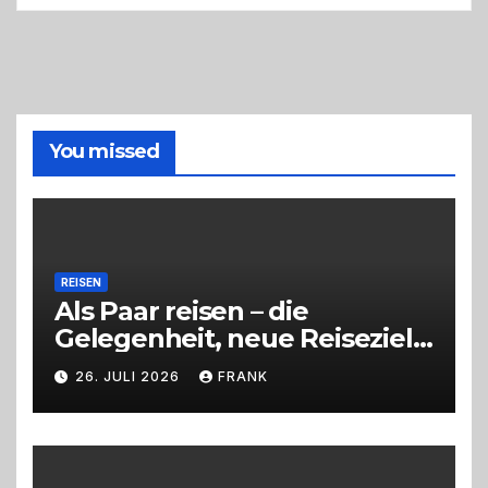
oder
Profi
holen?
So
triffst
du
die
You missed
richtige
Entscheidung
REISEN
Als Paar reisen – die
Gelegenheit, neue Reiseziele
zu entdecken
26. JULI 2026
FRANK