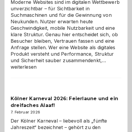
Moderne Websites sind im digitalen Wettbewerb
unverzichtbar – für Sichtbarkeit in
Suchmaschinen und für die Gewinnung von
Neukunden. Nutzer erwarten heute
Geschwindigkeit, mobile Nutzbarkeit und eine
klare Struktur. Genau hier entscheidet sich, ob
Besucher bleiben, Vertrauen fassen und eine
Anfrage stellen. Wer eine Website als digitales
Produkt versteht und Performance, Struktur
Warum
und Sicherheit sauber zusammendenkt,…
technisch
weiterlesen
sauberes
Webdesig
zur
Pflicht
Kölner Karneval 2026: Feierlaune und ein
geworden
dreifaches Alaaf!
ist
7. Februar 2026
Der Kölner Karneval – liebevoll als „fünfte
Jahreszeit“ bezeichnet – gehört zu den