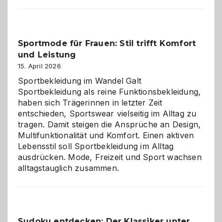
im
Kindergarten:
Kleine
Helfer
Sportmode für Frauen: Stil trifft Komfort
gegen
und Leistung
das
große
15. April 2026
Chaos
Sportbekleidung im Wandel Galt
Sportbekleidung als reine Funktionsbekleidung,
haben sich Trägerinnen in letzter Zeit
entschieden, Sportswear vielseitig im Alltag zu
tragen. Damit steigen die Ansprüche an Design,
Multifunktionalität und Komfort. Einen aktiven
Lebensstil soll Sportbekleidung im Alltag
ausdrücken. Mode, Freizeit und Sport wachsen
alltagstauglich zusammen.
Sudoku entdecken: Der Klassiker unter