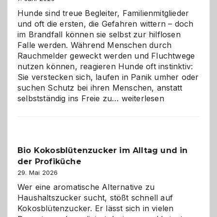
Hunde sind treue Begleiter, Familienmitglieder
und oft die ersten, die Gefahren wittern – doch
im Brandfall können sie selbst zur hilflosen
Falle werden. Während Menschen durch
Rauchmelder geweckt werden und Fluchtwege
nutzen können, reagieren Hunde oft instinktiv:
Sie verstecken sich, laufen in Panik umher oder
suchen Schutz bei ihren Menschen, anstatt
Wenn
selbstständig ins Freie zu…
weiterlesen
der
beste
Freund
in
Bio Kokosblütenzucker im Alltag und in
Gefahr
der Profiküche
ist:
Brandschutz
29. Mai 2026
für
Wer eine aromatische Alternative zu
Hunde
Haushaltszucker sucht, stößt schnell auf
im
Kokosblütenzucker. Er lässt sich in vielen
eigenen