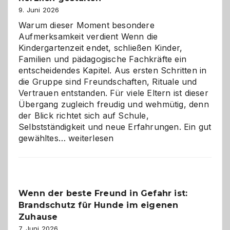
9. Juni 2026
Warum dieser Moment besondere
Aufmerksamkeit verdient Wenn die
Kindergartenzeit endet, schließen Kinder,
Familien und pädagogische Fachkräfte ein
entscheidendes Kapitel. Aus ersten Schritten in
die Gruppe sind Freundschaften, Rituale und
Vertrauen entstanden. Für viele Eltern ist dieser
Übergang zugleich freudig und wehmütig, denn
der Blick richtet sich auf Schule,
Selbstständigkeit und neue Erfahrungen. Ein gut
Abschied
gewähltes…
weiterlesen
aus
der
Kita
bewusst
Wenn der beste Freund in Gefahr ist:
und
Brandschutz für Hunde im eigenen
herzlich
gestalten
Zuhause
7. Juni 2026