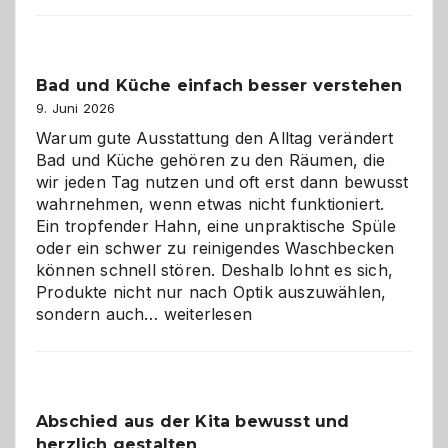
Bad und Küche einfach besser verstehen
9. Juni 2026
Warum gute Ausstattung den Alltag verändert
Bad und Küche gehören zu den Räumen, die
wir jeden Tag nutzen und oft erst dann bewusst
wahrnehmen, wenn etwas nicht funktioniert.
Ein tropfender Hahn, eine unpraktische Spüle
oder ein schwer zu reinigendes Waschbecken
können schnell stören. Deshalb lohnt es sich,
Produkte nicht nur nach Optik auszuwählen,
Bad
sondern auch…
weiterlesen
und
Küche
einfach
besser
Abschied aus der Kita bewusst und
verstehen
herzlich gestalten