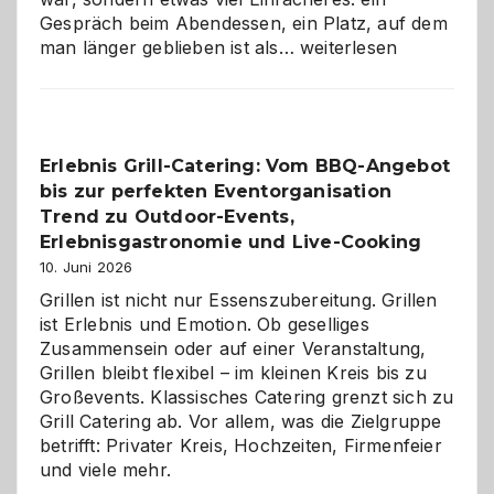
Gespräch beim Abendessen, ein Platz, auf dem
Als
man länger geblieben ist als…
weiterlesen
Paar
reisen
–
die
Erlebnis Grill-Catering: Vom BBQ-Angebot
Gelegenheit,
bis zur perfekten Eventorganisation
neue
Reiseziele
Trend zu Outdoor-Events,
zu
Erlebnisgastronomie und Live-Cooking
entdecken
10. Juni 2026
Grillen ist nicht nur Essenszubereitung. Grillen
ist Erlebnis und Emotion. Ob geselliges
Zusammensein oder auf einer Veranstaltung,
Grillen bleibt flexibel – im kleinen Kreis bis zu
Großevents. Klassisches Catering grenzt sich zu
Grill Catering ab. Vor allem, was die Zielgruppe
betrifft: Privater Kreis, Hochzeiten, Firmenfeier
und viele mehr.