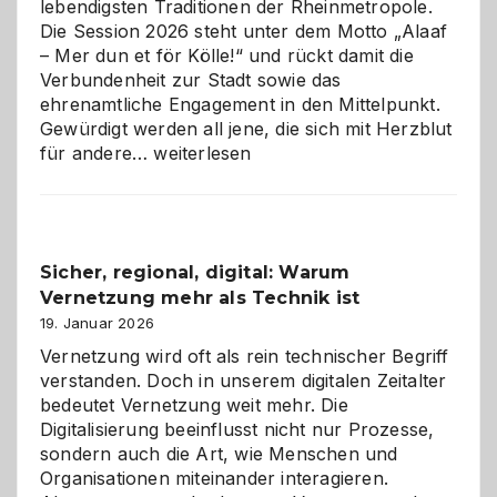
lebendigsten Traditionen der Rheinmetropole.
Die Session 2026 steht unter dem Motto „Alaaf
– Mer dun et för Kölle!“ und rückt damit die
Verbundenheit zur Stadt sowie das
ehrenamtliche Engagement in den Mittelpunkt.
Gewürdigt werden all jene, die sich mit Herzblut
Kölner
für andere…
weiterlesen
Karneval
2026:
Feierlaune
und
Sicher, regional, digital: Warum
ein
Vernetzung mehr als Technik ist
dreifaches
Alaaf!
19. Januar 2026
Vernetzung wird oft als rein technischer Begriff
verstanden. Doch in unserem digitalen Zeitalter
bedeutet Vernetzung weit mehr. Die
Digitalisierung beeinflusst nicht nur Prozesse,
sondern auch die Art, wie Menschen und
Organisationen miteinander interagieren.