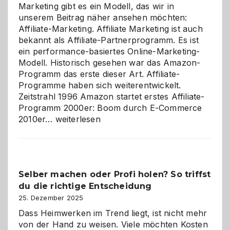
Marketing gibt es ein Modell, das wir in
unserem Beitrag näher ansehen möchten:
Affiliate-Marketing. Affiliate Marketing ist auch
bekannt als Affiliate-Partnerprogramm. Es ist
ein performance-basiertes Online-Marketing-
Modell. Historisch gesehen war das Amazon-
Programm das erste dieser Art. Affiliate-
Programme haben sich weiterentwickelt.
Zeitstrahl 1996 Amazon startet erstes Affiliate-
Programm 2000er: Boom durch E-Commerce
Affiliate-
2010er…
weiterlesen
Programm
im
Überblick:
Chancen,
Selber machen oder Profi holen? So triffst
Herausforderungen
du die richtige Entscheidung
und
Zukunft
25. Dezember 2025
Dass Heimwerken im Trend liegt, ist nicht mehr
von der Hand zu weisen. Viele möchten Kosten