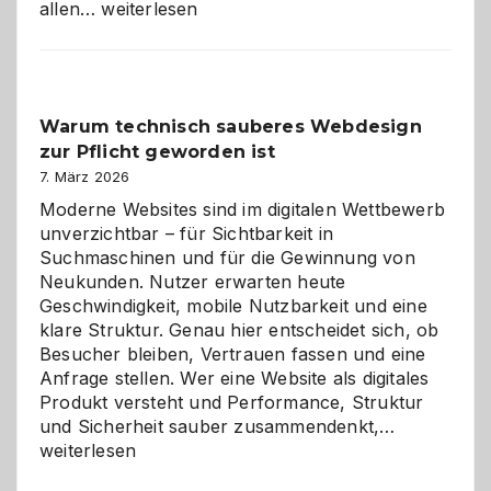
Sudoku
allen…
weiterlesen
entdecken:
Der
Klassiker
unter
Warum technisch sauberes Webdesign
den
zur Pflicht geworden ist
Logikrätseln
7. März 2026
Moderne Websites sind im digitalen Wettbewerb
unverzichtbar – für Sichtbarkeit in
Suchmaschinen und für die Gewinnung von
Neukunden. Nutzer erwarten heute
Geschwindigkeit, mobile Nutzbarkeit und eine
klare Struktur. Genau hier entscheidet sich, ob
Besucher bleiben, Vertrauen fassen und eine
Anfrage stellen. Wer eine Website als digitales
Produkt versteht und Performance, Struktur
Warum
und Sicherheit sauber zusammendenkt,…
technisch
weiterlesen
sauberes