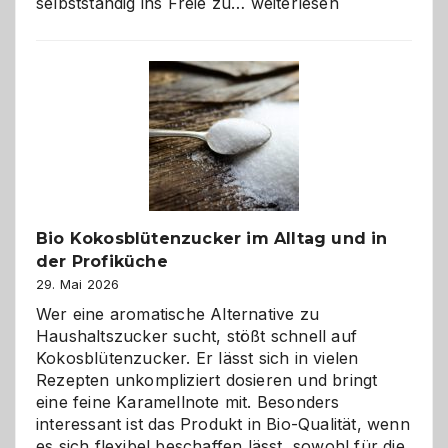
Wenn
selbstständig ins Freie zu…
weiterlesen
der
beste
Freund
in
Gefahr
ist:
Brandschutz
für
Hunde
im
Bio Kokosblütenzucker im Alltag und in
eigenen
der Profiküche
Zuhause
29. Mai 2026
Wer eine aromatische Alternative zu
Haushaltszucker sucht, stößt schnell auf
Kokosblütenzucker. Er lässt sich in vielen
Rezepten unkompliziert dosieren und bringt
eine feine Karamellnote mit. Besonders
interessant ist das Produkt in Bio-Qualität, wenn
es sich flexibel beschaffen lässt, sowohl für die