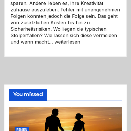
sparen. Andere lieben es, ihre Kreativität
zuhause auszuleben. Fehler mit unangenehmen
Folgen könnten jedoch die Folge sein. Das geht
von zusätzlichen Kosten bis hin zu
Sicherheitsrisiken. Wo liegen die typischen
Stolperfallen? Wie lassen sich diese vermeiden
Selber
und wann macht…
weiterlesen
machen
oder
Profi
holen?
So
triffst
du
die
You missed
richtige
Entscheidung
REISEN