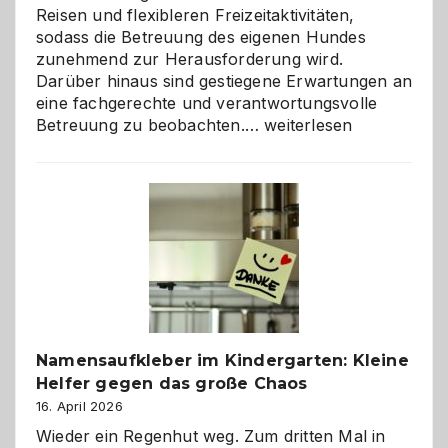
Reisen und flexibleren Freizeitaktivitäten,
sodass die Betreuung des eigenen Hundes
zunehmend zur Herausforderung wird.
Darüber hinaus sind gestiegene Erwartungen an
eine fachgerechte und verantwortungsvolle
Betreuung
Betreuung zu beobachten.…
weiterlesen
mit
Verantwortung
–
wann
ist
eine
Hundepension
die
richtige
Wahl?
Namensaufkleber im Kindergarten: Kleine
Helfer gegen das große Chaos
16. April 2026
Wieder ein Regenhut weg. Zum dritten Mal in