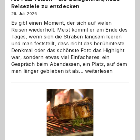
Reiseziele zu entdecken
26. Juli 2026
Es gibt einen Moment, der sich auf vielen
Reisen wiederholt. Meist kommt er am Ende des
Tages, wenn sich die Straßen langsam leeren
und man feststellt, dass nicht das berühmteste
Denkmal oder das schönste Foto das Highlight
war, sondern etwas viel Einfacheres: ein
Gespräch beim Abendessen, ein Platz, auf dem
Als
man länger geblieben ist als…
weiterlesen
Paar
reisen
–
die
Gelegenheit,
neue
Reiseziele
zu
entdecken