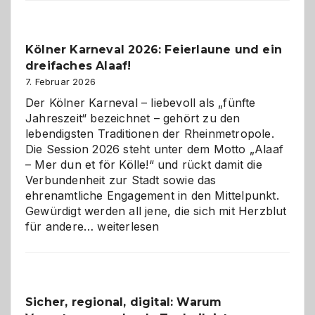
Webdesig
zur
Pflicht
Kölner Karneval 2026: Feierlaune und ein
geworden
dreifaches Alaaf!
ist
7. Februar 2026
Der Kölner Karneval – liebevoll als „fünfte
Jahreszeit“ bezeichnet – gehört zu den
lebendigsten Traditionen der Rheinmetropole.
Die Session 2026 steht unter dem Motto „Alaaf
– Mer dun et för Kölle!“ und rückt damit die
Verbundenheit zur Stadt sowie das
ehrenamtliche Engagement in den Mittelpunkt.
Gewürdigt werden all jene, die sich mit Herzblut
Kölner
für andere…
weiterlesen
Karneval
2026:
Feierlaune
und
Sicher, regional, digital: Warum
ein