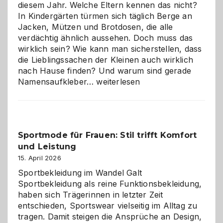
diesem Jahr. Welche Eltern kennen das nicht?
In Kindergärten türmen sich täglich Berge an
Jacken, Mützen und Brotdosen, die alle
verdächtig ähnlich aussehen. Doch muss das
wirklich sein? Wie kann man sicherstellen, dass
die Lieblingssachen der Kleinen auch wirklich
nach Hause finden? Und warum sind gerade
Namensaufkleber
Namensaufkleber…
weiterlesen
im
Kindergarten:
Kleine
Helfer
Sportmode für Frauen: Stil trifft Komfort
gegen
und Leistung
das
große
15. April 2026
Chaos
Sportbekleidung im Wandel Galt
Sportbekleidung als reine Funktionsbekleidung,
haben sich Trägerinnen in letzter Zeit
entschieden, Sportswear vielseitig im Alltag zu
tragen. Damit steigen die Ansprüche an Design,