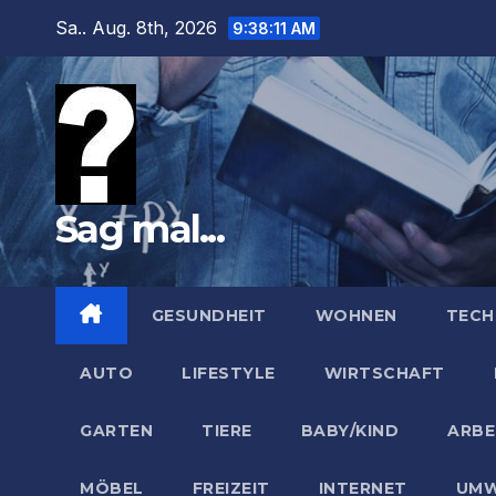
Zum
Sa.. Aug. 8th, 2026
9:38:12 AM
Inhalt
springen
Sag mal...
GESUNDHEIT
WOHNEN
TECH
AUTO
LIFESTYLE
WIRTSCHAFT
GARTEN
TIERE
BABY/KIND
ARBE
MÖBEL
FREIZEIT
INTERNET
UMW