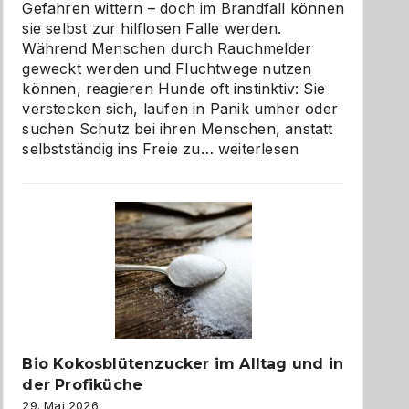
Gefahren wittern – doch im Brandfall können
sie selbst zur hilflosen Falle werden.
Während Menschen durch Rauchmelder
geweckt werden und Fluchtwege nutzen
können, reagieren Hunde oft instinktiv: Sie
verstecken sich, laufen in Panik umher oder
suchen Schutz bei ihren Menschen, anstatt
Wenn
selbstständig ins Freie zu…
weiterlesen
der
beste
Freund
in
Gefahr
ist:
Brandschutz
für
Hunde
im
Bio Kokosblütenzucker im Alltag und in
eigenen
der Profiküche
Zuhause
29. Mai 2026