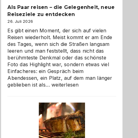
Als Paar reisen – die Gelegenheit, neue
Reiseziele zu entdecken
26. Juli 2026
Es gibt einen Moment, der sich auf vielen
Reisen wiederholt. Meist kommt er am Ende
des Tages, wenn sich die Straßen langsam
leeren und man feststellt, dass nicht das
berühmteste Denkmal oder das schönste
Foto das Highlight war, sondern etwas viel
Einfacheres: ein Gespräch beim
Abendessen, ein Platz, auf dem man länger
Als
geblieben ist als…
weiterlesen
Paar
reisen
–
die
Gelegenheit,
neue
Reiseziele