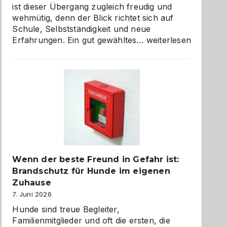
ist dieser Übergang zugleich freudig und
wehmütig, denn der Blick richtet sich auf
Schule, Selbstständigkeit und neue
Abschied
Erfahrungen. Ein gut gewähltes…
weiterlesen
aus
der
Kita
bewusst
und
herzlich
gestalten
Wenn der beste Freund in Gefahr ist:
Brandschutz für Hunde im eigenen
Zuhause
7. Juni 2026
Hunde sind treue Begleiter,
Familienmitglieder und oft die ersten, die