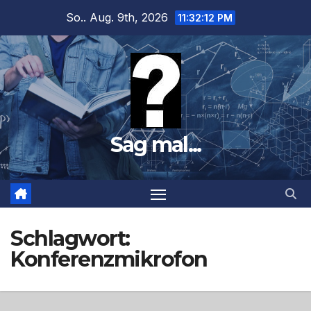
Zum
So.. Aug. 9th, 2026
11:32:13 PM
Inhalt
springen
Sag mal...
Schlagwort:
Konferenzmikrofon