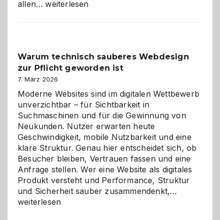
Sudoku
allen…
weiterlesen
entdecken:
Der
Klassiker
unter
Warum technisch sauberes Webdesign
den
zur Pflicht geworden ist
Logikrätseln
7. März 2026
Moderne Websites sind im digitalen Wettbewerb
unverzichtbar – für Sichtbarkeit in
Suchmaschinen und für die Gewinnung von
Neukunden. Nutzer erwarten heute
Geschwindigkeit, mobile Nutzbarkeit und eine
klare Struktur. Genau hier entscheidet sich, ob
Besucher bleiben, Vertrauen fassen und eine
Anfrage stellen. Wer eine Website als digitales
Produkt versteht und Performance, Struktur
Warum
und Sicherheit sauber zusammendenkt,…
technisch
weiterlesen
sauberes