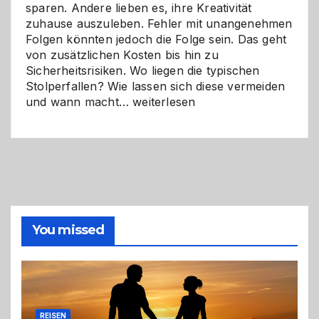
sparen. Andere lieben es, ihre Kreativität
zuhause auszuleben. Fehler mit unangenehmen
Folgen könnten jedoch die Folge sein. Das geht
von zusätzlichen Kosten bis hin zu
Sicherheitsrisiken. Wo liegen die typischen
Stolperfallen? Wie lassen sich diese vermeiden
Selber
und wann macht…
weiterlesen
machen
oder
Profi
holen?
So
triffst
du
die
You missed
richtige
Entscheidung
REISEN