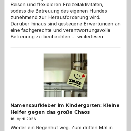
Reisen und flexibleren Freizeitaktivitäten,
sodass die Betreuung des eigenen Hundes
zunehmend zur Herausforderung wird.
Darüber hinaus sind gestiegene Erwartungen an
eine fachgerechte und verantwortungsvolle
Betreuung
Betreuung zu beobachten.…
weiterlesen
mit
Verantwortung
–
wann
ist
eine
Hundepension
die
richtige
Wahl?
Namensaufkleber im Kindergarten: Kleine
Helfer gegen das große Chaos
16. April 2026
Wieder ein Regenhut weg. Zum dritten Mal in