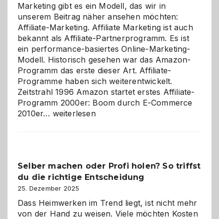
Marketing gibt es ein Modell, das wir in
unserem Beitrag näher ansehen möchten:
Affiliate-Marketing. Affiliate Marketing ist auch
bekannt als Affiliate-Partnerprogramm. Es ist
ein performance-basiertes Online-Marketing-
Modell. Historisch gesehen war das Amazon-
Programm das erste dieser Art. Affiliate-
Programme haben sich weiterentwickelt.
Zeitstrahl 1996 Amazon startet erstes Affiliate-
Programm 2000er: Boom durch E-Commerce
Affiliate-
2010er…
weiterlesen
Programm
im
Überblick:
Chancen,
Selber machen oder Profi holen? So triffst
Herausforderungen
du die richtige Entscheidung
und
Zukunft
25. Dezember 2025
Dass Heimwerken im Trend liegt, ist nicht mehr
von der Hand zu weisen. Viele möchten Kosten