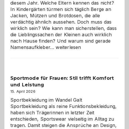
diesem Jahr. Welche Eltern kennen das nicht?
In Kindergärten türmen sich täglich Berge an
Jacken, Mützen und Brotdosen, die alle
verdächtig ähnlich aussehen. Doch muss das
wirklich sein? Wie kann man sicherstellen, dass
die Lieblingssachen der Kleinen auch wirklich
nach Hause finden? Und warum sind gerade
Namensaufkleber
Namensaufkleber…
weiterlesen
im
Kindergarten:
Kleine
Helfer
Sportmode für Frauen: Stil trifft Komfort
gegen
und Leistung
das
große
15. April 2026
Chaos
Sportbekleidung im Wandel Galt
Sportbekleidung als reine Funktionsbekleidung,
haben sich Trägerinnen in letzter Zeit
entschieden, Sportswear vielseitig im Alltag zu
tragen. Damit steigen die Ansprüche an Design,