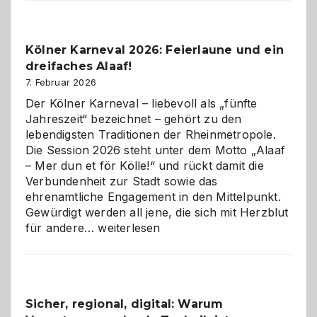
Webdesig
zur
Pflicht
Kölner Karneval 2026: Feierlaune und ein
geworden
dreifaches Alaaf!
ist
7. Februar 2026
Der Kölner Karneval – liebevoll als „fünfte
Jahreszeit“ bezeichnet – gehört zu den
lebendigsten Traditionen der Rheinmetropole.
Die Session 2026 steht unter dem Motto „Alaaf
– Mer dun et för Kölle!“ und rückt damit die
Verbundenheit zur Stadt sowie das
ehrenamtliche Engagement in den Mittelpunkt.
Gewürdigt werden all jene, die sich mit Herzblut
Kölner
für andere…
weiterlesen
Karneval
2026:
Feierlaune
und
Sicher, regional, digital: Warum
ein