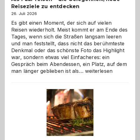
Reiseziele zu entdecken
26. Juli 2026
Es gibt einen Moment, der sich auf vielen
Reisen wiederholt. Meist kommt er am Ende des
Tages, wenn sich die Straßen langsam leeren
und man feststellt, dass nicht das berühmteste
Denkmal oder das schönste Foto das Highlight
war, sondern etwas viel Einfacheres: ein
Gespräch beim Abendessen, ein Platz, auf dem
Als
man länger geblieben ist als…
weiterlesen
Paar
reisen
–
die
Gelegenheit,
neue
Reiseziele
zu
entdecken