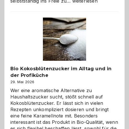
Wenn
selbstständig ins Freie zu…
weiterlesen
der
beste
Freund
in
Gefahr
ist:
Brandschutz
für
Hunde
im
Bio Kokosblütenzucker im Alltag und in
eigenen
der Profiküche
Zuhause
29. Mai 2026
Wer eine aromatische Alternative zu
Haushaltszucker sucht, stößt schnell auf
Kokosblütenzucker. Er lässt sich in vielen
Rezepten unkompliziert dosieren und bringt
eine feine Karamellnote mit. Besonders
interessant ist das Produkt in Bio-Qualität, wenn
es sich flexibel beschaffen lässt, sowohl für die