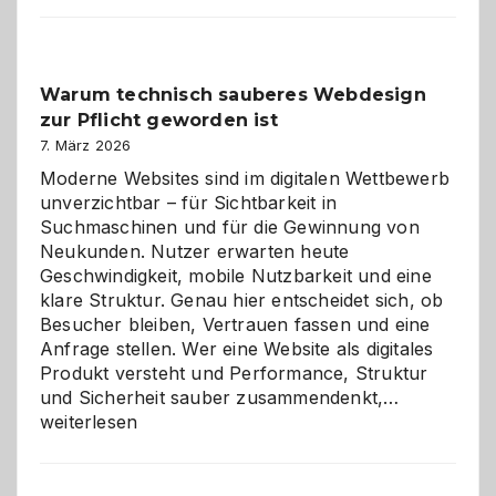
Der
Klassiker
unter
Warum technisch sauberes Webdesign
den
zur Pflicht geworden ist
Logikrätseln
7. März 2026
Moderne Websites sind im digitalen Wettbewerb
unverzichtbar – für Sichtbarkeit in
Suchmaschinen und für die Gewinnung von
Neukunden. Nutzer erwarten heute
Geschwindigkeit, mobile Nutzbarkeit und eine
klare Struktur. Genau hier entscheidet sich, ob
Besucher bleiben, Vertrauen fassen und eine
Anfrage stellen. Wer eine Website als digitales
Produkt versteht und Performance, Struktur
Warum
und Sicherheit sauber zusammendenkt,…
technisch
weiterlesen
sauberes
Webdesig
zur