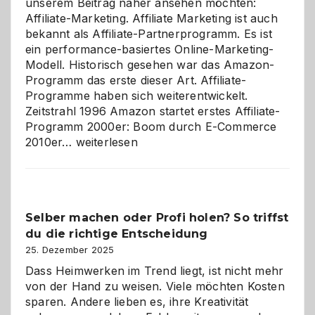
unserem Beitrag näher ansehen möchten:
Affiliate-Marketing. Affiliate Marketing ist auch
bekannt als Affiliate-Partnerprogramm. Es ist
ein performance-basiertes Online-Marketing-
Modell. Historisch gesehen war das Amazon-
Programm das erste dieser Art. Affiliate-
Programme haben sich weiterentwickelt.
Zeitstrahl 1996 Amazon startet erstes Affiliate-
Programm 2000er: Boom durch E-Commerce
Affiliate-
2010er…
weiterlesen
Programm
im
Überblick:
Chancen,
Selber machen oder Profi holen? So triffst
Herausforderungen
du die richtige Entscheidung
und
Zukunft
25. Dezember 2025
Dass Heimwerken im Trend liegt, ist nicht mehr
von der Hand zu weisen. Viele möchten Kosten
sparen. Andere lieben es, ihre Kreativität