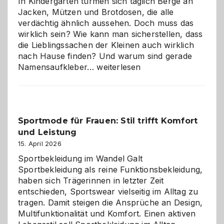
In Kindergärten türmen sich täglich Berge an
Jacken, Mützen und Brotdosen, die alle
verdächtig ähnlich aussehen. Doch muss das
wirklich sein? Wie kann man sicherstellen, dass
die Lieblingssachen der Kleinen auch wirklich
nach Hause finden? Und warum sind gerade
Namensaufkleber
Namensaufkleber…
weiterlesen
im
Kindergarten:
Kleine
Helfer
Sportmode für Frauen: Stil trifft Komfort
gegen
und Leistung
das
große
15. April 2026
Chaos
Sportbekleidung im Wandel Galt
Sportbekleidung als reine Funktionsbekleidung,
haben sich Trägerinnen in letzter Zeit
entschieden, Sportswear vielseitig im Alltag zu
tragen. Damit steigen die Ansprüche an Design,
Multifunktionalität und Komfort. Einen aktiven