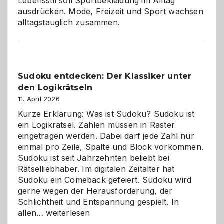
Lebensstil soll Sportbekleidung im Alltag
ausdrücken. Mode, Freizeit und Sport wachsen
alltagstauglich zusammen.
Sudoku entdecken: Der Klassiker unter
den Logikrätseln
11. April 2026
Kurze Erklärung: Was ist Sudoku? Sudoku ist
ein Logikrätsel. Zahlen müssen in Raster
eingetragen werden. Dabei darf jede Zahl nur
einmal pro Zeile, Spalte und Block vorkommen.
Sudoku ist seit Jahrzehnten beliebt bei
Rätselliebhaber. Im digitalen Zeitalter hat
Sudoku ein Comeback gefeiert. Sudoku wird
gerne wegen der Herausforderung, der
Schlichtheit und Entspannung gespielt. In
Sudoku
allen…
weiterlesen
entdecken: