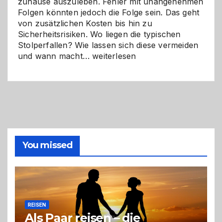
zuhause auszuleben. Fehler mit unangenehmen
Folgen könnten jedoch die Folge sein. Das geht
von zusätzlichen Kosten bis hin zu
Sicherheitsrisiken. Wo liegen die typischen
Stolperfallen? Wie lassen sich diese vermeiden
Selber
und wann macht…
weiterlesen
machen
oder
Profi
holen?
So
triffst
du
die
You missed
richtige
Entscheidung
REISEN
Als Paar reisen – die