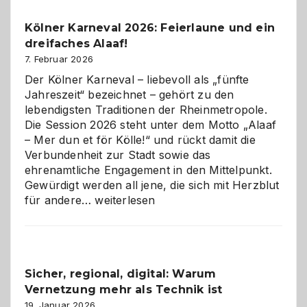
Pflicht
Kölner Karneval 2026: Feierlaune und ein
geworden
dreifaches Alaaf!
ist
7. Februar 2026
Der Kölner Karneval – liebevoll als „fünfte
Jahreszeit“ bezeichnet – gehört zu den
lebendigsten Traditionen der Rheinmetropole.
Die Session 2026 steht unter dem Motto „Alaaf
– Mer dun et för Kölle!“ und rückt damit die
Verbundenheit zur Stadt sowie das
ehrenamtliche Engagement in den Mittelpunkt.
Gewürdigt werden all jene, die sich mit Herzblut
Kölner
für andere…
weiterlesen
Karneval
2026:
Feierlaune
und
Sicher, regional, digital: Warum
ein
Vernetzung mehr als Technik ist
dreifaches
Alaaf!
19. Januar 2026