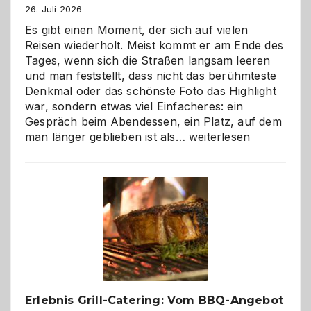
26. Juli 2026
Es gibt einen Moment, der sich auf vielen
Reisen wiederholt. Meist kommt er am Ende des
Tages, wenn sich die Straßen langsam leeren
und man feststellt, dass nicht das berühmteste
Denkmal oder das schönste Foto das Highlight
war, sondern etwas viel Einfacheres: ein
Gespräch beim Abendessen, ein Platz, auf dem
Als
man länger geblieben ist als…
weiterlesen
Paar
reisen
–
die
Gelegenheit,
neue
Reiseziele
zu
entdecken
Erlebnis Grill-Catering: Vom BBQ-Angebot