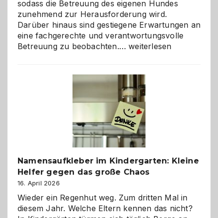
sodass die Betreuung des eigenen Hundes
zunehmend zur Herausforderung wird.
Darüber hinaus sind gestiegene Erwartungen an
eine fachgerechte und verantwortungsvolle
Betreuung
Betreuung zu beobachten.…
weiterlesen
mit
Verantwortung
–
wann
ist
eine
Hundepension
die
richtige
Wahl?
Namensaufkleber im Kindergarten: Kleine
Helfer gegen das große Chaos
16. April 2026
Wieder ein Regenhut weg. Zum dritten Mal in
diesem Jahr. Welche Eltern kennen das nicht?