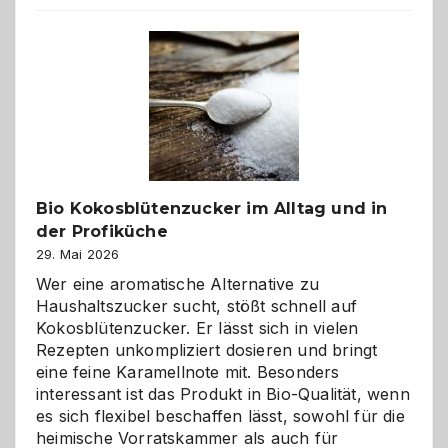
beste
Freund
in
Gefahr
ist:
Brandschutz
für
Hunde
im
Bio Kokosblütenzucker im Alltag und in
eigenen
der Profiküche
Zuhause
29. Mai 2026
Wer eine aromatische Alternative zu
Haushaltszucker sucht, stößt schnell auf
Kokosblütenzucker. Er lässt sich in vielen
Rezepten unkompliziert dosieren und bringt
eine feine Karamellnote mit. Besonders
interessant ist das Produkt in Bio-Qualität, wenn
es sich flexibel beschaffen lässt, sowohl für die
heimische Vorratskammer als auch für