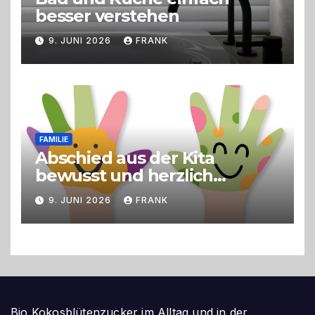
besser verstehen
9. JUNI 2026
FRANK
FAMILIE
Abschied aus der Kita
bewusst und herzlich
gestalten
9. JUNI 2026
FRANK
Bio Kokosblütenzucker im Alltag und in der