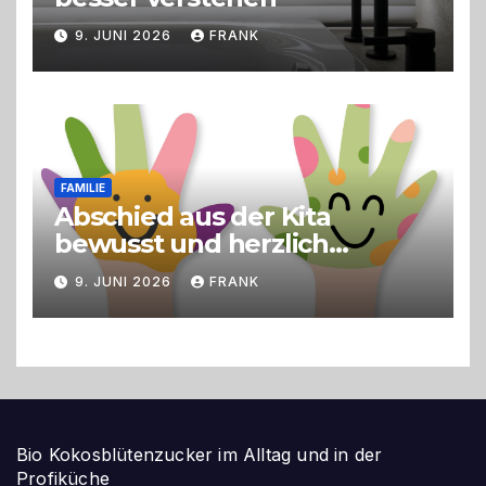
9. JUNI 2026
FRANK
FAMILIE
Abschied aus der Kita
bewusst und herzlich
gestalten
9. JUNI 2026
FRANK
Bio Kokosblütenzucker im Alltag und in der
Profiküche