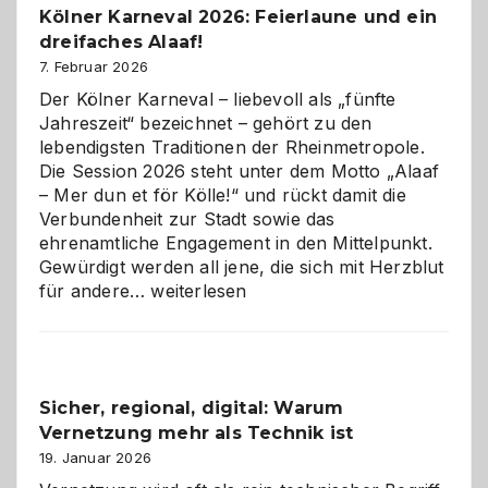
Kölner Karneval 2026: Feierlaune und ein
geworden
dreifaches Alaaf!
ist
7. Februar 2026
Der Kölner Karneval – liebevoll als „fünfte
Jahreszeit“ bezeichnet – gehört zu den
lebendigsten Traditionen der Rheinmetropole.
Die Session 2026 steht unter dem Motto „Alaaf
– Mer dun et för Kölle!“ und rückt damit die
Verbundenheit zur Stadt sowie das
ehrenamtliche Engagement in den Mittelpunkt.
Gewürdigt werden all jene, die sich mit Herzblut
Kölner
für andere…
weiterlesen
Karneval
2026:
Feierlaune
und
Sicher, regional, digital: Warum
ein
Vernetzung mehr als Technik ist
dreifaches
Alaaf!
19. Januar 2026