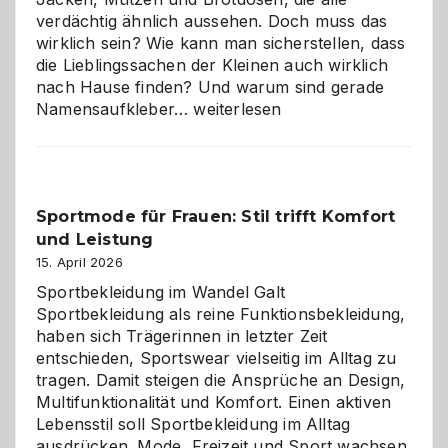
verdächtig ähnlich aussehen. Doch muss das
wirklich sein? Wie kann man sicherstellen, dass
die Lieblingssachen der Kleinen auch wirklich
nach Hause finden? Und warum sind gerade
Namensaufkleber
Namensaufkleber…
weiterlesen
im
Kindergarten:
Kleine
Helfer
Sportmode für Frauen: Stil trifft Komfort
gegen
und Leistung
das
große
15. April 2026
Chaos
Sportbekleidung im Wandel Galt
Sportbekleidung als reine Funktionsbekleidung,
haben sich Trägerinnen in letzter Zeit
entschieden, Sportswear vielseitig im Alltag zu
tragen. Damit steigen die Ansprüche an Design,
Multifunktionalität und Komfort. Einen aktiven
Lebensstil soll Sportbekleidung im Alltag
ausdrücken. Mode, Freizeit und Sport wachsen