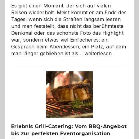
Es gibt einen Moment, der sich auf vielen
Reisen wiederholt. Meist kommt er am Ende des
Tages, wenn sich die Straßen langsam leeren
und man feststellt, dass nicht das berühmteste
Denkmal oder das schönste Foto das Highlight
war, sondern etwas viel Einfacheres: ein
Gespräch beim Abendessen, ein Platz, auf dem
Als
man länger geblieben ist als…
weiterlesen
Paar
reisen
–
die
Gelegenheit,
neue
Reiseziele
zu
entdecken
Erlebnis Grill-Catering: Vom BBQ-Angebot
bis zur perfekten Eventorganisation