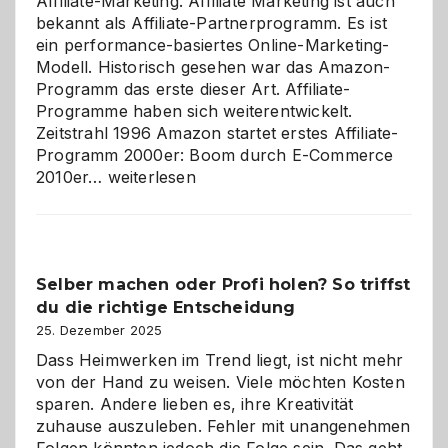
Affiliate-Marketing. Affiliate Marketing ist auch
bekannt als Affiliate-Partnerprogramm. Es ist
ein performance-basiertes Online-Marketing-
Modell. Historisch gesehen war das Amazon-
Programm das erste dieser Art. Affiliate-
Programme haben sich weiterentwickelt.
Zeitstrahl 1996 Amazon startet erstes Affiliate-
Programm 2000er: Boom durch E-Commerce
Affiliate-
2010er…
weiterlesen
Programm
im
Überblick:
Chancen,
Selber machen oder Profi holen? So triffst
Herausforderungen
du die richtige Entscheidung
und
Zukunft
25. Dezember 2025
Dass Heimwerken im Trend liegt, ist nicht mehr
von der Hand zu weisen. Viele möchten Kosten
sparen. Andere lieben es, ihre Kreativität
zuhause auszuleben. Fehler mit unangenehmen