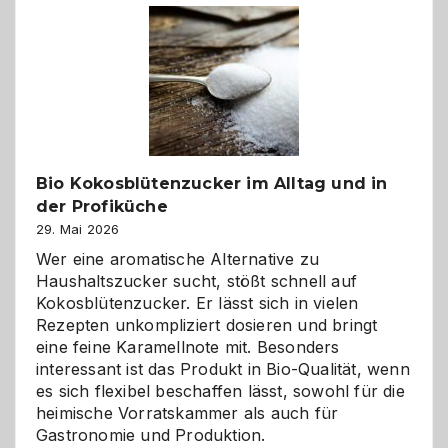
Freund
in
Gefahr
ist:
Brandschutz
für
Hunde
im
Bio Kokosblütenzucker im Alltag und in
eigenen
der Profiküche
Zuhause
29. Mai 2026
Wer eine aromatische Alternative zu
Haushaltszucker sucht, stößt schnell auf
Kokosblütenzucker. Er lässt sich in vielen
Rezepten unkompliziert dosieren und bringt
eine feine Karamellnote mit. Besonders
interessant ist das Produkt in Bio-Qualität, wenn
es sich flexibel beschaffen lässt, sowohl für die
heimische Vorratskammer als auch für
Gastronomie und Produktion.