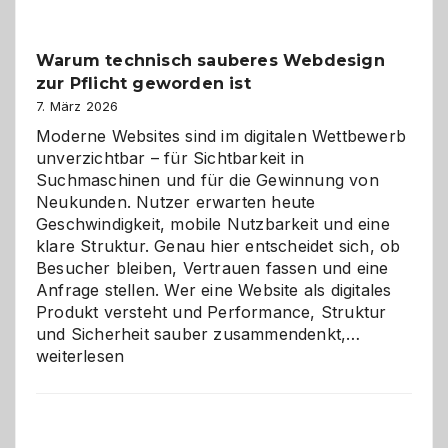
Klassiker
unter
Warum technisch sauberes Webdesign
den
zur Pflicht geworden ist
Logikrätseln
7. März 2026
Moderne Websites sind im digitalen Wettbewerb
unverzichtbar – für Sichtbarkeit in
Suchmaschinen und für die Gewinnung von
Neukunden. Nutzer erwarten heute
Geschwindigkeit, mobile Nutzbarkeit und eine
klare Struktur. Genau hier entscheidet sich, ob
Besucher bleiben, Vertrauen fassen und eine
Anfrage stellen. Wer eine Website als digitales
Produkt versteht und Performance, Struktur
Warum
und Sicherheit sauber zusammendenkt,…
technisch
weiterlesen
sauberes
Webdesig
zur
Pflicht