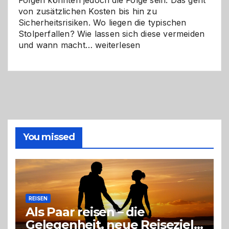
Folgen könnten jedoch die Folge sein. Das geht
von zusätzlichen Kosten bis hin zu
Sicherheitsrisiken. Wo liegen die typischen
Stolperfallen? Wie lassen sich diese vermeiden
Selber
und wann macht…
weiterlesen
machen
oder
Profi
holen?
So
triffst
du
die
You missed
richtige
Entscheidung
REISEN
Als Paar reisen – die
Gelegenheit, neue Reiseziele