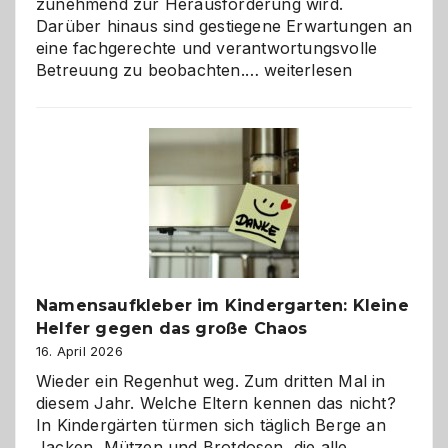
zunehmend zur Herausforderung wird.
Darüber hinaus sind gestiegene Erwartungen an
eine fachgerechte und verantwortungsvolle
Betreuung
Betreuung zu beobachten.…
weiterlesen
mit
Verantwortung
–
wann
ist
eine
Hundepension
die
richtige
Wahl?
Namensaufkleber im Kindergarten: Kleine
Helfer gegen das große Chaos
16. April 2026
Wieder ein Regenhut weg. Zum dritten Mal in
diesem Jahr. Welche Eltern kennen das nicht?
In Kindergärten türmen sich täglich Berge an
Jacken, Mützen und Brotdosen, die alle